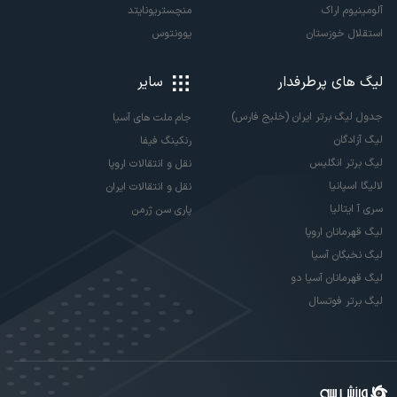
آلومینیوم اراک
منچستریونایتد
استقلال خوزستان
یوونتوس
لیگ های پرطرفدار
سایر
جدول لیگ برتر ایران (خلیج فارس)
جام ملت های آسیا
لیگ آزادگان
رنکینگ فیفا
لیگ برتر انگلیس
نقل و انتقالات اروپا
لالیگا اسپانیا
نقل و انتقالات ایران
سری آ ایتالیا
پاری سن ژرمن
لیگ قهرمانان اروپا
لیگ نخبگان آسیا
لیگ قهرمانان آسیا دو
لیگ برتر فوتسال