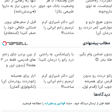
کمردرد؟ راه‌حلش
الان وقتشه‼️ با هر
تنها راه رهایی از کمر
اینجاست، نه توی
وضعیت بانک مو، موی
درد بدون نیاز به دارو!
داروخونه
طبیعی بکار!
(◂پرسش‌نامه)
بدون هیچ دارو و
این دکتر شیرازی کرم
قبل از سفرهای برون
عوارضی کمر دردت رو
ترمیم زخم ایرانی را
استانی خلافی خود را
درمان کن!
ساخت!!!
صفر کنید! (استعلام)
(پرسش‌نامه)
مطالب پیشنهادی
بدون ضامن وام بگیر،
با زاپیامکس، به راحتی
از بین بردن جای زخم
طلا بخر 😍
درد زانو را درمان کنید!
های قدیمی، فقط در 3
هفته!! (بدون لیزر و
جراحی)
زانو دردت رو بدون
این دکتر شیرازی کرم
1بار برای همیشه
قرص برای همیشه
ترمیم زخم ایرانی را
زانودردت رودرمان کن!
خوب کن! (قدم اول،
ساخت!!!
(تکنولوژی آلمان)
پرسش‌نامه)
◂پرسشنامه▸
دیدگاه‌ها
لطفا قبل از ارسال دیدگاه خود، حتما
قوانین و مقررات
را مطالعه فرمایید.