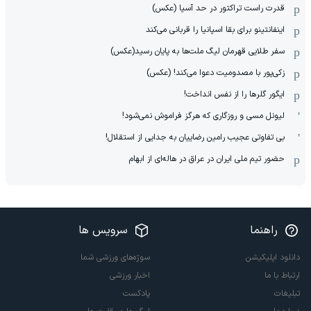
قدرت راست تراکتور در حد آسیا (عکس)
اینفانتینو برای بقا اسپانیا را قربانی می‌کند
سفر طلایی قهرمان لیگ ملت‌ها به پایان رسید(عکس)
زکی‌پور با مصدومیت دعوا می‌کند! (عکس)
ایگور گلرها را از نفس انداخت!
لیونل مسی و روزگاری که هرگز فراموش نمی‌شود!
بی تفاوتی عجیب رامین رضاییان به جدایی از استقلال!
حضور تیم ملی ایران در عراق در هاله‌ای از ابهام
راهنما
سرویس ها
دانلود اپلیکیشن
سوژه‌های ورزشی شما
ارتباط با ما
اخبار ورزشی
تبلیغات
پادکست