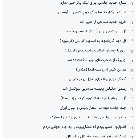
ستاره جدید چلسی: برای لیگ برتر صبر ندارم
شلیک مرگبار دئوسا و گل دوم بتیس به آرسنال
خرید جدید نساجی از خیبر آمد
گل اول بتیس برابر آرسنال توسط ریکلمه
گل دوم فنرباغچه به اشتورم گراتس (گرینوود)
آدان با چمدان شکایت پشت پنجره استقلال
اوربیگ از صحبت‌های نویر شگفت‌زده شد
مدافع خیبر از روسیه آمد! (عکس)
آمادگی توپچی‌ها برای تقابل برابر بتیس
رسمی: ماتیاس یایسله سرمربی نیوکسل شد
گل اول فنرباغچه به اشتورم گراتس (تالیسکا)
چند جلسه مهم در انتظار رئیس والیبال ایران
حضور پرسپولیسی ها در تست های پزشکی ایفمارک
کاناوارو: احمق بودم که ماشاریپوف را به جام جهانی بردم!
شوک شبانه وینیسیوس به رئال و آرسنال