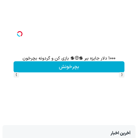
1000 دلار جایزه ببر 💲🤑💲 بازی کن و گردونه بچرخون
گردونه شانس بدون 
بچرخونش
›
‹
آخرین اخبار