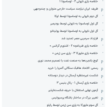
خلاصه بازی ناپولی 2 - اوساسونا 1
ظریف: ایران نیازمند سیاست خارجی متوازن و چندوجهی
گل دوم ناپولی به اوساسونا توسط لوکا
گل اول اوساسونا به ناپولی توسط بودیمیر
گل اول ناپولی به اوساسونا توسط پولیتانو
قرارداد سرمربی مصر تمدید شد
خلاصه بازی فنرباغچه 2 - اشتورم گراتس 0
خلاصه بازی مایورکا 3 - پاری سن ژرمن 0
کوچ باتجربه‌ها به صنعت نفت با تصمیم محمد نوری
رسمی: الاتحاد هافبک سنگالی آلمریا را خرید
شکست غیرمنتظره آرسنال در دیدار دوستانه
خلاصه بازی آرسنال 1 - رئال بتیس 3
آزمون نهایی استقلال با حریف شکست‌ناپذیر
تغییر بزرگ در ساختار باشگاه پرسپولیس
گل سوم مایورکا به پاری سن ژرمن توسط رایلو