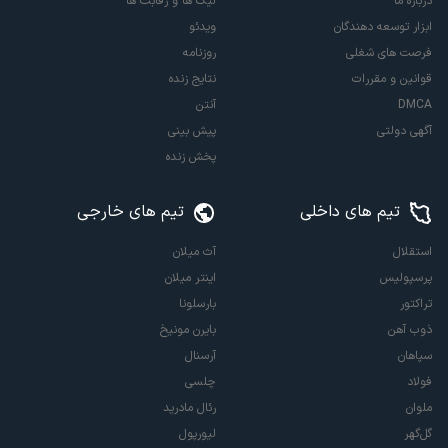
درباره ما
لیگ ها و رقابت ها
ابزار توسعه دهندگان
ویدئو
فرصت های شغلی
روزنامه
قوانین و مقررات
نتایج زنده
DMCA
آنتن
آگهی دولتی
پیش بینی
پخش زنده
تیم های داخلی
تیم های خارجی
استقلال
آث میلان
پرسپولیس
اینتر میلان
تراکتور
بارسلونا
ذوب آهن
بایرن مونیخ
سپاهان
آرسنال
فولاد
چلسی
ملوان
رئال مادرید
گل‌گهر
لیورپول