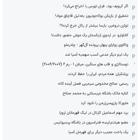
اگر کرویف بود، فران تورس را اخراج می‌کرد!
تحقیق از بازیکن بوکاجونیورز به‌دلیل قاچاق مواد!
توازن دروغین: بارسا بیشتر از رئال خرج کرده؟!
کاناوارو: در اردوی ازبکستان یک موش حضور داشت!
واکاوی زوایای پنهان پرونده گل‌گهر - چادرملو
یک تیم دیگر مدعی کسب سهمیه آسیا شد
نوستالژی و قاب های سنگین، میلان 1 - رم 2 (2006/2007)
پزشکیان: همه مردم، ایران را حفظ کردند
رسمی: صالح مخدومی سرمربی فصل آینده کاله
کنایه مالک باشگاه عربستانی به محمد صلاح
مایورکا پاری‌سن‌ژرمن را نابود کرد
برد مهم اسماعیل کارتال در لیگ قهرمانان اروپا
عضو هیئت‌رئیسه فدراسیون در باشگاه پرسپولیس
یک باخت عجیب دیگر برای قهرمان آسیا