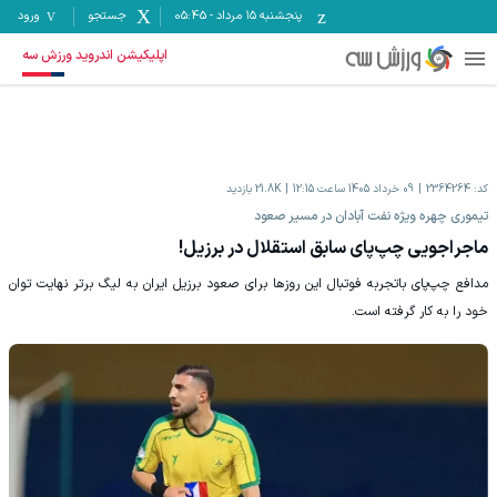
پنجشنبه ۱۵ مرداد
-
05:45
جستجو
ورود
اپلیکیشن اندروید ورزش سه
کد:
2364264
09 خرداد 1405 ساعت 12:15
21.8K
بازدید
تیموری چهره ویژه نفت آبادان در مسیر صعود
ماجراجویی چپ‌پای سابق استقلال در برزیل!
مدافع چپ‌پای باتجربه فوتبال این روزها برای صعود برزیل ایران به لیگ برتر نهایت توان
خود را به کار گرفته است.