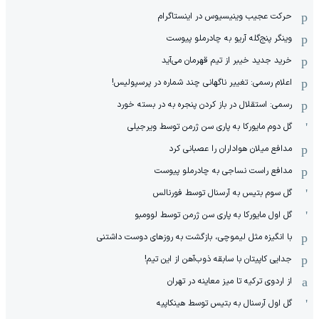
حرکت عجیب وینیسیوس در اینستاگرام
وینگر پنج‌گله آریو به چادرملو پیوست
خرید جدید خیبر از تیم قهرمان می‌آید
اعلام رسمی: تغییر ناگهانی چند شماره در پرسپولیس!
رسمی: استقلال در باز کردن پنجره به در بسته خورد
گل دوم مایورکا به پاری سن ژرمن توسط ویرجیلی
مدافع میلان هواداران را عصبانی کرد
مدافع راست نساجی به چادرملو پیوست
گل سوم بتیس به آرسنال توسط فورنالس
گل اول مایورکا به پاری سن ژرمن توسط لوومبو
با انگیزه مثل لیموچی، بازگشت به روزهای دوست داشتنی
جدایی کاپیتان با سابقه ذوب‌آهن از این تیم!
از اردوی ترکیه تا میز معاینه در تهران
گل اول آرسنال به بتیس توسط هینکاپیه