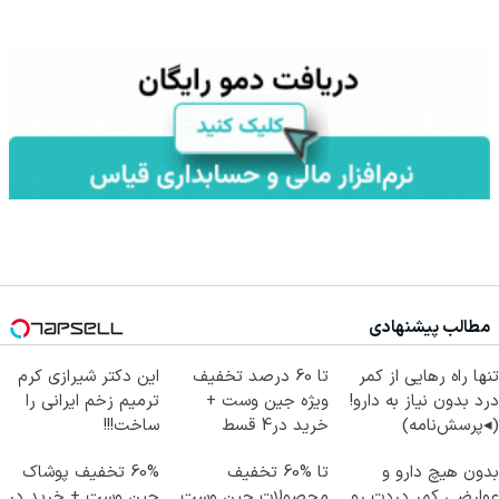
مطالب پیشنهادی
تنها راه رهایی از کمر
تا 60 درصد تخفیف
این دکتر شیرازی کرم
درد بدون نیاز به دارو!
ویژه جین وست +
ترمیم زخم ایرانی را
(◂پرسش‌نامه)
خرید در4 قسط
ساخت!!!
بدون هیچ دارو و
تا %60 تخفیف
60% تخفیف پوشاک
عوارضی کمر دردت رو
محصولات جین وست
جین وست + خرید در