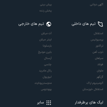
آگهی دولتی
پیش بینی
پخش زنده
تیم های داخلی
تیم های خارجی
استقلال
آث میلان
پرسپولیس
اینتر میلان
تراکتور
بارسلونا
ذوب آهن
بایرن مونیخ
سپاهان
آرسنال
فولاد
چلسی
ملوان
رئال مادرید
گل‌گهر
لیورپول
آلومینیوم اراک
منچستریونایتد
استقلال خوزستان
یوونتوس
لیگ های پرطرفدار
سایر