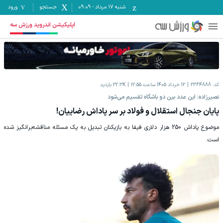
شنبه ۱۷ مرداد
-
09:09
جستجو
ورود
اپلیکیشن اندروید ورزش سه
کد:
2364888
12 خرداد 1405 ساعت 12:55
22.3K
بازدید
نصیرزاده: این عدد بین دو باشگاه تقسیم می‌شود
پایان جنجال استقلال و فولاد بر سر پاداش رضاییان!
موضوع پاداش 250 هزار دلاری فیفا به بازیکنان تبدیل به یک مسئله مناقشه‌برانگیز شده
است.