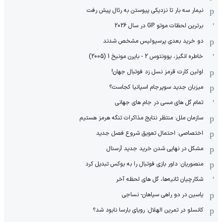
نیمار سه بار تا نزدیکی پیوستن به رئال پیش رفت
برترین لحظات موتو GP در سال 2026
دو خرید بعدی پرسپولیس مشخص شدند
خاطره انگیز، یوونتوس 2 - بایرن مونیخ 1 (2005)
اولین کارت قرمز نسل زد فوتبال جهان!
میزبان جدید سوپرجام اسپانیا کجاست؟
تمام گل های مسی در جام های جهانی
سازمان ملل: منتظر نتایج مذاکرات تنگه هرمز هستیم
اختصاصی: احتمال تعویق شروع فصل جدید
مشکل در نهایی شدن خرید جدید آرسنال
منصوریان: داور بازی فوتبال را به بوکس تبدیل کرد
شکارچیان ثانیه‌ها، گل های لحظه آخر
یاسین در دو راهی سپاهان- نساجی
کانسلو در تمرین الهلال: رویای بارسا نابود شد؟