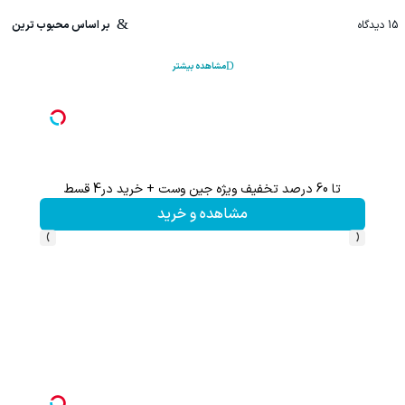
15
دیدگاه
بر اساس محبوب ترین
مشاهده بیشتر
تا 60 درصد تخفیف ویژه جین وست + خرید در4 قسط
تا %60 تخفیف محصولات جین وست + خرید در 4 
مشاهده و خرید
›
‹