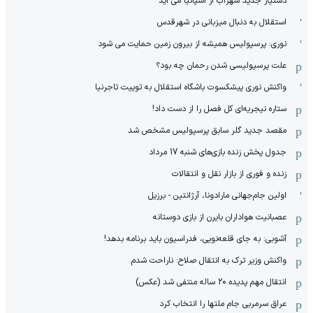
دستیار جدید سهراب از اسپانیا می آید
استقلال به دنبال میزبانی در شهرقدس
نوری: پرسپولیس همیشه از بیرون زمین حمایت می شود
علت پرسپولیسی شدن رحمان چه بود؟
واکنش نوری پیشکسوت باشگاه استقلال به توییت تاجرنیا
ستاره نیجریه‌ای کل فصل را از دست داد!
مقصد جدید گلر سابق پرسپولیس مشخص شد
جدول پخش زنده بازی‌های شنبه 17 مرداد
زنده و فوری از بازار نقل و انتقالات
اولین جام‌جهانی مارادونا، آرژانتین - برزیل
عصبانیت هواداران بایرن از بازی دوستانه
آشوبی: به جای قلعه‌نویی، فدراسیون باید برنامه بدهد!
واکنش وزیر ترک به انتقال صلاح: ناراحت شدم
انتقال مهم پدیده 20 ساله منتفی شد (عکس)
عراق سرمربی جام ملتها را انتخاب کرد