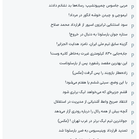
مربی جاسوس چمپیونشیپ: رسانه‌ها بد نشانم دادند
لیموچی و چیدن خوشه انگور در مرداد!
سود استثنایی ترابزون اسپور از قرارداد محمد صلاح
ستاره جوان بارسلونا به دنبال در خروج!
گزینه سابق تیم ملی ایران، نامزد هدایت الجزایر!
جابه‌جایی ۸۳۰ کیلومتری غیرت به‌خاطر کانیه وست!
این بهترین مقصد رشفورد پس از بارسلوناست
زاده‌عطار بازوبند را پس گرفت (عکس)
با این وضع، سیتی ششم یا هفتم می‌شود!
قشم جزیره‌ای که می‌خواهد لیگ برتری شود
انتقاد صریح واعظ آشتیانی از مدیریت در استقلال
آنچه بیش از همه رئال را درباره رودری آزار می‌دهد
جوانترین تیم لیگ برتر در غرب تهران ! (عکس)
تمدید قرارداد وینیسیوس به ضرر بارسلونا شد