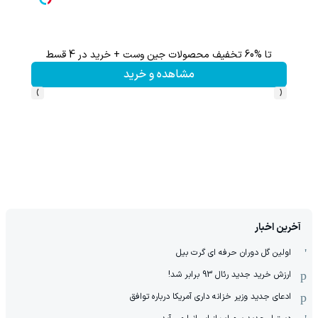
تا %60 تخفیف محصولات جین وست + خرید در 4 قسط
تا 60 درصد تخفیف ویژه جین وست + خرید در4 قسط
مشاهده و خرید
›
‹
آخرین اخبار
اولین گل دوران حرفه ای گرت بیل
ارزش خرید جدید رئال 93 برابر شد!
ادعای جدید وزیر خزانه داری آمریکا درباره توافق