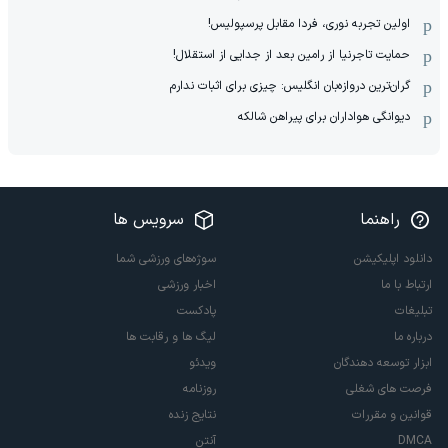
اولین تجربه نوری، فردا مقابل پرسپولیس!
حمایت تاجرنیا از رامین بعد از جدایی از استقلال!
گران‌ترین دروازه‌بان انگلیس: چیزی برای اثبات ندارم
دیوانگی هواداران برای پیراهن شالکه
راهنما
سرویس ها
دانلود اپلیکیشن
سوژه‌های ورزشی شما
ارتباط با ما
اخبار ورزشی
تبلیغات
پادکست
درباره ما
لیگ ها و رقابت ها
ابزار توسعه دهندگان
ویدئو
فرصت های شغلی
روزنامه
قوانین و مقررات
نتایج زنده
DMCA
آنتن