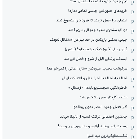
تیم جدید جنپو به کمک استقلال آمد؟
خریدهای جنون‌آمیز چلسی تمامی ندارد!
امضای مرا جعل کردند تا قرارداد را منسوخ کنند
موناکو مشتری ستاره جنجالی سری آ شد
چینی: بعضی بازیکنان در حد پیراهن استقلال نبودند
آزمون برای 7 روز دیگر برنامه دارد! (عکس)
ایستگاه پزشکی قبل از شروع فصل آبی شد
سرنوشت عجیب: هیچکس ستاره آلمانی را نمی‌خواهد!
لحظه به لحظه با اخبار نقل و انتقالات ایران
خاطره‌انگیز، منچستریونایتد2 - آرسنال 0
مقصد کاپیتان مس مشخص شد
آغاز فصل جدید النصر بدون رونالدو!
جانشین احتمالی فرانک کسیه از لالیگا می‌آید
بمب شبانه: رونالد آرائوخو به لیورپول پیوست!
شکست‌ناپذیرترین تیم آسیا