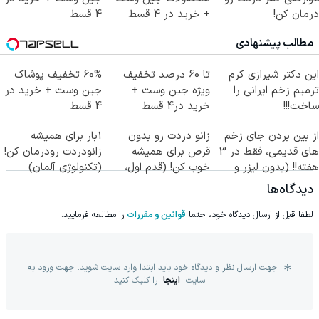
درمان کن!
+ خرید در 4 قسط
4 قسط
(پرسش‌نامه)
مطالب پیشنهادی
این دکتر شیرازی کرم
تا 60 درصد تخفیف
60% تخفیف پوشاک
ترمیم زخم ایرانی را
ویژه جین وست +
جین وست + خرید در
ساخت!!!
خرید در4 قسط
4 قسط
از بین بردن جای زخم
زانو دردت رو بدون
1بار برای همیشه
های قدیمی، فقط در 3
قرص برای همیشه
زانودردت رودرمان کن!
هفته!! (بدون لیزر و
خوب کن! (قدم اول،
(تکنولوژی آلمان)
جراحی)
پرسش‌نامه)
◂پرسشنامه▸
دیدگاه‌ها
لطفا قبل از ارسال دیدگاه خود، حتما
قوانین و مقررات
را مطالعه فرمایید.
جهت ارسال نظر و دیدگاه خود باید ابتدا وارد سایت شوید. جهت ورود به
سایت
اینجا
را کلیک کنید