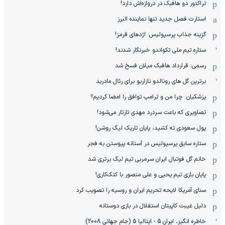
تراکتور دو هافبک در دروازه‌اش دارد!
استارت فصل جدید تنها نماینده البرز
گزینه جذاب پرسپولیس: اژدهای قرمز!
ستاره تیم ملی تکواندو خبرنگار شدند!
رسمی: قرارداد هافبک میلان فسخ شد
برترین گل های رونالدو نازاریو برای رئال مادرید
پزشکیان: چرا من و ترامپ توافق را امضا کردیم؟
تصاویری که باعث سردرد مهدی تارتار می‌شود!
پول سعودی ته کشید، پایان تاریک لیگ روشن!
ستاره سابق پرسپولیس در آستانه پیوستن به فجر
خانم گل فوتبال ایران سرمربی تیم لیگ برتری شد
پایان بازی تیم یحیی و علی منصور با کتک‌کاری!
سنای آمریکا لایحه تحریم ایران و روسیه را تصویب کرد
دلیل غیبت کاپیتان استقلال در بازی دوستانه
خاطره انگیز، ایران 5 - ایتالیا 5 (جام جهانی 2008)