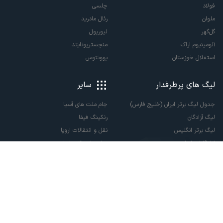
فولاد
چلسی
ملوان
رئال مادرید
گل‌گهر
لیورپول
آلومینیوم اراک
منچستریونایتد
استقلال خوزستان
یوونتوس
لیگ های پرطرفدار
سایر
جدول لیگ برتر ایران (خلیج فارس)
جام ملت های آسیا
لیگ آزادگان
رنکینگ فیفا
لیگ برتر انگلیس
نقل و انتقالات اروپا
لالیگا اسپانیا
نقل و انتقالات ایران
سری آ ایتالیا
پاری سن ژرمن
لیگ قهرمانان اروپا
لیگ نخبگان آسیا
لیگ قهرمانان آسیا دو
لیگ برتر فوتسال