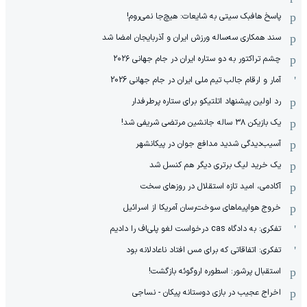
پاسخ هافبک سیتی به شایعات: هیچ‌جا نمی‌روم!
سند همکاری سه‌ساله‌ ‌ورزش ایران و آذربایجان امضا شد
چشم تراکتور به دو ستاره ایران در جام جهانی ۲۰۲۶
آمار و ارقام جالب تیم ملی ایران در جام جهانی 2026
رد اولین پیشنهاد اتلتیکو برای ستاره پرطرفدار
یک بازیکن ۳۸ ساله جانشین مرتضی شریفی شد!
آسیب‌دیدگی شدید مدافع جوان در پیکانشهر
یک خرید لیگ برتری دیگر هم کنسل شد
آکادمی، امید تازه استقلال در روزهای سخت
خروج هواپیماهای سوخت‌رسان آمریکا از اسرائیل
تفکری: به دادگاه cas درخواست لغو پلی‌اف را دادیم
تفکری: اتفاقاتی که برای مس افتاد ناعادلانه بود
استقبال پرشور: اسطوره اروگوئه بازگشت!
اخراج عجیب در بازی دوستانه پیکان - نساجی