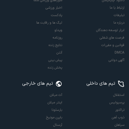
دانلود اپلیکیشن
سوژه‌های ورزشی شما
ارتباط با ما
اخبار ورزشی
تبلیغات
پادکست
درباره ما
لیگ ها و رقابت ها
ابزار توسعه دهندگان
ویدئو
فرصت های شغلی
روزنامه
قوانین و مقررات
نتایج زنده
DMCA
آنتن
آگهی دولتی
پیش بینی
پخش زنده
تیم های داخلی
تیم های خارجی
استقلال
آث میلان
پرسپولیس
اینتر میلان
تراکتور
بارسلونا
ذوب آهن
بایرن مونیخ
سپاهان
آرسنال