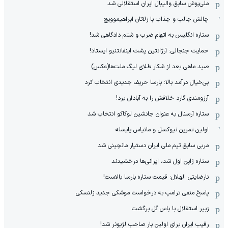
ملی‌پوش سابق والیبال ایران استقلالی شد
چالش جالب و جذاب با زلاتان ابراهیموویچ
ستاره انگلیس به اتهام ضرب و شتم دادگاهی شد!
حمایت جنجالی: آرژانتین پشت اینفانتنیو ایستاد!
صید ماهی بعد از شکار طلای لیگ ملت‌ها(عکس)
بی‌خیال درآمد بالا: بارسا حریف جدیدی انتخاب کرد
آرزومندی گارد خلاقش را به آبادان برد!
ستاره آرسنال به عنوان جانشین لوکاکو انتخاب شد
اولین تمرین نیوکسل و ماتیاس یایسله
مربی سابق تیم ملی ایران دستیار مانچینی شد
ستاره ژاپن اول شد، ایرانی‌ها درخشیدند
نارضایتی الهلال: قیمت ستاره بارسا بالاست!
پاسخ منفی ترامپ به درخواست موشکی جدید زلنسکی
زبیر استقلال با پاس گل برگشت
رقیب ایران برای اولین بار صاحب لژیونر شد!