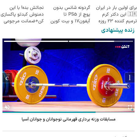
پرسش‌نامه)
کنید
برای اولین بار در ایران
گردونه شانس بدون
نجاتش بده! با این
🇮🇷 این دکتر کرم
پوچ از PS5 تا
دمنوش کبدتو پاکسازی
ترمیم کننده 23 روزه
آیفون17 و بیت کوین
کن+ضمانت مرجوعی
ساخت!
🔥
زنده پیشنهادی
مسابقات وزنه برداری قهرمانی نوجوانان و جوانان آسیا