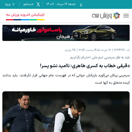
جمعه ۱۶ مرداد
-
16:08
جستجو
ورود
اپلیکیشن اندروید ورزش سه
کد:
2364891
12 خرداد 1405 ساعت 12:59
9K
بازدید
باید به نظر سرمربی تیم ملی احترام بگذاریم
دقیقی خطاب به کسری طاهری: ناامید نشو پسر!
سرمربی پیکان می‌گوید بازیکنان جوانی که در فهرست جام جهانی قرار نگرفتند، باید بدانند
آینده متعلق به آنها است.