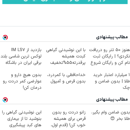
مطالب پیشنهادی
هنوز 50 تتر رو دریافت
با این نوشیدنی گیاهی
بازدید از IM LS7
نکردی؟ | رایگان ثبت
کبدت همیشه
لوکس ترین شاسی بلند
نام کن و رایگان شروع
پرقدرته55%تخفیف
برقی ایران در باشگاه
کن!
انقلاب
۱ میلیارد اعتبار خرید
خداحافظی با کمردرد،
بدون هیچ دارو و
طلا | بدون ضامن و
بدون قرص و آمپول
عوارضی کمر دردت رو
چک
درمان کن!
(پرسش‌نامه)
مطالب پیشنهادی
بدون ضامن وام بگیر،
زانو دردت رو بدون
این نوشیدنی گیاهی را
طلا بخر 😍
قرص برای همیشه
بنوشید تا از بیماری
خوب کن! (قدم اول،
های کبد پیشگیری