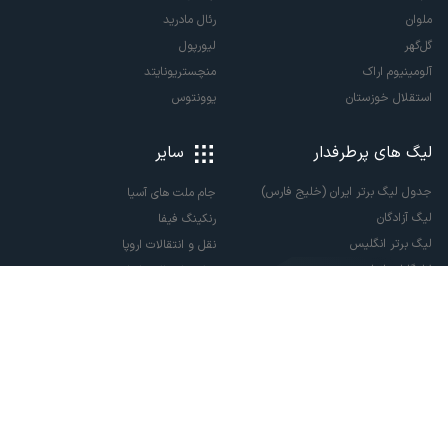
ملوان
رئال مادرید
گل‌گهر
لیورپول
آلومینیوم اراک
منچستریونایتد
استقلال خوزستان
یوونتوس
لیگ های پرطرفدار
سایر
جدول لیگ برتر ایران (خلیج فارس)
جام ملت های آسیا
لیگ آزادگان
رنکینگ فیفا
لیگ برتر انگلیس
نقل و انتقالات اروپا
لالیگا اسپانیا
نقل و انتقالات ایران
سری آ ایتالیا
پاری سن ژرمن
لیگ قهرمانان اروپا
لیگ نخبگان آسیا
لیگ قهرمانان آسیا دو
لیگ برتر فوتسال