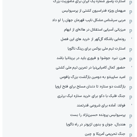
استارت پاسور شماره یک ایران برای مأموریت بزرگ
میهمان ویژه فدراسیون کشتی از پرسپولیس
مربی سرشناس مشکل نایب قهرمان جهان را لو داد
میزبانی آسیایی استقلال در هاله‌ای از ابهام
رونمایی باشگاه گل‌گهر از خرید های این فصل
استارت تیم ملی بوکس برای رینگ ناگویا
هرن: نبرد جوشوا و فیوری باید در بریتانیا باشد
حضور کمال کامیابی‌نیا در تمرین تیم ملی کشتی
امید ساپینتو به دومین بازگشت بزرگ پافوس
بازگشت دو ستاره: تا دندان مسلح برای فتح اروپا
جنگ فلیک با دکو برای خرید ستاره لیگ برتری
فولاد؛ آماده برای شروعی قدرتمند
پرسپولیس پرونده حسین‌نژاد را بست
هندبال، جوان و بدون لژیونر در راه ناگویا
جنگ تحریمی آمریکا و چین