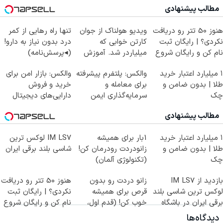
مطالب پیشنهادی
هنوز 50 تتر رو دریافت
ویدیو هولناک از جوان
تنها راه رهایی از کمر
نکردی؟ | رایگان ثبت
کارتن خوابی که
درد بدون نیاز به دارو!
نام کن و رایگان شروع
میلیاردر شد. آموزش
(◂پرسش‌نامه)
کن!
رایگان
۱ میلیارد اعتبار خرید
والکس: پلتفرم پیشرفته
والکس: بازار امن برای
طلا | بدون ضامن و
برای معامله و
خرید و فروش
چک
سرمایه‌گذاری ایمن
دارایی‌های دیجیتال
مطالب پیشنهادی
۱ میلیارد اعتبار خرید
1بار برای همیشه
IM LS7 لوکس ترین
طلا | بدون ضامن و
زانودردت رودرمان کن!
شاسی بلند برقی ایران
چک
(تکنولوژی آلمان)
◂پرسشنامه▸
بازدید از IM LS7
زانو دردت رو بدون
هنوز 50 تتر رو دریافت
لوکس ترین شاسی بلند
قرص برای همیشه
نکردی؟ | رایگان ثبت
برقی ایران در باشگاه
خوب کن! (قدم اول،
نام کن و رایگان شروع
انقلاب
پرسش‌نامه)
کن!
دیدگاه‌ها