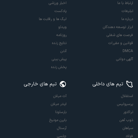
ارتباط با ما
اخبار ورزشی
تبلیغات
پادکست
درباره ما
لیگ ها و رقابت ها
ابزار توسعه دهندگان
ویدئو
فرصت های شغلی
روزنامه
قوانین و مقررات
نتایج زنده
DMCA
آنتن
آگهی دولتی
پیش بینی
پخش زنده
تیم های داخلی
تیم های خارجی
استقلال
آث میلان
پرسپولیس
اینتر میلان
تراکتور
بارسلونا
ذوب آهن
بایرن مونیخ
سپاهان
آرسنال
فولاد
چلسی