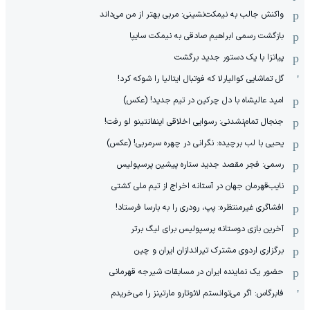
واکنش جالب به نیمکت‌نشینی: مربی بهتر از من می‌داند
بازگشت رسمی ابراهیم صادقی به نیمکت سایپا
پیاتزا با یک دستور جدید برگشت
گل تماشایی کوالیارلا که فوتبال ایتالیا را شوکه کرد!
امید عالیشاه با دل چرکین در تیم جدید! (عکس)
جنجال تمام‌نشدنی:‌ رسوایی اخلاقی اینفانتینو لو رفت!
یحیی با لب برچیده: نگرانی در چهره سرمربی! (عکس)
رسمی: فجر مقصد جدید ستاره پیشین پرسپولیس
نایب‌قهرمان جهان در آستانه اخراج از تیم ملی کشتی
افشاگری غیرمنتظره: پپ، رودری را به بارسا فرستاد!
آخرین بازی دوستانه پرسپولیس برای لیگ برتر
برگزاری اردوی مشترک تیراندازان ایران و چین
حضور یک نماینده ایران در مسابقات شیرجه قهرمانی
فابرگاس: اگر می‌توانستم لائوتارو مارتینز را می‌خریدم