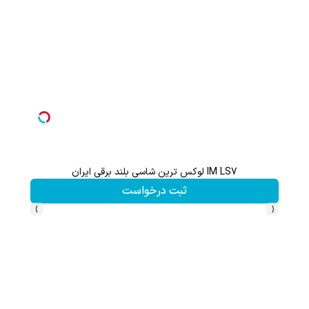
IM LS7 لوکس ترین شاسی بلند برقی ایران
هنوز 50 تتر رو دریافت نکردی؟ | رایگان ثبت نام کن و رایگان شروع کن!
ثبت درخواست
›
‹