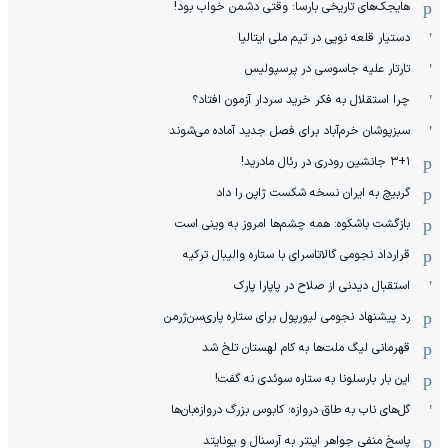
هایجک‌های تاریخی بارسا: وقتی دشمن خواب بود!
دستیار قلعه نویی در تیم ملی ایتالیا
تارتار علیه جاسوسی در پرسپولیس
چرا استقلال به فکر خرید سردار آزمون افتاد؟
سبزپوشان خرم‌آباد برای فصل جدید آماده می‌شوند
۳+۱ جانشین رودری در رئال مادرید!
گربیچ به ایران نسخه شکست ژاپن را داد
بازگشت باشکوه: همه چشم‌ها امروز به وینی است
قرارداد نجومی گالاتاسرای با ستاره والیبال ترکیه
استقبال دیدنی از صلاح در پاپارا پارک
رد پیشنهاد نجومی لیورپول برای ستاره پاری‌سن‌ژرمن
قهرمانی لیگ ملت‌ها به کام لهستان تلخ شد
این بار بارسلونا به ستاره سوئدی نه گفت!
گل‌های ناب به طاق دروازه؛ کابوس بزرگ دروازه‌بان‌ها
پاسخ منفی جواهر اینتر به آرسنال و یونایتد