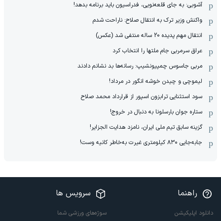
آشوبی: به جای قلعه‌نویی، فدراسیون باید برنامه بدهد!
واکنش وزیر ترک به انتقال صلاح: ناراحت شدم
انتقال مهم پدیده 20 ساله منتفی شد (عکس)
عراق سرمربی جام ملتها را انتخاب کرد
مربی جاسوس چمپیونشیپ: رسانه‌ها بد نشانم دادند
لیموچی و چیدن خوشه انگور در مرداد!
سود استثنایی ترابزون اسپور از قرارداد محمد صلاح
ستاره جوان بارسلونا به دنبال در خروج!
گزینه سابق تیم ملی ایران، نامزد هدایت الجزایر!
جابه‌جایی ۸۳۰ کیلومتری غیرت به‌خاطر کانیه وست!
راهنما
سرویس ها
دانلود اپلیکیشن
سوژه‌های ورزشی شما