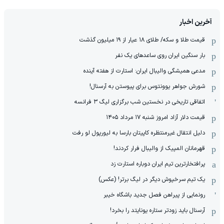
آخرین اخبار
قیمت طلا و سکه/ طلای ۱۸ عیار از ۱۹ میلیون گذشت
بار سنگین ایران روی ساعدهای یک نفر
مدعی همیشگی والیبال ایران: استارت از هفته آینده
شورش جواهر یوونتوس برای پیوستن به آرسنال!
اتفاقی تاریخی در نخستین شب برگزاری لیگ ۳ فرانسه
قیمت دلار آزاد امروز شنبه ۱۷ مرداد ۱۴۰۵
دلیل انتقال غیرمنتظره کاپیتان بارسا به لیورپول لو رفت
قهرمانان المپیک از والیبال فرار کردند!
پرافتخارترین تیم ایران دوباره استارت زد
یک تیم سرخپوش دیگر در لیگ برتر! (عکس)
رونمایی از پیراهن فصل جدید باشگاه خیبر
آرسنال باید زودتر ستاره یونایتد را بخرد!