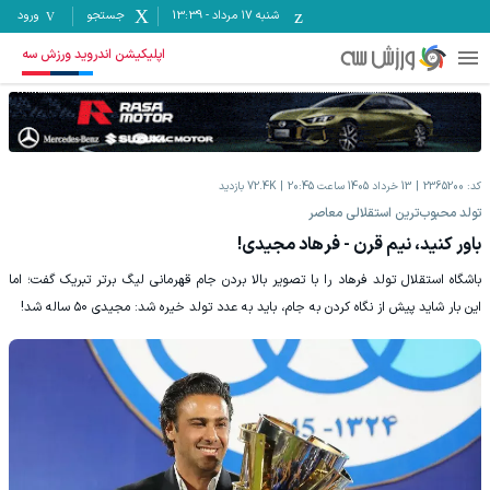
شنبه ۱۷ مرداد
-
13:39
جستجو
ورود
اپلیکیشن اندروید ورزش سه
کد:
2365200
13 خرداد 1405 ساعت 20:45
72.4K
بازدید
تولد محبوب‌ترین استقلالی معاصر
باور کنید، نیم قرن - فرهاد مجیدی!
باشگاه استقلال تولد فرهاد را با تصویر بالا بردن جام قهرمانی لیگ برتر تبریک گفت؛ اما
این بار شاید پیش از نگاه کردن به جام، باید به عدد تولد خیره شد: مجیدی ۵۰ ساله شد!