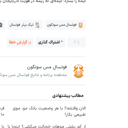
آینده را بسازد؛ آینده‌ای که ریشه در هویت آذربایجان 
فوتسال مس سونگون
لیگ برتر فوتسال
8
اشتراک گذاری
گزارش خطا
فوتسال مس سونگون
مشاهده برنامه و نتایج فوتسال مس سون
مطالب پیشنهادی
الان وقتشه‼️ با هر وضعیت بانک مو، موی
فرم
طبیعی بکار!
10 سال جوانتر شو😍
از کم پشتی موهات خجالت میکشی؟ اینجا با
با 