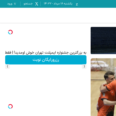
یکشنبه ۱۸ مرداد
-
14:32
جستجو
ورود
به بزرگترین جشنواره ایمپلنت تهران خوش اومدید! | فقط ۲۵ میلیون !
رزرورایگان نوبت
›
‹