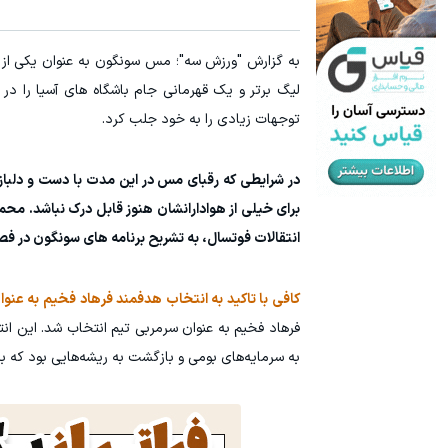
جای این پک تقویت موی جلبک توی حمومت خالیه!45%تخفیف
۲۵٪ تخفیف ایمپلنت تا پایان جشنواره 🎁
به گزارش "ورزش سه"؛ مس سونگون به عنوان یکی از 
خرید محصول
لیگ برتر و یک قهرمانی جام باشگاه های آسیا را در 
توجهات زیادی را به خود جلب کرد.
در شرایطی که رقبای مس در این مدت با دست و دلبازی
برای خیلی از هوادارانشان هنوز قابل درک نباشد. مح
انتقالات فوتسال، به تشریح برنامه های سونگون در ف
کافی با تاکید به انتخاب هدفمند فرهاد فخیم به عنو
فرهاد فخیم به عنوان سرمربی تیم انتخاب شد. این انت
به سرمایه‌های بومی و بازگشت به ریشه‌هایی بود که بز