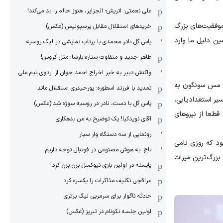
علی نعمتی: اتریش- الجزایر، هنوز حالم را بد می‌کند!
موفقیت‌های بزرگ
خریدهای استقلال مقابل پرسپولیس (عکس)
ین دلیل ما وارد
پاس گل نادر محمدی با پرتاب نمایشی در لیگ روسیه
ظاهر جدید و متفاوت ستاره بارسا: مثل کروس!
واکنش دبیر به خبر اخراج احمد جوان از اردوی تیم ملی
مس سونگون به
تمدید با فرزند اسطوره: پورحیدری استقلال ماند
یر استعدادیابی،
پاس گل با دست، نادر در روسیه سوژه شد!(عکس)
قطعا از نیروهای
آقای نویدکیا! یک توضیح به من بدهکاری
رونمایی از سه دستگاه وار سیار
ود که روزی نامی
تاج: به هوش مصنوعی در فوتبال توجه داریم
 بزرگ‌ترین میراث
یایسله در اولین بازی نیوکسل بزن بزن کرد!
عراقچی تکلیف مذاکرات را یکسره کرد
حادثه ناگوار برای سرمربی لیگ برتری
اولین جلسه نکونام در تبریز (عکس)