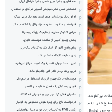
سه فناوری جدید برای فصل جدید فوتبال ایران
مشخص شدن محل میزبانی آسیایی تراکتور و استقلال
او اول یک روانشناس ماهر است بعد یک مربی بزرگ
قدرتمند و متفاوت: ستاره سابق، رئال را شگفت‌زده کرد
هراس اتلتیکو مادرید از هایجک بزرگ بارسلونا
پخش ویدیو کلیپی از سامانه هوشمند داوری
پیام واضح آقای گل لیگ یک به گلزنان لیگ برتر
زمان معارفه نکونام مشخص شد
دبیر: احمد جوان فقط به یک شرط اخراج نمی‌شود
مربی پرتغالی در کادر فنی چادرملو ماند
موسیمانه با یک‌چهارم قرارداد استقلال در تیم ملی
قایدی به دنبال یک فصل متفاوت در النصر
مالدینی فاش کرد: چرا پپ و آنچلوتی نه گفتند!
الات نیز آغاز شد.
درخواست تاج برای ورود هوش مصنوعی به فوتبال
مطرح شدن ارقام
رئیس FIVB به کاپیتان ژاپن: تو در دنیا الهام‌بخشی
ه به سود فوتسال