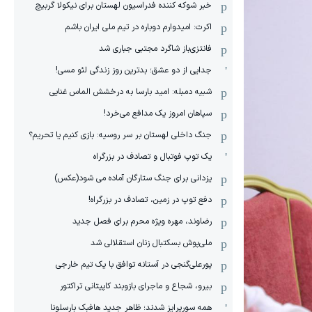
خبر شوکه کننده فدراسیون لهستان برای نیکولا گربیچ
اکرت: امیدوارم دوباره در تیم ملی ایران باشم
فانتزی‌باز شاگرد مجتبی جباری شد
جدایی از دو عشق؛ بدترین روز زندگی لئو مسی!
شبیه دمبله: امید بارسا به درخشش الماس غنایی
سپاهان امروز یک مدافع می‌خرد!
جنگ داخلی لهستان بر سر روسیه: بازی کنیم یا تحریم؟
یک توپ فوتبال و تصادف در بزرگراه
یزدانی برای جنگ ستارگان آماده می شود(عکس)
دفع توپ در زمین، تصادف در بزرگراه!
رضاوند، مهره ویژه محرم برای فصل جدید
ملی‌پوش بسکتبال زنان استقلالی شد
پورعلی‌گنجی در آستانه توافق با یک تیم خارجی
بیرو، شجاع و ماجرای بازوبند کاپیتانی تراکتور
همه سورپرایز شدند؛ ظاهر جدید هافبک بارسلونا