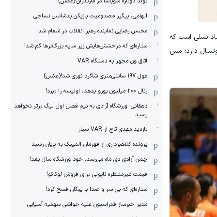
تولد دوباره سوباسا در مازندران!(عکس)
الهامی، پیگیر مصدومیت بازیکن بدشانس نساجی
محسن رضایی نماینده رهبر انقلاب در شعام شد
ماد نسلی است که
ستاره‌ای که درخشش‌هایش زیر سایه بزرگ‌ترها گم شد!
فوتسال دارد؛ مس
اتاق ون مجهز به دستگاه VAR
غول 197 سانتی‌متری شاگرد نوری شد!(عکس)
رئال ۲۰۰ میلیون یورو بدهد، اولیسه را ببرد!
دهقانی: ورزشگاه آزادی به نیم فصل اول لیگ برتر نخواهد
رسید
بازدید مهدی تاج از VAR سیار
پرونده کلاهبرداری از قهرمان المپیک به پایان رسید
چمن آزادی دی ماه می‌رسد، خود ورزشگاه سال بعد!
قیمت غیرمنتظره ناپولی برای فروش لوکاکو!
ستاره‌ای که بی سر و صدا با پیکان فسخ کرد!
مدیر خبرساز فدراسیون علیه حواشی سهمیه آسیایی