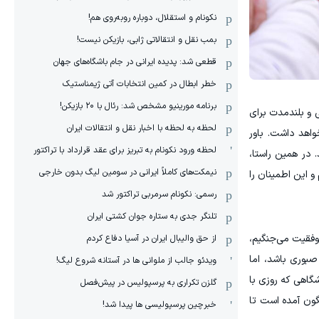
نکونام و استقلال، دوباره روبه‌روی هم!
بمب نقل و انتقالاتی ژابی، بازیکن نیست!
قطعی شد: پدیده ایرانی در جام باشگاه‌های جهان
خطر ابطال در کمین انتخابات آتی ژیمناستیک
برنامه مورینیو مشخص شد: رئال با ۲۰ بازیکن!
 و بلندمدت برای
لحظه به لحظه با اخبار نقل و انتقالات ایران
واهد داشت. باور
لحظه ورود نکونام به تبریز برای عقد قرارداد با تراکتور
 در همین راستا،
نیمکت‌های کاملاً ایرانی در سومین لیگ بدون خارجی
و این اطمینان را
رسمی: نکونام سرمربی تراکتور شد
تلنگر جدی به ستاره جوان کشتی ایران
وفقیت می‌جنگیم،
از حق والیبال ایران در آسیا دفاع کردم
صبوری باشد، اما
ویدئو جالب از ملوانی ها در آستانه شروع لیگ!
اشگاهی که روزی با
گلزن تکراری به پرسپولیس در پیش‌فصل
نگون آمده است تا
خبرچین پرسپولیسی ها پیدا شد!