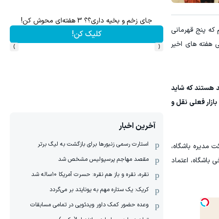
برتر
جای زخم و بخیه داری؟؟ 3 هفته‌ای محوش کن!
که پنج قهرمانی
کلیک کن!
›
‹
ی هفته های اخیر
د هستند که شاید
ازار فعلی نقل و
آخرین اخبار
استارت رسمی زنبورها برای بازگشت به لیگ برتر
 مدیره باشگاه،
مقصد مهاجم پرسپولیس مشخص شد
 باشگاه، اعتماد
نقره، نقره و باز هم نقره: حسرت آمریکا ۱۰‌ساله شد
کریک: یک ستاره مهم به یونایتد بر می‌گردد
وعده حضور کمک داور ویدئویی در تمامی مسابقات