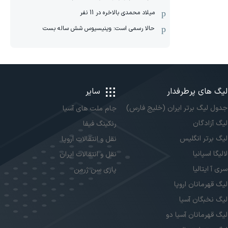
میلاد محمدی بالاخره در 11 نفر
حالا رسمی است: وینیسیوس شش ساله بست
لیگ های پرطرفدار
سایر
جدول لیگ برتر ایران (خلیج فارس)
جام ملت های آسیا
لیگ آزادگان
رنکینگ فیفا
لیگ برتر انگلیس
نقل و انتقالات اروپا
لالیگا اسپانیا
نقل و انتقالات ایران
سری آ ایتالیا
پاری سن ژرمن
لیگ قهرمانان اروپا
لیگ نخبگان آسیا
لیگ قهرمانان آسیا دو