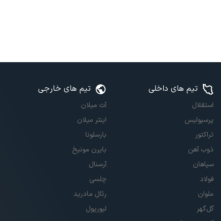
تیم های داخلی
تیم های خارجی
استقلال
آث میلان
پرسپولیس
اینتر میلان
تراکتور
بارسلونا
ذوب آهن
بایرن مونیخ
سپاهان
آرسنال
فولاد
چلسی
ملوان
رئال مادرید
گل‌گهر
لیورپول