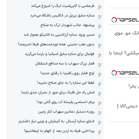
فرعباسی با کلین‌شیت لیگ را شروع می‌کند
ستاره سابق برزیل در انگلیس باشگاه می‌خرد
پیشنهاد جالب شهردار ترک به صلاح
انک مو، موی
مسیر ورود ستاره آرژانتینی به اتلتیکو هموار شد
بدون عقب نشینی: همه تورنمنت‌های فیفا تحریمند!
کشی؟ اینجا با
فوتبال برای ستاره سابق اسپانیا و بارسا می‌گرید
قمار بزرگ سهراب با سه مدافع استقلال
اوج فشار روی رافینیا با رقبای جدید!
لطفا این ستاره را به جای صلاح نخرید!
بخر!
شش راه حل فلیک برای عبور از بحران جدی بارسا
پیام احساسی یایسله آب روی آتش بود!
یجی‌کالا (
روزبه دستیار نمادین سهراب کنار زمین
ادعای ستاره آرسنال: به گیمارش و وینی نیاز داشتیم
پرداختی فیفا به اردن بعد از اتهام به اینفانتینو!