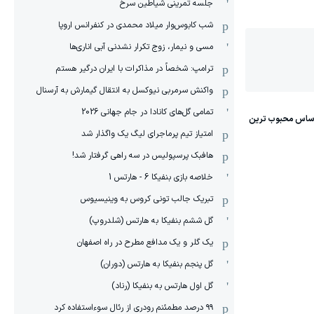
جلسه تمرینی شیاطین سرخ
شب کابوس‌وار میلاد محمدی در کنفرانس اروپا
مسی و نیمار، زوج تکرار نشدنی آبی اناری‌ها
ترامپ: شخصاً در مذاکرات با ایران درگیر هستم
واکنش سرمربی نیوکسل به انتقال گیمارش به آرسنال
تمامی گل‌های کانادا در جام جهانی 2026
امتیاز تیم پرماجرای لیگ یک واگذار شد
هافبک پرسپولیس در سه راهی گرفتار شد!
خلاصه بازی بنفیکا 6 - هارتس 1
تبریک جالب تونی کروس به وینیسیوس
گل ششم بنفیکا به هارتس (شلدروپ)
یک گلر و یک مدافع مطرح در راه اصفهان
گل پنجم بنفیکا به هارتس (دوران)
گل اول هارتس به بنفیکا (رناد)
۹۹ درصد مطمئنم رودری از رئال سوءاستفاده کرد