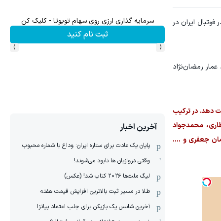
سرمایه گذاری ارزی روی سهام تویوتا - کلیک کن
فوتبال ایران در
ثبت نام کنید
›
‹
عمار رمضان‌نژاد
ک شکست دهد. در ترکیب
ظاری، محمدجواد
آخرین اخبار
ن جعفری و ....
پایان یک عادت برای ستاره ایران: وداع با شماره محبوب
وقتی دروازبان ها نابود می‌شوند!
لیگ ملت‌ها ٢٠٢۶ کتاب شد! (عکس)
طلا در مسیر ثبت بالاترین افزایش قیمت هفته
آخرین شانس یک بازیکن برای جلب اعتماد پیاتزا