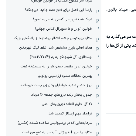
ضربه سر ممنوع؛انقلاب در قوانین فوتبال؟
، میلاد باقری،
بارسا این فصل برای فتح همه جام‌ها می‌جنگد!
شوک شبانه پورعلی گنجی به علی منصور!
خولین آلوارز و 5 سوپرگل کلاس جهانی!
ت سر می‌گذارد به
ستاره یوونتوس چشم انتظار پیشنهاد از باشگاهی بزرگ
یکی از گل‌ها را
هدف اصلی بایرن مشخص شد: فقط لیگ قهرمانان
نوستالژی، گل شوچنکو به رم (2003/2004)
خولین آلوارز مقصد بعدی‌اش را به سیمئونه گفت
بهترین لحظات ستاره آرژانتینی بولونیا
ابراز خشم شدید هواداران رئال زیر پست دیومانده!
جدول پخش زنده بازی‌های جمعه 16 مرداد
20 گل خارق العاده توپچی‌های لندن
قرارداد مهم آرسنال تمدید شد
سرمایه‌هایی که در پرسپولیس ساخته شدند (عکس)
ستاره چلسی: آمدن ژابی آلونسو به نفع من است