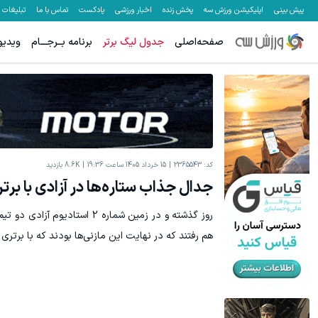
پیش بینی
اپلیکیشن ورزش سه
پخش زنده
اخبار ورزشی
پادکست
تماس با ما
تبلیغات
صفحه‌اصلی
جدول لیگ برتر
برنامه بــرجـــام
ویدیو
کد:
2365543
15 خرداد 1405 ساعت 19:36
8.6K
بازدید
جدال جذاب ستاره‌ها در آزادی با برتر
روز گذشته و در زمین شماره 2 است
هم رفتند که در نهایت این مازنی‌ها بودند که با برتری 