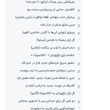
بشیکتاش برابر هرادک کرالوو 10 نفره شد!
کاظمیان: جدایی از پرسپولیس سخت بود
بیخیال جذب مهاجم: فقط توافق با رامین رضاییان!
مربی سابق میلان از دنیا رفت
پیروزی اروپایی آبی‌ها با گلزنی جانشین اللهیار
گل اول بنفیکا به هارتس (سیلوا)
سحرخیزان با توپ پر برگشت (عکس)
خلاصه بازی لخ‌پوزنان 1 - کلاکسویک 0
حضور سریع خریدهای جدید فراز در خرم آباد
رسمی: دروازه‌بان منچسترسیتی به لیدز پیوست
خیبر با اضافه شدن نفرات جدید، آماده فصل تازه
قالیباف در توییت جدید به ترامپ کنایه زد
گل اول لخ‌پوزنان به کلاکسویک (آگنرو)
دو پاس گل برای حردانی پس از استوری جنجالی
خوشامدگویی رئال مادرید به دیامونده