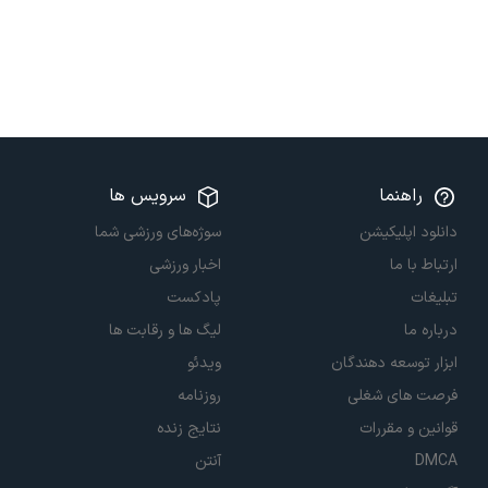
راهنما
سرویس ها
دانلود اپلیکیشن
سوژه‌های ورزشی شما
ارتباط با ما
اخبار ورزشی
تبلیغات
پادکست
درباره ما
لیگ ها و رقابت ها
ابزار توسعه دهندگان
ویدئو
فرصت های شغلی
روزنامه
قوانین و مقررات
نتایج زنده
DMCA
آنتن