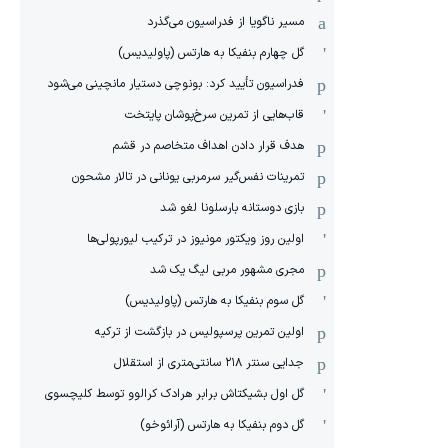
مسیر ناگویا از فدراسیون می‌گذرد
گل چهارم بنفیکا به هارتس (پاولیدیس)
فدراسیون تأیید کرد: بونوچی دستیار مانچینی می‌شود
قاب‌هایی از تمرین سرخ‌پوشان پایتخت
هدف قرار دادن اهداف متخاصم در قشم
‏تمرینات نفس‌گیر سرمربی یونانی در تالار مشحون
بازی دوستانه بارسلونا لغو شد
اولین روز ویکتور مونیوز در ترکیب لیورپولی‌ها
مجری مشهور مربی لیگ یک شد
گل سوم بنفیکا به هارتس (پاولیدیس)
اولین تمرین پرسپولیس در بازگشت از ترکیه
جدایی سنتر ۲۱۸ سانتی‌متری از استقلال
گل اول بشیکتاش برابر هرادک کرالوو توسط کلیچسوی
گل دوم بنفیکا به هارتس (آرائوخو)