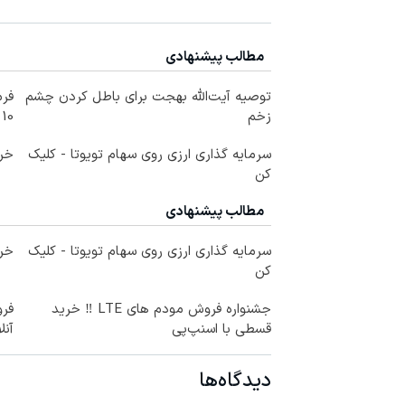
مطالب پیشنهادی
توصیه آیت‌الله بهجت برای باطل کردن چشم
فرم
زخم
10 سال جوانتر شو😍
سرمایه گذاری ارزی روی سهام تویوتا - کلیک
خری
کن
مطالب پیشنهادی
سرمایه گذاری ارزی روی سهام تویوتا - کلیک
خری
کن
جشنواره فروش مودم های LTE ‼️ خرید
فر
قسطی با اسنپ‌پی
آنل
دیدگاه‌ها