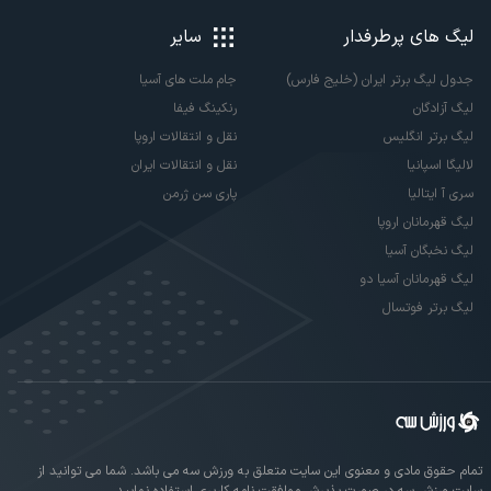
لیگ های پرطرفدار
سایر
جدول لیگ برتر ایران (خلیج فارس)
جام ملت های آسیا
لیگ آزادگان
رنکینگ فیفا
لیگ برتر انگلیس
نقل و انتقالات اروپا
لالیگا اسپانیا
نقل و انتقالات ایران
سری آ ایتالیا
پاری سن ژرمن
لیگ قهرمانان اروپا
لیگ نخبگان آسیا
لیگ قهرمانان آسیا دو
لیگ برتر فوتسال
تمام حقوق مادی و معنوی این سایت متعلق به ورزش سه می باشد. شما می توانید از
سایت ورزش سه در صورت پذیرش موافقت نامه کاربری استفاده نمایید.