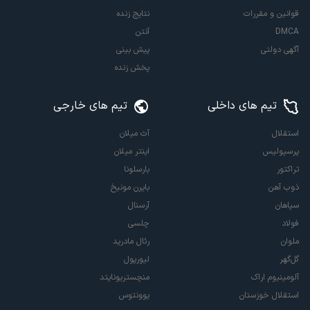
قوانین و مقررات
نتایج زنده
DMCA
آنتن
آگهی دولتی
پیش بینی
پخش زنده
تیم های داخلی
تیم های خارجی
استقلال
آث میلان
پرسپولیس
اینتر میلان
تراکتور
بارسلونا
ذوب آهن
بایرن مونیخ
سپاهان
آرسنال
فولاد
چلسی
ملوان
رئال مادرید
گل‌گهر
لیورپول
آلومینیوم اراک
منچستریونایتد
استقلال خوزستان
یوونتوس