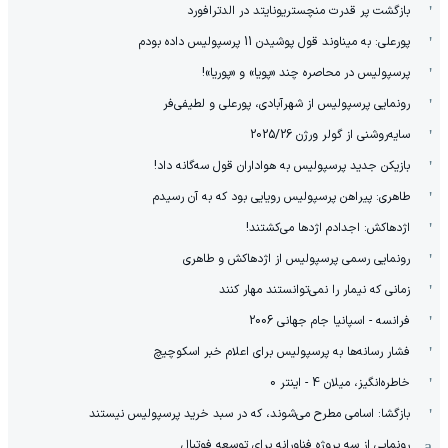
بازگشت پر قدرت منچستریونایتد در الدترافورد
پورعلی: به میناوند قول پوشیدن 11 پرسپولیس داده بودم
پرسپولیس در محاصره چند «پویا» و «پوریا»!
رونمایی پرسپولیس از شهرآبادی، پورعلی و لطیفی‌فر
سایه‌روشنی از گولر ورژن 2025/26
بازیکن جدید پرسپولیس به هواداران قول سه‌گانه داد!
طاهری: پیراهن پرسپولیس رویایی بود که به آن رسیدم
اژدهاکش: اجدادم اژدها می‌کشتند!
رونمایی رسمی پرسپولیس از اژدهاکش و طاهری
زمانی که نیمار را نمی‌توانستند مهار کنند
فرانسه - اسپانیا جام جهانی 2006
فشار رسانه‌ها به پرسپولیس برای اعلام خبر اسکوچیچ
خاطره‌انگیز، میلان 4 - اینتر 0
بازگشا: اسامی مطرح می‌شوند، که در سبد خرید پرسپولیس نیستند
رونمایی از سه پروژه فناورانه برای توسعه فوتبال