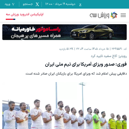
دوشنبه ۱۹ مرداد
-
12:00
جستجو
ورود
اپلیکیشن اندروید ورزش سه
کد:
2365561
15 خرداد 1405 ساعت 22:04
51.3K
بازدید
رویترز: کاخ سفید تایید کرد
فوری: صدور ویزای آمریکا برای تیم ملی ایران
دقایقی پیش اعلام شد که ویزای امریکا برای بازیکنان ایران صادر شده است.