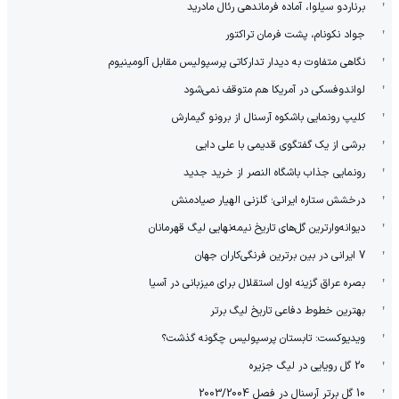
برناردو سیلوا، آماده فرماندهی رئال مادرید
جواد نکونام، پشت فرمان تراکتور
نگاهی متفاوت به دیدار تدارکاتی پرسپولیس مقابل آلومینیوم
لواندوفسکی در آمریکا هم متوقف نمی‌شود
کلیپ رونمایی باشکوه آرسنال از برونو گیمارش
برشی از یک گفتگوی قدیمی با علی دایی
رونمایی جذاب باشگاه النصر از خرید جدید
درخشش ستاره ایرانی؛ گلزنی الهیار صیادمنش
دیوانه‌وارترین گل‌های تاریخ نیمه‌نهایی لیگ قهرمانان
7 ایرانی در بین برترین فرنگی‌کاران جهان
بصره عراق گزینه اول استقلال برای میزبانی در آسیا
بهترین خطوط دفاعی تاریخ لیگ برتر
ویدیوکست: تابستان پرسپولیس چگونه گذشت؟
20 گل رویایی در لیگ جزیره
10 گل برتر آرسنال در فصل 2003/2004