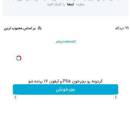
سایت
اینجا
را کلیک کنید
99
دیدگاه
بر اساس محبوب ترین
مشاهده بیشتر
🔥😍
گردونه رو بچرخون PS5 و آیفون 17 برنده شو
بچرخونش
›
‹