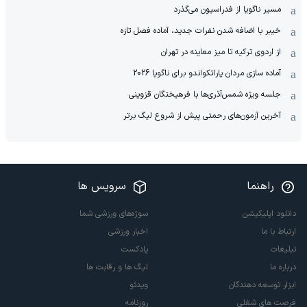
مسیر ناگویا از فدراسیون می‌گذرد
خیبر با اضافه شدن نفرات جدید، آماده فصل تازه
از اردوی ترکیه تا میز معاینه در تهران
آماده سازی مردان پاراتکواندو برای ناگویا 2026
جلسه ویژه شمس‌آذر‌ی‌ها با فرهیختگان قزوینی
آخرین آزمون‌های رحمتی پیش از شروع لیگ برتر
راهنما
سرویس ها
دانلود اپلیکیشن
سوژه‌های ورزشی شما
ارتباط با ما
اخبار ورزشی
تبلیغات
پادکست
درباره ما
لیگ ها و رقابت ها
ابزار توسعه دهندگان
ویدئو
فرصت های شغلی
روزنامه