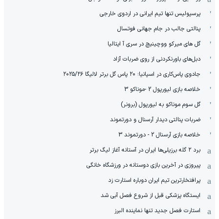
پرسپولیس تنها تیم ایرانی در اردوی خارجی
پنالتی جالب در جام جهانی فوتسال
گل های میرکو ووچینیچ در سری آ ایتالیا
دبل‌های باورنکردنی از روی ضربات آزاد
جادوی پاس‌کاری در اسپانیا؛ ۲۰ پاس گل برتر لالیگا ۲۰۲۵/۲۶
خلاصه بازی لیورپول 2 -موناکو 3
گل سوم موناکو به لیورپول (برونر)
ضربات پنالتی دیدار آرسنال و دورتموند
خلاصه بازی آرسنال 2 - دورتموند 3
برد ۲ گله برزیلی‌ها ایران در آستانه آغاز لیگ برتر
پیروزی در آخرین بازی دوستانه در ورزشگاه خانگی
پرافتخارترین تیم ایران دوباره استارت زد
ایستگاه پزشکی قبل از شروع فصل آبی شد
استارت فصل جدید تنها نماینده البرز