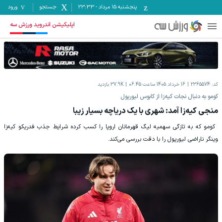
پنجشنبه ۱۵ مرداد
-
23:33
جستجو
ورود
اپلیکیشن اندروید ورزش سه
کد:
2365574
16 خرداد 1405 ساعت 06:45
37.9K
بازدید
‫کومو به دنبال نجات کیه‌زا از کابوس لیورپول
منجی کیه‌زا آمد: شهری با یک دریاچه بسیار زیبا
‫ کومو که به تازگی سهمیه لیگ قهرمانان اروپا را کسب کرده شرایط جذب فدریکو کیه‌زا
وینگر ناراضی لیورپول را با دقت بررسی می‌کند.