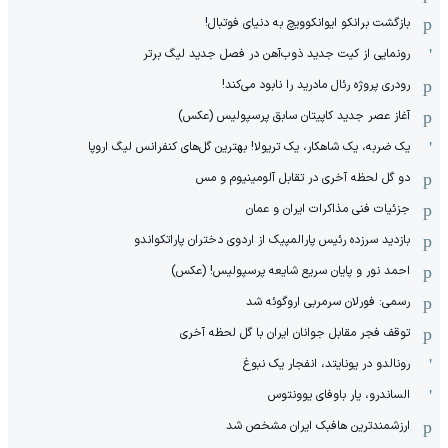
بازگشت برانکو ایوانکوویچ به دنیای فوتبال!
رونمایی از کیت جدید ذوب‌آهن در فصل جدید لیگ برتر
رودری پروژه رئال مادرید را نابود می‌کند!
آغاز عصر جدید کاپیتان سابق پرسپولیس (عکس)
یک ضربه، یک شاهکار، یک تریولا! بهترین گل‌های کنفرانس لیگ اروپا
دو گل لحظه آخری در تقابل آلومینیوم و مس
جزئیات فنی مذاکرات ایران و عمان
بازدید سرزده رئیس پارالمپیک از اردوی دختران پاراتکواندو
احمد نور و پایان سریع شایعه پرسپولیس! (عکس)
رسمی: فورلان سرمربی اروگوئه شد
توقف فجر مقابل جوانان ایران با گل لحظه آخری
رونالدو در یونایتد، انفجار یک نبوغ
الساندرو، یار باوفای یوونتوس
ارزشمندترین هافبک ایران مشخص شد