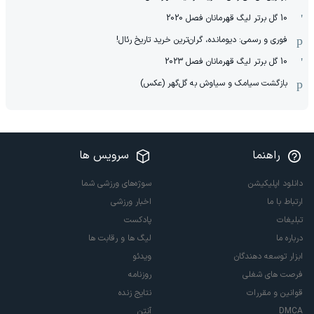
10 گل برتر لیگ قهرمانان فصل 2020
فوری و رسمی: دیومانده، گران‌ترین خرید تاریخ رئال!
10 گل برتر لیگ قهرمانان فصل 2023
بازگشت سیامک و سیاوش به گل‌گهر (عکس)
راهنما
سرویس ها
دانلود اپلیکیشن
سوژه‌های ورزشی شما
ارتباط با ما
اخبار ورزشی
تبلیغات
پادکست
درباره ما
لیگ ها و رقابت ها
ابزار توسعه دهندگان
ویدئو
فرصت های شغلی
روزنامه
قوانین و مقررات
نتایج زنده
DMCA
آنتن