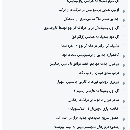
گل سوم بنفیکا به هارتس (پاولیدیس)
اولین تمرین پرسپولیس در بازگشت از ترکیه
جدایی سنتر ۲۱۸ سانتی‌متری از استقلال
گل اول بشیکتاش برابر هرادک کرالوو توسط کلیچسوی
گل دوم بنفیکا به هارتس (آرائوخو)
بشیکتاش برابر هرادک کرالوو 10 نفره شد!
کاظمیان: جدایی از پرسپولیس سخت بود
بیخیال جذب مهاجم: فقط توافق با رامین رضاییان!
مربی سابق میلان از دنیا رفت
پیروزی اروپایی آبی‌ها با گلزنی جانشین اللهیار
گل اول بنفیکا به هارتس (سیلوا)
سحرخیزان با توپ پر برگشت (عکس)
خلاصه بازی لخ‌پوزنان 1 - کلاکسویک 0
حضور سریع خریدهای جدید فراز در خرم آباد
رسمی: دروازه‌بان منچسترسیتی به لیدز پیوست