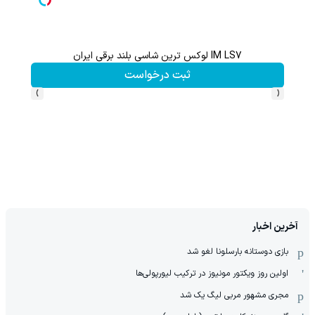
IM LS7 لوکس ترین شاسی بلند برقی ایران
از آیفون 17 تا پلی استیشن 5 جایزه ببر 🎮😍📱 | بازی کن ، گردونه بچرخون
ثبت درخواست
›
‹
آخرین اخبار
بازی دوستانه بارسلونا لغو شد
اولین روز ویکتور مونیوز در ترکیب لیورپولی‌ها
مجری مشهور مربی لیگ یک شد