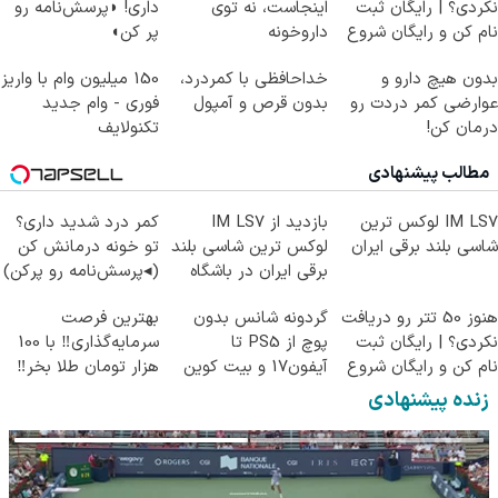
نکردی؟ | رایگان ثبت
اینجاست، نه توی
داری! ◗پرسش‌نامه رو
نام کن و رایگان شروع
داروخونه
پر کن◖
کن!
بدون هیچ دارو و
خداحافظی با کمردرد،
150 میلیون وام با واریز
عوارضی کمر دردت رو
بدون قرص و آمپول
فوری - وام جدید
درمان کن!
تکنولایف
(پرسش‌نامه)
مطالب پیشنهادی
IM LS7 لوکس ترین
بازدید از IM LS7
کمر درد شدید داری؟
شاسی بلند برقی ایران
لوکس ترین شاسی بلند
تو خونه درمانش کن
برقی ایران در باشگاه
(◂پرسش‌نامه رو پرکن)
انقلاب
هنوز 50 تتر رو دریافت
گردونه شانس بدون
بهترین فرصت
نکردی؟ | رایگان ثبت
پوچ از PS5 تا
سرمایه‌گذاری‼️ با 100
نام کن و رایگان شروع
آیفون17 و بیت کوین
هزار تومان طلا بخر‼️
کن!
🔥
زنده پیشنهادی