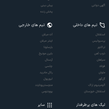
آگهی دولتی
پیش بینی
پخش زنده
تیم های داخلی
تیم های خارجی
استقلال
آث میلان
پرسپولیس
اینتر میلان
تراکتور
بارسلونا
ذوب آهن
بایرن مونیخ
سپاهان
آرسنال
فولاد
چلسی
ملوان
رئال مادرید
گل‌گهر
لیورپول
آلومینیوم اراک
منچستریونایتد
استقلال خوزستان
یوونتوس
لیگ های پرطرفدار
سایر