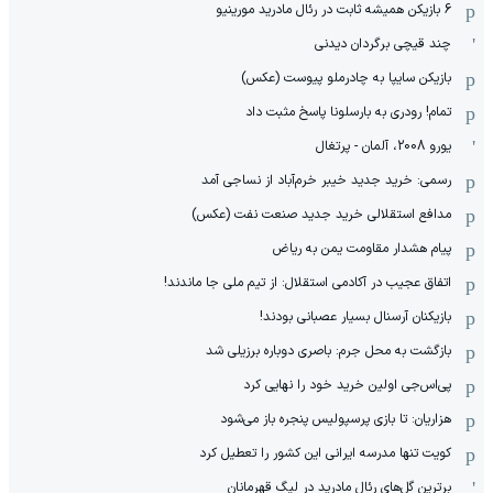
6 بازیکن همیشه ثابت در رئال مادرید مورینیو
چند قیچی برگردان دیدنی
بازیکن سایپا به چادرملو پیوست (عکس)
تمام! رودری به بارسلونا پاسخ مثبت داد
یورو 2008، آلمان - پرتغال
رسمی: خرید جدید خیبر خرم‌آباد از نساجی آمد
مدافع استقلالی خرید جدید صنعت نفت (عکس)
پیام هشدار مقاومت یمن به ریاض
اتفاق عجیب در آکادمی استقلال: از تیم ملی جا ماندند!
بازیکنان آرسنال بسیار عصبانی بودند!
بازگشت به محل جرم: باصری دوباره برزیلی شد
پی‌اس‌جی اولین خرید خود را نهایی کرد
هزاریان: تا بازی پرسپولیس پنجره باز می‌شود
کویت تنها مدرسه ایرانی این کشور را تعطیل کرد
برترین گل‌های رئال مادرید در لیگ قهرمانان