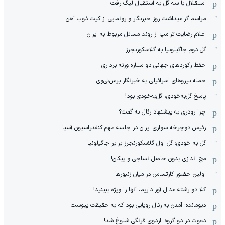
استقلال با سه گل به استقبال لیگ رفت
مراسم گرامیداشت روز خبرنگار و رونمایی از کیت ذوب آهن
اعلام رضایت ترامپ از روند مسائل مربوط به ایران
گل دوم جاگیلونیا به گلاسکورنجرز
حفظ رکوردهای جهانی دو ستاره وزنه برداری
حمله نیروهای اسرائیلی به خبرنگار پرس‌تی‌وی
پاسخ گل‌به‌خودی، گل‌به‌خودی بود!
چرا رودری به پیشنهاد رئال نه گفت؟
رئیس دوچرخه سواری ایران در جلسه مهم کنفدراسیون آسیا
گل به خودی؛ گل اول گلاسکورنجرز برابر جاگیلونیا
مچ اندازی بدون حاصل نساجی و پیکان!
اولین حضور کارتساس در میان زنبورها
کلا دو‌ رشته مدال آور داریم، آنها را ویژه ببینید!
دیومانده: آمدن به رئال رویایی بود که به حقیقت پیوست
دعوت در دو گروه: اردوی فرنگی شلوغ شد!