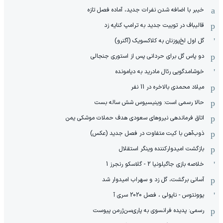
خیبر با اضافه شدن نفرات جدید، آماده فصل تازه
قالیباف در توییت جدید به ترامپ کنایه زد
گل اول لخ‌پوزنان به کلاکسویک (آگنرو)
دو پاس گل برای حردانی پس از استوری جنجالی
خوشامدگویی رئال مادرید به دیامونده
میلاد محمدی بالاخره در 11 نفر
حالا رسمی است: وینیسیوس شش ساله بست
اتاق فرماندهی نیروهای سعودی هدف حملات موشکی یمن
ذوب‌آهن با کیت متفاوت در فصل جدید (عکس)
بازگشت امیدوارکننده وینگر استقلال
خلاصه بازی جاگیلونیا 2 - گلاسکو رنجرز 1
آسانی برگشت، گل زد و سهراب امیدوار شد
یوونتوس - ناپولی ، فصل 2020 سری آ
رسمی: پدیده فرانسوی به پاری‌سن‌ژرمن پیوست