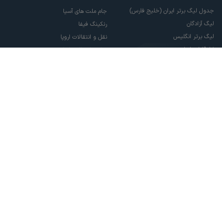
جدول لیگ برتر ایران (خلیج فارس)
جام ملت های آسیا
لیگ آزادگان
رنکینگ فیفا
لیگ برتر انگلیس
نقل و انتقالات اروپا
لالیگا اسپانیا
نقل و انتقالات ایران
سری آ ایتالیا
پاری سن ژرمن
لیگ قهرمانان اروپا
لیگ نخبگان آسیا
لیگ قهرمانان آسیا دو
لیگ برتر فوتسال
تمام حقوق مادی و معنوی این سایت متعلق به ورزش سه می باشد. شما می توانید از
سایت ورزش سه در صورت پذیرش موافقت نامه کاربری استفاده نمایید.