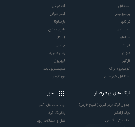
استقلال
آث میلان
پرسپولیس
اینتر میلان
تراکتور
بارسلونا
ذوب آهن
بایرن مونیخ
سپاهان
آرسنال
فولاد
چلسی
ملوان
رئال مادرید
گل‌گهر
لیورپول
آلومینیوم اراک
منچستریونایتد
استقلال خوزستان
یوونتوس
لیگ های پرطرفدار
سایر
جدول لیگ برتر ایران (خلیج فارس)
جام ملت های آسیا
لیگ آزادگان
رنکینگ فیفا
لیگ برتر انگلیس
نقل و انتقالات اروپا
لالیگا اسپانیا
نقل و انتقالات ایران