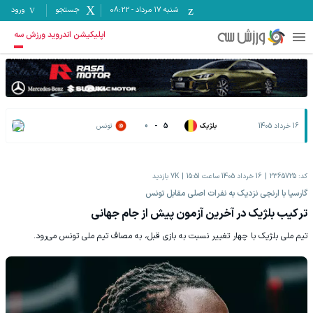
شنبه ۱۷ مرداد
-
08:22
جستجو
ورود
اپلیکیشن اندروید ورزش سه
16 خرداد 1405
بلژیک
5
-
0
تونس
کد:
2365725
16 خرداد 1405 ساعت 15:51
7K
بازدید
گارسیا با ارنجی نزدیک به نفرات اصلی مقابل تونس
ترکیب بلژیک در آخرین آزمون پیش از جام جهانی
تیم ملی بلژیک با چهار تغییر نسبت به بازی قبل، به مصاف تیم ملی تونس می‌رود.