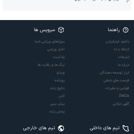
راهنما
سرویس ها
دانلود اپلیکیشن
سوژه‌های ورزشی شما
ارتباط با ما
اخبار ورزشی
تبلیغات
پادکست
درباره ما
لیگ ها و رقابت ها
ابزار توسعه دهندگان
ویدئو
فرصت های شغلی
روزنامه
قوانین و مقررات
نتایج زنده
DMCA
آنتن
آگهی دولتی
پیش بینی
پخش زنده
تیم های داخلی
تیم های خارجی