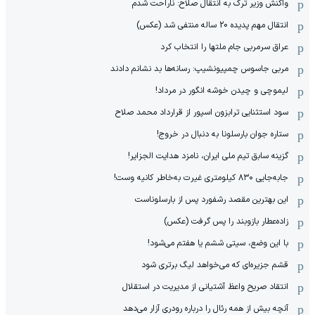
واکنش وزیر ترک به انتقال صلاح: ناراحت شدم
انتقال مهم پدیده 20 ساله منتفی شد (عکس)
عراق سرمربی جام ملتها را انتخاب کرد
مربی جاسوس چمپیونشیپ: رسانه‌ها بد نشانم دادند
لیموچی و چیدن خوشه انگور در مرداد!
سود استثنایی ترابزون اسپور از قرارداد محمد صلاح
ستاره جوان بارسلونا به دنبال در خروج!
گزینه سابق تیم ملی ایران، نامزد هدایت الجزایر!
جابه‌جایی ۸۳۰ کیلومتری غیرت به‌خاطر کانیه وست!
این بهترین مقصد رشفورد پس از بارسلوناست
زاده‌عطار بازوبند را پس گرفت (عکس)
با این وضع، سیتی ششم یا هفتم می‌شود!
قشم جزیره‌ای که می‌خواهد لیگ برتری شود
انتقاد صریح واعظ آشتیانی از مدیریت در استقلال
آنچه بیش از همه رئال را درباره رودری آزار می‌دهد