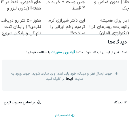
طلا | بدون ضامن و
جین وست + خرید در
های قدیمی، فقط در 3
چک
4 قسط
هفته!! (بدون لیزر و
جراحی)
1بار برای همیشه
این دکتر شیرازی کرم
هنوز 50 تتر رو دریافت
زانودردت رودرمان کن!
ترمیم زخم ایرانی را
نکردی؟ | رایگان ثبت
(تکنولوژی آلمان)
ساخت!!!
نام کن و رایگان شروع
◂پرسشنامه▸
کن!
دیدگاه‌ها
لطفا قبل از ارسال دیدگاه خود، حتما
قوانین و مقررات
را مطالعه فرمایید.
جهت ارسال نظر و دیدگاه خود باید ابتدا وارد سایت شوید. جهت ورود به
سایت
اینجا
را کلیک کنید
17
دیدگاه
بر اساس محبوب ترین
مشاهده بیشتر