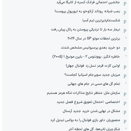
جانشین احتمالی فرانک کسیه از لالیگا می‌آید
بمب شبانه: رونالد آرائوخو به لیورپول پیوست!
شکست‌ناپذیرترین تیم آسیا
نیمار سه بار تا نزدیکی پیوستن به رئال پیش رفت
برترین لحظات موتو GP در سال 2026
دو خرید بعدی پرسپولیس مشخص شدند
خاطره انگیز، یوونتوس 2 - بایرن مونیخ 1 (2005)
اولین کارت قرمز نسل زد فوتبال جهان!
میزبان جدید سوپرجام اسپانیا کجاست؟
تمام گل های مسی در جام های جهانی
سازمان ملل: منتظر نتایج مذاکرات تنگه هرمز هستیم
اختصاصی: احتمال تعویق شروع فصل جدید
مشکل در نهایی شدن خرید جدید آرسنال
منصوریان: داور بازی فوتبال را به بوکس تبدیل کرد
شکارچیان ثانیه‌ها، گل های لحظه آخر