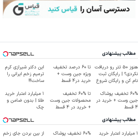
مطالب پیشنهادی
هنوز 50 تتر رو دریافت
تا 60 درصد تخفیف
این دکتر شیرازی کرم
نکردی؟ | رایگان ثبت
ویژه جین وست +
ترمیم زخم ایرانی را
نام کن و رایگان شروع
خرید در4 قسط
ساخت!!!
کن!
60% تخفیف پوشاک
تا %60 تخفیف
۱ میلیارد اعتبار خرید
جین وست + خرید در
محصولات جین وست
طلا | بدون ضامن و
4 قسط
+ خرید در 4 قسط
چک
مطالب پیشنهادی
۱ میلیارد اعتبار خرید
60% تخفیف پوشاک
از بین بردن جای زخم