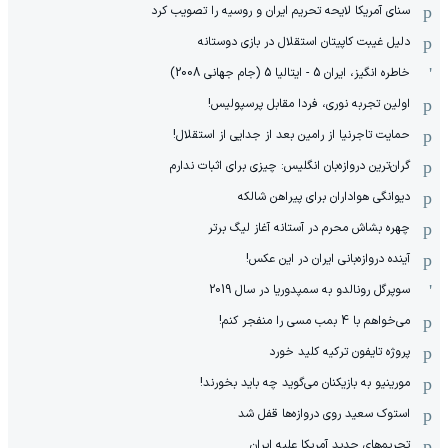
سنای آمریکا لایحه تحریم ایران و روسیه را تصویب کرد
دلیل غیبت کاپیتان استقلال در بازی دوستانه
خاطره انگیز، ایران 5 - ایتالیا 5 (جام جهانی 2008)
اولین تجربه نوری، فردا مقابل پرسپولیس!
حمایت تاجرنیا از رامین بعد از جدایی از استقلال!
گران‌ترین دروازه‌بان انگلیس: چیزی برای اثبات ندارم
دیوانگی هواداران برای پیراهن شالکه
چهره بشاش محرم در آستانه آغاز لیگ برتر
آینده دروازه‌بانی ایران در این عکس!
سوپرگل رونالدو به سمپدوریا در سال 2019
می‌خواهم با 4 بمب مسی را منفجر کنم!
پروژه تایفون ترکیه کلید خورد
مورینیو به بازیکنان می‌گوید چه باید بخورند!
استوک سعید روی دروازه‌ها قفل شد
تحریم‌های جدید آمریکا علیه ایران