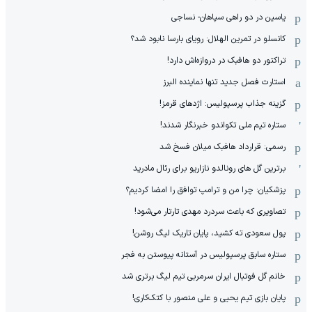
یاسین در دو راهی سپاهان- نساجی
کانسلو در تمرین الهلال: رویای بارسا نابود شد؟
تراکتور دو هافبک در دروازه‌اش دارد!
استارت فصل جدید تنها نماینده البرز
گزینه جذاب پرسپولیس: اژدهای قرمز!
ستاره تیم ملی تکواندو خبرنگار شدند!
رسمی: قرارداد هافبک میلان فسخ شد
برترین گل های رونالدو نازاریو برای رئال مادرید
پزشکیان: چرا من و ترامپ توافق را امضا کردیم؟
تصاویری که باعث سردرد مهدی تارتار می‌شود!
پول سعودی ته کشید، پایان تاریک لیگ روشن!
ستاره سابق پرسپولیس در آستانه پیوستن به فجر
خانم گل فوتبال ایران سرمربی تیم لیگ برتری شد
پایان بازی تیم یحیی و علی منصور با کتک‌کاری!