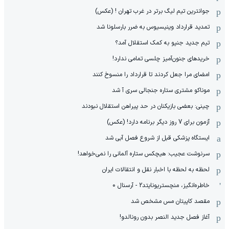
جوانترین تیم لیگ برتر در غرب تهران ! (عکس)
تمدید قرارداد وینیسیوس به ضرر بارسلونا شد
تیم جدید جنپو به کمک استقلال آمد؟
خریدهای جنون‌آمیز چلسی تمامی ندارد!
امضای مرا جعل کردند تا قرارداد را منسوخ کنند
موناکو مشتری ستاره جنجالی سری آ شد
چینی: بعضی بازیکنان در حد پیراهن استقلال نبودند
آزمون برای 7 روز دیگر برنامه دارد! (عکس)
ایستگاه پزشکی قبل از شروع فصل آبی شد
سرنوشت عجیب: هیچکس ستاره آلمانی را نمی‌خواهد!
لحظه به لحظه با اخبار نقل و انتقالات ایران
خاطره‌انگیز، منچستریونایتد2 - آرسنال 0
مقصد کاپیتان مس مشخص شد
آغاز فصل جدید النصر بدون رونالدو!