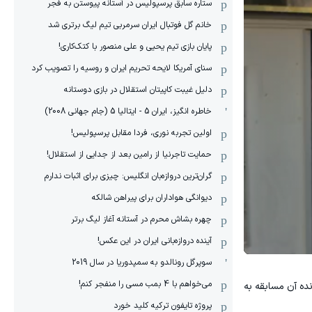
ستاره سابق پرسپولیس در آستانه پیوستن به فجر
خانم گل فوتبال ایران سرمربی تیم لیگ برتری شد
پایان بازی تیم یحیی و علی منصور با کتک‌کاری!
سنای آمریکا لایحه تحریم ایران و روسیه را تصویب کرد
دلیل غیبت کاپیتان استقلال در بازی دوستانه
خاطره انگیز، ایران 5 - ایتالیا 5 (جام جهانی 2008)
اولین تجربه نوری، فردا مقابل پرسپولیس!
حمایت تاجرنیا از رامین بعد از جدایی از استقلال!
گران‌ترین دروازه‌بان انگلیس: چیزی برای اثبات ندارم
دیوانگی هواداران برای پیراهن شالکه
چهره بشاش محرم در آستانه آغاز لیگ برتر
آینده دروازه‌بانی ایران در این عکس!
سوپرگل رونالدو به سمپدوریا در سال 2019
می‌خواهم با 4 بمب مسی را منفجر کنم!
 و برنده آن مسابقه به
پروژه تایفون ترکیه کلید خورد