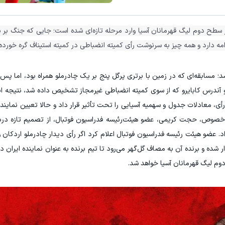
ترید EURUSD با اسپرد از صفر پیپ
ر سطح دوم لیگ قهرمانان آسیا وارد مرحله تازه‌ای شده است؛ جایی که جنگ بر 
ثبت نام کنید
ثبت نام کنید
مه دارد و همه چیز به سرنوشت رأی کمیته انضباطی در کمیته استیناف گره خورده
 شد؛ مسابقه‌ای که در زمین با برتری پرگل پنج بر یک چادرملو همراه بود، اما پس
ئورو آندرس کابایرو که از سوی کمیته انضباطی غیرمجاز تشخیص داده شد، نتیجه ا
ی، معادلات جدول و سهمیه آسیایی را تحت تأثیر قرار داد و حالا تعیین نماینده 
خصوص، حجت کریمی، عضو هیئت‌رئیسه فدراسیون فوتبال، از تصمیم تازه دربا
. عضو هیئت رئیسه فدراسیون فوتبال اعلام کرد اگر رأی دیدار چادرملو اردکان و
ر شده و برنده آن به مصاف گل‌گهر می‌رود تا تیم برنده به عنوان نماینده ایران د
دوم لیگ قهرمانان آسیا خواهد شد.