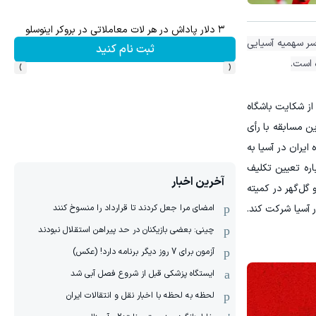
میدونستی میتونی از بالا رفتن ارزش سهام گوگل سود کسب کنی؟
سر سهمیه آسیایی
ثبت نام کنید
›
‹
 است.
 از شکایت باشگاه
ین مسابقه با رأی
ایران در آسیا به
ره تعیین تکلیف
آخرین اخبار
 گل‌گهر در کمیته
امضای مرا جعل کردند تا قرارداد را منسوخ کنند
ر آسیا شرکت کند.
چینی: بعضی بازیکنان در حد پیراهن استقلال نبودند
آزمون برای 7 روز دیگر برنامه دارد! (عکس)
ایستگاه پزشکی قبل از شروع فصل آبی شد
لحظه به لحظه با اخبار نقل و انتقالات ایران