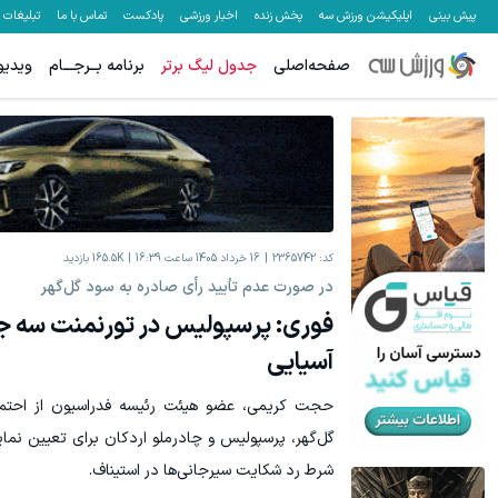
پیش بینی
اپلیکیشن ورزش سه
پخش زنده
اخبار ورزشی
پادکست
تماس با ما
تبلیغات
صفحه‌اصلی
جدول لیگ برتر
برنامه بــرجـــام
ویدیو
میدونستی میتونی
کد:
2365742
16 خرداد 1405 ساعت 16:39
165.5K
بازدید
در صورت عدم تأیید رأی صادره به سود گل‌گهر
فوری: پرسپولیس در تورنمنت سه جا
آسیایی
حجت کریمی، عضو هیئت رئیسه فدراسیون از احتمال
گل‌گهر، پرسپولیس و چادرملو اردکان برای تعیین نماین
شرط رد شکایت سیرجانی‌ها در استیناف.