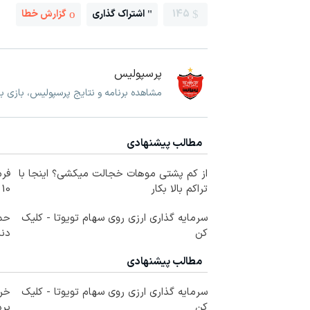
145
اشتراک گذاری
گزارش خطا
پرسپولیس
مشاهده برنامه و نتایج پرسپولیس، بازی 
مطالب پیشنهادی
از کم پشتی موهات خجالت میکشی؟ اینجا با
فرم
تراکم بالا بکار
10 سال جوانتر شو😍
سرمایه گذاری ارزی روی سهام تویوتا - کلیک
حمل
کن
دندا
مطالب پیشنهادی
سرمایه گذاری ارزی روی سهام تویوتا - کلیک
خری
کن
پرداخ