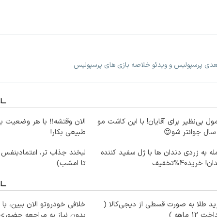
بعدی پرسپولیس و ویدئو خلاصه بازی های پرسپولیس
ول بی‌نظیر برای آقایان! با این کاشت مو
الان وقتشه‼️ با هر وضعیت ب
طبیعی بکار!
ه به زردی دندان ها با ژل سفید کننده
لبخند جذاب تر، اعتمادبنفس
ن! خرید40%تخفیف
تا امشب)
د طلا به صورت قسطی از دیجی‌کالا (
خلافی خودروتو الان ببین، با 
ت 12 ماهه )
بدون نیاز به مراجعه حضوری