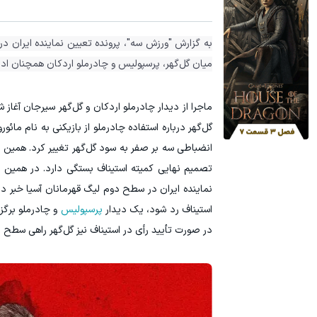
۳ دلار پاداش در هر لات معاملاتی در بروکر اینوسلو
به گزارش "ورزش سه"، پرونده تعیین نماینده ایران د
میان گل‌گهر، پرسپولیس و چادرملو اردکان همچنان ادا
ماجرا از دیدار چادرملو اردکان و گل‌گهر سیرجان آغاز
گل‌گهر درباره استفاده چادرملو از بازیکنی به نام ما
انضباطی سه بر صفر به سود گل‌گهر تغییر کرد. همین رأ
تصمیم نهایی کمیته استیناف بستگی دارد. در همین 
نماینده ایران در سطح دوم لیگ قهرمانان آسیا خبر داد
استیناف رد شود، یک دیدار
پرسپولیس
و چادرملو برگزا
در صورت تأیید رأی در استیناف نیز گل‌گهر راهی سطح 