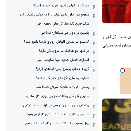
مشکل در نهایی شدن خرید جدید آرسنال
منصوریان: داور بازی فوتبال را به بوکس تبدیل کرد
شکارچیان ثانیه‌ها، گل های لحظه آخر
یاسین در دو راهی سپاهان- نساجی
دیدار گل‌گهر و
کانسلو در تمرین الهلال: رویای بارسا نابود شد؟
هرمانان آسیا معرفی
تراکتور دو هافبک در دروازه‌اش دارد!
استارت فصل جدید تنها نماینده البرز
گزینه جذاب پرسپولیس: اژدهای قرمز!
ستاره تیم ملی تکواندو خبرنگار شدند!
رسمی: قرارداد هافبک میلان فسخ شد
برترین گل های رونالدو نازاریو برای رئال مادرید
پزشکیان: چرا من و ترامپ توافق را امضا کردیم؟
تصاویری که باعث سردرد مهدی تارتار می‌شود!
پول سعودی ته کشید، پایان تاریک لیگ روشن!