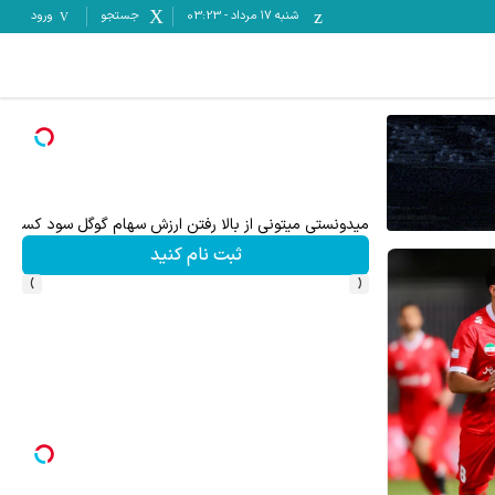
شنبه ۱۷ مرداد
-
03:23
جستجو
ورود
ترید XAUUSD با اسپرد از صفر پیپ
ثبت نام کنید
›
‹