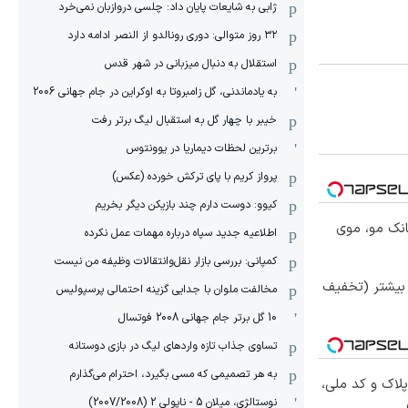
ژابی به شایعات پایان داد: چلسی دروازبان نمی‌خرد
۳۲ روز متوالی: دوری رونالدو از النصر ادامه دارد
استقلال به دنبال میزبانی در شهر قدس
به یادماندنی، گل زامبروتا به اوکراین در جام جهانی 2006
خیبر با چهار گل به استقبال لیگ برتر رفت
برترین لحظات دیماریا در یوونتوس
پرواز کریم با پای ترکش خورده (عکس)
کیوو: دوست دارم چند بازیکن دیگر بخریم
انک مو، موی
اطلاعیه جدید سپاه درباره مهمات عمل نکرده
کمپانی: بررسی بازار نقل‌وانتقالات وظیفه من نیست
 بیشتر (تخفیف
مخالفت ملوان با جدایی گزینه احتمالی پرسپولیس
10 گل برتر جام جهانی 2008 فوتسال
تساوی جذاب تازه واردهای لیگ در بازی دوستانه
به هر تصمیمی که مسی بگیرد، احترام می‌گذارم
پلاک و کد ملی،
نوستالژی، میلان 5 - ناپولی 2 (2007/2008)