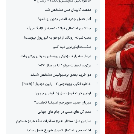
خاطره‌انگیز، منچستریونایتد2 - آرسنال 0
مقصد کاپیتان مس مشخص شد
آغاز فصل جدید النصر بدون رونالدو!
جانشین احتمالی فرانک کسیه از لالیگا می‌آید
بمب شبانه: رونالد آرائوخو به لیورپول پیوست!
شکست‌ناپذیرترین تیم آسیا
نیمار سه بار تا نزدیکی پیوستن به رئال پیش رفت
برترین لحظات موتو GP در سال 2026
دو خرید بعدی پرسپولیس مشخص شدند
خاطره انگیز، یوونتوس 2 - بایرن مونیخ 1 (2005)
اولین کارت قرمز نسل زد فوتبال جهان!
میزبان جدید سوپرجام اسپانیا کجاست؟
تمام گل های مسی در جام های جهانی
سازمان ملل: منتظر نتایج مذاکرات تنگه هرمز هستیم
اختصاصی: احتمال تعویق شروع فصل جدید