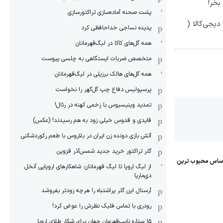
بخر!
پشت صحنه آماده‌سازی تراکتورسازی
یجی‌کالا (
پدیده نساجی خداحافظی کرد
همه گل‌های کاکا در لیگ‌قهرمانان
متخصص ضربات ایستگاهی به چلسی پیوست
همه گل‌های هالک برزیلی در لیگ‌قهرمانان
پرسپولیس دفاع چپ گل‌گهر را نخواست
تمدید وینیسیوس با زخمی کهنه در رئال!
قایدی و قدوس خیلی زود به هم رسیدند! (عکس)
آتش بازی دونده زن ایران در بلاروس با طعم رکوردشکنی
گلر تراکتور خرید جدید شمس‌آذر قزوین
از لیگ اروپا تا لیگ قهرمانان؛ شاهکارهای اروپایی آنخل
دی‌ماریا
آرسنال این گلر پراشتباه را هرچه زودتر بفروشد
رودری با تماس فلیک نظرش را عوض کرد!
١۵ ستاره نایب‌قهرمان جهان برای شکار طلای اروپا