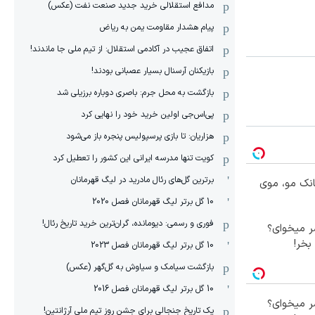
مدافع استقلالی خرید جدید صنعت نفت (عکس)
پیام هشدار مقاومت یمن به ریاض
اتفاق عجیب در آکادمی استقلال: از تیم ملی جا ماندند!
بازیکنان آرسنال بسیار عصبانی بودند!
بازگشت به محل جرم: باصری دوباره برزیلی شد
پی‌اس‌جی اولین خرید خود را نهایی کرد
هزاریان: تا بازی پرسپولیس پنجره باز می‌شود
کویت تنها مدرسه ایرانی این کشور را تعطیل کرد
برترین گل‌های رئال مادرید در لیگ قهرمانان
انک مو، موی
10 گل برتر لیگ قهرمانان فصل 2020
فوری و رسمی: دیومانده، گران‌ترین خرید تاریخ رئال!
 میخوای؟
بخر!
10 گل برتر لیگ قهرمانان فصل 2023
بازگشت سیامک و سیاوش به گل‌گهر (عکس)
10 گل برتر لیگ قهرمانان فصل 2016
 میخوای؟
یک تاریخ جنجالی برای جشن روز تیم ملی آرژانتین!