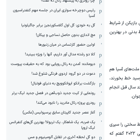
چرا رودری به پیشنهاد رئال نه گفت؟
رئیس دوچرخه سواری ایران در جلسه مهم کنفدراسیون
آسیا
 بازیکن از شرایط
گل به خودی؛ گل اول گلاسکورنجرز برابر جاگیلونیا
 بدنی در بهترین
مچ اندازی بدون حاصل نساجی و پیکان!
اولین حضور کارتساس در میان زنبورها
کلا دو‌ رشته مدال آور داریم، آنها را ویژه ببینید!
دیومانده: آمدن به رئال رویایی بود که به حقیقت پیوست
 ملت‌های آسیا هم
دعوت در دو گروه: اردوی فرنگی شلوغ شد!
رسید خط بخورند،
بازگشت برانکو ایوانکوویچ به دنیای فوتبال!
ند سال قبل انجام
رونمایی از کیت جدید ذوب‌آهن در فصل جدید لیگ برتر
وان.
رودری پروژه رئال مادرید را نابود می‌کند!
آغاز عصر جدید کاپیتان سابق پرسپولیس (عکس)
یک ضربه، یک شاهکار، یک تریولا! بهترین گل‌های کنفرانس
یط سختی را سپری
لیگ اروپا
کردند و از خانواده‌هایشان دور بودند، طبیعتا روی آنها فشار وجود دارد و امیدوارم در این جام موفق باشند. من قبل از جام‌جهانی 2022 گفتم که
دو گل لحظه آخری در تقابل آلومینیوم و مس