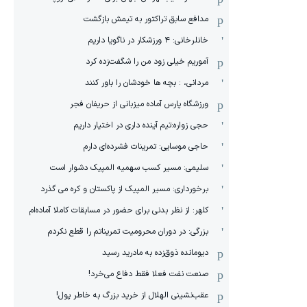
مدافع سابق تراکتور به تیمش بازگشت
خانلرخانی: ۴ ورزشکار در ناگویا داریم
آموریم خیلی زود من را شگفت‌زده کرد
مردانی، : بچه ها خودشان را باور کنند
ورزشگاه پارس آماده میزبانی از حریفان فجر
حجی زواره:تیم آینده داری در اختیار داریم
حاجی موسایی: تمرینات فشرده‌ای دارم
سلیمی: مسیر کسب سهمیه المپیک دشوار است
برخورداری: مسیر المپیک از پاکستان و کره می گذرد
کلهر: از نظر بدنی برای حضور در مسابقات کاملا آماده‌ام
بزرگی: در دوران محرومیت تمریناتم را قطع نکردم
دیومانده ذوق‌زده به مادرید رسید
صنعت نفت فعلا فقط دفاع می‌خرد!
عقب‌نشینی الهلال از خرید بزرگ به خاطر پول!