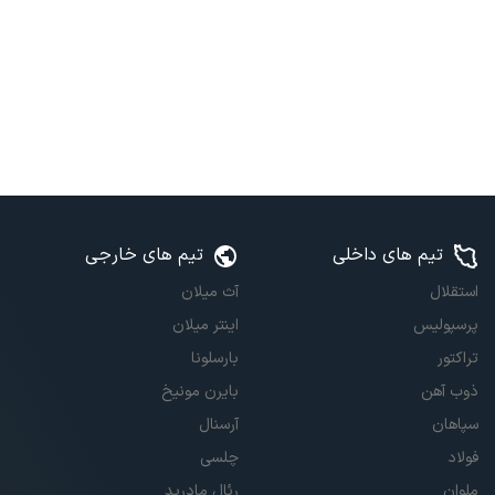
تیم های داخلی
تیم های خارجی
استقلال
آث میلان
پرسپولیس
اینتر میلان
تراکتور
بارسلونا
ذوب آهن
بایرن مونیخ
سپاهان
آرسنال
فولاد
چلسی
ملوان
رئال مادرید