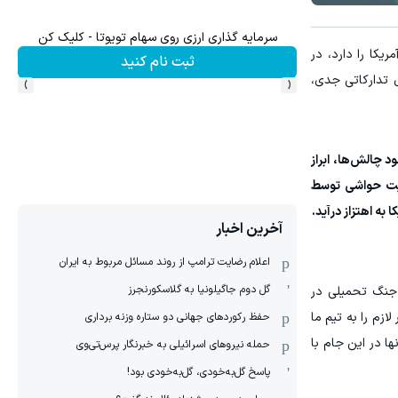
سرمایه گذاری ارزی روی سهام تویوتا - کلیک کن
19 و بازی تاریخی مقابل آمریکا را دارد، در
ثبت نام کنید
›
‹
 بازی‌های تدارکاتی جدی،
د چالش‌ها، ابراز
 پاشازاده با یادآوری حساسیت‌های سیاسی دیدار ایران و آمریکا در 1998 و مدیریت حواشی توسط
به اهتزاز درآید.
آخرین اخبار
اعلام رضایت ترامپ از روند مسائل مربوط به ایران
گل دوم جاگیلونیا به گلاسکورنجرز
 جنگ تحمیلی در
زم را به تیم ما
حفظ رکوردهای جهانی دو ستاره وزنه برداری
ها در این جام با
حمله نیروهای اسرائیلی به خبرنگار پرس‌تی‌وی
پاسخ گل‌به‌خودی، گل‌به‌خودی بود!