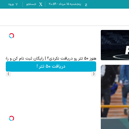
پنجشنبه ۱۵ مرداد
-
20:59
جستجو
ورود
هنوز 50 تتر رو دریافت نکردی؟ | رایگان ثبت نام کن و رایگان شروع کن!
۵۰ درصد کش بک در حساب معاملاتی ecn بروکر اینوسلو
دریافت 50 تتر !
›
‹