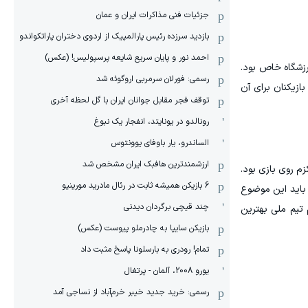
جزئیات فنی مذاکرات ایران و عمان
بازدید سرزده رئیس پارالمپیک از اردوی دختران پاراتکواندو
احمد نور و پایان سریع شایعه پرسپولیس! (عکس)
رزشگاه خاص بود.
رسمی: فورلان سرمربی اروگوئه شد
ازیکنان برای آن
توقف فجر مقابل جوانان ایران با گل لحظه آخری
رونالدو در یونایتد، انفجار یک نبوغ
الساندرو، یار باوفای یوونتوس
ارزشمندترین هافبک ایران مشخص شد
م روی بازی بود.
6 بازیکن همیشه ثابت در رئال مادرید مورینیو
ر جام‌جهانی 2026 رخ می‌دهد، ولی بازیکنان باید این موضوع
چند قیچی برگردان دیدنی
 تیم ملی بهترین
بازیکن سایپا به چادرملو پیوست (عکس)
تمام! رودری به بارسلونا پاسخ مثبت داد
یورو 2008، آلمان - پرتغال
رسمی: خرید جدید خیبر خرم‌آباد از نساجی آمد