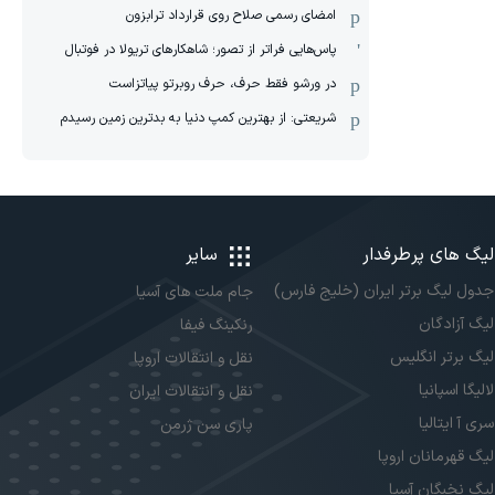
امضای رسمی صلاح روی قرارداد ترابزون
پاس‌هایی فراتر از تصور؛ شاهکارهای تریولا در فوتبال
در ورشو فقط حرف، حرف روبرتو پیاتزاست
شریعتی: از بهترین کمپ‌ دنیا به بدترین زمین‌ رسیدم
لیگ های پرطرفدار
سایر
جدول لیگ برتر ایران (خلیج فارس)
جام ملت های آسیا
لیگ آزادگان
رنکینگ فیفا
لیگ برتر انگلیس
نقل و انتقالات اروپا
لالیگا اسپانیا
نقل و انتقالات ایران
سری آ ایتالیا
پاری سن ژرمن
لیگ قهرمانان اروپا
لیگ نخبگان آسیا