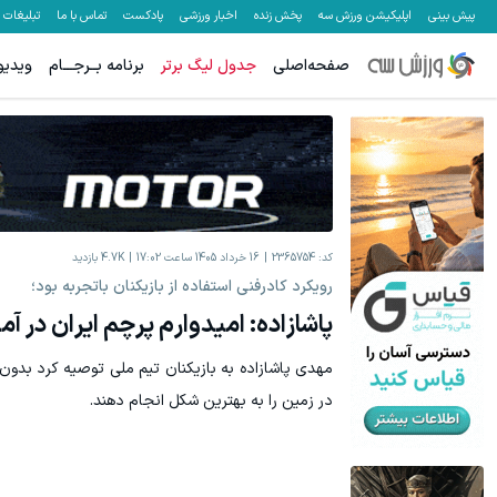
پیش بینی
اپلیکیشن ورزش سه
پخش زنده
اخبار ورزشی
پادکست
تماس با ما
تبلیغات
صفحه‌اصلی
جدول لیگ برتر
برنامه بــرجـــام
ویدیو
کد:
2365754
16 خرداد 1405 ساعت 17:02
4.7K
بازدید
رویکرد کادرفنی استفاده از بازیکنان باتجربه بود؛
پاشازاده: امیدوارم پرچم ایران در آمری
مهدی پاشازاده به بازیکنان تیم ملی توصیه کرد بدو
در زمین را به بهترین شکل انجام دهند.