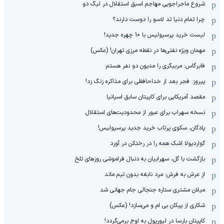
شروع ماجراجویی مهاجم اسبق استقلال در لیگ دو
چرا تمام دنیا تد لاسو را دوست دارند؟
لیست خرید پرسپولیس با 10 چهره جدید!
مهمان‌ ویژه نفتی‌ها در نقطه مرزی تهران! (عکس)
فابرگاس: مربیگری را مدیون دو نفر هستم
پیروز: فجر بعد از خداحافظی برای مذاکره زنگ زد!
مقصد آمریکایی برای کاپیتان سابق اسپانیا
نسخه سهراب برای عبور از محدودیت‌های استقلال
پادگان، سکوی پرتاب خرید جدید پرسپولیس!
گواردیولا اشک همه را در رختکن در آورد
بازگشت با گل، سهرابیان به دنبال فراموشی روزهای تلخ
از عرش به فرش: مرد نابغه‌ بدون تیم ماند
میلان مشتری ستاره جنجالی جام جهانی شد
شکاری از پیکان بی ام و می‌سازد! (عکس)
کاپیتان بارسا در لیورپول به اوج برمی‌گردد!