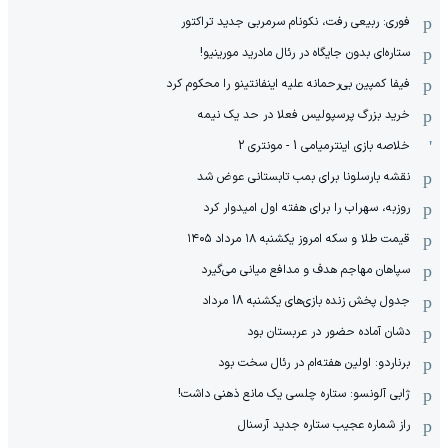
فوری: ربیعی رفت، نکونام سرمربی جدید تراکتور
ستاره‌ای بدون جایگاه در رئال مادرید مورینیو!
فیفا کمپین بی‌رحمانه علیه اینفانتینو را محکوم کرد
خرید بزرگ پرسپولیس فعلا در حد یک نیمه
خلاصه بازی اینترمیامی 1 - مونتری 2
نقشه بارسلونا برای بمب تابستانی عوض شد
روزبه، سهراب را برای هفته اول امیدوار کرد
قیمت طلا و سکه امروز یکشنبه ۱۸ مرداد ۱۴۰۵
سپاهان مهاجم هدف و مدافع میانی می‌گیرد
جدول پخش زنده بازی‌های یکشنبه 18 مرداد
دشان آماده حضور در عربستان بود
برناردو: اولین هفته‌ام در رئال سخت بود
ژابی آلونسو: ستاره چلسی یک مانع ذهنی داشت!
راز شماره عجیب ستاره جدید آرسنال