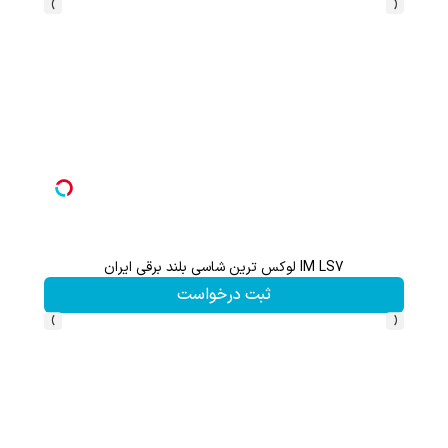
›
‹
70% تخفیف ویژه جین وست + خرید در4 قسطه
مشاهده و خرید
›
‹