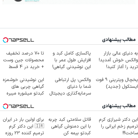
مطالب پیشنهادی
به دنیای عالی بازار
پاکسازی کامل کبد و
تا 70 درصد تخفیف
والکس خوش آمدید!
افزایش طول عمر با
محصولات جین وست
ترید را آغاز کنید!
این نوشیدنی گیاهی!
+ خرید در 4 قسط
کلیک جهت خرید
یخچال ویترینی 9 فوت
والکس: پل ارتباطی
این نوشیدنی خوشمزه
ایستکول (جدید)
شما با دنیای
گیاهی چربی های
سرمایه‌گذاری دیجیتال
کبدتو میشوره میبره
مطالب پیشنهادی
این دکتر شیرازی کرم
قاتل سلامتی کبد چربه
برای اولین بار در ایران
ترمیم زخم ایرانی را
با این دمنوش گیاهی
🇮🇷 این دکتر کرم
ساخت!!!
کبدتو بیمه کن
ترمیم کننده 23 روزه