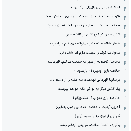
اسلامشهر میزبان بازیهای لیگ برتر؟
فنرباغچه از جذب مهاجم جنجالی سری آ مطمئن است
فلیک: وقت خداحافظی، آرائوخو را خوشحال دیدم!
شش جوان کم نام‌و‌نشان در نقشه سهراب
خوش شانسم که هنوز می‌توانم بازی کنم و راه بروم!
پیروز: بیرانوند را دوست دارم اما اشتباه کرد
تاجرنیا: قاطعانه از سهراب حمایت می‌کنم، قهرمانیم
خلاصه بازی اودینزه 1 - بارسلونا 0
بارسلونا قهرمانی تورنمنت سه‌جانبه را از دست داد
یک کشور دیگر به توافق مکه خواهد پیوست
خالاصه بازی ناپولی 1 - سلتاویگو 1
آخرین آپدیت از مقصد احتمالی رامین رضاییان!
گل اول اودینزه به بارسلونا (بایو)
والورده: انتظار نداشتم مورینیو اینطور باشد