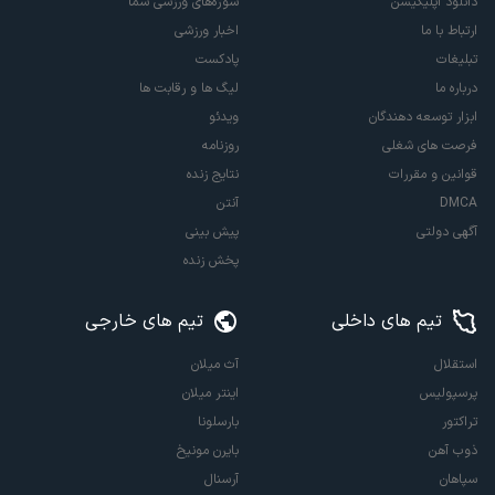
دانلود اپلیکیشن
سوژه‌های ورزشی شما
ارتباط با ما
اخبار ورزشی
تبلیغات
پادکست
درباره ما
لیگ ها و رقابت ها
ابزار توسعه دهندگان
ویدئو
فرصت های شغلی
روزنامه
قوانین و مقررات
نتایج زنده
DMCA
آنتن
آگهی دولتی
پیش بینی
پخش زنده
تیم های داخلی
تیم های خارجی
استقلال
آث میلان
پرسپولیس
اینتر میلان
تراکتور
بارسلونا
ذوب آهن
بایرن مونیخ
سپاهان
آرسنال