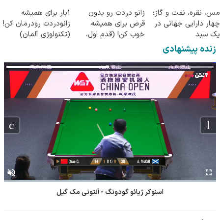
ساخت!
مس، نقره، نفت و گاز؛
زانو دردت رو بدون
1بار برای همیشه
چهار دارایی جهانی در
قرص برای همیشه
زانودردت رودرمان کن!
یک سبد
خوب کن! (قدم اول،
(تکنولوژی آلمان)
پرسش‌نامه)
◂پرسشنامه▸
زنده پیشنهادی
اسنوکر ژیائو گودونگ - آنتونی مک گیل