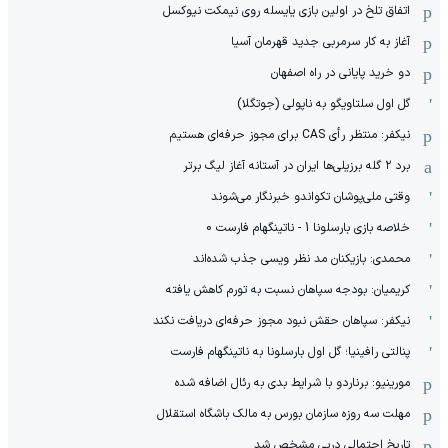
اتفاق تلخ در اولین بازی یایسله روی نیمکت نیوکسل
آغاز به کار سرمربی جدید قهرمان آسیا
دو خرید پایانی در راه اصفهان
گل اول سلتاویگو به ناپولی (جوتگلا)
نیکفر: منتظر رأی CAS برای مجوز حرفه‌ای هستیم
برد ۲ گله برزیلی‌ها ایران در آستانه آغاز لیگ برتر
وقتی ملی‌پوشان تکواندو خبرنگار می‌شوند
خلاصه بازی بارسلونا 1 - ناتینگهام فارست 0
محمدی: بازیکنان مد نظر ویسی جذب شده‌اند
کریمیان: بودجه سپاهان نسبت به تورم کاهش یافته
نیکفر: سپاهان حقش نبود مجوز حرفه‌ای دریافت نکند
پنالتی رافینیا؛ گل اول بارسلونا به ناتینگهام فارست
مورینیو: برناردو با شرایط بدی به رئال اضافه شده
مهلت سه روزه سازمان بورس به مالک باشگاه استقلال
تاریخ احتمالی دربی مشخص شد