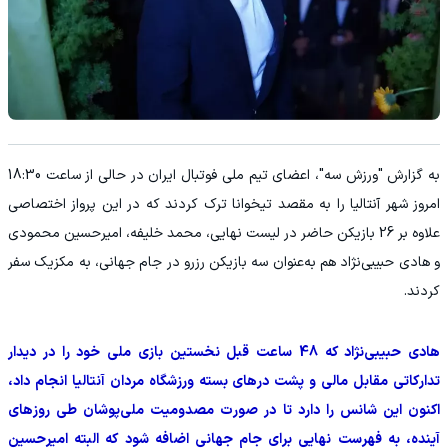
به گزارش "ورزش سه"، اعضای تیم ملی فوتبال ایران در حالی از ساعت 18:30
امروز شهر آنتالیا را به مقصد تیخوانا ترک کردند که در این پرواز اختصاصی
علاوه بر 26 بازیکن حاضر در لیست نهایی، محمد خلیفه، امیرحسین محمودی
و هادی حبیبی‌نژاد هم به‌عنوان سه بازیکن رزرو در جام جهانی، به مکزیک سفر
کردند.
هادی حبیبی‌نژاد که 48 ساعت قبل نخستین بازی ملی خود را در دیدار
تدارکاتی مقابل مالی و پشت درهای بسته ورزشگاه مردان آنتالیا انجام داد،
اکنون این شانس را دارد تا در صورت مصدومیت ملی‌پوشان طی روزهای
آینده، به فهرست نهایی برای جام جهانی اضافه شود که البته امیرحسین