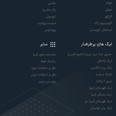
فولاد
چلسی
ملوان
رئال مادرید
گل‌گهر
لیورپول
آلومینیوم اراک
منچستریونایتد
استقلال خوزستان
یوونتوس
لیگ های پرطرفدار
سایر
جدول لیگ برتر ایران (خلیج فارس)
جام ملت های آسیا
لیگ آزادگان
رنکینگ فیفا
لیگ برتر انگلیس
نقل و انتقالات اروپا
لالیگا اسپانیا
نقل و انتقالات ایران
سری آ ایتالیا
پاری سن ژرمن
لیگ قهرمانان اروپا
لیگ نخبگان آسیا
لیگ قهرمانان آسیا دو
لیگ برتر فوتسال