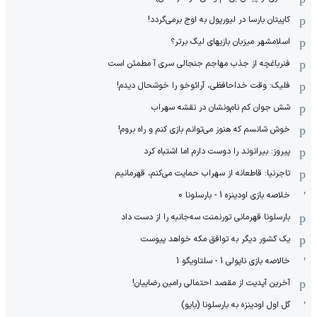
کاپیتان بارسا در لیورپول به اوج برمی‌گردد!
اسلامشهر میزبان بازیهای لیگ برتر؟
فنرباغچه از جذب مهاجم جنجالی سری آ مطمئن است
فلیک: وقت خداحافظی، آرائوخو را خوشحال دیدم!
شش جوان کم نام‌و‌نشان در نقشه سهراب
خوش شانسم که هنوز می‌توانم بازی کنم و راه بروم!
پیروز: بیرانوند را دوست دارم اما اشتباه کرد
تاجرنیا: قاطعانه از سهراب حمایت می‌کنم، قهرمانیم
خلاصه بازی اودینزه 1 - بارسلونا 0
بارسلونا قهرمانی تورنمنت سه‌جانبه را از دست داد
یک کشور دیگر به توافق مکه خواهد پیوست
خالاصه بازی ناپولی 1 - سلتاویگو 1
آخرین آپدیت از مقصد احتمالی رامین رضاییان!
گل اول اودینزه به بارسلونا (بایو)