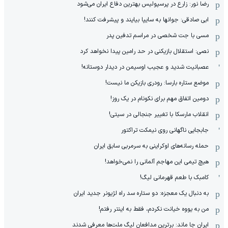
رضا نور: زارع در پرسپولیس بهترین دفاع ایران می‌شود
ابی صادقی: جوانها به سایپا بیایند و پیشرفت کنند!
مسی با جت شخصی در مراسم تدفین پدر
نصی: استقلال بازیکنی در حد رامین پیدا نخواهد کرد
عصبانیت شدید و عجیب اوسیمن در دیدار دوستانه!
موضع ستاره بارسا: رودری بازیکن ما نیست!
دومین اتفاق مهم برای نکونام در یک روز!
انقلاب مارسکا با تغییر جنجالی در سیتی!
جابجایی ناگهانی روی نیمکت تراکتور
حمله رسانه‌های اوکراینی به سرمربی سابق ایران
هیچ‌ تیمی این مهاجم آلمانی را نمی‌خواهد!
کامبک با طعم قهرمانی لیگ!
به دنبال یک معجزه: دو ستاره سد راه لژیونر جدید ایران
من به یووه خیانت نکردم، فقط به اینتر رفتم!
ایران جا ماند: برترین مدافعان لیگ ملت‌ها معرفی شدند