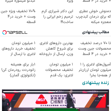
+ خرید در 4 قسط
ویژه
کبدتو میشوره میبره
دمنوش خوش عطری
این دکتر شیرازی کرم
70% تخفیف ویژه جین
که برای درمان کبدچرب
ترمیم زخم ایرانی را
وست + خرید در4
معجزه میکنه
ساخت!!!
قسطه
مطالب پیشنهادی
تا 70 درصد تخفیف
بهترین داروهای لاغری
1 میلیون تومان
محصولات جین وست
برای شروع کاهش
تخفیف خرید داروهای
+ خرید در 4 قسط
وزن، ارسال از داروخانه
لاغری با ارسال از
های نزدیکت!
داروخانه و پک یخ!
آمپول‌های لاغری را ۱
۱ میلیون تومان
1بار برای همیشه
میلیون تومان ارزان‌تر
تخفیف محصولات
زانودردت رودرمان کن!
از همه‌جا بخر!
لاغری؛ یک قدم
(تکنولوژی آلمان)
نزدیک‌تر به شروع
◂پرسشنامه▸
زنده پیشنهادی
کاهش وزن