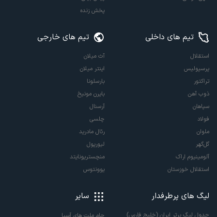
پخش زنده
تیم های داخلی
تیم های خارجی
استقلال
آث میلان
پرسپولیس
اینتر میلان
تراکتور
بارسلونا
ذوب آهن
بایرن مونیخ
سپاهان
آرسنال
فولاد
چلسی
ملوان
رئال مادرید
گل‌گهر
لیورپول
آلومینیوم اراک
منچستریونایتد
استقلال خوزستان
یوونتوس
لیگ های پرطرفدار
سایر
جدول لیگ برتر ایران (خلیج فارس)
جام ملت های آسیا