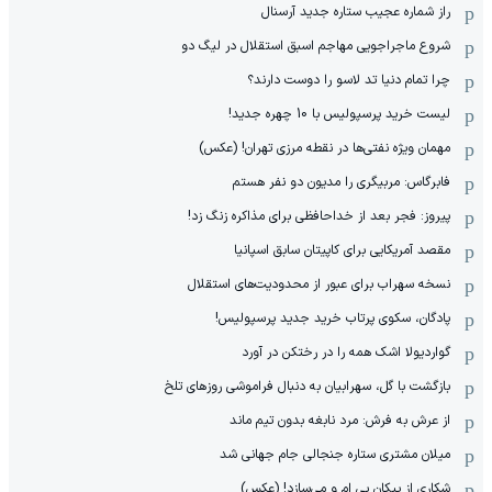
راز شماره عجیب ستاره جدید آرسنال
شروع ماجراجویی مهاجم اسبق استقلال در لیگ دو
چرا تمام دنیا تد لاسو را دوست دارند؟
لیست خرید پرسپولیس با 10 چهره جدید!
مهمان‌ ویژه نفتی‌ها در نقطه مرزی تهران! (عکس)
فابرگاس: مربیگری را مدیون دو نفر هستم
پیروز: فجر بعد از خداحافظی برای مذاکره زنگ زد!
مقصد آمریکایی برای کاپیتان سابق اسپانیا
نسخه سهراب برای عبور از محدودیت‌های استقلال
پادگان، سکوی پرتاب خرید جدید پرسپولیس!
گواردیولا اشک همه را در رختکن در آورد
بازگشت با گل، سهرابیان به دنبال فراموشی روزهای تلخ
از عرش به فرش: مرد نابغه‌ بدون تیم ماند
میلان مشتری ستاره جنجالی جام جهانی شد
شکاری از پیکان بی ام و می‌سازد! (عکس)