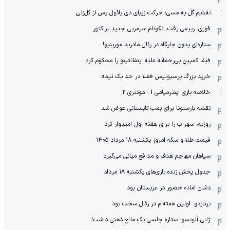
تقدیم گل به مسی؛ حرکت زیبای دی پائول پس از گل‌زنی
فوری: ربیعی رفت، نکونام سرمربی جدید تراکتور
ستاره‌ای بدون جایگاه در رئال مادرید مورینیو!
فیفا کمپین بی‌رحمانه علیه اینفانتینو را محکوم کرد
خرید بزرگ پرسپولیس فعلا در حد یک نیمه
خلاصه بازی اینترمیامی 1 - مونتری 2
نقشه بارسلونا برای بمب تابستانی عوض شد
روزبه، سهراب را برای هفته اول امیدوار کرد
قیمت طلا و سکه امروز یکشنبه ۱۸ مرداد ۱۴۰۵
سپاهان مهاجم هدف و مدافع میانی می‌گیرد
جدول پخش زنده بازی‌های یکشنبه 18 مرداد
دشان آماده حضور در عربستان بود
برناردو: اولین هفته‌ام در رئال سخت بود
ژابی آلونسو: ستاره چلسی یک مانع ذهنی داشت!