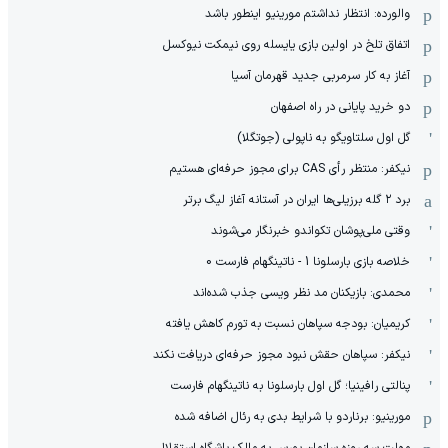
والورده: انتظار نداشتم مورینیو اینطور باشد
اتفاق تلخ در اولین بازی یایسله روی نیمکت نیوکسل
آغاز به کار سرمربی جدید قهرمان آسیا
دو خرید پایانی در راه اصفهان
گل اول سلتاویگو به ناپولی (جوتگلا)
نیکفر: منتظر رأی CAS برای مجوز حرفه‌ای هستیم
برد ۲ گله برزیلی‌ها ایران در آستانه آغاز لیگ برتر
وقتی ملی‌پوشان تکواندو خبرنگار می‌شوند
خلاصه بازی بارسلونا 1 - ناتینگهام فارست 0
محمدی: بازیکنان مد نظر ویسی جذب شده‌اند
کریمیان: بودجه سپاهان نسبت به تورم کاهش یافته
نیکفر: سپاهان حقش نبود مجوز حرفه‌ای دریافت نکند
پنالتی رافینیا؛ گل اول بارسلونا به ناتینگهام فارست
مورینیو: برناردو با شرایط بدی به رئال اضافه شده
مهلت سه روزه سازمان بورس به مالک باشگاه استقلال