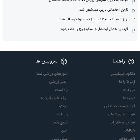
تاریخ احتمالی دربی مشخص شد
برنز المپیک مبینا نعمت‌زاده امروز دوساله شد!
قربانی: همان اوسمار و اسکوچیچ را هم بردیم
راهنما
سرویس ها
دانلود اپلیکیشن
سوژه‌های ورزشی شما
ارتباط با ما
اخبار ورزشی
تبلیغات
پادکست
درباره ما
لیگ ها و رقابت ها
ابزار توسعه دهندگان
ویدئو
فرصت های شغلی
روزنامه
قوانین و مقررات
نتایج زنده
DMCA
آنتن
آگهی دولتی
پیش بینی