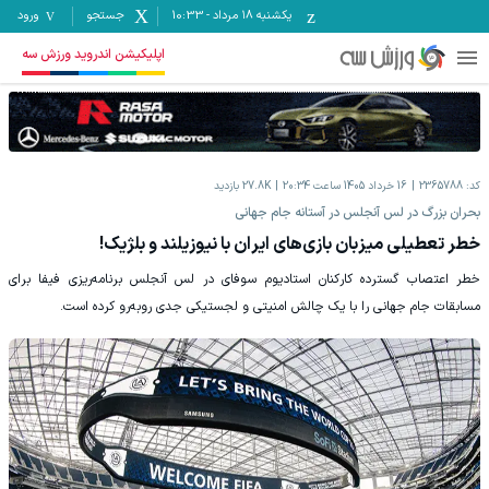
یکشنبه ۱۸ مرداد
-
10:33
جستجو
ورود
اپلیکیشن اندروید ورزش سه
کد:
2365788
16 خرداد 1405 ساعت 20:34
27.8K
بازدید
‫بحران بزرگ در لس آنجلس در آستانه جام جهانی
‫خطر تعطیلی میزبان بازی‌های ایران با نیوزیلند و بلژیک!
‫خطر اعتصاب گسترده کارکنان استادیوم سوفای در لس آنجلس برنامه‌ریزی فیفا برای
مسابقات جام جهانی را با یک چالش امنیتی و لجستیکی جدی روبه‌رو کرده است.