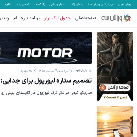
پیش بینی
اپلیکیشن ورزش سه
پخش زنده
اخبار ورزشی
پادکست
تماس با ما
تبلیغات
صفحه‌اصلی
جدول لیگ برتر
برنامه بــرجـــام
ویدیو
مام اسپری سورملینا رو امروز با ۲۵٪ تخفیف بخر🔥
سفارش سورملین
دریافت تخفیف
کد:
2365909
17 خرداد 1405 ساعت 12:18
28.1K
بازدید
تصمیم ستاره لیورپول برای جدایی: با
فدریکو کیه‌زا در فکر ترک لیورپول در تابستان پیش رو