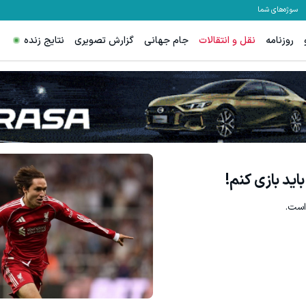
سوژه‌های شما
نتایج زنده
گزارش تصویری
جام جهانی
نقل و انتقالات
روزنامه
 سفارش سورملینا با تخفیف ویژه🔥
سفارش سورملینا با تخفیف ویژه😍 رفع بوی عرق 
دریافت تخفیف
دریافت تخفیف
تصمیم ستاره 
فدریک