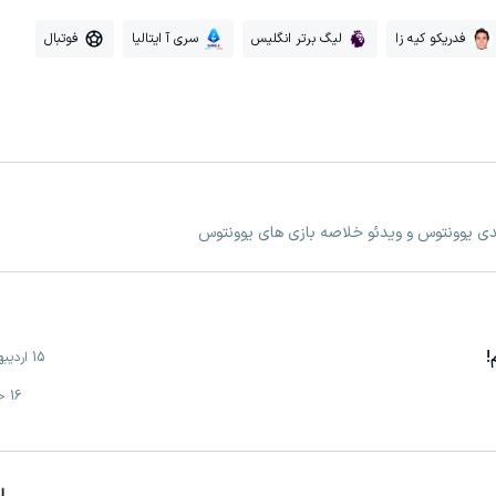
فدریکو کیه زا
لیگ برتر انگلیس
سری آ ایتالیا
فوتبال
عدی یوونتوس و ویدئو خلاصه بازی های یوونتوس
!
15 اردیبهشت
16 خرداد