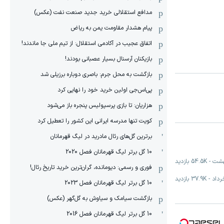
مدافع استقلالی خرید جدید صنعت نفت (عکس)
پیام هشدار مقاومت یمن به ریاض
اتفاق عجیب در آکادمی استقلال: از تیم ملی جا ماندند!
بازیکنان آرسنال بسیار عصبانی بودند!
بازگشت به محل جرم: باصری دوباره برزیلی شد
پی‌اس‌جی اولین خرید خود را نهایی کرد
هزاریان: تا بازی پرسپولیس پنجره باز می‌شود
کویت تنها مدرسه ایرانی این کشور را تعطیل کرد
برترین گل‌های رئال مادرید در لیگ قهرمانان
10 گل برتر لیگ قهرمانان فصل 2020
-
54.5K
بازدید
فوری و رسمی: دیومانده، گران‌ترین خرید تاریخ رئال!
-
37.9K
بازدید
10 گل برتر لیگ قهرمانان فصل 2023
بازگشت سیامک و سیاوش به گل‌گهر (عکس)
10 گل برتر لیگ قهرمانان فصل 2016