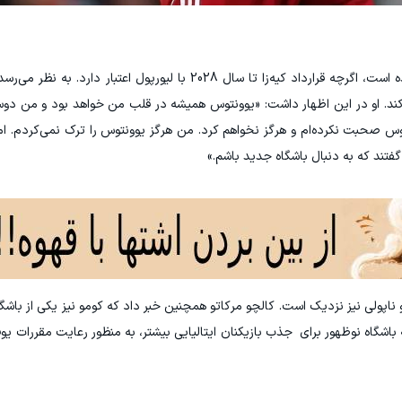
در حال حاضر، شایعات مربوط به انتقال او بیشتر شده است، اگرچه قرارداد کیه‌زا تا سال 2028 با لیورپو
ر کند. او در این اظهار داشت: «یوونتوس همیشه در قلب من خواهد بود و من دو
توس صحبت نکرده‌ام و هرگز نخواهم کرد. من هرگز یوونتوس را ترک نمی‌کردم. ام
گفتند که به دنبال باشگاه جدید باشم.»
ن و ناپولی نیز نزدیک است. کالچو مرکاتو همچنین خبر داد که کومو نیز یکی از با
گاه نوظهور برای جذب بازیکنان ایتالیایی بیشتر، به منظور رعایت مقررات یوفا، ن