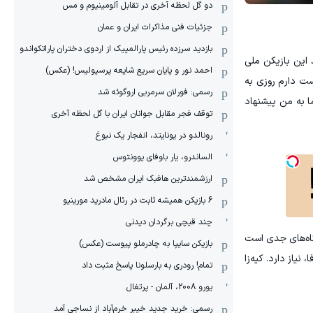
دو گل لحظه آخری در تقابل آلومینیوم و مس
جزئیات فنی مذاکرات ایران و عمان
بازدید سرزده رئیس پارالمپیک از اردوی دختران پاراتکواندو
ل اعتبار دارد. به نظر می‌رسد این بازیکن ملی
احمد نور و پایان سریع شایعه پرسپولیس! (عکس)
ست دارم روزی به
رسمی: فورلان سرمربی اروگوئه شد
ا به من پیشنهاد
توقف فجر مقابل جوانان ایران با گل لحظه آخری
رونالدو در یونایتد، انفجار یک نبوغ
الساندرو، یار باوفای یوونتوس
ارزشمندترین هافبک ایران مشخص شد
6 بازیکن همیشه ثابت در رئال مادرید مورینیو
چند قیچی برگردان دیدنی
شگاه‌های جدی است
بازیکن سایپا به چادرملو پیوست (عکس)
یاز دارد. کیه‌زا
تمام! رودری به بارسلونا پاسخ مثبت داد
یورو 2008، آلمان - پرتغال
رسمی: خرید جدید خیبر خرم‌آباد از نساجی آمد