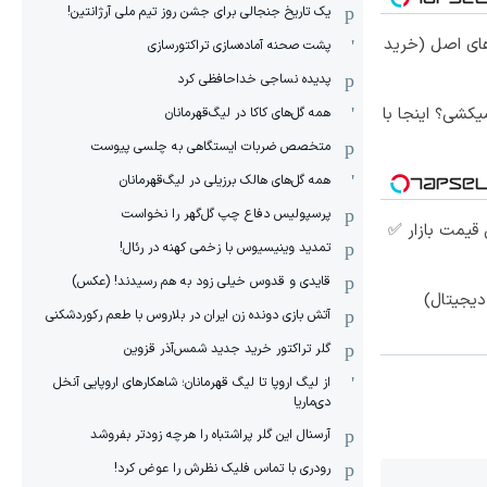
یک تاریخ جنجالی برای جشن روز تیم ملی آرژانتین!
های اصل (خرید
پشت صحنه آماده‌سازی تراکتورسازی
پدیده نساجی خداحافظی کرد
کشی؟ اینجا با
همه گل‌های کاکا در لیگ‌قهرمانان
متخصص ضربات ایستگاهی به چلسی پیوست
همه گل‌های هالک برزیلی در لیگ‌قهرمانان
پرسپولیس دفاع چپ گل‌گهر را نخواست
قیمت بازار ✅
تمدید وینیسیوس با زخمی کهنه در رئال!
قایدی و قدوس خیلی زود به هم رسیدند! (عکس)
یجیتال)
آتش بازی دونده زن ایران در بلاروس با طعم رکوردشکنی
گلر تراکتور خرید جدید شمس‌آذر قزوین
از لیگ اروپا تا لیگ قهرمانان؛ شاهکارهای اروپایی آنخل
دی‌ماریا
آرسنال این گلر پراشتباه را هرچه زودتر بفروشد
رودری با تماس فلیک نظرش را عوض کرد!