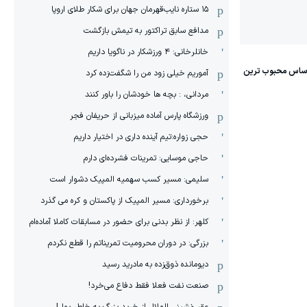
١۵ ستاره نایب‌قهرمان جهان برای شکار طلای اروپا
مدافع سابق تراکتور به تیمش بازگشت
خانلرخانی: ۴ ورزشکار در ناگویا داریم
آموریم خیلی زود من را شگفت‌زده کرد
مردانی، : بچه ها خودشان را باور کنند
ورزشگاه پارس آماده میزبانی از حریفان فجر
حجی زواره:تیم آینده داری در اختیار داریم
حاجی موسایی: تمرینات فشرده‌ای دارم
سلیمی: مسیر کسب سهمیه المپیک دشوار است
برخورداری: مسیر المپیک از پاکستان و کره می گذرد
کلهر: از نظر بدنی برای حضور در مسابقات کاملا آماده‌ام
بزرگی: در دوران محرومیت تمریناتم را قطع نکردم
دیومانده ذوق‌زده به مادرید رسید
صنعت نفت فعلا فقط دفاع می‌خرد!