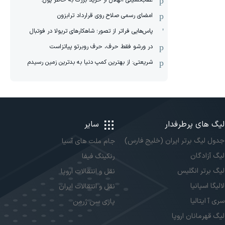
عقب‌نشینی الهلال از خرید بزرگ به خاطر پول!
امضای رسمی صلاح روی قرارداد ترابزون
پاس‌هایی فراتر از تصور؛ شاهکارهای تریولا در فوتبال
در ورشو فقط حرف، حرف روبرتو پیاتزاست
شریعتی: از بهترین کمپ‌ دنیا به بدترین زمین‌ رسیدم
لیگ های پرطرفدار
سایر
جدول لیگ برتر ایران (خلیج فارس)
جام ملت های آسیا
لیگ آزادگان
رنکینگ فیفا
لیگ برتر انگلیس
نقل و انتقالات اروپا
لالیگا اسپانیا
نقل و انتقالات ایران
سری آ ایتالیا
پاری سن ژرمن
لیگ قهرمانان اروپا