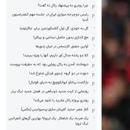
چرا رودری به پیشنهاد رئال نه گفت؟
رئیس دوچرخه سواری ایران در جلسه مهم کنفدراسیون
آسیا
گل به خودی؛ گل اول گلاسکورنجرز برابر جاگیلونیا
مچ اندازی بدون حاصل نساجی و پیکان!
اولین حضور کارتساس در میان زنبورها
کلا دو‌ رشته مدال آور داریم، آنها را ویژه ببینید!
دیومانده: آمدن به رئال رویایی بود که به حقیقت پیوست
دعوت در دو گروه: اردوی فرنگی شلوغ شد!
بازگشت برانکو ایوانکوویچ به دنیای فوتبال!
رونمایی از کیت جدید ذوب‌آهن در فصل جدید لیگ برتر
رودری پروژه رئال مادرید را نابود می‌کند!
آغاز عصر جدید کاپیتان سابق پرسپولیس (عکس)
یک ضربه، یک شاهکار، یک تریولا! بهترین گل‌های کنفرانس
لیگ اروپا