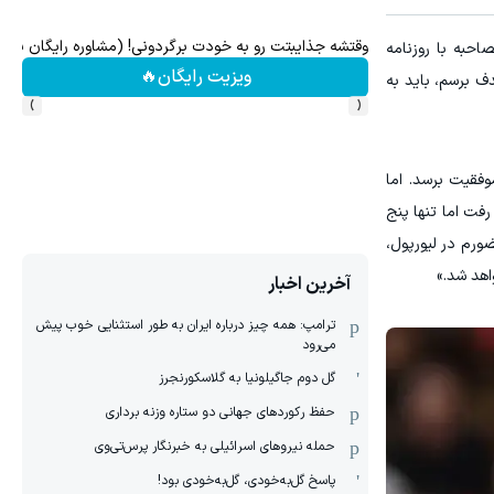
خونریزی!😍😍
وقتشه جذایبتت رو به خودت برگردونی! (مشاوره رایگان بگیر)
احبه با روزنامه
ویزیت رایگان🔥
دف برسم، باید به
›
‹
فقیت برسد. اما
تلف به میدان رفت اما تنها پنج
ضورم در لیورپول،
اهد شد.»
آخرین اخبار
ترامپ: همه چیز درباره ایران به طور استثنایی خوب پیش
می‌رود
گل دوم جاگیلونیا به گلاسکورنجرز
حفظ رکوردهای جهانی دو ستاره وزنه برداری
حمله نیروهای اسرائیلی به خبرنگار پرس‌تی‌وی
پاسخ گل‌به‌خودی، گل‌به‌خودی بود!