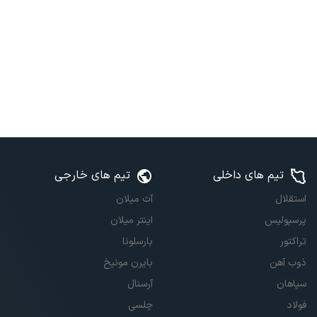
تیم های داخلی
تیم های خارجی
استقلال
آث میلان
پرسپولیس
اینتر میلان
تراکتور
بارسلونا
ذوب آهن
بایرن مونیخ
سپاهان
آرسنال
فولاد
چلسی