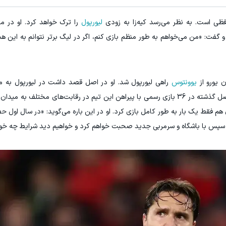
خاب اصل (ساعت و گجت دیجیتال)
کاشت موی طبیعی بدون درد و 
فظی است. به نظر می‌رسد کیه‌زا به زودی
لیورپول
را ترک خواهد کرد. او در مص
مشاهده
ویزیت رایگان
 و گفت: «من می‌خواهم به طور منظم بازی کنم، اگر در لیگ برتر نتوانم به این ه
یوونتوس
راهی لیورپول شد. او در اصل قصد داشت در لیورپول به مو
پیشرفت چشمگیری نداشت. این ستاره ایتالیایی در فصل گذشته در 36 بازی رسمی با پیراهن این تیم در رقابت‌های مخ
هم فقط یک بار به طور کامل بازی کرد. او در این باره می‌گوید: «در سال اول ح
روم، سپس با باشگاه و سرمربی جدید صحبت خواهم کرد و خواهیم دید شرایط چه خو