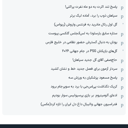
پاسخ تند اکرت به دو ماه نفرت پراکنی!
سپاهان ذوب را برد، آماده لیگ برتر
گل اول رئال مادرید به فرنتس واروش (ریواس)
ستاره سابق بارسلونا به لس‌آنجلس گلکسی پیوست
یونان به دنبال گسترش حضور نظامی در خلیج فارس
گل‌های بازیکنان PSG در جام جهانی 2026
حاج‌صفی آقای گل جدید سپاهان!
سردار آزمون برای فصل جدید خط و نشان کشید
پاسخ مسعود پزشکیان به ورزش سه
کریک نگذاشت پی‌اس‌جی با برد به سوپرجام برود
ادعای آلومینیوم: بر بازی پرسپولیس سوار بودیم
فدراسیون جهانی والیبال داغ دل ایران را تازه کرد(عکس)