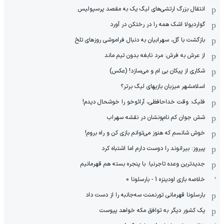
انتقال بزرگ ارتشی‌های لیگ یک به مقصد پرسپولیس
گواردیولا اشک همه را در رختکن در آورد
بازگشت با گل، سهرابیان به دنبال فراموشی روزهای تلخ
از عرش به فرش: مرد نابغه‌ بدون تیم ماند
شکاری از پیکان بی ام و می‌سازد! (عکس)
اسلامشهر میزبان بازیهای لیگ برتر؟
فلیک: وقت خداحافظی، آرائوخو را خوشحال دیدم!
شش جوان کم نام‌و‌نشان در نقشه سهراب
خوش شانسم که هنوز می‌توانم بازی کن و راه بروم!
پیروز: بیرانوند را دوست دارم اما اشتباه کرد
جدیدترین وعده تاجرنیا: با پنجره بسته هم قهرمانیم
خلاصه بازی اودینزه 1 - بارسلونا 0
بارسلونا قهرمانی تورنمنت سه‌جانبه را از دست داد
یک کشور دیگر به توافق مکه خواهد پیوست