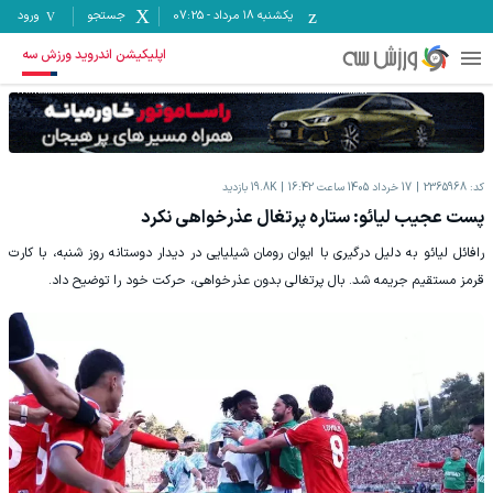
یکشنبه ۱۸ مرداد
-
07:25
جستجو
ورود
اپلیکیشن اندروید ورزش سه
کد:
2365968
17 خرداد 1405 ساعت 16:42
19.8K
بازدید
پست عجیب لیائو: ستاره پرتغال عذرخواهی نکرد
رافائل لیائو به دلیل درگیری با ایوان رومان شیلیایی در دیدار دوستانه روز شنبه، با کارت
قرمز مستقیم جریمه شد. بال پرتغالی بدون عذرخواهی، حرکت خود را توضیح داد.