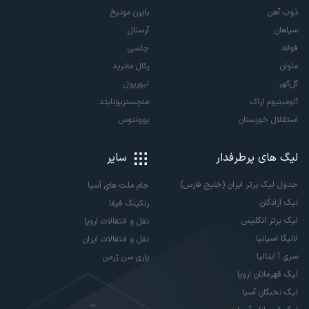
ذوب آهن
بایرن مونیخ
سپاهان
آرسنال
فولاد
چلسی
ملوان
رئال مادرید
گل‌گهر
لیورپول
آلومینیوم اراک
منچستریونایتد
استقلال خوزستان
یوونتوس
لیگ های پرطرفدار
سایر
جدول لیگ برتر ایران (خلیج فارس)
جام ملت های آسیا
لیگ آزادگان
رنکینگ فیفا
لیگ برتر انگلیس
نقل و انتقالات اروپا
لالیگا اسپانیا
نقل و انتقالات ایران
سری آ ایتالیا
پاری سن ژرمن
لیگ قهرمانان اروپا
لیگ نخبگان آسیا