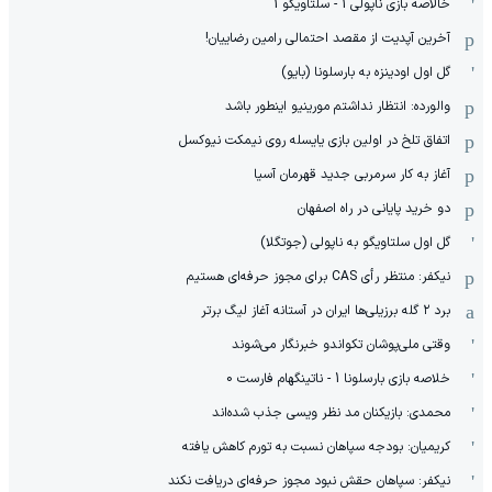
خالاصه بازی ناپولی 1 - سلتاویگو 1
آخرین آپدیت از مقصد احتمالی رامین رضاییان!
گل اول اودینزه به بارسلونا (بایو)
والورده: انتظار نداشتم مورینیو اینطور باشد
اتفاق تلخ در اولین بازی یایسله روی نیمکت نیوکسل
آغاز به کار سرمربی جدید قهرمان آسیا
دو خرید پایانی در راه اصفهان
گل اول سلتاویگو به ناپولی (جوتگلا)
نیکفر: منتظر رأی CAS برای مجوز حرفه‌ای هستیم
برد ۲ گله برزیلی‌ها ایران در آستانه آغاز لیگ برتر
وقتی ملی‌پوشان تکواندو خبرنگار می‌شوند
خلاصه بازی بارسلونا 1 - ناتینگهام فارست 0
محمدی: بازیکنان مد نظر ویسی جذب شده‌اند
کریمیان: بودجه سپاهان نسبت به تورم کاهش یافته
نیکفر: سپاهان حقش نبود مجوز حرفه‌ای دریافت نکند