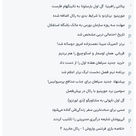
پنالتی رافینیا؛ گل اول بارسلونا به ناتینگهام فارست
مورینیو: برناردو با شرایط بدی به رئال اضافه شده
مهلت سه روزه سازمان بورس به مالک باشگاه استقلال
تاریخ احتمالی دربی مشخص شد
برنز المپیک مبینا نعمت‌زاده امروز دوساله شد!
قربانی: همان اوسمار و اسکوچیچ را هم بردیم
خرید جدید سپاهان هفته اول را از دست داد
برنامه نیم فصل نخست لیگ برتر اعلام شد
پیشنهاد جدید سپاهان برای جذب مدافع پرسپولیس!
سومین برد مورینیو با رئال در پیش‌فصل
گل اول ناپولی به سلتاویگو (دی لورنزو)
مسی برای سخت‌ترین سفر زندگی‌اش آماده می‌شود
آبی‌پوشان شایعه درگیری مدیریتی را تکذیب کردند
خلاصه بازی فرنتس واروش 1 - رئال مادرید 2