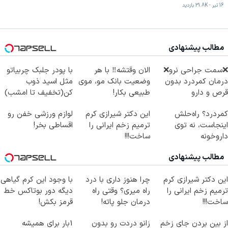
16 تیر
-
31.8K
بازدید
مطالب پیشنهادی
❌سمت جراحی نرو❌
الان وقتشه‼️ با هر
با پودر جلبک چربیاتو
درمان کمردرد بدون
وضعیت بانک مو، موی
مثل اسید ذوب
قرص و دارو
طبیعی بکار!
کن(تخفیف تا امشب)
کمردرد؟ راه‌حلش
این دکتر شیرازی کرم
لوازم ورزشی خفن رو
اینجاست، نه توی
ترمیم زخم ایرانی را
اقساطی بخر!
داروخونه
ساخت!!!
مطالب پیشنهادی
این دکتر شیرازی کرم
چرا هنوز داری با درد
با وجود این کرم گیاهی
ترمیم زخم ایرانی را
راه میری؟ وقتی راه
دیگه دور بوتاکس خط
ساخت!!!
درمان جلو پاته!
قرمز بکش!
از بین بردن جای زخم
زانو دردت رو بدون
1بار برای همیشه