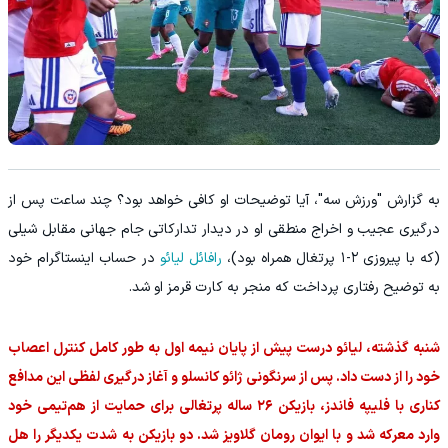
به گزارش "ورزش سه"، آیا توضیحات او کافی خواهد بود؟ چند ساعت پس از
درگیری عجیب و اخراج منطقی او در دیدار تدارکاتی جام جهانی مقابل شیلی
(که با پیروزی ۲-۱ پرتغال همراه بود)،
رافائل لیائو
در حساب اینستاگرام خود
به توضیح رفتاری پرداخت که منجر به کارت قرمز او شد.
شنبه گذشته، لیائو درست پیش از پایان نیمه اول به طور کامل کنترل اعصاب
خود را از دست داد. پس از سرنگونی ژائو کانسلو و آغاز درگیری لفظی این مدافع
کناری با فلیپه فاندز، بازیکن ۲۶ ساله پرتغالی برای حمایت از هم‌تیمی خود
وارد معرکه شد و با ایوان رومان گلاویز شد. دو بازیکن به شدت یکدیگر را هل