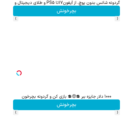
گردونه شانس بدون پوچ، از آیفون17تا PS5 و طلای دیجیتال و دلار🔥
بچرخونش
›
‹
1000 دلار جایزه ببر 💲🤑💲 بازی کن و گردونه بچرخون
بچرخونش
›
‹