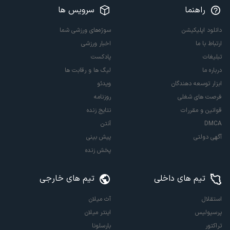
راهنما
سرویس ها
دانلود اپلیکیشن
سوژه‌های ورزشی شما
ارتباط با ما
اخبار ورزشی
تبلیغات
پادکست
درباره ما
لیگ ها و رقابت ها
ابزار توسعه دهندگان
ویدئو
فرصت های شغلی
روزنامه
قوانین و مقررات
نتایج زنده
DMCA
آنتن
آگهی دولتی
پیش بینی
پخش زنده
تیم های داخلی
تیم های خارجی
استقلال
آث میلان
پرسپولیس
اینتر میلان
تراکتور
بارسلونا