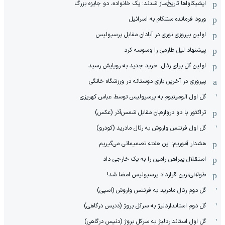
ایشیکاوا‌ها تاریخ‌ساز شدند: یک خانواده، دو جایزه بزرگ
ورود فرمانده سنتکام به اسرائیل
اولین پیروزی نوری در آبادان مقابل پرسپولیس
پیشنهاد لیل طارمی را وسوسه کرد
اولین گل برای رئال: خرید جدید به رویایش رسید
پیروزی در آخرین بازی دوستانه در ورزشگاه خانگی
گل اول آلومینیوم به پرسپولیس توسط عباس کهریزی
تراکتور با دو دروازه‌بان مقابل شمس‌آذر (عکس)
گل اول فرنتس واروش به رئال مادرید (کودرو)
هشدار آموریم: این هفته تصمیماتی می‌گیریم
استقلال پیراهن رامین را به یک خارجی داد
طولانی‌ترین قرارداد پرسپولیس امضا شد!
گل دوم رئال مادرید به فرنتس واروش (اسپی)
گل دوم استانداردلیژ به سرکل بروژ (دنیس درگاهی)
گل اول استانداردلیژ به سرکل بروژ (دنیس درگاهی)