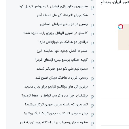
ر گروه C انتخابی جام ملت‌ها که با حضور ایران، ویتنام
منصوریان: داور بازی فوتبال را به بوکس تبدیل کرد
شکارچیان ثانیه‌ها، گل های لحظه آخر
یاسین در دو راهی سپاهان- نساجی
کانسلو در تمرین الهلال: رویای بارسا نابود شد؟
تراکتور دو هافبک در دروازه‌اش دارد!
استارت فصل جدید تنها نماینده البرز
گزینه جذاب پرسپولیس: اژدهای قرمز!
ستاره تیم ملی تکواندو خبرنگار شدند!
رسمی: قرارداد هافبک میلان فسخ شد
برترین گل های رونالدو نازاریو برای رئال مادرید
پزشکیان: چرا من و ترامپ توافق را امضا کردیم؟
تصاویری که باعث سردرد مهدی تارتار می‌شود!
پول سعودی ته کشید، پایان تاریک لیگ روشن!
ستاره سابق پرسپولیس در آستانه پیوستن به فجر