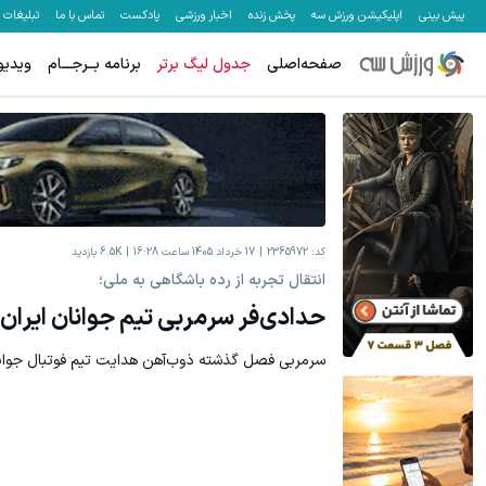
پیش بینی
اپلیکیشن ورزش سه
پخش زنده
اخبار ورزشی
پادکست
تماس با ما
تبلیغات
صفحه‌اصلی
جدول لیگ برتر
برنامه بــرجـــام
ویدیو
کد:
2365972
17 خرداد 1405 ساعت 16:28
6.5K
بازدید
انتقال تجربه از رده باشگاهی به ملی؛
حدادی‌فر سرمربی تیم جوانان ایران
سرمربی فصل گذشته ذوب‌آهن هدایت تیم فوتبال جوانان