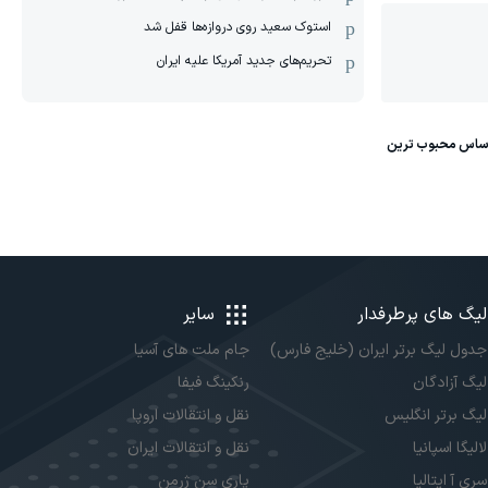
استوک سعید روی دروازه‌ها قفل شد
تحریم‌های جدید آمریکا علیه ایران
لیگ های پرطرفدار
سایر
جدول لیگ برتر ایران (خلیج فارس)
جام ملت های آسیا
لیگ آزادگان
رنکینگ فیفا
لیگ برتر انگلیس
نقل و انتقالات اروپا
لالیگا اسپانیا
نقل و انتقالات ایران
سری آ ایتالیا
پاری سن ژرمن