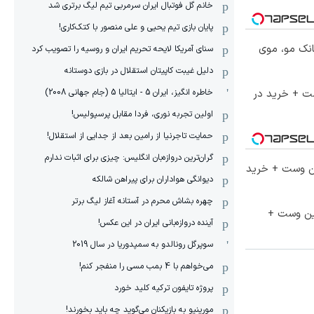
خانم گل فوتبال ایران سرمربی تیم لیگ برتری شد
پایان بازی تیم یحیی و علی منصور با کتک‌کاری!
انک مو، موی
سنای آمریکا لایحه تحریم ایران و روسیه را تصویب کرد
دلیل غیبت کاپیتان استقلال در بازی دوستانه
ست + خرید در
خاطره انگیز، ایران 5 - ایتالیا 5 (جام جهانی 2008)
اولین تجربه نوری، فردا مقابل پرسپولیس!
حمایت تاجرنیا از رامین بعد از جدایی از استقلال!
گران‌ترین دروازه‌بان انگلیس: چیزی برای اثبات ندارم
تا 60 درصد تخفیف ویژه جین وست + خرید
دیوانگی هواداران برای پیراهن شالکه
چهره بشاش محرم در آستانه آغاز لیگ برتر
جین وست +
آینده دروازه‌بانی ایران در این عکس!
سوپرگل رونالدو به سمپدوریا در سال 2019
می‌خواهم با 4 بمب مسی را منفجر کنم!
پروژه تایفون ترکیه کلید خورد
مورینیو به بازیکنان می‌گوید چه باید بخورند!