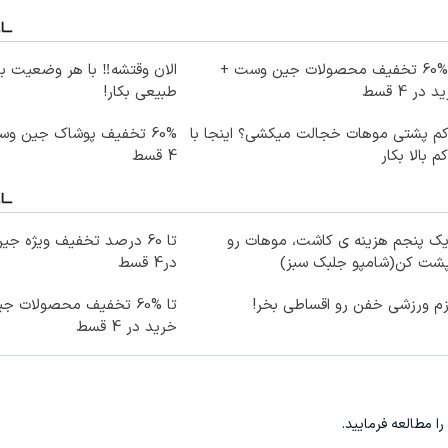
تا %60 تخفیف محصولات جین وست +
الان وقتشه‼️ با هر وضعیت ب
 در 4 قسط
طبیعی بکار!
کم پشتی موهات خجالت میکشی؟ اینجا با
60% تخفیف پوشاک جین و
کم بالا بکار
4 قسط
یک پنجم هزینه ی کاشت، موهات رو
پشت کن(شامپو جلبک سبز)
در4 قسط
زم ورزشی خفن رو اقساطی بخر!
تا %60 تخفیف محصولات 
خرید در 4 قسط
را مطالعه فرمایید.