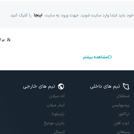
خود باید ابتدا وارد سایت شوید. جهت ورود به سایت
اینجا
را کلیک کنید
مشاهده بیشتر
تیم های داخلی
تیم های خارجی
استقلال
آث میلان
پرسپولیس
اینتر میلان
تراکتور
بارسلونا
ذوب آهن
بایرن مونیخ
سپاهان
آرسنال