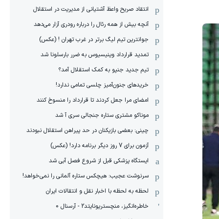
انتقاد صریح واعظ آشتیانی از مدیریت در استقلال
آنچه بیش از همه رئال را درباره رودری آزار می‌دهد
جوانترین تیم لیگ برتر در غرب تهران ! (عکس)
تمدید قرارداد وینیسیوس به ضرر بارسلونا شد
تیم جدید جنپو به کمک استقلال آمد؟
خریدهای جنون‌آمیز چلسی تمامی ندارد!
امضای مرا جعل کردند تا قرارداد را منسوخ کنند
موناکو مشتری ستاره جنجالی سری آ شد
چینی: بعضی بازیکنان در حد پیراهن استقلال نبودند
آزمون برای 7 روز دیگر برنامه دارد! (عکس)
ایستگاه پزشکی قبل از شروع فصل آبی شد
سرنوشت عجیب: هیچکس ستاره آلمانی را نمی‌خواهد!
لحظه به لحظه با اخبار نقل و انتقالات ایران
خاطره‌انگیز، منچستریونایتد2 - آرسنال 0