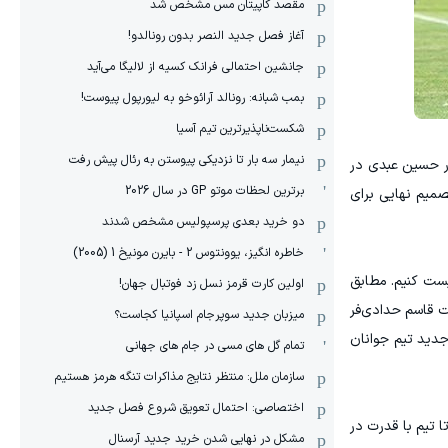
مقصد کاپیتان مس مشخص شد
آغاز فصل جدید النصر بدون رونالدو!
جانشین احتمالی فرانک کسیه از لالیگا می‌آید
بمب شبانه: رونالد آرائوخو به لیورپول پیوست!
شکست‌ناپذیرترین تیم آسیا
نیمار سه بار تا نزدیکی پیوستن به رئال پیش رفت
 حسین عبدی در
برترین لحظات موتو GP در سال 2026
صمیم نهایی برای
دو خرید بعدی پرسپولیس مشخص شدند
خاطره انگیز، یوونتوس 2 - بایرن مونیخ 1 (2005)
پرولایسنس دارند لیست کنیم. مطابق
اولین کارت قرمز نسل زد فوتبال جهان!
ر نهایت قاسم حدادی‌فر
میزبان جدید سوپرجام اسپانیا کجاست؟
 جدید تیم جوانان
تمام گل های مسی در جام های جهانی
سازمان ملل: منتظر نتایج مذاکرات تنگه هرمز هستیم
اختصاصی: احتمال تعویق شروع فصل جدید
ا تیم با قدرت در
مشکل در نهایی شدن خرید جدید آرسنال