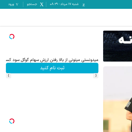
شنبه ۱۷ مرداد
-
08:29
جستجو
ورود
تا %60 تخفیف محصولات جین وست + خرید در 4 قسط
میدونستی میتونی از بالا رفتن ارزش سهام گوگل سود کسب کنی؟
ثبت نام کنید
›
‹