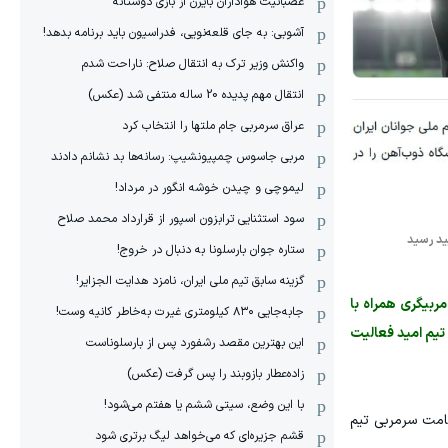
عصبانیت هواداران بایرن از بازی دوستانه
آشوبی: به جای قلعه‌نویی، فدراسیون باید برنامه بدهد!
واکنش وزیر ترک به انتقال صلاح: ناراحت شدم
انتقال مهم پدیده 20 ساله منتفی شد (عکس)
عراق سرمربی جام ملتها را انتخاب کرد
مربی جاسوس چمپیونشیپ: رسانه‌ها بد نشانم دادند
لیموچی و چیدن خوشه انگور در مرداد!
سود استثنایی ترابزون اسپور از قرارداد محمد صلاح
ید رسید
ستاره جوان بارسلونا به دنبال در خروج!
گزینه سابق تیم ملی ایران، نامزد هدایت الجزایر!
 مربیگری همراه با
جابه‌جایی ۸۳۰ کیلومتری غیرت به‌خاطر کانیه وست!
تیم امید فعالیت
این بهترین مقصد رشفورد پس از بارسلوناست
زاده‌عطار بازوبند را پس گرفت (عکس)
با این وضع، سیتی ششم یا هفتم می‌شود!
بار در قامت سرمربی تیم
قشم جزیره‌ای که می‌خواهد لیگ برتری شود