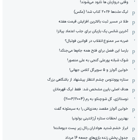
وقتی دروازبان ها نابود می‌شوند!
لیگ ملت‌ها ٢٠٢۶ کتاب شد! (عکس)
طلا در مسیر ثبت بالاترین افزایش قیمت هفته
آخرین شانس یک بازیکن برای جلب اعتماد پیاتزا
ضربه سر ممنوع؛انقلاب در قوانین فوتبال؟
بارسا این فصل برای فتح همه جام‌ها می‌جنگد!
شوک شبانه پورعلی گنجی به علی منصور!
خولین آلوارز و 5 سوپرگل کلاس جهانی!
ستاره یوونتوس چشم انتظار پیشنهاد از باشگاهی بزرگ
هدف اصلی بایرن مشخص شد: فقط لیگ قهرمانان
نوستالژی، گل شوچنکو به رم (2003/2004)
خولین آلوارز مقصد بعدی‌اش را به سیمئونه گفت
بهترین لحظات ستاره آرژانتینی بولونیا
ابراز خشم شدید هواداران رئال زیر پست دیومانده!
جدول پخش زنده بازی‌های جمعه 16 مرداد