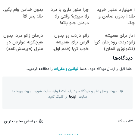
۱ میلیارد اعتبار خرید
چرا هنوز داری با درد
بدون ضامن وام بگیر،
طلا | بدون ضامن و
راه میری؟ وقتی راه
طلا بخر 😍
چک
درمان جلو پاته!
1بار برای همیشه
زانو دردت رو بدون
درمان زانو درد، بدون
زانودردت رودرمان کن!
قرص برای همیشه
هیچگونه عوارض در
(تکنولوژی آلمان)
خوب کن! (قدم اول،
منزل (◂پرسش‌نامه)
◂پرسشنامه▸
پرسش‌نامه)
دیدگاه‌ها
لطفا قبل از ارسال دیدگاه خود، حتما
قوانین و مقررات
را مطالعه فرمایید.
جهت ارسال نظر و دیدگاه خود باید ابتدا وارد سایت شوید. جهت ورود به
سایت
اینجا
را کلیک کنید
83
دیدگاه
بر اساس محبوب ترین