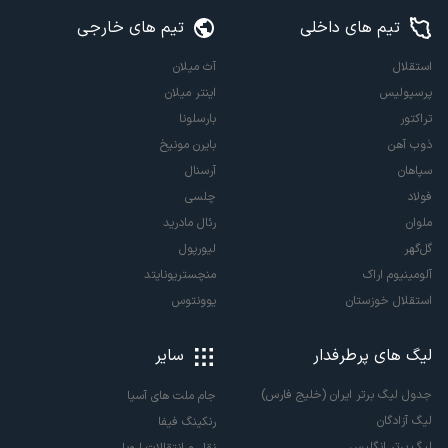
تیم های داخلی
تیم های خارجی
استقلال
آث میلان
پرسپولیس
اینتر میلان
تراکتور
بارسلونا
ذوب آهن
بایرن مونیخ
سپاهان
آرسنال
فولاد
چلسی
ملوان
رئال مادرید
گل‌گهر
لیورپول
آلومینیوم اراک
منچستریونایتد
استقلال خوزستان
یوونتوس
لیگ های پرطرفدار
سایر
جدول لیگ برتر ایران (خلیج فارس)
جام ملت های آسیا
لیگ آزادگان
رنکینگ فیفا
لیگ برتر انگلیس
نقل و انتقالات اروپا