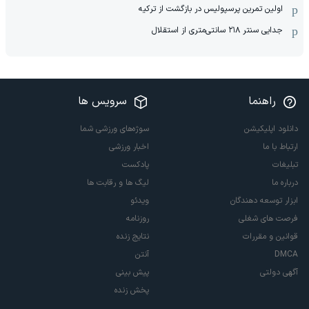
اولین تمرین پرسپولیس در بازگشت از ترکیه
جدایی سنتر ۲۱۸ سانتی‌متری از استقلال
راهنما
سرویس ها
دانلود اپلیکیشن
سوژه‌های ورزشی شما
ارتباط با ما
اخبار ورزشی
تبلیغات
پادکست
درباره ما
لیگ ها و رقابت ها
ابزار توسعه دهندگان
ویدئو
فرصت های شغلی
روزنامه
قوانین و مقررات
نتایج زنده
DMCA
آنتن
آگهی دولتی
پیش بینی
پخش زنده