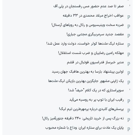
صفر تا صد عدم حضور مس رفسنجان در پلی آف
عواقب اخراج میلاد محمدی در 33 دقیقه
ضربه سخت وینیسیوس و رئال به رویاهای آرسنال!
مقصد جدید سرمربیگری مجتبی جباری!
ستاره لیگ ملت‌ها کولر خواست، دولت وارد عمل شد!
مهلکه رامین رضاییان و ضرب شست استقلال!
مدیر خبرساز فدراسیون فوتبال در قشم
اولین پیشنهاد بارسا به بهترین هافبک جهان رسید
یک ژاپنی مشهور جایگزین بهترین بازیکن لیگ ملت‌ها
سوپراستاری که در یک کلام "حیف" شد!
رقیب ایران با توپ پر به روسیه می‌آید
پرسش‌های کلیدی درباره پرمهره‌ترین تیم لیگ!
نه بزرگ پس از خرید تاریخی: ۲۴۰ دقیقه جنون‌آمیز رئال!
پایان یک عادت برای ستاره ایران: وداع با شماره محبوب