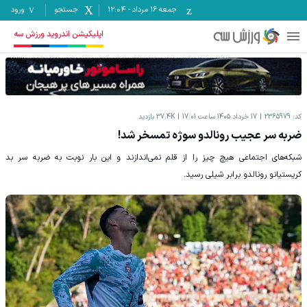
جمعه ۱۶ مرداد
-
12:04
جستجو
ورود
اپلیکیشن اندروید ورزش سه
کد:
2365979
17 خرداد 1405 ساعت 17:01
37.4K
بازدید
ضربه سر عجیب رونالدو سوژه تمسخر شد!
شبکه‌های اجتماعی هیچ چیز را از قلم نمی‌اندازند و این بار نوبت به ضربه سر بد
کریستیانو رونالدو برابر شیلی رسید.