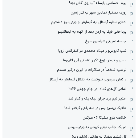
پیام احساسی یایسله آب روی آتش بود!
روزبه دستیار نمادین سهراب کنار زمین
ادعای ستاره آرسنال: به گیمارش و وینی نیاز داشتیم
پرداختی فیفا به اردن بعد از اتهام به اینفانتینو!
جلسه تمرینی شیاطین سرخ
شب کابوس‌وار میلاد محمدی در کنفرانس اروپا
مسی و نیمار، زوج تکرار نشدنی آبی اناری‌ها
ترامپ: شخصاً در مذاکرات با ایران درگیر هستم
واکنش سرمربی نیوکسل به انتقال گیمارش به آرسنال
تمامی گل‌های کانادا در جام جهانی 2026
امتیاز تیم پرماجرای لیگ یک واگذار شد
هافبک پرسپولیس در سه راهی گرفتار شد!
خلاصه بازی بنفیکا 6 - هارتس 1
تبریک جالب تونی کروس به وینیسیوس
گل ششم بنفیکا به هارتس (شلدروپ)