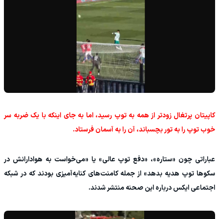
کاپیتان پرتغال زودتر از همه به توپ رسید، اما به جای اینکه با یک ضربه سر
خوب توپ را به تور بچسباند، آن را به آسمان فرستاد.
عباراتی چون «ستاره»، «دفع توپ عالی» یا «می‌خواست به هوادارانش در
سکوها توپ هدیه بدهد» از جمله کامنت‌های کنایه‌آمیزی بودند که در شبکه
اجتماعی ایکس درباره این صحنه منتشر شدند.