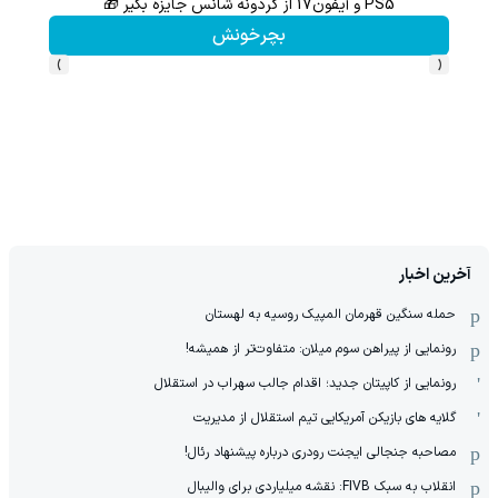
PS5 و آیفون17 از گردونه شانس جایزه بگیر 🎁
گردونه شانس بدون 
بچرخونش
›
‹
آخرین اخبار
حمله سنگین قهرمان المپیک روسیه به لهستان
رونمایی از پیراهن سوم میلان: متفاوت‌تر از همیشه!
رونمایی از کاپیتان جدید؛ اقدام جالب سهراب در استقلال
گلایه های بازیکن آمریکایی تیم استقلال از مدیریت
مصاحبه جنجالی ایجنت رودری درباره پیشنهاد رئال!
انقلاب به سبک FIVB: نقشه میلیاردی برای والیبال