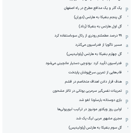
یک گلر و یک مدافع مطرح در راه اصفهان
گل پنجم بنفیکا به هارتس (دوران)
گل اول هارتس به بنفیکا (رناد)
۹۹ درصد مطمئنم رودری از رئال سوءاستفاده کرد
مسیر ناگویا از فدراسیون می‌گذرد
گل چهارم بنفیکا به هارتس (پاولیدیس)
فدراسیون تأیید کرد: بونوچی دستیار مانچینی می‌شود
قاب‌هایی از تمرین سرخ‌پوشان پایتخت
هدف قرار دادن اهداف متخاصم در قشم
‏تمرینات نفس‌گیر سرمربی یونانی در تالار مشحون
بازی دوستانه بارسلونا لغو شد
اولین روز ویکتور مونیوز در ترکیب لیورپولی‌ها
مجری مشهور مربی لیگ یک شد
گل سوم بنفیکا به هارتس (پاولیدیس)