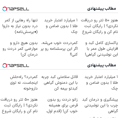
مطالب پیشنهادی
هنوز 50 تتر رو دریافت
۱ میلیارد اعتبار خرید
تنها راه رهایی از کمر
نکردی؟ | رایگان ثبت
طلا | بدون ضامن و
درد بدون نیاز به دارو!
نام کن و رایگان شروع
چک
(◂پرسش‌نامه)
کن!
پاکسازی کامل کبد و
کمردردت خوب می‌شه،
بدون هیچ دارو و
افزایش طول عمر با
اگر این پرسشنامه رو پر
عوارضی کمر دردت رو
این نوشیدنی گیاهی!
کنی!!
درمان کن!
کلیک جهت خرید
(پرسش‌نامه)
مطالب پیشنهادی
۱ میلیارد اعتبار خرید
قاتل سلامتی کبد چربه
کمردرد؟ راه‌حلش
طلا | بدون ضامن و
با این دمنوش گیاهی
اینجاست، نه توی
چک
کبدتو بیمه کن
داروخونه
پیشگیری و درمان کبد
زانو دردت رو بدون
هنوز 50 تتر رو دریافت
چرب با این نوشیدنی
قرص برای همیشه
نکردی؟ | رایگان ثبت
گیاهی
خوب کن! (قدم اول،
نام کن و رایگان شروع
پرسش‌نامه)
کن!