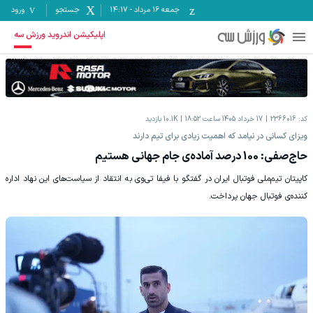
جمعه ۱۶ مرداد
-
14:17
جستجو
ورود
اپلیکیشن اندروید ورزش سه
کد:
2366016
17 خرداد 1405 ساعت 18:52
10.1K
بازدید
ویزای کسانی در نیامد که اهمیت زیادی برای تیم دارند
حاج‌صفی: 100 درصد آماده‌ی جام جهانی هستیم
کاپیتان تیم‌ملی فوتبال ایران در گفتگو با فیفا تی‌وی به انتقاد از سیاست‌های این نهاد اداره
کننده‌ی فوتبال جهان پرداخت.