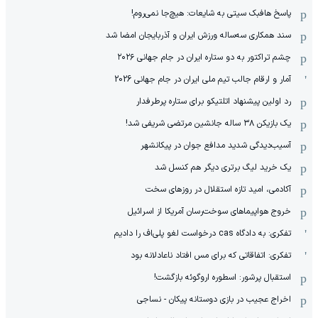
پاسخ هافبک سیتی به شایعات: هیچ‌جا نمی‌روم!
سند همکاری سه‌ساله‌ ‌ورزش ایران و آذربایجان امضا شد
چشم تراکتور به دو ستاره ایران در جام جهانی ۲۰۲۶
آمار و ارقام جالب تیم ملی ایران در جام جهانی 2026
رد اولین پیشنهاد اتلتیکو برای ستاره پرطرفدار
یک بازیکن ۳۸ ساله جانشین مرتضی شریفی شد!
آسیب‌دیدگی شدید مدافع جوان در پیکانشهر
یک خرید لیگ برتری دیگر هم کنسل شد
آکادمی، امید تازه استقلال در روزهای سخت
خروج هواپیماهای سوخت‌رسان آمریکا از اسرائیل
تفکری: به دادگاه cas درخواست لغو پلی‌اف را دادیم
تفکری: اتفاقاتی که برای مس افتاد ناعادلانه بود
استقبال پرشور: اسطوره اروگوئه بازگشت!
اخراج عجیب در بازی دوستانه پیکان - نساجی