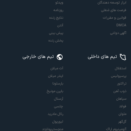
ابزار توسعه دهندگان
ویدئو
فرصت های شغلی
روزنامه
قوانین و مقررات
نتایج زنده
DMCA
آنتن
آگهی دولتی
پیش بینی
پخش زنده
تیم های داخلی
تیم های خارجی
استقلال
آث میلان
پرسپولیس
اینتر میلان
تراکتور
بارسلونا
ذوب آهن
بایرن مونیخ
سپاهان
آرسنال
فولاد
چلسی
ملوان
رئال مادرید
گل‌گهر
لیورپول
آلومینیوم اراک
منچستریونایتد