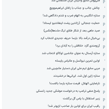
ملی‌پوش سابق والیبال ایران استقلالی شد
چالش جالب و جذاب با زلاتان ابراهیموویچ
ستاره انگلیس به اتهام ضرب و شتم دادگاهی شد!
حمایت جنجالی: آرژانتین پشت اینفانتنیو ایستاد!
صید ماهی بعد از شکار طلای لیگ ملت‌ها(عکس)
بی‌خیال درآمد بالا: بارسا حریف جدیدی انتخاب کرد
آرزومندی گارد خلاقش را به آبادان برد!
ستاره آرسنال به عنوان جانشین لوکاکو انتخاب شد
اولین تمرین نیوکسل و ماتیاس یایسله
مربی سابق تیم ملی ایران دستیار مانچینی شد
ستاره ژاپن اول شد، ایرانی‌ها درخشیدند
نارضایتی الهلال: قیمت ستاره بارسا بالاست!
پاسخ منفی ترامپ به درخواست موشکی جدید زلنسکی
زبیر استقلال با پاس گل برگشت
رقیب ایران برای اولین بار صاحب لژیونر شد!