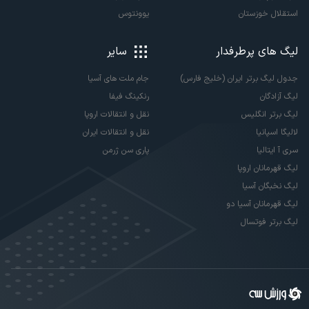
استقلال خوزستان
یوونتوس
لیگ های پرطرفدار
سایر
جدول لیگ برتر ایران (خلیج فارس)
جام ملت های آسیا
لیگ آزادگان
رنکینگ فیفا
لیگ برتر انگلیس
نقل و انتقالات اروپا
لالیگا اسپانیا
نقل و انتقالات ایران
سری آ ایتالیا
پاری سن ژرمن
لیگ قهرمانان اروپا
لیگ نخبگان آسیا
لیگ قهرمانان آسیا دو
لیگ برتر فوتسال