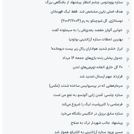
ستاره یوونتوس چشم انتظار پیشنهاد از باشگاهی بزرگ
هدف اصلی بایرن مشخص شد: فقط لیگ قهرمانان
نوستالژی، گل شوچنکو به رم (2003/2004)
خولین آلوارز مقصد بعدی‌اش را به سیمئونه گفت
بهترین لحظات ستاره آرژانتینی بولونیا
ابراز خشم شدید هواداران رئال زیر پست دیومانده!
جدول پخش زنده بازی‌های جمعه 16 مرداد
20 گل خارق العاده توپچی‌های لندن
قرارداد مهم آرسنال تمدید شد
سرمایه‌هایی که در پرسپولیس ساخته شدند (عکس)
ستاره چلسی: آمدن ژابی آلونسو به نفع من است
فرعباسی با کلین‌شیت لیگ را شروع می‌کند
ستاره سابق برزیل در انگلیس باشگاه می‌خرد
پیشنهاد جالب شهردار ترک به صلاح
مسیر ورود ستاره آرژانتینی به اتلتیکو هموار شد