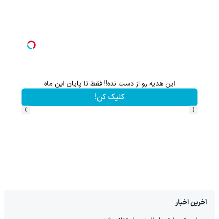
این هدیه رو از دست نده!! فقط تا پایان این ماه
کلیک کن!
›
‹
آخرین اخبار