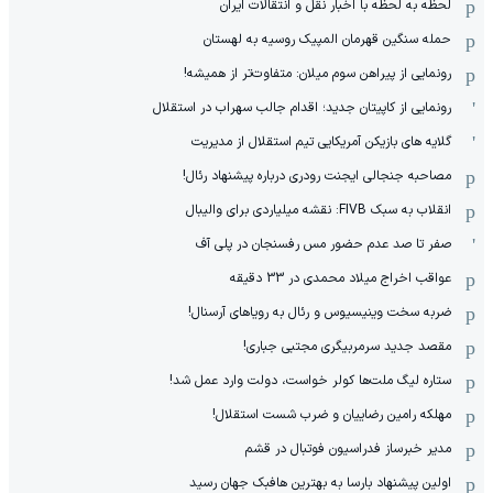
لحظه به لحظه با اخبار نقل و انتقالات ایران
حمله سنگین قهرمان المپیک روسیه به لهستان
رونمایی از پیراهن سوم میلان: متفاوت‌تر از همیشه!
رونمایی از کاپیتان جدید؛ اقدام جالب سهراب در استقلال
گلایه های بازیکن آمریکایی تیم استقلال از مدیریت
مصاحبه جنجالی ایجنت رودری درباره پیشنهاد رئال!
انقلاب به سبک FIVB: نقشه میلیاردی برای والیبال
صفر تا صد عدم حضور مس رفسنجان در پلی آف
عواقب اخراج میلاد محمدی در 33 دقیقه
ضربه سخت وینیسیوس و رئال به رویاهای آرسنال!
مقصد جدید سرمربیگری مجتبی جباری!
ستاره لیگ ملت‌ها کولر خواست، دولت وارد عمل شد!
مهلکه رامین رضاییان و ضرب شست استقلال!
مدیر خبرساز فدراسیون فوتبال در قشم
اولین پیشنهاد بارسا به بهترین هافبک جهان رسید