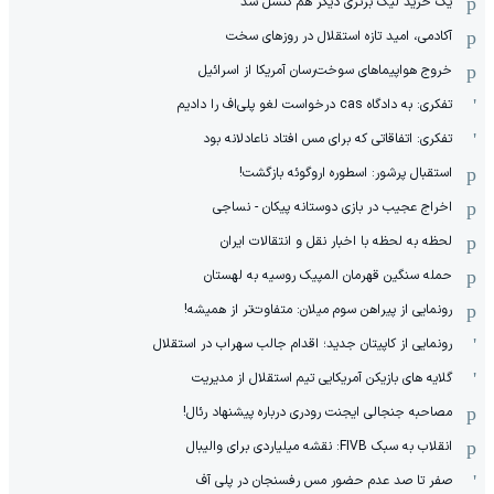
یک خرید لیگ برتری دیگر هم کنسل شد
آکادمی، امید تازه استقلال در روزهای سخت
خروج هواپیماهای سوخت‌رسان آمریکا از اسرائیل
تفکری: به دادگاه cas درخواست لغو پلی‌اف را دادیم
تفکری: اتفاقاتی که برای مس افتاد ناعادلانه بود
استقبال پرشور: اسطوره اروگوئه بازگشت!
اخراج عجیب در بازی دوستانه پیکان - نساجی
لحظه به لحظه با اخبار نقل و انتقالات ایران
حمله سنگین قهرمان المپیک روسیه به لهستان
رونمایی از پیراهن سوم میلان: متفاوت‌تر از همیشه!
رونمایی از کاپیتان جدید؛ اقدام جالب سهراب در استقلال
گلایه های بازیکن آمریکایی تیم استقلال از مدیریت
مصاحبه جنجالی ایجنت رودری درباره پیشنهاد رئال!
انقلاب به سبک FIVB: نقشه میلیاردی برای والیبال
صفر تا صد عدم حضور مس رفسنجان در پلی آف