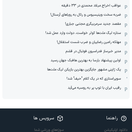
عواقب اخراج میلاد محمدی در 33 دقیقه
ضربه سخت وینیسیوس و رئال به رویاهای آرسنال!
مقصد جدید سرمربیگری مجتبی جباری!
ستاره لیگ ملت‌ها کولر خواست، دولت وارد عمل شد!
مهلکه رامین رضاییان و ضرب شست استقلال!
مدیر خبرساز فدراسیون فوتبال در قشم
اولین پیشنهاد بارسا به بهترین هافبک جهان رسید
یک ژاپنی مشهور جایگزین بهترین بازیکن لیگ ملت‌ها
سوپراستاری که در یک کلام "حیف" شد!
رقیب ایران با توپ پر به روسیه می‌آید
راهنما
سرویس ها
دانلود اپلیکیشن
سوژه‌های ورزشی شما