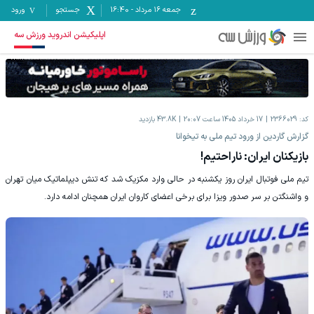
جمعه ۱۶ مرداد
-
16:40
جستجو
ورود
اپلیکیشن اندروید ورزش سه
کد:
2366029
17 خرداد 1405 ساعت 20:07
43.8K
بازدید
گزارش گاردین از ورود تیم ملی به تیخوانا
بازیکنان ایران: ناراحتیم!
تیم ملی فوتبال ایران روز یکشنبه در حالی وارد مکزیک شد که تنش دیپلماتیک میان تهران
و واشنگتن بر سر صدور ویزا برای برخی اعضای کاروان ایران همچنان ادامه دارد.