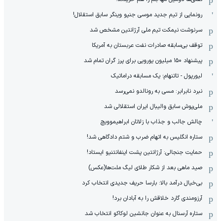
رونمایی از تیم جدید موسی جنپو وینگر سابق استقلال!
سرنوشت نیمکت تیم ملی آرژانتین مشخص شد
توقف بی‌سابقه صادرات نفت عربستان به آمریکا
پیشنهاد ۱۵۰ میلیون یورویی برای پرز گران تمام شد
لیورپول - تاتنهام؛ یک مسابقه دراماتیک
نبرد نابرابر: مسی به رونالدو نمی‌رسد
ملی‌پوش سابق والیبال ایران استقلالی شد
چالش جالب و جذاب با زلاتان ابراهیموویچ
ستاره انگلیس به اتهام ضرب و شتم دادگاهی شد!
حمایت جنجالی: آرژانتین پشت اینفانتنیو ایستاد!
صید ماهی بعد از شکار طلای لیگ ملت‌ها(عکس)
بی‌خیال درآمد بالا: بارسا حریف جدیدی انتخاب کرد
آرزومندی گارد خلاقش را به آبادان برد!
ستاره آرسنال به عنوان جانشین لوکاکو انتخاب شد