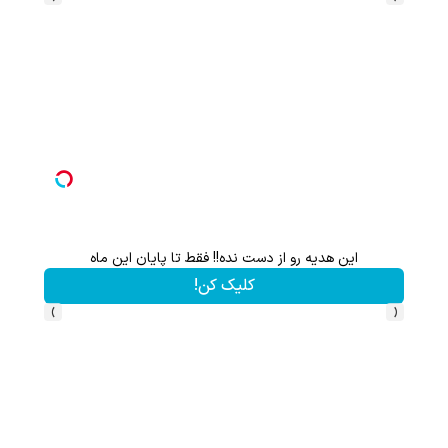
این هدیه رو از دست نده!! فقط تا پایان این ماه
کلیک کن!
›
‹