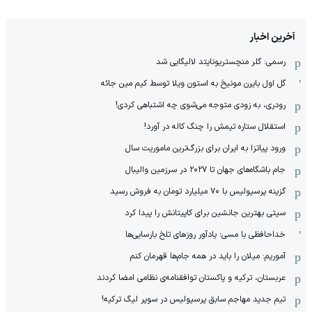
آخرین اخبار
رسمی: گلر منچستریونایتد لالیگایی شد
گل اول بایرن مونیخ به استون ویلا توسط کیم مین جائه
رودری، به زودی متوجه می‌شوی چه اشتباهی کردی!
استقلال ستاره تیمش را چنگ کاله در آورد!
ورود پیاتزا به ایران برای بزرگ‌ترین ماموریت سال
جام باشگاه‌های جهان تا ۲۰۲۷ در سرزمین والیبال
گزینه پرسپولیس با ۷۰ میلیارد تومان به فروش رسید
سیتی بهترین جانشین برای کاپیتانش را پیدا کرد
خداحافظی با مسی؛ یادآور روزهای تلخ بارسایی‌ها
آموریم: میلان را باید در همه جام‌ها قهرمان کنم
عربستان، ترکیه و پاکستان توافقنامه‌ی نظامی امضا کردند
تیم جدید مهاجم سابق پرسپولیس در سوپر لیگ ترکیه!