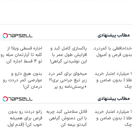
مطالب پیشنهادی
خداحافظی با کمردرد،
پاکسازی کامل کبد و
اجاره‌ قسطی ویلا! از
بدون قرص و آمپول
افزایش طول عمر با
کلبه تا آپارتمان مبله رو
این نوشیدنی گیاهی!
تو 4 قسط اجاره کن.
کلیک جهت خرید
۱ میلیارد اعتبار خرید
میخوای برای کمر درد
بدون هیچ دارو و
طلا | بدون ضامن و
زیر تیغ جراحی بری؟!
عوارضی کمر دردت رو
چک
◗پرسش‌نامه رو پر
درمان کن!
کن◖
(پرسش‌نامه)
مطالب پیشنهادی
۱ میلیارد اعتبار خرید
قاتل سلامتی کبد چربه
زانو دردت رو بدون
طلا | بدون ضامن و
با این دمنوش گیاهی
قرص برای همیشه
چک
کبدتو بیمه کن
خوب کن! (قدم اول،
پرسش‌نامه)