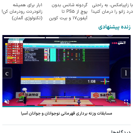
با زاپیامکس، به راحتی
گردونه شانس بدون
1بار برای همیشه
درد زانو را درمان کنید!
پوچ از PS5 تا
زانودردت رودرمان کن!
آیفون17 و بیت کوین
(تکنولوژی آلمان)
🔥
◂پرسشنامه▸
زنده پیشنهادی
مسابقات وزنه برداری قهرمانی نوجوانان و جوانان آسیا
دیدگاه‌ها