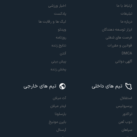
ارتباط با ما
اخبار ورزشی
تبلیغات
پادکست
درباره ما
لیگ ها و رقابت ها
ابزار توسعه دهندگان
ویدئو
فرصت های شغلی
روزنامه
قوانین و مقررات
نتایج زنده
DMCA
آنتن
آگهی دولتی
پیش بینی
پخش زنده
تیم های داخلی
تیم های خارجی
استقلال
آث میلان
پرسپولیس
اینتر میلان
تراکتور
بارسلونا
ذوب آهن
بایرن مونیخ
سپاهان
آرسنال