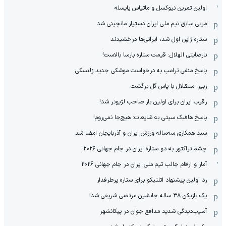
اولین تمرین نیوکسل و ماتیاس یایسله
مربی سابق تیم ملی ایران دستیار مانچینی شد
ستاره ژاپن اول شد، ایرانی‌ها درخشیدند
نارضایتی الهلال: قیمت ستاره بارسا بالاست!
پاسخ منفی ترامپ به درخواست موشکی جدید زلنسکی
زبیر استقلال با پاس گل برگشت
رقیب ایران برای اولین بار صاحب لژیونر شد!
پاسخ هافبک سیتی به شایعات: هیچ‌جا نمی‌روم!
سند همکاری سه‌ساله‌ ‌ورزش ایران و آذربایجان امضا شد
چشم تراکتور به دو ستاره ایران در جام جهانی ۲۰۲۶
آمار و ارقام جالب تیم ملی ایران در جام جهانی 2026
رد اولین پیشنهاد اتلتیکو برای ستاره پرطرفدار
یک بازیکن ۳۸ ساله جانشین مرتضی شریفی شد!
آسیب‌دیدگی شدید مدافع جوان در پیکانشهر