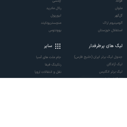
فولاد
چلسی
ملوان
رئال مادرید
گل‌گهر
لیورپول
آلومینیوم اراک
منچستریونایتد
استقلال خوزستان
یوونتوس
لیگ های پرطرفدار
سایر
جدول لیگ برتر ایران (خلیج فارس)
جام ملت های آسیا
لیگ آزادگان
رنکینگ فیفا
لیگ برتر انگلیس
نقل و انتقالات اروپا
لالیگا اسپانیا
نقل و انتقالات ایران
سری آ ایتالیا
پاری سن ژرمن
لیگ قهرمانان اروپا
لیگ نخبگان آسیا
لیگ قهرمانان آسیا دو
لیگ برتر فوتسال