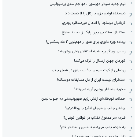
تیم جدید سردار دورسون ، مهاجم سابق پرسپولیس
دیومانده اولین بازی با رئال را از دست داد
قربانیان بارسلونا با انتقال غیرمنتظره رودری
استقبال استثنایی پاپارا پارک از محمد صلاح
برنامه ویژه داوری برای عبور از مهم‌ترین 2 ماه بسکتبال!
رسمی: وینگر پرحاشیه استقلال راهی یونان شد
قهرمان جهان آرسنال را ترک می‌کند!
رونمایی از کیت سوم و جذاب میلان در فصل جدید
استخراج لیست ایران از دل مسابقات دوستانه!
مادرید به‌خاطر رودری گریه نمی‌کند!
حملات توپخانه‌ای ارتش رژیم صهیونیستی به جنوب لبنان
چالش جالب و هیجان انگیز با رونالدینیو!
ضربه سر ممنوع؛انقلاب در قوانین فوتبال؟
به خودم بمب می‌بندم تا مسی را منفجر کنم!
نفتی‌ها دومین مهاجم را هم خریدند!