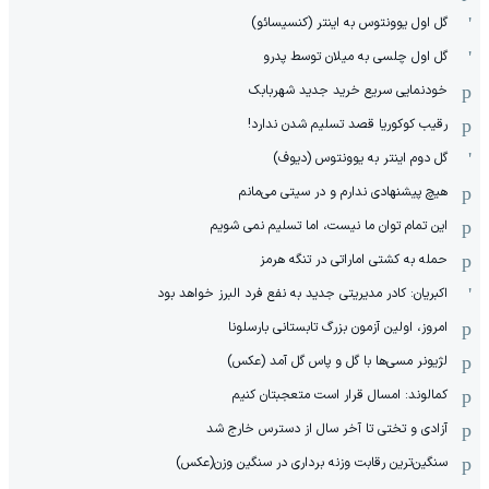
گل اول یوونتوس به اینتر (کنسیسائو)
گل اول چلسی به میلان توسط پدرو
خودنمایی سریع خرید جدید شهربابک
رقیب کوکوریا قصد تسلیم شدن ندارد!
گل دوم اینتر به یوونتوس (دیوف)
هیچ پیشنهادی ندارم و در سیتی می‌مانم
این تمام توان ما نیست، اما تسلیم نمی شویم
حمله به کشتی اماراتی در تنگه هرمز
اکبریان: کادر مدیریتی جدید به نفع فرد البرز خواهد بود
امروز، اولین آزمون بزرگ تابستانی بارسلونا
لژیونر مسی‌ها با گل و پاس گل آمد (عکس)
کمالوند: امسال قرار است متعجبتان کنیم
آزادی و تختی تا آخر سال از دسترس خارج شد
سنگین‌ترین رقابت وزنه برداری در سنگین وزن(عکس)