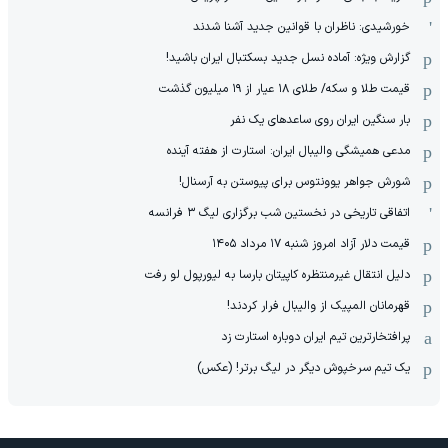
خورشیدی: ناظران با قوانین جدید آشنا شدند
گزارش ویژه‌: آماده نسل جدید بسکتبال ایران باشید!
قیمت طلا و سکه/ طلای ۱۸ عیار از ۱۹ میلیون گذشت
بار سنگین ایران روی ساعدهای یک نفر
مدعی همیشگی والیبال ایران: استارت از هفته آینده
شورش جواهر یوونتوس برای پیوستن به آرسنال!
اتفاقی تاریخی در نخستین شب برگزاری لیگ ۳ فرانسه
قیمت دلار آزاد امروز شنبه ۱۷ مرداد ۱۴۰۵
دلیل انتقال غیرمنتظره کاپیتان بارسا به لیورپول لو رفت
قهرمانان المپیک از والیبال فرار کردند!
پرافتخارترین تیم ایران دوباره استارت زد
یک تیم سرخپوش دیگر در لیگ برتر! (عکس)