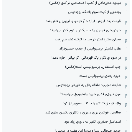
بازدید مدیرعامل از کمپ اختصاصی تراکتور (عکس)
رونمایی از کیت سوم باشگاه یوونتوس
قیمت بند فروش قرارداد آرائوخو و لیورپول فاش شد
خودروهای فرمول یک، سبک‌تر و کوچک‌تر می‌شوند
صدای ستاره اینتر درآمد: به ترکیه نخواهم رفت
عقب نشینی پرسپولیس از جذب حسین‌نژاد
در سودای تکرار یک قهرمانی: اگر پیاتزا اجازه دهد!
چپ استقلال، پرسپولیسی است(عکس)
خرید بعدی پرسپولیس بست!
شایعه عجیب: علاقه رئال به کاپیتان یوونتوس!
غول نروژی فدای خرید ولاهوویچ می‌شود؟!
ولاسکو بازیکنانش را با کتاب سورپرایز کرد
صالحی: قوانین برای داوران و ناظران یکسان سازی شد
اسماعیل صفیری: تغیرات داوری زیاد بود
خرید جنجالی: ستاره بارسا این هفته در پاریس!