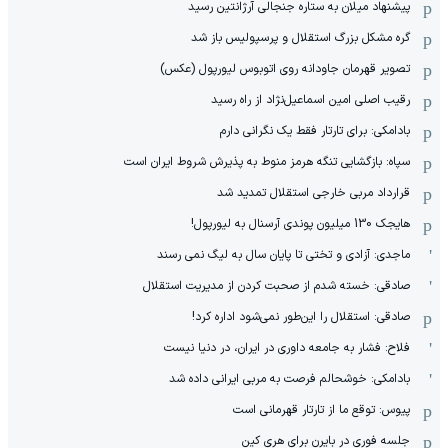
پیشنهاد میلان به ستاره جنجالی آرژانتین رسید
گره مشکل بزرگ استقلال و پرسپولیس باز شد
تصویر قهرمان جاودانه روی اتوبوس لیورپول (عکس)
رقیب اصلی امین اسماعیل‌نژاد از راه رسید
بادامکی: برای تارتار فقط یک نگرانی دارم
سپاه: بازگشایی تنگه هرمز منوط به پذیرش شروط ایران است
قرارداد مربی خارجی استقلال تمدید شد
هایجک 130 میلیون پوندی آرسنال به لیورپول!
ماجدی: آزادی و تختی تا پایان سال به لیگ نمی رسند
صادقی: خسته شدم از صحبت کردن از مدیریت استقلال
صادقی: استقلال را این‌طور نمی‌شود اداره کرد!
فلاح: فشار به جامعه داوری در ایران، در دنیا نیست
بادامکی: خوشحالم فرصت به مربی ایرانی داده شد
پیوس: توقع ما از تارتار قهرمانی است
جلسه فوری در بایرن برای هری کین