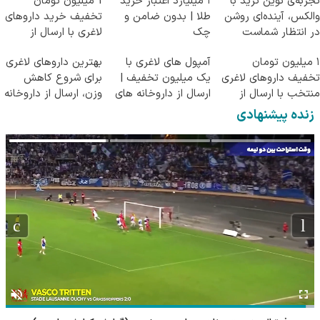
تجربه‌ی نوین ترید با
۱ میلیارد اعتبار خرید
1 میلیون تومان
والکس، آینده‌ای روشن
طلا | بدون ضامن و
تخفیف خرید داروهای
در انتظار شماست
چک
لاغری با ارسال از
داروخانه و پک یخ!
۱ میلیون تومان
آمپول های لاغری با
بهترین داروهای لاغری
تخفیف داروهای لاغری
یک میلیون تخفیف |
برای شروع کاهش
منتخب با ارسال از
ارسال از داروخانه های
وزن، ارسال از داروخانه
داروخانه نزدیکت
معتبر
های نزدیکت!
زنده پیشنهادی