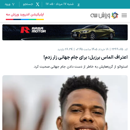
شنبه ۱۷ مرداد
-
17:05
جستجو
ورود
اپلیکیشن اندروید ورزش سه
کد:
2366075
18 خرداد 1405 ساعت 02:45
28.3K
بازدید
اعتراف الماس برزیل: برای جام جهانی زار زدم!
استوائو از گریه‌هایش به خاطر از دست دادن جام جهانی صحبت کرد.