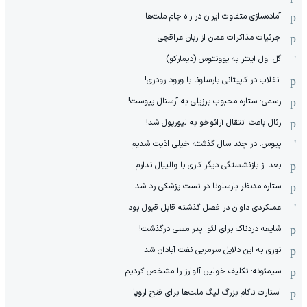
آماده‌سازی متفاوت ایران در راه جام ملت‌ها
جزئیات مذاکرات عمان از زبان عراقچی
گل اول اینتر به یوونتوس (دیمارکو)
انقلاب در کاپیتانی بارسلونا با ورود رودری!
رسمی: ستاره محبوب برزیلی به آرسنال پیوست!
رئال باعث انتقال آرائوخو به لیورپول شد!
پیوس: در چند سال گذشته خیلی اذیت شدیم
بعد از بازنشستگی دیگر کاری با والیبال ندارم
ستاره مدنظر بارسلونا در تست پزشکی رد شد
عملکردی داوان در فصل گذشته قابل قبول بود
شایعه دردناک برای لئو: پدر مسی درگذشت!
نوری به این دلایل سرمربی نفت آبادان شد
سیمئونه: تکلیف خولین آلوارز را مشخص کردیم
استارت ناکام بزرگ لیگ ملت‌ها برای فتح اروپا