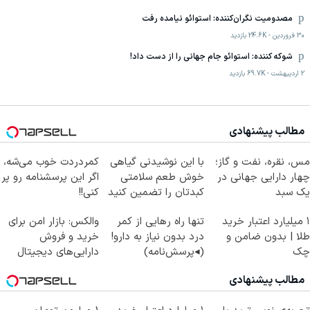
مصدومیت نگران‌کننده: استوائو نیامده رفت
30 فروردين
-
24.6K
بازدید
شوکه کننده: استوائو جام جهانی را از دست داد!
2 اردیبهشت
-
69.7K
بازدید
مطالب پیشنهادی
مس، نقره، نفت و گاز؛
با این نوشیدنی گیاهی
کمردردت خوب می‌شه،
چهار دارایی جهانی در
خوش طعم سلامتی
اگر این پرسشنامه رو پر
یک سبد
کبدتان را تضمین کنید
کنی!!
۱ میلیارد اعتبار خرید
تنها راه رهایی از کمر
والکس: بازار امن برای
طلا | بدون ضامن و
درد بدون نیاز به دارو!
خرید و فروش
چک
(◂پرسش‌نامه)
دارایی‌های دیجیتال
مطالب پیشنهادی