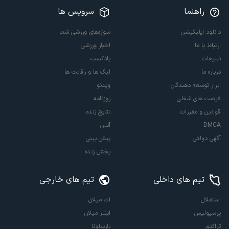
راهنما
سرویس ها
دانلود اپلیکیشن
سوژه‌های ورزشی شما
ارتباط با ما
اخبار ورزشی
تبلیغات
پادکست
درباره ما
لیگ ها و رقابت ها
ابزار توسعه دهندگان
ویدئو
فرصت های شغلی
روزنامه
قوانین و مقررات
نتایج زنده
DMCA
آنتن
آگهی دولتی
پیش بینی
پخش زنده
تیم های داخلی
تیم های خارجی
استقلال
آث میلان
پرسپولیس
اینتر میلان
تراکتور
بارسلونا