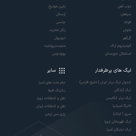
ذوب آهن
بایرن مونیخ
سپاهان
آرسنال
فولاد
چلسی
ملوان
رئال مادرید
گل‌گهر
لیورپول
آلومینیوم اراک
منچستریونایتد
استقلال خوزستان
یوونتوس
لیگ های پرطرفدار
سایر
جدول لیگ برتر ایران (خلیج فارس)
جام ملت های آسیا
لیگ آزادگان
رنکینگ فیفا
لیگ برتر انگلیس
نقل و انتقالات اروپا
لالیگا اسپانیا
نقل و انتقالات ایران
سری آ ایتالیا
پاری سن ژرمن
لیگ قهرمانان اروپا
لیگ نخبگان آسیا