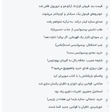
قیمت بند فروش قرارداد آرائوخو و لیورپول فاش شد
خودروهای فرمول یک، سبک‌تر و کوچک‌تر می‌شوند
صدای ستاره اینتر درآمد: به ترکیه نخواهم رفت
عقب نشینی پرسپولیس از جذب حسین‌نژاد
در سودای تکرار یک قهرمانی: اگر پیاتزا اجازه دهد!
چپ استقلال، پرسپولیسی است(عکس)
خرید بعدی پرسپولیس بست!
شایعه عجیب: علاقه رئال به کاپیتان یوونتوس!
غول نروژی فدای خرید ولاهوویچ می‌شود؟!
ولاسکو بازیکنانش را با کتاب سورپرایز کرد
صالحی: قوانین برای داوران و ناظران یکسان سازی شد
اسماعیل صفیری: تغیرات داوری زیاد بود
خرید جنجالی: ستاره بارسا این هفته در پاریس!
خورشیدی: ناظران با قوانین جدید آشنا شدند