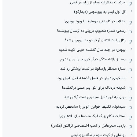
جزئیات مذاکرات عمان از زبان عراقچی
گل اول اینتر به یوونتوس (دیمارکو)
انقلاب در کاپیتانی بارسلونا با ورود رودری!
رسمی: ستاره محبوب برزیلی به آرسنال پیوست!
رئال باعث انتقال آرائوخو به لیورپول شد!
پیوس: در چند سال گذشته خیلی اذیت شدیم
بعد از بازنشستگی دیگر کاری با والیبال ندارم
ستاره مدنظر بارسلونا در تست پزشکی رد شد
عملکردی داوان در فصل گذشته قابل قبول بود
شایعه دردناک برای لئو: پدر مسی درگذشت!
نوری به این دلایل سرمربی نفت آبادان شد
سیمئونه: تکلیف خولین آلوارز را مشخص کردیم
استارت ناکام بزرگ لیگ ملت‌ها برای فتح اروپا
بازدید مدیرعامل از کمپ اختصاصی تراکتور (عکس)
رونمایی از کیت سوم باشگاه یوونتوس