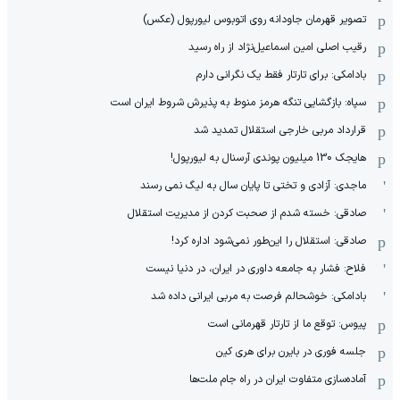
تصویر قهرمان جاودانه روی اتوبوس لیورپول (عکس)
رقیب اصلی امین اسماعیل‌نژاد از راه رسید
بادامکی: برای تارتار فقط یک نگرانی دارم
سپاه: بازگشایی تنگه هرمز منوط به پذیرش شروط ایران است
قرارداد مربی خارجی استقلال تمدید شد
هایجک 130 میلیون پوندی آرسنال به لیورپول!
ماجدی: آزادی و تختی تا پایان سال به لیگ نمی رسند
صادقی: خسته شدم از صحبت کردن از مدیریت استقلال
صادقی: استقلال را این‌طور نمی‌شود اداره کرد!
فلاح: فشار به جامعه داوری در ایران، در دنیا نیست
بادامکی: خوشحالم فرصت به مربی ایرانی داده شد
پیوس: توقع ما از تارتار قهرمانی است
جلسه فوری در بایرن برای هری کین
آماده‌سازی متفاوت ایران در راه جام ملت‌ها