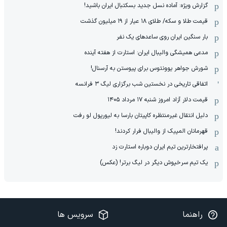
گزارش ویژه‌: آماده نسل جدید بسکتبال ایران باشید!
قیمت طلا و سکه/ طلای ۱۸ عیار از ۱۹ میلیون گذشت
بار سنگین ایران روی ساعدهای یک نفر
مدعی همیشگی والیبال ایران: استارت از هفته آینده
شورش جواهر یوونتوس برای پیوستن به آرسنال!
اتفاقی تاریخی در نخستین شب برگزاری لیگ ۳ فرانسه
قیمت دلار آزاد امروز شنبه ۱۷ مرداد ۱۴۰۵
دلیل انتقال غیرمنتظره کاپیتان بارسا به لیورپول لو رفت
قهرمانان المپیک از والیبال فرار کردند!
پرافتخارترین تیم ایران دوباره استارت زد
یک تیم سرخپوش دیگر در لیگ برتر! (عکس)
راهنما
سرویس ها