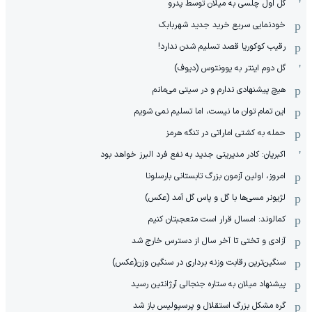
گل اول چلسی به میلان توسط پدرو
خودنمایی سریع خرید جدید شهربابک
رقیب کوکوریا قصد تسلیم شدن ندارد!
گل دوم اینتر به یوونتوس (دیوف)
هیچ پیشنهادی ندارم و در سیتی می‌مانم
این تمام توان ما نیست، اما تسلیم نمی شویم
حمله به کشتی اماراتی در تنگه هرمز
اکبریان: کادر مدیریتی جدید به نفع فرد البرز خواهد بود
امروز، اولین آزمون بزرگ تابستانی بارسلونا
لژیونر مسی‌ها با گل و پاس گل آمد (عکس)
کمالوند: امسال قرار است متعجبتان کنیم
آزادی و تختی تا آخر سال از دسترس خارج شد
سنگین‌ترین رقابت وزنه برداری در سنگین وزن(عکس)
پیشنهاد میلان به ستاره جنجالی آرژانتین رسید
گره مشکل بزرگ استقلال و پرسپولیس باز شد