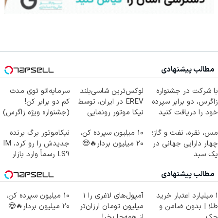
مطالب پیشنهادی
با شرکت در جشنواره
لوکس‌ترین شاسی‌بلند
سرمایه‌اتو توی مدت
زاگرس، دو برابر سپرده
EREV در ایران، توسط
کم دو برابر کن!
خود را دریافت کنید
نیکا موتور رونمایی
(جشنواره ویژه زاگرس)
شد!
🔥
مس، نقره، نفت و گاز؛
10 میلیون سپرده کن،
نیکاموتور برگ برنده
چهار دارایی جهانی در
20 میلیون بردار🔥😍
جدیدش را رو کرد، IM
یک سبد
LS9 رسماً وارد بازار
ایران شد
مطالب پیشنهادی
۱ میلیارد اعتبار خرید
آمپول‌های لاغری را ۱
10 میلیون سپرده کن،
طلا | بدون ضامن و
میلیون تومان ارزان‌تر
20 میلیون بردار🔥😍
چک
از همه‌جا بخر!