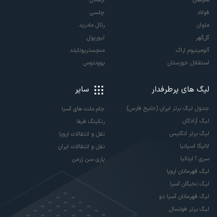
فولاد
چلسی
ملوان
رئال مادرید
گل‌گهر
لیورپول
آلومینیوم اراک
منچستریونایتد
استقلال خوزستان
یوونتوس
لیگ های پرطرفدار
سایر
جدول لیگ برتر ایران (خلیج فارس)
جام ملت های آسیا
لیگ آزادگان
رنکینگ فیفا
لیگ برتر انگلیس
نقل و انتقالات اروپا
لالیگا اسپانیا
نقل و انتقالات ایران
سری آ ایتالیا
پاری سن ژرمن
لیگ قهرمانان اروپا
لیگ نخبگان آسیا
لیگ قهرمانان آسیا دو
لیگ برتر فوتسال