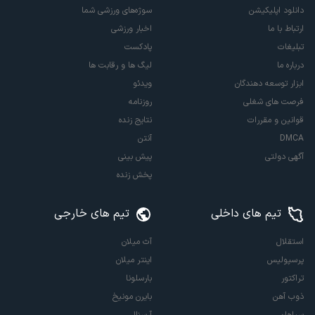
دانلود اپلیکیشن
سوژه‌های ورزشی شما
ارتباط با ما
اخبار ورزشی
تبلیغات
پادکست
درباره ما
لیگ ها و رقابت ها
ابزار توسعه دهندگان
ویدئو
فرصت های شغلی
روزنامه
قوانین و مقررات
نتایج زنده
DMCA
آنتن
آگهی دولتی
پیش بینی
پخش زنده
تیم های داخلی
تیم های خارجی
استقلال
آث میلان
پرسپولیس
اینتر میلان
تراکتور
بارسلونا
ذوب آهن
بایرن مونیخ
سپاهان
آرسنال