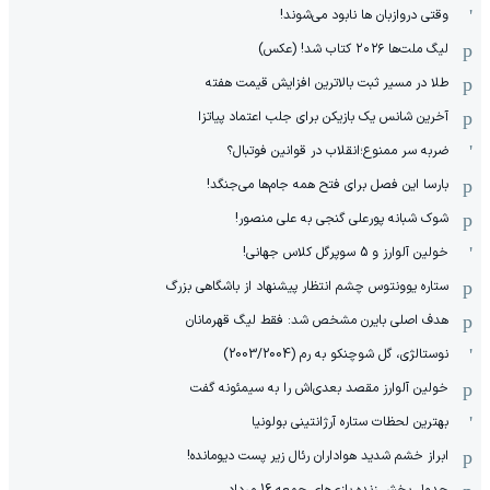
وقتی دروازبان ها نابود می‌شوند!
لیگ ملت‌ها ٢٠٢۶ کتاب شد! (عکس)
طلا در مسیر ثبت بالاترین افزایش قیمت هفته
آخرین شانس یک بازیکن برای جلب اعتماد پیاتزا
ضربه سر ممنوع؛انقلاب در قوانین فوتبال؟
بارسا این فصل برای فتح همه جام‌ها می‌جنگد!
شوک شبانه پورعلی گنجی به علی منصور!
خولین آلوارز و 5 سوپرگل کلاس جهانی!
ستاره یوونتوس چشم انتظار پیشنهاد از باشگاهی بزرگ
هدف اصلی بایرن مشخص شد: فقط لیگ قهرمانان
نوستالژی، گل شوچنکو به رم (2003/2004)
خولین آلوارز مقصد بعدی‌اش را به سیمئونه گفت
بهترین لحظات ستاره آرژانتینی بولونیا
ابراز خشم شدید هواداران رئال زیر پست دیومانده!