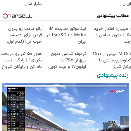
ایران
یکبار شارژ
مطالب پیشنهادی
۱ میلیارد اعتبار خرید
نیکاموتور نماینده IM
زانو دردت رو بدون
طلا | بدون ضامن و
Motor و Lynk&Co در
قرص برای همیشه
چک
ایران
خوب کن! (قدم اول،
پرسش‌نامه)
IM LS9 بیش از 1500
گردونه شانس بدون
هنوز 50 تتر رو دریافت
کیلومترپیمایش با
پوچ از PS5 تا
نکردی؟ | رایگان ثبت
یکبار شارژ
آیفون17 و بیت کوین
نام کن و رایگان شروع
🔥
کن!
زنده پیشنهادی