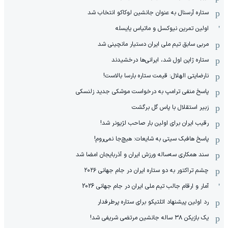
ستاره آرسنال به عنوان جانشین لوکاکو انتخاب شد
اولین تمرین نیوکسل و ماتیاس یایسله
مربی سابق تیم ملی ایران دستیار مانچینی شد
ستاره ژاپن اول شد، ایرانی‌ها درخشیدند
نارضایتی الهلال: قیمت ستاره بارسا بالاست!
پاسخ منفی ترامپ به درخواست موشکی جدید زلنسکی
زبیر استقلال با پاس گل برگشت
رقیب ایران برای اولین بار صاحب لژیونر شد!
پاسخ هافبک سیتی به شایعات: هیچ‌جا نمی‌روم!
سند همکاری سه‌ساله‌ ‌ورزش ایران و آذربایجان امضا شد
چشم تراکتور به دو ستاره ایران در جام جهانی ۲۰۲۶
آمار و ارقام جالب تیم ملی ایران در جام جهانی 2026
رد اولین پیشنهاد اتلتیکو برای ستاره پرطرفدار
یک بازیکن ۳۸ ساله جانشین مرتضی شریفی شد!