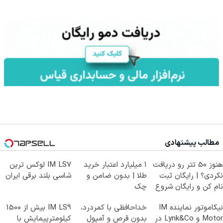
مطالب پیشنهادی
هنوز 50 تتر رو دریافت
۱ میلیارد اعتبار خرید
IM LS7 لوکس ترین
نکردی؟ | رایگان ثبت
طلا | بدون ضامن و
شاسی بلند برقی ایران
نام کن و رایگان شروع
چک
کن!
نیکاموتور نماینده IM
خداحافظی با کمردرد،
IM LS9 بیش از 1500
Motor و Lynk&Co در
بدون قرص و آمپول
کیلومترپیمایش با