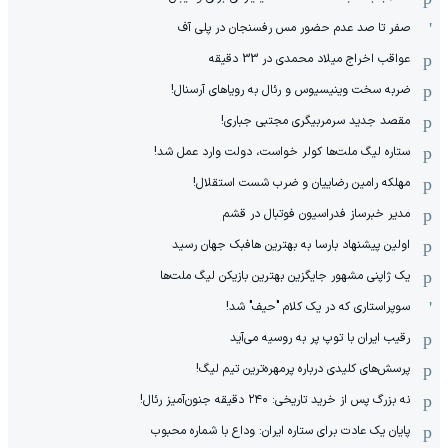
صفر تا صد عدم حضور مس رفسنجان در پلی آف
عواقب اخراج میلاد محمدی در 33 دقیقه
ضربه سخت وینیسیوس و رئال به رویاهای آرسنال!
مقصد جدید سرمربیگری مجتبی جباری!
ستاره لیگ ملت‌ها کولر خواست، دولت وارد عمل شد!
مهلکه رامین رضاییان و ضرب شست استقلال!
مدیر خبرساز فدراسیون فوتبال در قشم
اولین پیشنهاد بارسا به بهترین هافبک جهان رسید
یک ژاپنی مشهور جایگزین بهترین بازیکن لیگ ملت‌ها
سوپراستاری که در یک کلام "حیف" شد!
رقیب ایران با توپ پر به روسیه می‌آید
پرسش‌های کلیدی درباره پرمهره‌ترین تیم لیگ!
نه بزرگ پس از خرید تاریخی: ۲۴۰ دقیقه جنون‌آمیز رئال!
پایان یک عادت برای ستاره ایران: وداع با شماره محبوب