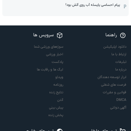
پیام احساسی یایسله آب روی آتش بود!
راهنما
سرویس ها
دانلود اپلیکیشن
سوژه‌های ورزشی شما
ارتباط با ما
اخبار ورزشی
تبلیغات
پادکست
درباره ما
لیگ ها و رقابت ها
ابزار توسعه دهندگان
ویدئو
فرصت های شغلی
روزنامه
قوانین و مقررات
نتایج زنده
DMCA
آنتن
آگهی دولتی
پیش بینی
پخش زنده