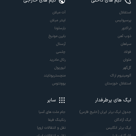
تیم های داخلی
تیم های خارجی
استقلال
آث میلان
پرسپولیس
اینتر میلان
تراکتور
بارسلونا
ذوب آهن
بایرن مونیخ
سپاهان
آرسنال
فولاد
چلسی
ملوان
رئال مادرید
گل‌گهر
لیورپول
آلومینیوم اراک
منچستریونایتد
استقلال خوزستان
یوونتوس
لیگ های پرطرفدار
سایر
جدول لیگ برتر ایران (خلیج فارس)
جام ملت های آسیا
لیگ آزادگان
رنکینگ فیفا
لیگ برتر انگلیس
نقل و انتقالات اروپا
لالیگا اسپانیا
نقل و انتقالات ایران