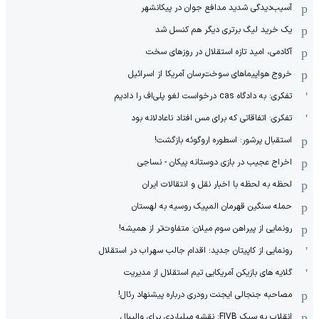
آسیب‌دیدگی شدید مدافع جوان در پیکانشهر
یک خرید لیگ برتری دیگر هم کنسل شد
آکادمی، امید تازه استقلال در روزهای سخت
خروج هواپیماهای سوخت‌رسان آمریکا از اسرائیل
تفکری: به دادگاه cas درخواست لغو پلی‌اف را دادیم
تفکری: اتفاقاتی که برای مس افتاد ناعادلانه بود
استقبال پرشور: اسطوره اروگوئه بازگشت!
اخراج عجیب در بازی دوستانه پیکان - نساجی
لحظه به لحظه با اخبار نقل و انتقالات ایران
حمله سنگین قهرمان المپیک روسیه به لهستان
رونمایی از پیراهن سوم میلان: متفاوت‌تر از همیشه!
رونمایی از کاپیتان جدید؛ اقدام جالب سهراب در استقلال
گلایه های بازیکن آمریکایی تیم استقلال از مدیریت
مصاحبه جنجالی ایجنت رودری درباره پیشنهاد رئال!
انقلاب به سبک FIVB: نقشه میلیاردی برای والیبال