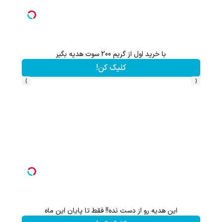
با خرید اول از گریم 200 سوت هدیه بگیر
کلیک کن!
›
‹
این هدیه رو از دست نده!! فقط تا پایان این ماه