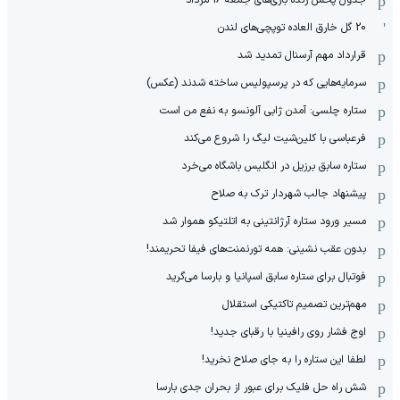
جدول پخش زنده بازی‌های جمعه 16 مرداد
20 گل خارق العاده توپچی‌های لندن
قرارداد مهم آرسنال تمدید شد
سرمایه‌هایی که در پرسپولیس ساخته شدند (عکس)
ستاره چلسی: آمدن ژابی آلونسو به نفع من است
فرعباسی با کلین‌شیت لیگ را شروع می‌کند
ستاره سابق برزیل در انگلیس باشگاه می‌خرد
پیشنهاد جالب شهردار ترک به صلاح
مسیر ورود ستاره آرژانتینی به اتلتیکو هموار شد
بدون عقب نشینی: همه تورنمنت‌های فیفا تحریمند!
فوتبال برای ستاره سابق اسپانیا و بارسا می‌گرید
مهم‌ترین تصمیم تاکتیکی استقلال
اوج فشار روی رافینیا با رقبای جدید!
لطفا این ستاره را به جای صلاح نخرید!
شش راه حل فلیک برای عبور از بحران جدی بارسا