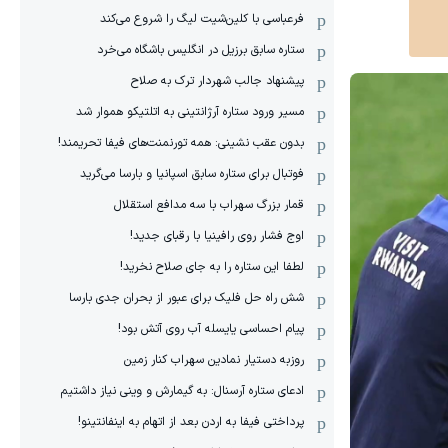
فرعباسی با کلین‌شیت لیگ را شروع می‌کند
ستاره سابق برزیل در انگلیس باشگاه می‌خرد
پیشنهاد جالب شهردار ترک به صلاح
مسیر ورود ستاره آرژانتینی به اتلتیکو هموار شد
بدون عقب نشینی: همه تورنمنت‌های فیفا تحریمند!
فوتبال برای ستاره سابق اسپانیا و بارسا می‌گرید
قمار بزرگ سهراب با سه مدافع استقلال
اوج فشار روی رافینیا با رقبای جدید!
لطفا این ستاره را به جای صلاح نخرید!
شش راه حل فلیک برای عبور از بحران جدی بارسا
پیام احساسی یایسله آب روی آتش بود!
روزبه دستیار نمادین سهراب کنار زمین
ادعای ستاره آرسنال: به گیمارش و وینی نیاز داشتیم
پرداختی فیفا به اردن بعد از اتهام به اینفانتینو!