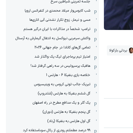
جلسه تمرینی شیاطین سرخ
شب کابوس‌وار میلاد محمدی در کنفرانس اروپا
مسی و نیمار، زوج تکرار نشدنی آبی اناری‌ها
ترامپ: شخصاً در مذاکرات با ایران درگیر هستم
واکنش سرمربی نیوکسل به انتقال گیمارش به آرسنال
تمامی گل‌های کانادا در جام جهانی 2026
بردلی بارکولا
امتیاز تیم پرماجرای لیگ یک واگذار شد
هافبک پرسپولیس در سه راهی گرفتار شد!
خلاصه بازی بنفیکا 6 - هارتس 1
تبریک جالب تونی کروس به وینیسیوس
گل ششم بنفیکا به هارتس (شلدروپ)
یک گلر و یک مدافع مطرح در راه اصفهان
گل پنجم بنفیکا به هارتس (دوران)
گل اول هارتس به بنفیکا (رناد)
۹۹ درصد مطمئنم رودری از رئال سوءاستفاده کرد