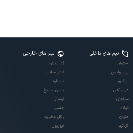
تیم های داخلی
تیم های خارجی
استقلال
آث میلان
پرسپولیس
اینتر میلان
تراکتور
بارسلونا
ذوب آهن
بایرن مونیخ
سپاهان
آرسنال
فولاد
چلسی
ملوان
رئال مادرید
گل‌گهر
لیورپول