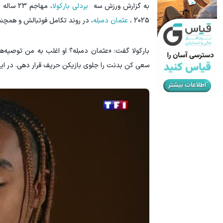
‫به گزارش ورزش سه
بردلی بارکولا
، مهاجم 23 ساله
پ
2025 ،
عثمان دمبله
، در روند تکامل فوتبالش و همچنی
۱ میلیارد اعتبار خرید طلا | بدون ضامن و چک
کلیک کن!
بارکولا گفت: «عثمان دمبله؟ او اغلب به من توصیه‌
سعی کن بدنت را جلوی بازیکن حریف قرار دهی. در این ص