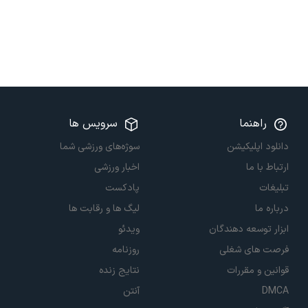
راهنما
سرویس ها
دانلود اپلیکیشن
سوژه‌های ورزشی شما
ارتباط با ما
اخبار ورزشی
تبلیغات
پادکست
درباره ما
لیگ ها و رقابت ها
ابزار توسعه دهندگان
ویدئو
فرصت های شغلی
روزنامه
قوانین و مقررات
نتایج زنده
DMCA
آنتن