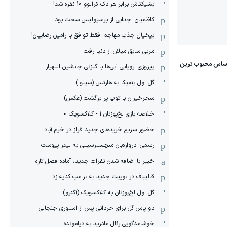
بشیکتاش برابر هرادک کرالوو 10 نفره شد!
کاظمیان: جدایی از پرسپولیس سخت بود
بیخیال جذب مهاجم: فقط توافق با رامین رضاییان!
مربی سابق میلان از دنیا رفت
پیروزی اروپایی آبی‌ها با گلزنی جانشین اللهیار
گل اول بنفیکا به هارتس (سیلوا)
سحرخیزان با توپ پر برگشت (عکس)
خلاصه بازی لخ‌پوزنان 1 - کلاکسویک 0
حضور سریع خریدهای جدید فراز در خرم آباد
رسمی: دروازه‌بان منچسترسیتی به لیدز پیوست
خیبر با اضافه شدن نفرات جدید، آماده فصل تازه
قالیباف در توییت جدید به ترامپ کنایه زد
گل اول لخ‌پوزنان به کلاکسویک (آگنرو)
دو پاس گل برای حردانی پس از استوری جنجالی
خوشامدگویی رئال مادرید به دیامونده