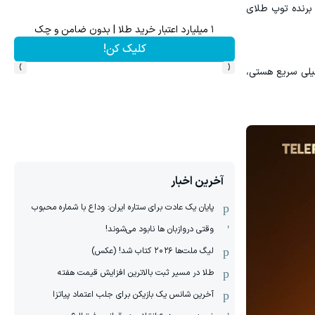
ر برنده توپ طلای
 ثروتمند شدن واقعی❗❗ بعد از این دوره تو خواب هم پول در بیار😍
فرصت ویژه‼️ استخدام بیمه ساما
کلیک کن!
تکمیل فر
›
‹
خیلی سریع هستی،
آخرین اخبار
پایان یک عادت برای ستاره ایران: وداع با شماره محبوب
وقتی دروازبان ها نابود می‌شوند!
لیگ ملت‌ها ٢٠٢۶ کتاب شد! (عکس)
طلا در مسیر ثبت بالاترین افزایش قیمت هفته
آخرین شانس یک بازیکن برای جلب اعتماد پیاتزا