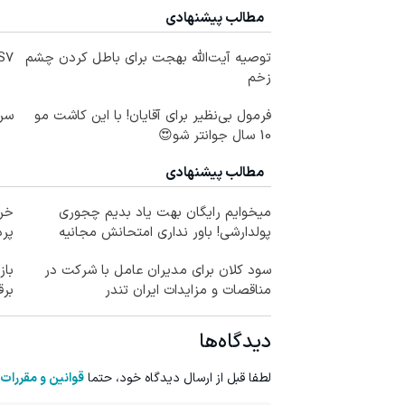
مطالب پیشنهادی
توصیه آیت‌الله بهجت برای باطل کردن چشم
IM LS7 لوکس 
زخم
فرمول بی‌نظیر برای آقایان! با این کاشت مو
سرم
10 سال جوانتر شو😍
مطالب پیشنهادی
میخوایم رایگان بهت یاد بدیم چجوری
خری
پولدارشی! باور نداری امتحانش مجانیه
پرداخ
سود کلان برای مدیران عامل با شرکت در
مناقصات و مزایدات ایران تندر
برق
دیدگاه‌ها
لطفا قبل از ارسال دیدگاه خود، حتما
قوانین و مقررات