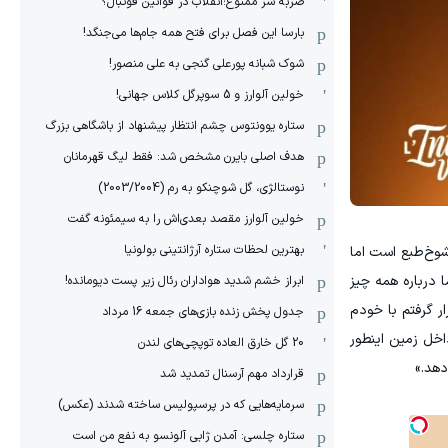
ضربه سر ممنوع؛انقلاب در قوانین فوتبال؟
بارسا این فصل برای فتح همه جام‌ها می‌جنگد!
شوک شبانه پورعلی گنجی به علی منصور!
خولین آلوارز و 5 سوپرگل کلاس جهانی!
ستاره یوونتوس چشم انتظار پیشنهاد از باشگاهی بزرگ
هدف اصلی بایرن مشخص شد: فقط لیگ قهرمانان
نوستالژی، گل شوچنکو به رم (2003/2004)
خولین آلوارز مقصد بعدی‌اش را به سیمئونه گفت
بهترین لحظات ستاره آرژانتینی بولونیا
شوخ‌طبع است اما
درباره همه چیز
ابراز خشم شدید هواداران رئال زیر پست دیومانده!
ر گرفتم با خودم
جدول پخش زنده بازی‌های جمعه 16 مرداد
اخل زمین اینطور
20 گل خارق العاده توپچی‌های لندن
دهد.»
قرارداد مهم آرسنال تمدید شد
سرمایه‌هایی که در پرسپولیس ساخته شدند (عکس)
ستاره چلسی: آمدن ژابی آلونسو به نفع من است