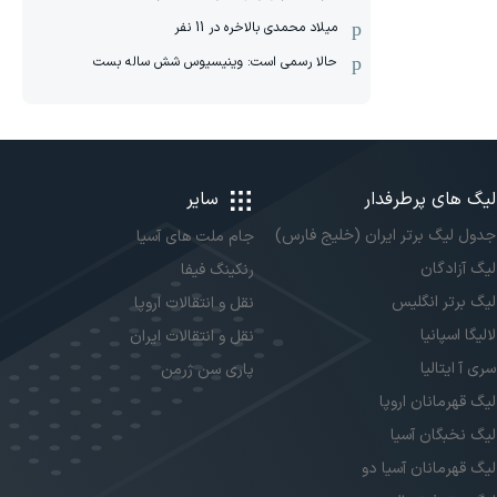
میلاد محمدی بالاخره در 11 نفر
حالا رسمی است: وینیسیوس شش ساله بست
لیگ های پرطرفدار
سایر
جدول لیگ برتر ایران (خلیج فارس)
جام ملت های آسیا
لیگ آزادگان
رنکینگ فیفا
لیگ برتر انگلیس
نقل و انتقالات اروپا
لالیگا اسپانیا
نقل و انتقالات ایران
سری آ ایتالیا
پاری سن ژرمن
لیگ قهرمانان اروپا
لیگ نخبگان آسیا
لیگ قهرمانان آسیا دو