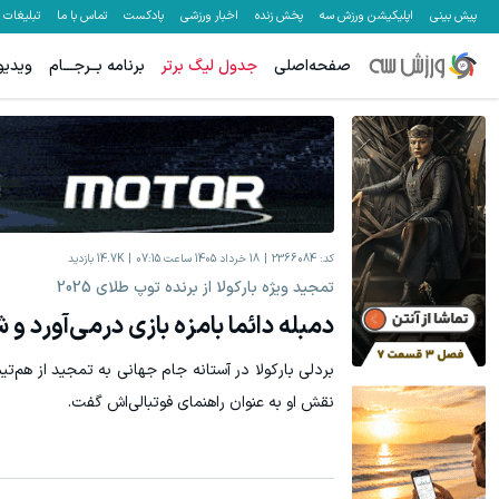
پیش بینی
اپلیکیشن ورزش سه
پخش زنده
اخبار ورزشی
پادکست
تماس با ما
تبلیغات
صفحه‌اصلی
جدول لیگ برتر
برنامه بــرجـــام
ویدیو
IM LS7 لوکس ترین شاسی بلند برقی ایران
ثبت درخواست
کد:
2366084
18 خرداد 1405 ساعت 07:15
14.7K
بازدید
‫تمجید ویژه بارکولا از برنده توپ طلای 2025
دمبله دائما بامزه بازی درمی‌آورد و
‫بردلی بارکولا در آستانه جام جهانی به تمجید از هم‌
نقش او به عنوان راهنمای فوتبالی‌اش گفت.