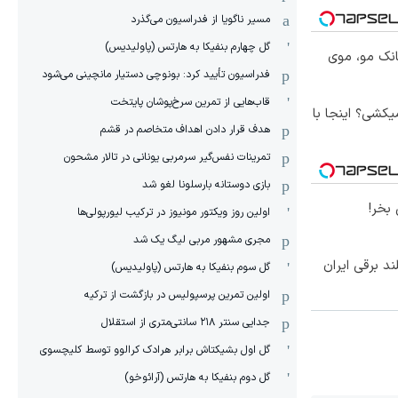
مسیر ناگویا از فدراسیون می‌گذرد
گل چهارم بنفیکا به هارتس (پاولیدیس)
انک مو، موی
فدراسیون تأیید کرد: بونوچی دستیار مانچینی می‌شود
قاب‌هایی از تمرین سرخ‌پوشان پایتخت
کشی؟ اینجا با
هدف قرار دادن اهداف متخاصم در قشم
‏تمرینات نفس‌گیر سرمربی یونانی در تالار مشحون
بازی دوستانه بارسلونا لغو شد
بخر!
اولین روز ویکتور مونیوز در ترکیب لیورپولی‌ها
مجری مشهور مربی لیگ یک شد
گل سوم بنفیکا به هارتس (پاولیدیس)
اولین تمرین پرسپولیس در بازگشت از ترکیه
جدایی سنتر ۲۱۸ سانتی‌متری از استقلال
گل اول بشیکتاش برابر هرادک کرالوو توسط کلیچسوی
گل دوم بنفیکا به هارتس (آرائوخو)