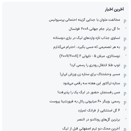
آخرین اخبار
مخالفت ملوان با جدایی گزینه احتمالی پرسپولیس
10 گل برتر جام جهانی 2008 فوتسال
تساوی جذاب تازه واردهای لیگ در بازی دوستانه
به هر تصمیمی که مسی بگیرد، احترام می‌گذارم
نوستالژی، میلان 5 - ناپولی 2 (2007/2008)
توپ طلا انتقال رودری را رسمی کرد!
مسیر وحشتناک برای ستاره زن ورزش ایران!
ستاره تراکتور این هفته سه رقمی می‌شود
مس رفسنجان حضور در لیگ یک را پذیرفت!
رسمی: وینگر 60 میلیونی رئال به فیورنتینا پیوست
6 گل استثنایی از فرانک لمپارد
برترین گل‌های رونالدو در النصر
آخرین محک دو تیم اصفهانی قبل از لیگ