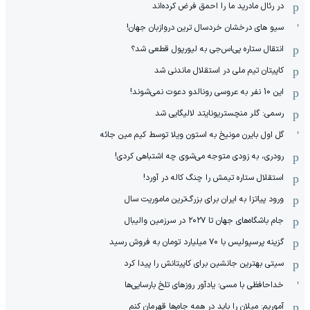
در رئال مادرید ما را احمق فرض کرده‌اند
سیو های درخشان خردسال ترین دروازبان جهان!
انتقال ستاره پی‌اس‌جی به لیورپول قطعی شد؟
کاپیتان تیم ملی در استقلال ماندنی شد
این 10 نفر به عروسی رونالدو دعوت نمی‌شوند!
رسمی: گلر منچستریونایتد لالیگایی شد
گل اول بایرن مونیخ به استون ویلا توسط کیم مین جائه
رودری، به زودی متوجه می‌شوی چه اشتباهی کردی!
استقلال ستاره تیمش را چنگ کاله در آورد!
ورود پیاتزا به ایران برای بزرگ‌ترین ماموریت سال
جام باشگاه‌های جهان تا ۲۰۲۷ در سرزمین والیبال
گزینه پرسپولیس با ۷۰ میلیارد تومان به فروش رسید
سیتی بهترین جانشین برای کاپیتانش را پیدا کرد
خداحافظی با مسی؛ یادآور روزهای تلخ بارسایی‌ها
آموریم: میلان را باید در همه جام‌ها قهرمان کنم