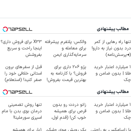
مطالب پیشنهادی
تنها راه رهایی از کمر
والکس: پلتفرم پیشرفته
X33 برای فروش داری؟
درد بدون نیاز به دارو!
برای معامله و
اینجا راحت و سریع
(◂پرسش‌نامه)
سرمایه‌گذاری ایمن
بفروشش
۱ میلیارد اعتبار خرید
پژو 206 داری برای
قبل از سفرهای برون
طلا | بدون ضامن و
فروش؟ با کارنامه به
استانی خلافی خود را
چک
بهترین قیمت بفروش!
صفر کنید! (استعلام)
مطالب پیشنهادی
۱ میلیارد اعتبار خرید
زانو دردت رو بدون
تنها روش تضمینی
طلا | بدون ضامن و
قرص برای همیشه
درمان بوی بدن با مام
چک
خوب کن! (قدم اول،
اسپری سورملینا!
پرسش‌نامه)
با زاپیامکس، به راحتی
پک رویش موی جلبک،
1بار برای همیشه