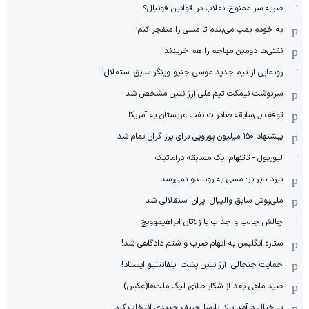
ضربه سر ممنوع؛انقلاب در قوانین فوتبال؟
به خودم بمب می‌بندم تا مسی را منفجر کنم!
نفتی‌ها دومین مهاجم را هم خریدند!
رونمایی از تیم جدید موسی جنپو وینگر سابق استقلال!
سرنوشت نیمکت تیم ملی آرژانتین مشخص شد
توقف بی‌سابقه صادرات نفت عربستان به آمریکا
پیشنهاد ۱۵۰ میلیون یورویی برای پرز گران تمام شد
لیورپول - تاتنهام؛ یک مسابقه دراماتیک
نبرد نابرابر: مسی به رونالدو نمی‌رسد
ملی‌پوش سابق والیبال ایران استقلالی شد
چالش جالب و جذاب با زلاتان ابراهیموویچ
ستاره انگلیس به اتهام ضرب و شتم دادگاهی شد!
حمایت جنجالی: آرژانتین پشت اینفانتنیو ایستاد!
صید ماهی بعد از شکار طلای لیگ ملت‌ها(عکس)
بی‌خیال درآمد بالا: بارسا حریف جدیدی انتخاب کرد