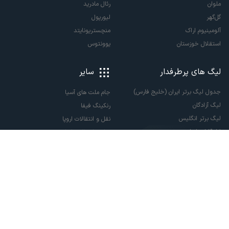
ملوان
رئال مادرید
گل‌گهر
لیورپول
آلومینیوم اراک
منچستریونایتد
استقلال خوزستان
یوونتوس
لیگ های پرطرفدار
سایر
جدول لیگ برتر ایران (خلیج فارس)
جام ملت های آسیا
لیگ آزادگان
رنکینگ فیفا
لیگ برتر انگلیس
نقل و انتقالات اروپا
لالیگا اسپانیا
نقل و انتقالات ایران
سری آ ایتالیا
پاری سن ژرمن
لیگ قهرمانان اروپا
لیگ نخبگان آسیا
لیگ قهرمانان آسیا دو
لیگ برتر فوتسال