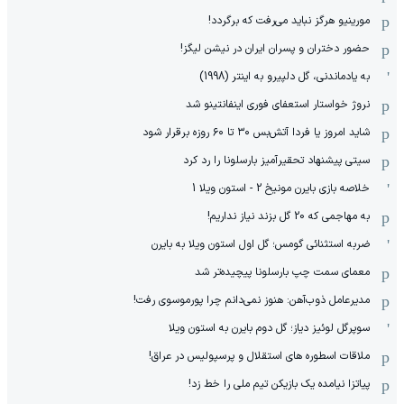
مورینیو هرگز نباید می‌رفت که برگردد!
حضور دختران و پسران ایران در نیشن لیگز!
به یادماندنی، گل دلپیرو به اینتر (1998)
نروژ خواستار استعفای فوری اینفانتینو شد
شاید امروز یا فردا آتش‌بس ۳۰ تا ۶۰ روزه برقرار شود
سیتی پیشنهاد تحقیرآمیز بارسلونا را رد کرد
خلاصه بازی بایرن مونیخ 2 - استون ویلا 1
به مهاجمی که 20 گل بزند نیاز نداریم!
ضربه استثنائی گومس؛ گل اول استون ویلا به بایرن
معمای سمت چپ بارسلونا پیچیده‌تر شد
مدیرعامل ذوب‌آهن: هنوز نمی‌دانم چرا پورموسوی رفت!
سوپرگل لوئیز دیاز؛ گل دوم بایرن به استون ویلا
ملاقات اسطوره های استقلال و پرسپولیس در عراق!
پیاتزا نیامده یک بازیکن تیم ملی را خط زد!