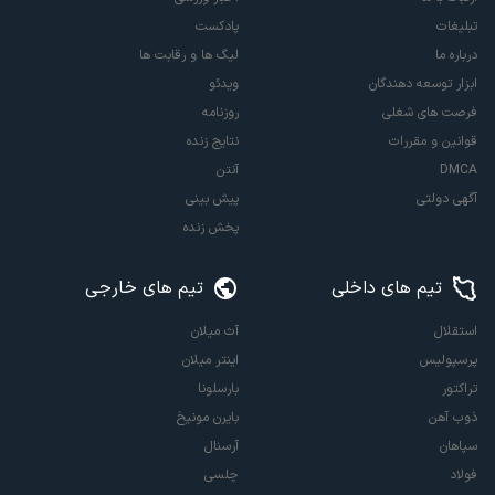
تبلیغات
پادکست
درباره ما
لیگ ها و رقابت ها
ابزار توسعه دهندگان
ویدئو
فرصت های شغلی
روزنامه
قوانین و مقررات
نتایج زنده
DMCA
آنتن
آگهی دولتی
پیش بینی
پخش زنده
تیم های داخلی
تیم های خارجی
استقلال
آث میلان
پرسپولیس
اینتر میلان
تراکتور
بارسلونا
ذوب آهن
بایرن مونیخ
سپاهان
آرسنال
فولاد
چلسی