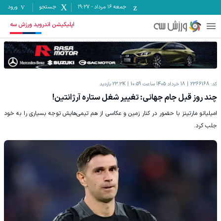
جمعه ۱۶ مرداد
-
19:27
جستجو
ورود
اپلیکیشن اندروید ورزش سه
کد:
2366168
18 خرداد 1405 ساعت 10:59
23.3K
بازدید
چند روز قبل جام جهانی: تغییر شغل ستاره آرژانتین!
امیلیانو مارتینز با حضور در کنار زمین و عکاسی از هم تیمی‌هایش توجه بسیاری را به خود
جلب کرد.