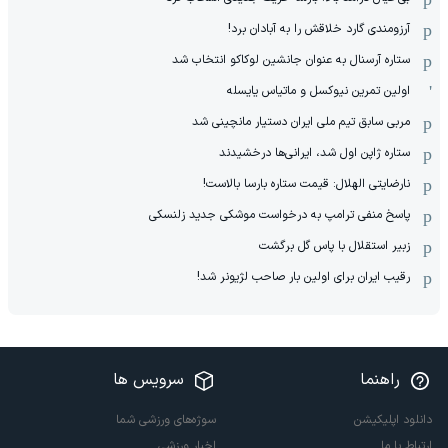
آرزومندی گارد خلاقش را به آبادان برد!
ستاره آرسنال به عنوان جانشین لوکاکو انتخاب شد
اولین تمرین نیوکسل و ماتیاس یایسله
مربی سابق تیم ملی ایران دستیار مانچینی شد
ستاره ژاپن اول شد، ایرانی‌ها درخشیدند
نارضایتی الهلال: قیمت ستاره بارسا بالاست!
پاسخ منفی ترامپ به درخواست موشکی جدید زلنسکی
زبیر استقلال با پاس گل برگشت
رقیب ایران برای اولین بار صاحب لژیونر شد!
راهنما
سرویس ها
دانلود اپلیکیشن
سوژه‌های ورزشی شما
ارتباط با ما
اخبار ورزشی