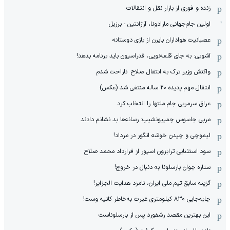
زنده و فوری از بازار نقل و انتقالات
اولین جام‌جهانی مارادونا، آرژانتین - برزیل
عصبانیت هواداران بایرن از بازی دوستانه
آشوبی: به جای قلعه‌نویی، فدراسیون باید برنامه بدهد!
واکنش وزیر ترک به انتقال صلاح: ناراحت شدم
انتقال مهم پدیده 20 ساله منتفی شد (عکس)
عراق سرمربی جام ملتها را انتخاب کرد
مربی جاسوس چمپیونشیپ: رسانه‌ها بد نشانم دادند
لیموچی و چیدن خوشه انگور در مرداد!
سود استثنایی ترابزون اسپور از قرارداد محمد صلاح
ستاره جوان بارسلونا به دنبال در خروج!
گزینه سابق تیم ملی ایران، نامزد هدایت الجزایر!
جابه‌جایی ۸۳۰ کیلومتری غیرت به‌خاطر کانیه وست!
این بهترین مقصد رشفورد پس از بارسلوناست