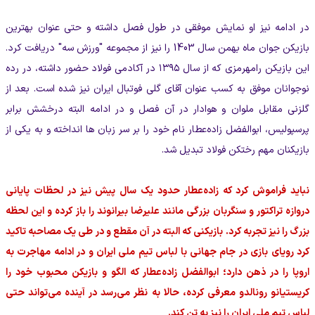
در ادامه نیز او نمایش موفقی در طول فصل داشته و حتی عنوان بهترین
بازیکن جوان ماه بهمن سال 1403 را نیز از مجموعه "ورزش سه" دریافت کرد.
این بازیکن رامهرمزی که از سال ۱۳۹۵ در آکادمی فولاد حضور داشته، در رده
نوجوانان موفق به کسب عنوان آقای گلی فوتبال ایران نیز شده است. بعد از
گلزنی مقابل ملوان و هوادار در آن فصل و در ادامه البته درخشش برابر
پرسپولیس، ابوالفضل زاده‌عطار نام خود را بر سر زبان ها انداخته و به یکی از
بازیکنان مهم رختکن فولاد تبدیل شد.
نباید فراموش کرد که زاده‌عطار حدود یک سال پیش نیز در لحظات پایانی
دروازه تراکتور و سنگربان بزرگی مانند علیرضا بیرانوند را باز کرده و این لحظه
بزرگ را نیز تجربه کرد. بازیکنی که البته در آن مقطع و در طی یک مصاحبه تاکید
کرد رویای بازی در جام جهانی با لباس تیم ملی ایران و در ادامه مهاجرت به
اروپا را در ذهن دارد؛ ابوالفضل زاده‌عطار که الگو و بازیکن محبوب خود را
کریستیانو رونالدو معرفی کرده، حالا به نظر می‌رسد در آینده می‌تواند حتی
لباس تیم ملی ایران را نیز به تن کند.