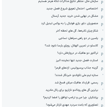
سازمان ملل: منتظر نتایج مذاکرات تنگه هرمز هستیم
اختصاصی: احتمال تعویق شروع فصل جدید
مشکل در نهایی شدن خرید جدید آرسنال
منصوریان: داور بازی فوتبال را به بوکس تبدیل کرد
شکارچیان ثانیه‌ها، گل های لحظه آخر
یاسین در دو راهی سپاهان- نساجی
کانسلو در تمرین الهلال: رویای بارسا نابود شد؟
تراکتور دو هافبک در دروازه‌اش دارد!
استارت فصل جدید تنها نماینده البرز
گزینه جذاب پرسپولیس: اژدهای قرمز!
ستاره تیم ملی تکواندو خبرنگار شدند!
رسمی: قرارداد هافبک میلان فسخ شد
برترین گل های رونالدو نازاریو برای رئال مادرید
پزشکیان: چرا من و ترامپ توافق را امضا کردیم؟
تصاویری که باعث سردرد مهدی تارتار می‌شود!