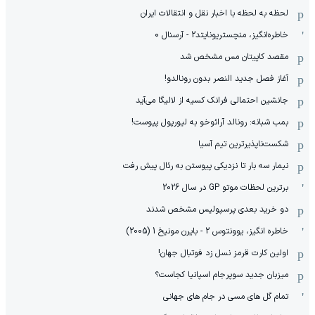
لحظه به لحظه با اخبار نقل و انتقالات ایران
خاطره‌انگیز، منچستریونایتد2 - آرسنال 0
مقصد کاپیتان مس مشخص شد
آغاز فصل جدید النصر بدون رونالدو!
جانشین احتمالی فرانک کسیه از لالیگا می‌آید
بمب شبانه: رونالد آرائوخو به لیورپول پیوست!
شکست‌ناپذیرترین تیم آسیا
نیمار سه بار تا نزدیکی پیوستن به رئال پیش رفت
برترین لحظات موتو GP در سال 2026
دو خرید بعدی پرسپولیس مشخص شدند
خاطره انگیز، یوونتوس 2 - بایرن مونیخ 1 (2005)
اولین کارت قرمز نسل زد فوتبال جهان!
میزبان جدید سوپرجام اسپانیا کجاست؟
تمام گل های مسی در جام های جهانی