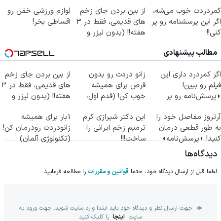
کمردردت خوب می‌شه،
از بین بردن جای زخم
لوازم ورزشی خفن رو
اگر این پرسشنامه رو پر
های قدیمی، فقط در 3
اقساطی بخر!
کنی!!
هفته!! (بدون لیزر و
جراحی)
مطالب پیشنهادی
اگر کمردرد داری این
زانو دردت رو بدون
از بین بردن جای زخم
فیلم رو ببین!
قرص برای همیشه
های قدیمی، فقط در 3
◗پرسش‌نامه رو پر
خوب کن! (قدم اول،
هفته!! (بدون لیزر و
کن◖
پرسش‌نامه)
جراحی)
آرتروز مفاصل خود را
این دکتر شیرازی کرم
1بار برای همیشه
به طور قطعی درمان
ترمیم زخم ایرانی را
زانودردت رودرمان کن!
کنید! ◗پرسش‌نامه◖
ساخت!!!
(تکنولوژی آلمان)
◂پرسشنامه▸
دیدگاه‌ها
لطفا قبل از ارسال دیدگاه خود، حتما
قوانین و مقررات
را مطالعه فرمایید.
جهت ارسال نظر و دیدگاه خود باید ابتدا وارد سایت شوید. جهت ورود به
سایت
اینجا
را کلیک کنید