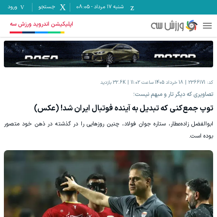
شنبه ۱۷ مرداد
-
08:05
جستجو
ورود
اپلیکیشن اندروید ورزش سه
کد:
2366171
18 خرداد 1405 ساعت 11:02
32.6K
بازدید
تصاویری که دیگر تار و مبهم نیست؛
توپ جمع‌کنی که تبدیل به آینده فوتبال ایران شد! (عکس)
ابوالفضل زاده‌عطار، ستاره جوان فولاد، چنین روزهایی را در گذشته در ذهن خود متصور
بوده است.