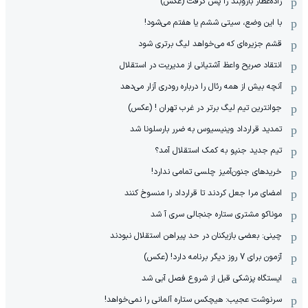
زاده‌عطار بازوبند را پس گرفت (عکس)
با این وضع، سیتی ششم یا هفتم می‌شود!
قشم جزیره‌ای که می‌خواهد لیگ برتری شود
انتقاد صریح واعظ آشتیانی از مدیریت در استقلال
آنچه بیش از همه رئال را درباره رودری آزار می‌دهد
جوانترین تیم لیگ برتر در غرب تهران ! (عکس)
تمدید قرارداد وینیسیوس به ضرر بارسلونا شد
تیم جدید جنپو به کمک استقلال آمد؟
خریدهای جنون‌آمیز چلسی تمامی ندارد!
امضای مرا جعل کردند تا قرارداد را منسوخ کنند
موناکو مشتری ستاره جنجالی سری آ شد
چینی: بعضی بازیکنان در حد پیراهن استقلال نبودند
آزمون برای 7 روز دیگر برنامه دارد! (عکس)
ایستگاه پزشکی قبل از شروع فصل آبی شد
سرنوشت عجیب: هیچکس ستاره آلمانی را نمی‌خواهد!