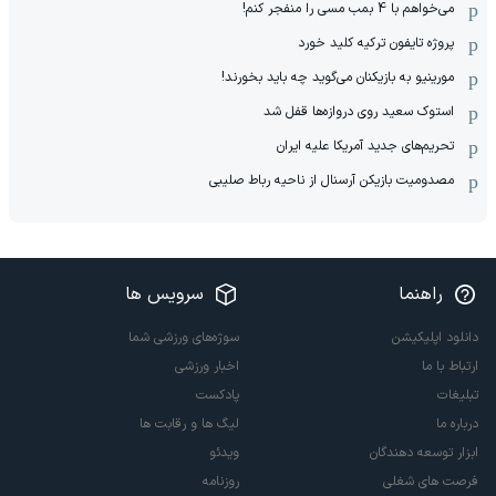
می‌خواهم با 4 بمب مسی را منفجر کنم!
پروژه تایفون ترکیه کلید خورد
مورینیو به بازیکنان می‌گوید چه باید بخورند!
استوک سعید روی دروازه‌ها قفل شد
تحریم‌های جدید آمریکا علیه ایران
مصدومیت بازیکن آرسنال از ناحیه رباط صلیبی
راهنما
سرویس ها
دانلود اپلیکیشن
سوژه‌های ورزشی شما
ارتباط با ما
اخبار ورزشی
تبلیغات
پادکست
درباره ما
لیگ ها و رقابت ها
ابزار توسعه دهندگان
ویدئو
فرصت های شغلی
روزنامه