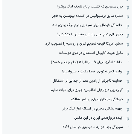
پول سعودی ته کشید، پایان تاریک لیگ روشن!
ستاره سابق پرسپولیس در آستانه پیوستن به فجر
خانم گل فوتبال ایران سرمربی تیم لیگ برتری شد
پایان بازی تیم یحیی و علی منصور با کتک‌کاری!
سنای آمریکا لایحه تحریم ایران و روسیه را تصویب کرد
دلیل غیبت کاپیتان استقلال در بازی دوستانه
خاطره انگیز، ایران 5 - ایتالیا 5 (جام جهانی 2008)
اولین تجربه نوری، فردا مقابل پرسپولیس!
حمایت تاجرنیا از رامین بعد از جدایی از استقلال!
گران‌ترین دروازه‌بان انگلیس: چیزی برای اثبات ندارم
دیوانگی هواداران برای پیراهن شالکه
چهره بشاش محرم در آستانه آغاز لیگ برتر
آینده دروازه‌بانی ایران در این عکس!
سوپرگل رونالدو به سمپدوریا در سال 2019