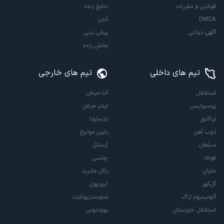
قوانین و مقررات
نتایج زنده
DMCA
آنتن
آگهی دولتی
پیش بینی
پخش زنده
تیم های داخلی
تیم های خارجی
استقلال
آث میلان
پرسپولیس
اینتر میلان
تراکتور
بارسلونا
ذوب آهن
بایرن مونیخ
سپاهان
آرسنال
فولاد
چلسی
ملوان
رئال مادرید
گل‌گهر
لیورپول
آلومینیوم اراک
منچستریونایتد
استقلال خوزستان
یوونتوس