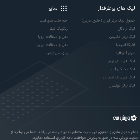
لیگ های پرطرفدار
سایر
جدول لیگ برتر ایران (خلیج فارس)
جام ملت های آسیا
لیگ آزادگان
رنکینگ فیفا
لیگ برتر انگلیس
نقل و انتقالات اروپا
لالیگا اسپانیا
نقل و انتقالات ایران
سری آ ایتالیا
پاری سن ژرمن
لیگ قهرمانان اروپا
لیگ نخبگان آسیا
لیگ قهرمانان آسیا دو
لیگ برتر فوتسال
تمام حقوق مادی و معنوی این سایت متعلق به ورزش سه می باشد. شما می توانید از
سایت ورزش سه در صورت پذیرش موافقت نامه کاربری استفاده نمایید.