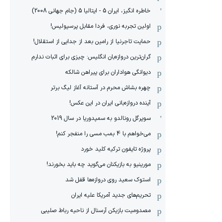
خاطره انگیز، ایران 5 - ایتالیا 5 (جام جهانی 2008)
اولین تجربه نوری، فردا مقابل پرسپولیس!
حمایت تاجرنیا از رامین بعد از جدایی از استقلال!
گران‌ترین دروازه‌بان انگلیس: چیزی برای اثبات ندارم
دیوانگی هواداران برای پیراهن شالکه
چهره بشاش محرم در آستانه آغاز لیگ برتر
آینده دروازه‌بانی ایران در این عکس!
سوپرگل رونالدو به سمپدوریا در سال 2019
می‌خواهم با 4 بمب مسی را منفجر کنم!
پروژه تایفون ترکیه کلید خورد
مورینیو به بازیکنان می‌گوید چه باید بخورند!
استوک سعید روی دروازه‌ها قفل شد
تحریم‌های جدید آمریکا علیه ایران
مصدومیت بازیکن آرسنال از ناحیه رباط صلیبی