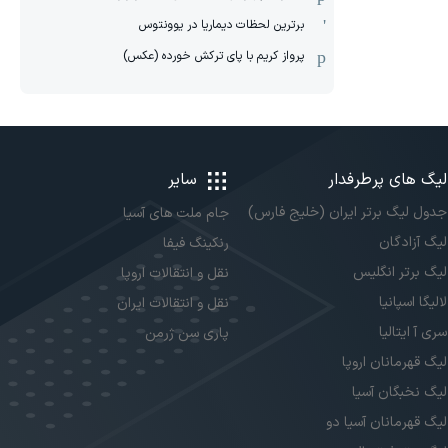
برترین لحظات دیماریا در یوونتوس
پرواز کریم با پای ترکش خورده (عکس)
لیگ های پرطرفدار
سایر
جدول لیگ برتر ایران (خلیج فارس)
جام ملت های آسیا
لیگ آزادگان
رنکینگ فیفا
لیگ برتر انگلیس
نقل و انتقالات اروپا
لالیگا اسپانیا
نقل و انتقالات ایران
سری آ ایتالیا
پاری سن ژرمن
لیگ قهرمانان اروپا
لیگ نخبگان آسیا
لیگ قهرمانان آسیا دو