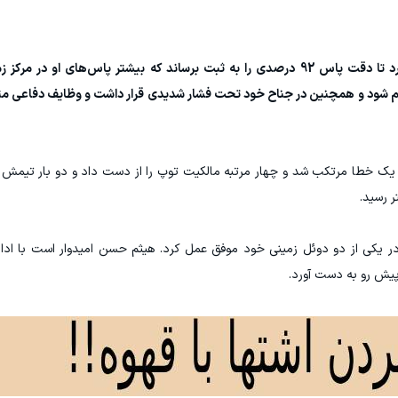
او از مجموع 12 پاس خود، 11 پاس صحیح ارسال کرد تا دقت پاس 92 درصدی را به ثبت برساند که بیشتر پاس‌های
شود و همچنین در جناح خود تحت فشار شدیدی قرار داشت و وظایف دفاعی متع
1 بار توپ را لمس کرد، یک خطا مرتکب شد و چهار مرتبه مالکیت توپ را از دست داد و دو بار ت
ر یکی از دو دوئل زمینی خود موفق عمل کرد. هيثم حسن امیدوار است با ادام
پیش رو به دست آورد.