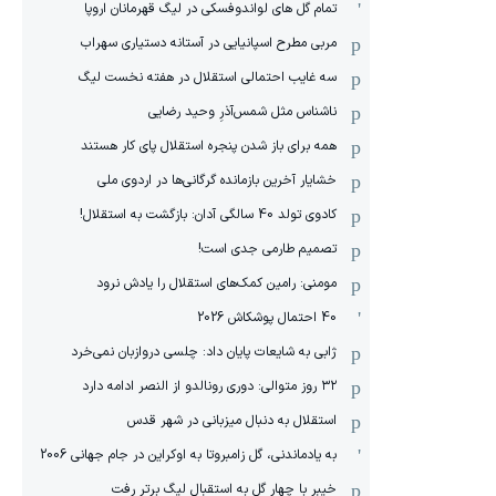
تمام گل های لواندوفسکی در لیگ قهرمانان اروپا
مربی مطرح اسپانیایی در آستانه دستیاری سهراب
سه غایب احتمالی استقلال در هفته نخست لیگ
ناشناس مثل شمس‌آذرِ وحید رضایی
همه برای باز شدن پنجره استقلال پای کار هستند
خشایار آخرین بازمانده گرگانی‌ها در اردوی ملی
کادوی تولد 40 سالگی آدان: بازگشت به استقلال!
تصمیم طارمی جدی است!
مومنی: رامین کمک‌های استقلال را یادش نرود
40 احتمال پوشکاش 2026
ژابی به شایعات پایان داد: چلسی دروازبان نمی‌خرد
۳۲ روز متوالی: دوری رونالدو از النصر ادامه دارد
استقلال به دنبال میزبانی در شهر قدس
به یادماندنی، گل زامبروتا به اوکراین در جام جهانی 2006
خیبر با چهار گل به استقبال لیگ برتر رفت