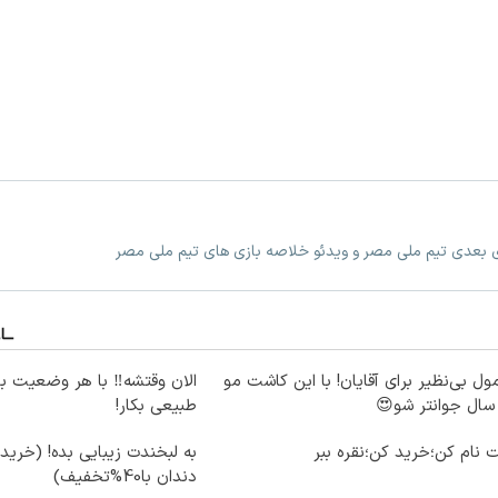
زی بعدی تیم ملی مصر و ویدئو خلاصه بازی های تیم ملی مصر
ول بی‌نظیر برای آقایان! با این کاشت مو
الان وقتشه‼️ با هر وضعیت ب
طبیعی بکار!
 نام کن؛خرید کن؛نقره ببر
به لبخندت زیبایی بده! (خرید
دندان با40%تخفیف)