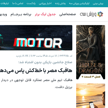
پیش بینی
اپلیکیشن ورزش سه
پخش زنده
اخبار ورزشی
پادکست
تماس با ما
تبلیغات
صفحه‌اصلی
جدول لیگ برتر
برنامه بــرجـــام
ویدیو
کد:
2366175
18 خرداد 1405 ساعت 11:23
18.7K
بازدید
صلاح جانشین بازیکن بدون اشتباه شد؛
هافبک مصر با خط‌کش پاس می‌دهد
هافبک تیم ملی مصر عملکرد قابل توجهی در دیدار 
برزیل داشت.