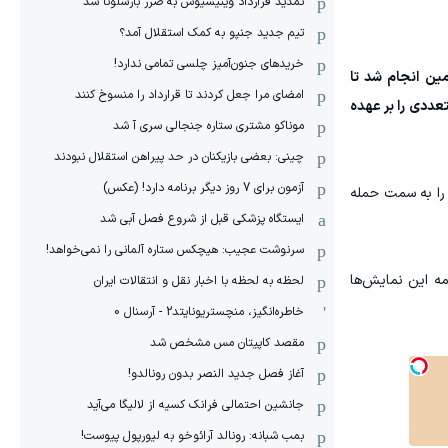
تمدید قرارداد وینیسیوس به ضرر بارسلونا شد
تیم جدید جنپو به کمک استقلال آمد؟
خریدهای جنون‌آمیز چلسی تمامی ندارد!
 او در مرکز زمین انجام شد تا
امضای مرا جعل کردند تا قرارداد را منسوخ کنند
ددی را بر عهده
موناکو مشتری ستاره جنجالی سری آ شد
چینی: بعضی بازیکنان در حد پیراهن استقلال نبودند
آزمون برای 7 روز دیگر برنامه دارد! (عکس)
یمش را به سمت حمله
ایستگاه پزشکی قبل از شروع فصل آبی شد
سرنوشت عجیب: هیچکس ستاره آلمانی را نمی‌خواهد!
ه این نمایش‌ها
لحظه به لحظه با اخبار نقل و انتقالات ایران
خاطره‌انگیز، منچستریونایتد2 - آرسنال 0
مقصد کاپیتان مس مشخص شد
آغاز فصل جدید النصر بدون رونالدو!
جانشین احتمالی فرانک کسیه از لالیگا می‌آید
بمب شبانه: رونالد آرائوخو به لیورپول پیوست!