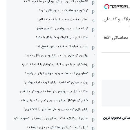
کانسلو در تمرین الهلال: رویای بارسا نابود شد؟
تراکتور دو هافبک در دروازه‌اش دارد!
پلاک و کد ملی،
استارت فصل جدید تنها نماینده البرز
گزینه جذاب پرسپولیس: اژدهای قرمز!
۵۰ درصد کش بک در حساب معاملاتی ecn
ستاره تیم ملی تکواندو خبرنگار شدند!
رسمی: قرارداد هافبک میلان فسخ شد
برترین گل های رونالدو نازاریو برای رئال مادرید
پزشکیان: چرا من و ترامپ توافق را امضا کردیم؟
تصاویری که باعث سردرد مهدی تارتار می‌شود!
پول سعودی ته کشید، پایان تاریک لیگ روشن!
ستاره سابق پرسپولیس در آستانه پیوستن به فجر
خانم گل فوتبال ایران سرمربی تیم لیگ برتری شد
پایان بازی تیم یحیی و علی منصور با کتک‌کاری!
سنای آمریکا لایحه تحریم ایران و روسیه را تصویب کرد
دلیل غیبت کاپیتان استقلال در بازی دوستانه