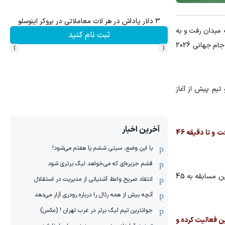
۳ دلار پاداش در هر لات معاملاتی در بروکر اینوسلو
به میدان رفت و به
ثبت نام کنید
›
‹
روند نمایش‌های همیشگی خود در ترکیب تیم ملی ادامه داد؛ مسابقه‌ای که در چارچوب آخرین برنامه آماده‌سازی دو تیم پیش از آغاز جام جهانی 2026
تیم پیش از آغاز
آخرین اخبار
حسام حسن سرمربی تیم ملی مصر، هيثم حسن را در ترکیب اصلی دیدار برابر برزیل قرار داد و این بازیکن از ابتدای مسابقه به میدان رفت و تا دقیقه 46
با این وضع، سیتی ششم یا هفتم می‌شود!
قشم جزیره‌ای که می‌خواهد لیگ برتری شود
هيثم حسن در آغاز نیمه دوم جای خود را به محمد صلاح، کاپیتان تیم ملی مصر و ستاره لیورپول، داد تا مجموع دقایق حضور او در این مسابقه به 45
انتقاد صریح واعظ آشتیانی از مدیریت در استقلال
آنچه بیش از همه رئال را درباره رودری آزار می‌دهد
جوانترین تیم لیگ برتر در غرب تهران ! (عکس)
ن فعالیت کرده و