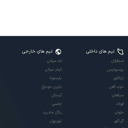
تیم های داخلی
تیم های خارجی
استقلال
آث میلان
پرسپولیس
اینتر میلان
تراکتور
بارسلونا
ذوب آهن
بایرن مونیخ
سپاهان
آرسنال
فولاد
چلسی
ملوان
رئال مادرید
گل‌گهر
لیورپول