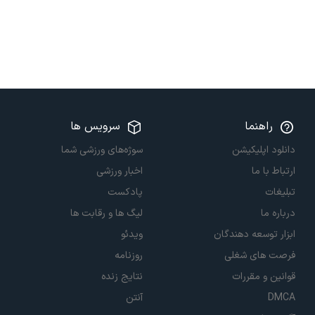
راهنما
سرویس ها
دانلود اپلیکیشن
سوژه‌های ورزشی شما
ارتباط با ما
اخبار ورزشی
تبلیغات
پادکست
درباره ما
لیگ ها و رقابت ها
ابزار توسعه دهندگان
ویدئو
فرصت های شغلی
روزنامه
قوانین و مقررات
نتایج زنده
DMCA
آنتن