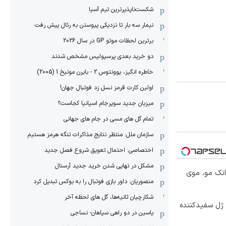
شکست‌ناپذیرترین تیم آسیا
نیمار سه بار تا نزدیکی پیوستن به رئال پیش رفت
برترین لحظات موتو GP در سال 2026
دو خرید بعدی پرسپولیس مشخص شدند
خاطره انگیز، یوونتوس 2 - بایرن مونیخ 1 (2005)
اولین کارت قرمز نسل زد فوتبال جهان!
میزبان جدید سوپرجام اسپانیا کجاست؟
تمام گل های مسی در جام های جهانی
سازمان ملل: منتظر نتایج مذاکرات تنگه هرمز هستیم
اختصاصی: احتمال تعویق شروع فصل جدید
مشکل در نهایی شدن خرید جدید آرسنال
انک مو، موی
منصوریان: داور بازی فوتبال را به بوکس تبدیل کرد
شکارچیان ثانیه‌ها، گل های لحظه آخر
 ژل سفیدکننده
یاسین در دو راهی سپاهان- نساجی