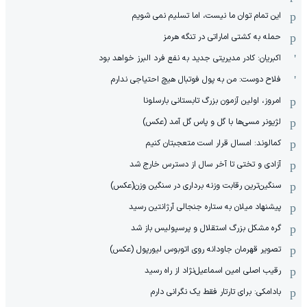
این تمام توان ما نیست، اما تسلیم نمی شویم
حمله به کشتی اماراتی در تنگه هرمز
اکبریان: کادر مدیریتی جدید به نفع فرد البرز خواهد بود
فلاح دوست: من به پول فوتبال هیچ احتیاجی ندارم
امروز، اولین آزمون بزرگ تابستانی بارسلونا
لژیونر مسی‌ها با گل و پاس گل آمد (عکس)
کمالوند: امسال قرار است متعجبتان کنیم
آزادی و تختی تا آخر سال از دسترس خارج شد
سنگین‌ترین رقابت وزنه برداری در سنگین وزن(عکس)
پیشنهاد میلان به ستاره جنجالی آرژانتین رسید
گره مشکل بزرگ استقلال و پرسپولیس باز شد
تصویر قهرمان جاودانه روی اتوبوس لیورپول (عکس)
رقیب اصلی امین اسماعیل‌نژاد از راه رسید
بادامکی: برای تارتار فقط یک نگرانی دارم