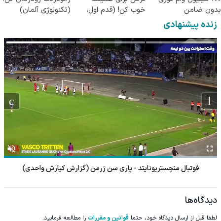
بدون ضامن
خوب کن! (قدم اول،
(تکنولوژی آلمان)
پرسش‌نامه)
◂پرسشنامه▸
زنده پیشنهادی
فوتبال منچستریونایتد - پاری سن ژرمن (گزارش کیارش واحدی)
دیدگاه‌ها
لطفا قبل از ارسال دیدگاه خود، حتما
قوانین و مقررات
را مطالعه فرمایید.