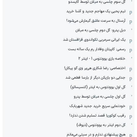
گل سوم چلسی به میلان توسط کایسدو
تیم یحیی یک مهاجم جدید و آشنا خرید
آرسنال به سرعت عاشق گیمارش می‌شود!
دبل پدرو؛ گل دوم چلسی به میلان
یک ایرانی سرمربی تکواندوی قزاقستان شد
رسمی: کاپیتان وفادار رم یک ساله بست
خلاصه بازی یوونتوس 1 - اینتر 2
اختصاصی: رضا شکاری هی‌یر وی‌ گو پیکان!
جدایی دو بازیکن دیگر از بارسا قطعی شد
گل اول یوونتوس به اینتر (کنسیسائو)
گل اول چلسی به میلان توسط پدرو
خودنمایی سریع خرید جدید شهربابک
رقیب کوکوریا قصد تسلیم شدن ندارد!
گل دوم اینتر به یوونتوس (دیوف)
هیچ پیشنهادی ندارم و در سیتی می‌مانم