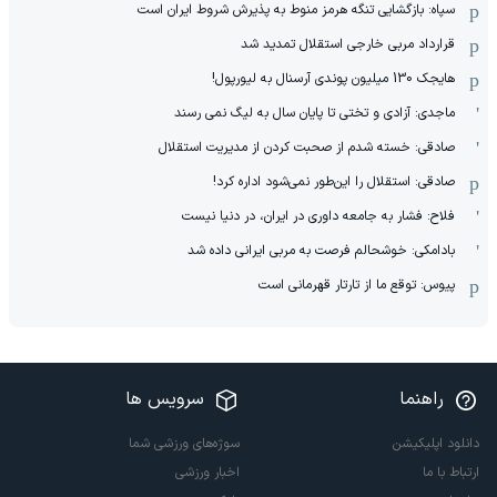
سپاه: بازگشایی تنگه هرمز منوط به پذیرش شروط ایران است
قرارداد مربی خارجی استقلال تمدید شد
هایجک 130 میلیون پوندی آرسنال به لیورپول!
ماجدی: آزادی و تختی تا پایان سال به لیگ نمی رسند
صادقی: خسته شدم از صحبت کردن از مدیریت استقلال
صادقی: استقلال را این‌طور نمی‌شود اداره کرد!
فلاح: فشار به جامعه داوری در ایران، در دنیا نیست
بادامکی: خوشحالم فرصت به مربی ایرانی داده شد
پیوس: توقع ما از تارتار قهرمانی است
راهنما
سرویس ها
دانلود اپلیکیشن
سوژه‌های ورزشی شما
ارتباط با ما
اخبار ورزشی