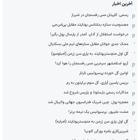
آخرین اخبار
رسمی: کاپیتان مس رفسنجان در شیراز
مصدومیت ستاره بدشانس یونایتد مقابل پی‌اس‌جی
درخواست استقلال از آدان: کمتر از پارسال پول بگیر!
محک جدی ‌جوانان مقابل ستاره‌های تیم ملی بسکتبال
گل اول منچستریونایتد به پاری سن ژرمن (امبئومبو)
آریو اسلامشهر سرمربی مس رفسنجان را هوا کرد!
اولین گل خورده پرسپولیسِ تارتار
بریس یاسین آیاری، گل سوم برایتون به رم
مذاکرات رسمی بارسلونا و پاریس شروع شد
معجزه پول: چین شریک فدراسیون جهانی والیبال شد
مشت علیپور، پرسپولیس یک نیمه برتر!
گل اول پاری سن ژرمن به منچستریونایتد (امبایه)
شیرین‌کاری بامزه یورگن کلوپ!