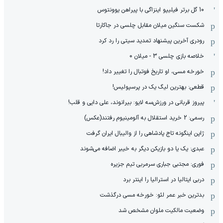
10 گل برتر فیلیپو اینزاگی با پیراهن یوونتوس
شکست سنگین میلان مقابل چلسی در جاکارتا
رودری آخرین پیشنهاد تمدید سیتی را رد کرد
خلاصه بازی چلسی 3 - میلان 0
خورخه مسی، او تاریخ فوتبال را تغییر داد!
قطعی: بهترین لیگ یک در پرسپولیس!
پیروز قربانی در ورزش‌سه لایو: بیرانوند، علی دایی و قلب!
رسمی: 2 خرید استقلال به آلومینیوم رفتند(عکس)
ژاپن اینگونه تاج پادشاهی را از والیبال ایران گرفت
عبدی: یک یا دو بازیکن دیگر به خیبر اضافه می‌شوند
فوری: مجتبی جباری سرمربی تیم جزیره
دربی ایتالیا در استرالیا را اینتر برد
بدترین خبر عمر لئو: خورخه مسی درگذشت
وضعیت مالکیت ملوان مشخص شد