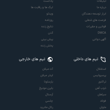
تبلیغات
پادکست
درباره ما
لیگ ها و رقابت ها
ابزار توسعه دهندگان
ویدئو
فرصت های شغلی
روزنامه
قوانین و مقررات
نتایج زنده
DMCA
آنتن
آگهی دولتی
پیش بینی
پخش زنده
تیم های داخلی
تیم های خارجی
استقلال
آث میلان
پرسپولیس
اینتر میلان
تراکتور
بارسلونا
ذوب آهن
بایرن مونیخ
سپاهان
آرسنال
فولاد
چلسی
ملوان
رئال مادرید