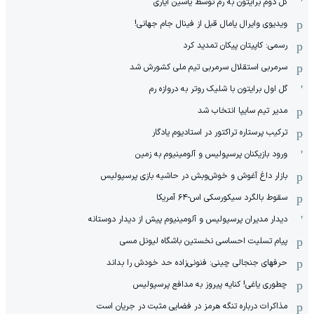
گل دوم برایتون به رم توسط یاسین آیاری
ویدیوی وایرال یامال قبل از فینال جام جهانی!
رسمی: کاپیتان پیکان تمدید کرد
سرمربی استقلال سرمربی تیم ملی کشورش شد
گل اول برایتون با شلیک روتر به دروازه رم
مدیر تیم سایپا انتخاب شد
ترکیب پرستاره تراکتور در استادیوم یادگار
ورود بازیکنان پرسپولیس و آلومینیوم به زمین
بازار داغ آغوش و خوش‌و‌بش در حاشیه بازی پرسپولیس
سقوط بالگرد سیکورسکی اس-۶۴ آمریکا
دیدار مدیران پرسپولیس و آلومینیوم پیش از دیدار دوستانه
پیام تسلیت احساسی نخستین باشگاه لیونل مسی
حرفهای جنجالی چینی: فنونی‌زاده حد خودش را بداند
چطوری یاغی! کنایه پیروز به مدافع پرسپولیس
مذاکرات درباره تنگه هرمز در فضایی مثبت در جریان است