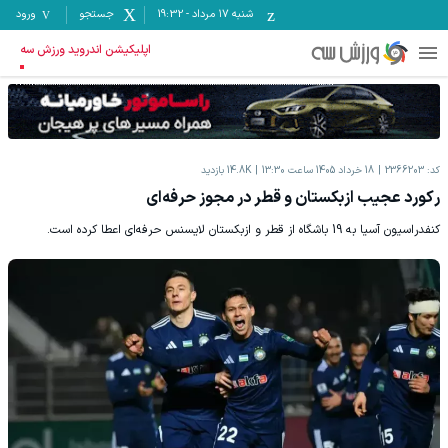
شنبه ۱۷ مرداد
-
19:32
جستجو
ورود
اپلیکیشن اندروید ورزش سه
کد:
2366203
18 خرداد 1405 ساعت 13:30
14.8K
بازدید
رکورد عجیب ازبکستان و قطر در مجوز حرفه‌ای
کنفدراسیون آسیا به 19 باشگاه از قطر و ازبکستان لایسنس حرفه‌ای اعطا کرده است.