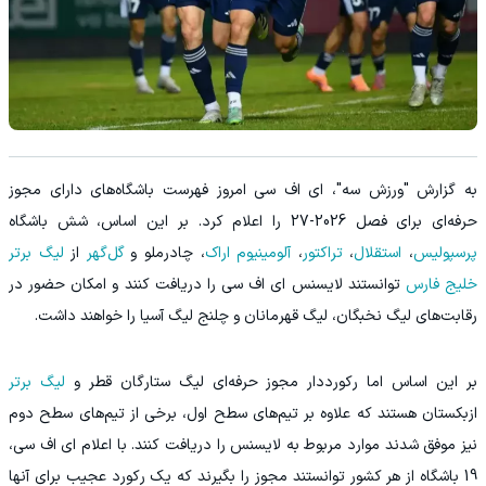
به گزارش "ورزش سه"، ای اف سی امروز فهرست باشگاه‌های دارای مجوز
حرفه‌ای برای فصل 2026-27 را اعلام کرد. بر این اساس، شش باشگاه
پرسپولیس
،
استقلال
،
تراکتور
،
آلومینیوم اراک
، چادرملو و
گل‌گهر
از
لیگ برتر
خلیج فارس
توانستند لایسنس ای اف سی را دریافت کنند و امکان حضور در
رقابت‌های لیگ نخبگان، لیگ قهرمانان و چلنج لیگ آسیا را خواهند داشت.
بر این اساس اما رکورددار مجوز حرفه‌ای لیگ ستارگان قطر و
لیگ برتر
ازبکستان هستند که علاوه بر تیم‌های سطح اول، برخی از تیم‌های سطح دوم
نیز موفق شدند موارد مربوط به لایسنس را دریافت کنند. با اعلام ای اف سی،
19 باشگاه از هر کشور توانستند مجوز را بگیرند که یک رکورد عجیب برای آنها