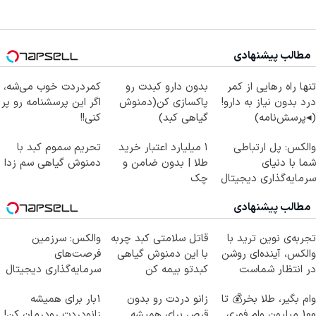
مطالب پیشنهادی
تنها راه رهایی از کمر
بدون دارو کبدت رو
کمردردت خوب می‌شه،
درد بدون نیاز به دارو!
پاکسازی کن(دمنوش
اگر این پرسشنامه رو پر
(◂پرسش‌نامه)
گیاهی کبد)
کنی!!
والکس: پل ارتباطی
۱ میلیارد اعتبار خرید
تحریم سموم کبد با
شما با دنیای
طلا | بدون ضامن و
دمنوش گیاهی سم زدا
سرمایه‌گذاری دیجیتال
چک
مطالب پیشنهادی
تجربه‌ی نوین ترید با
قاتل سلامتی کبد چربه
والکس: سرزمین
والکس، آینده‌ای روشن
با این دمنوش گیاهی
فرصت‌های
در انتظار شماست
کبدتو بیمه کن
سرمایه‌گذاری دیجیتال
شما
وام بگیر، طلا بخر💰 تا
زانو دردت رو بدون
1بار برای همیشه
100 میلیون وام فوری
قرص برای همیشه
زانودردت رودرمان کن!