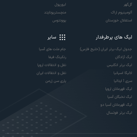
گل‌گهر
لیورپول
آلومینیوم اراک
منچستریونایتد
استقلال خوزستان
یوونتوس
لیگ های پرطرفدار
سایر
جدول لیگ برتر ایران (خلیج فارس)
جام ملت های آسیا
لیگ آزادگان
رنکینگ فیفا
لیگ برتر انگلیس
نقل و انتقالات اروپا
لالیگا اسپانیا
نقل و انتقالات ایران
سری آ ایتالیا
پاری سن ژرمن
لیگ قهرمانان اروپا
لیگ نخبگان آسیا
لیگ قهرمانان آسیا دو
لیگ برتر فوتسال