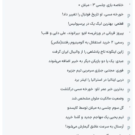
خلاصه بازی چلسی 3 - میلان 0
خورخه مسی، او تاریخ فوتبال را تغییر داد!
قطعی: بهترین لیگ یک در پرسپولیس!
پیروز قربانی در ورزش‌سه لایو: بیرانوند، علی دایی و قلب!
رسمی: 2 خرید استقلال به آلومینیوم رفتند(عکس)
ژاپن اینگونه تاج پادشاهی را از والیبال ایران گرفت
عبدی: یک یا دو بازیکن دیگر به خیبر اضافه می‌شوند
فوری: مجتبی جباری سرمربی تیم جزیره
دربی ایتالیا در استرالیا را اینتر برد
بدترین خبر عمر لئو: خورخه مسی درگذشت
وضعیت مالکیت ملوان مشخص شد
گل سوم چلسی به میلان توسط کایسدو
تیم یحیی یک مهاجم جدید و آشنا خرید
آرسنال به سرعت عاشق گیمارش می‌شود!