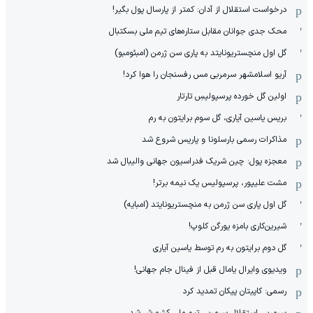
درخواست استقلال از آدان: کمتر از پارسال پول بگیر!
محک جدی ‌جوانان مقابل ستاره‌های تیم ملی بسکتبال
گل اول منچستریونایتد به پاری سن ژرمن (امبئومبو)
آریو اسلامشهر سرمربی مس رفسنجان را هوا کرد!
اولین گل خورده پرسپولیسِ تارتار
بریس یاسین آیاری، گل سوم برایتون به رم
مذاکرات رسمی بارسلونا و پاریس شروع شد
معجزه پول: چین شریک فدراسیون جهانی والیبال شد
مشت علیپور، پرسپولیس یک نیمه برتر!
گل اول پاری سن ژرمن به منچستریونایتد (امبایه)
شیرین‌کاری بامزه یورگن کلوپ!
گل دوم برایتون به رم توسط یاسین آیاری
ویدیوی وایرال یامال قبل از فینال جام جهانی!
رسمی: کاپیتان پیکان تمدید کرد