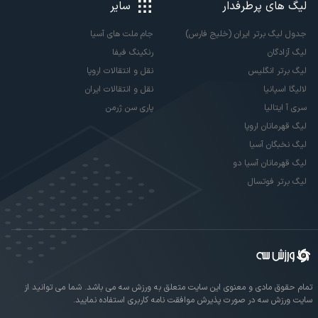
لیگ های پرطرفدار
سایر
جدول لیگ برتر ایران (خلیج فارس)
جام ملت های آسیا
لیگ آزادگان
رنکینگ فیفا
لیگ برتر انگلیس
نقل و انتقالات اروپا
لالیگا اسپانیا
نقل و انتقالات ایران
سری آ ایتالیا
پاری سن ژرمن
لیگ قهرمانان اروپا
لیگ نخبگان آسیا
لیگ قهرمانان آسیا دو
لیگ برتر فوتسال
تمام حقوق مادی و معنوی این سایت متعلق به ورزش سه می باشد. شما می توانید از
سایت ورزش سه در صورت پذیرش موافقت نامه کاربری استفاده نمایید.