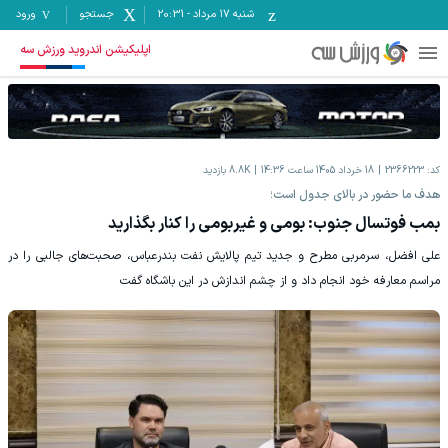
شنبه ۱۷ مرداد
-
20:31
جستجو
ورود
اپلیکیشن اندروید ورزش سه
کد:
2366223
18 خرداد 1405 ساعت 14:36
8.8K
بازدید
هدف ما حضور در بالای جدول است؛
بمب فوتسال جنوب: بومی و غیربومی را کنار بگذارید
علی افضل، سرمربی مطرح و جدید تیم پالایش نفت بندرعباس، صحبت‌های جالبی را در
مراسم معارفه خود انجام داد و از چشم اندازش در این باشگاه گفت