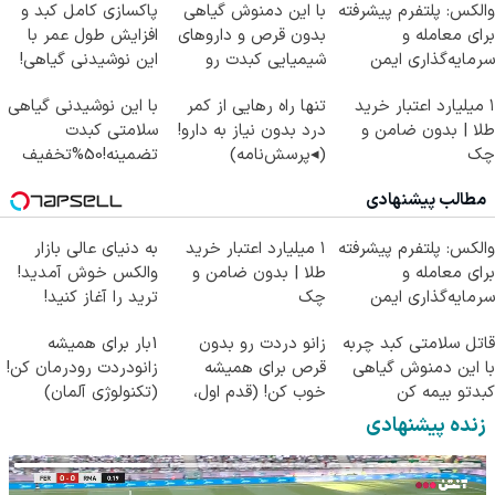
والکس: پلتفرم پیشرفته
با این دمنوش گیاهی
پاکسازی کامل کبد و
برای معامله و
بدون قرص و داروهای
افزایش طول عمر با
سرمایه‌گذاری ایمن
شیمیایی کبدت رو
این نوشیدنی گیاهی!
پاکسازی کن
کلیک جهت خرید
۱ میلیارد اعتبار خرید
تنها راه رهایی از کمر
با این نوشیدنی گیاهی
طلا | بدون ضامن و
درد بدون نیاز به دارو!
سلامتی کبدت
چک
(◂پرسش‌نامه)
تضمینه!50%تخفیف
مطالب پیشنهادی
والکس: پلتفرم پیشرفته
۱ میلیارد اعتبار خرید
به دنیای عالی بازار
برای معامله و
طلا | بدون ضامن و
والکس خوش آمدید!
سرمایه‌گذاری ایمن
چک
ترید را آغاز کنید!
قاتل سلامتی کبد چربه
زانو دردت رو بدون
1بار برای همیشه
با این دمنوش گیاهی
قرص برای همیشه
زانودردت رودرمان کن!
کبدتو بیمه کن
خوب کن! (قدم اول،
(تکنولوژی آلمان)
پرسش‌نامه)
◂پرسشنامه▸
زنده پیشنهادی