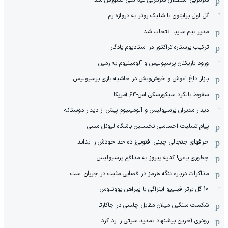
سرمربی استقلال سرمربی تیم ملی کشورش شد
گل اول برایتون با شلیک روتر به دروازه رم
مدیر تیم سایپا انتخاب شد
ترکیب پرستاره تراکتور در استادیوم یادگار
ورود بازیکنان پرسپولیس و آلومینیوم به زمین
بازار داغ آغوش و خوش‌و‌بش در حاشیه بازی پرسپولیس
سقوط بالگرد سیکورسکی اس-۶۴ آمریکا
دیدار مدیران پرسپولیس و آلومینیوم پیش از دیدار دوستانه
پیام تسلیت احساسی نخستین باشگاه لیونل مسی
حرفهای جنجالی چینی: فنونی‌زاده حد خودش را بداند
چطوری یاغی! کنایه پیروز به مدافع پرسپولیس
مذاکرات درباره تنگه هرمز در فضایی مثبت در جریان است
10 گل برتر فیلیپو اینزاگی با پیراهن یوونتوس
شکست سنگین میلان مقابل چلسی در جاکارتا
رودری آخرین پیشنهاد تمدید سیتی را رد کرد