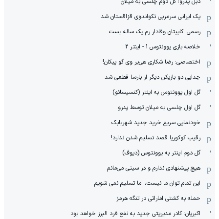
دبل پدرو؛ گل دوم چلسی به میلان
یک ایرانی سرمربی تکواندوی قزاقستان شد
رسمی: کاپیتان وفادار رم یک ساله بست
خلاصه بازی یوونتوس 1 - اینتر 2
اختصاصی: رضا شکاری هی‌یر وی‌ گو پیکان!
جدایی دو بازیکن دیگر از بارسا قطعی شد
گل اول یوونتوس به اینتر (کنسیسائو)
گل اول چلسی به میلان توسط پدرو
خودنمایی سریع خرید جدید شهربابک
رقیب کوکوریا قصد تسلیم شدن ندارد!
گل دوم اینتر به یوونتوس (دیوف)
هیچ پیشنهادی ندارم و در سیتی می‌مانم
این تمام توان ما نیست، اما تسلیم نمی شویم
حمله به کشتی اماراتی در تنگه هرمز
اکبریان: کادر مدیریتی جدید به نفع فرد البرز خواهد بود