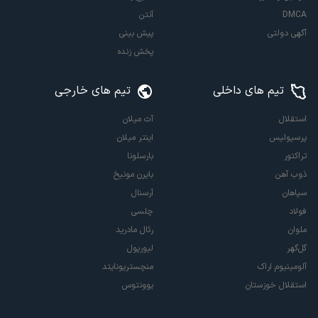
DMCA
آنتن
آگهی دولتی
پیش بینی
پخش زنده
تیم های داخلی
تیم های خارجی
استقلال
آث میلان
پرسپولیس
اینتر میلان
تراکتور
بارسلونا
ذوب آهن
بایرن مونیخ
سپاهان
آرسنال
فولاد
چلسی
ملوان
رئال مادرید
گل‌گهر
لیورپول
آلومینیوم اراک
منچستریونایتد
استقلال خوزستان
یوونتوس