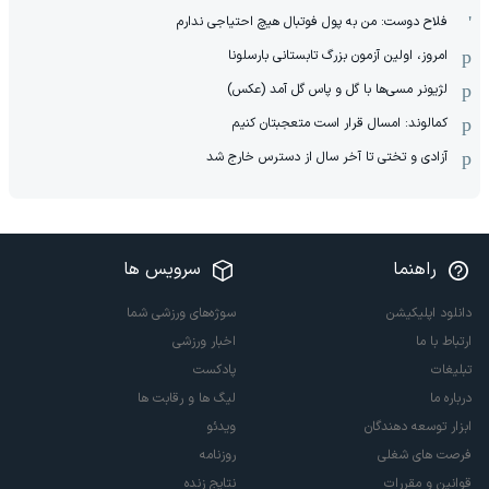
فلاح دوست: من به پول فوتبال هیچ احتیاجی ندارم
امروز، اولین آزمون بزرگ تابستانی بارسلونا
لژیونر مسی‌ها با گل و پاس گل آمد (عکس)
کمالوند: امسال قرار است متعجبتان کنیم
آزادی و تختی تا آخر سال از دسترس خارج شد
راهنما
سرویس ها
دانلود اپلیکیشن
سوژه‌های ورزشی شما
ارتباط با ما
اخبار ورزشی
تبلیغات
پادکست
درباره ما
لیگ ها و رقابت ها
ابزار توسعه دهندگان
ویدئو
فرصت های شغلی
روزنامه
قوانین و مقررات
نتایج زنده