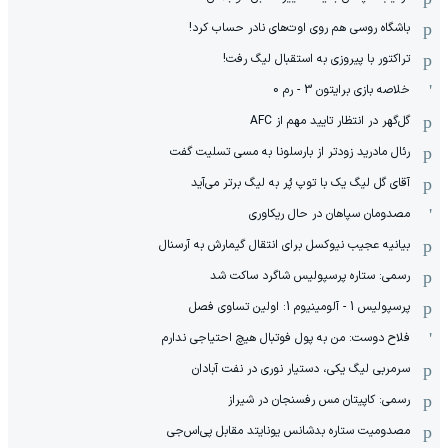
باشگاه روسی هم روی اوت‌های نادر حساب کرد!
تراکتور با پیروزی به استقبال لیگ رفت!
خلاصه بازی برایتون 3 - رم 0
گل‌گهر در انتظار تایید مهم از ‌AFC
رئال مادرید زودتر از بارسلونا به مسی تسلیت گفت
آقای گل لیگ یک با توپ پُر به لیگ برتر می‌آید
مصدومان سپاهان در حال ریکاوری
بیانیه عجیب نیوکسل برای انتقال گیمارش به آرسنال
رسمی: ستاره پرسپولیس شاگرد ساکت شد
پرسپولیس 1 - آلومینیوم 1: اولین تساوی فصل
فلاح دوست: من به پول فوتبال هیچ احتیاجی ندارم
سرمربی لیگ یکی، دستیار نوری در نفت آبادان
رسمی: کاپیتان مس رفسنجان در شیراز
مصدومیت ستاره بدشانس یونایتد مقابل پی‌اس‌جی