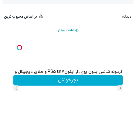
1
دیدگاه
بر اساس محبوب ترین
مشاهده بیشتر
گردونه شانس بدون پوچ، از آیفون17تا PS5 و طلای دیجیتال و دلار🔥
بچرخونش
›
‹