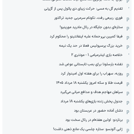
تقدیم گل به مسی؛ حرکت زیبای دی پائول پس از گل‌زنی
فوری: ربیعی رفت، نکونام سرمربی جدید تراکتور
ستاره‌ای بدون جایگاه در رئال مادرید مورینیو!
فیفا کمپین بی‌رحمانه علیه اینفانتینو را محکوم کرد
خرید بزرگ پرسپولیس فعلا در حد یک نیمه
خلاصه بازی اینترمیامی 1 - مونتری 2
نقشه بارسلونا برای بمب تابستانی عوض شد
روزبه، سهراب را برای هفته اول امیدوار کرد
قیمت طلا و سکه امروز یکشنبه ۱۸ مرداد ۱۴۰۵
سپاهان مهاجم هدف و مدافع میانی می‌گیرد
جدول پخش زنده بازی‌های یکشنبه 18 مرداد
دشان آماده حضور در عربستان بود
برناردو: اولین هفته‌ام در رئال سخت بود
ژابی آلونسو: ستاره چلسی یک مانع ذهنی داشت!