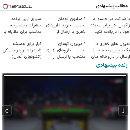
انواع ساس
سلامت)
مطالب پیشنهادی
با شرکت در جشنواره
1 میلیون تومان
اسپری ازبین‌برنده
زاگرس، دو برابر سپرده
تخفیف خرید داروهای
حشرات رختخواب،
خود را دریافت کنید
لاغری با ارسال از
مناسب برای مقابله با
داروخانه و پک یخ!
انواع ساس
آمپول های لاغری با
۱ میلیون تومان
1بار برای همیشه
یک میلیون تخفیف |
تخفیف داروهای لاغری
زانودردت رودرمان کن!
ارسال از داروخانه های
منتخب با ارسال از
(تکنولوژی آلمان)
معتبر
داروخانه نزدیکت
◂پرسشنامه▸
زنده پیشنهادی