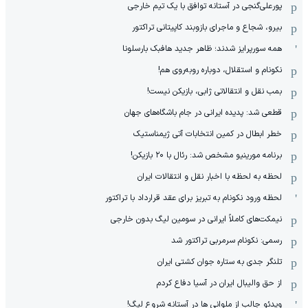
پورعلی‌گنجی در آستانه توافق با یک تیم خارجی
بیرو، شجاع و ماجرای بازوبند کاپیتانی تراکتور
همه سورپرایز شدند؛ ظاهر جدید هافبک بارسلونا
نکونام و استقلال، دوباره روبه‌روی هم!
بمب نقل و انتقالاتی ژابی، بازیکن نیست!
قطعی شد: پدیده ایرانی در جام باشگاه‌های جهان
خطر ابطال در کمین انتخابات آتی ژیمناستیک
برنامه مورینیو مشخص شد: رئال با ۲۰ بازیکن!
لحظه به لحظه با اخبار نقل و انتقالات ایران
لحظه ورود نکونام به تبریز برای عقد قرارداد با تراکتور
نیمکت‌های کاملاً ایرانی در سومین لیگ بدون خارجی
رسمی: نکونام سرمربی تراکتور شد
تلنگر جدی به ستاره جوان کشتی ایران
از حق والیبال ایران در آسیا دفاع کردم
ویدئو جالب از ملوانی ها در آستانه شروع لیگ!