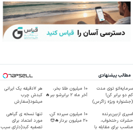
مطالب پیشنهادی
سرمایه‌اتو توی مدت
10 میلیون طلا بخر،
هر 7دقیقه یک ایرانی
کم دو برابر کن!
آخر ماه 2 برابرشو ببر🔥
کبدش چرب
(جشنواره ویژه زاگرس)
میشود(سفارش
🔥
دمنوش پاکسازی کبد با
اسپری ازبین‌برنده
10 میلیون سپرده کن،
تنها نسخه ی گیاهی
تخفیف)
حشرات رختخواب،
20 میلیون بردار🔥😍
مورد اعتماد برای
مناسب برای مقابله با
تصفیه کبد(دارای سیب