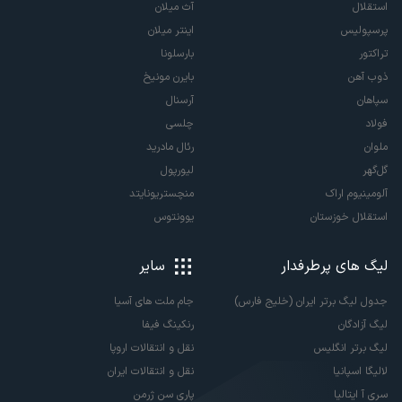
استقلال
آث میلان
پرسپولیس
اینتر میلان
تراکتور
بارسلونا
ذوب آهن
بایرن مونیخ
سپاهان
آرسنال
فولاد
چلسی
ملوان
رئال مادرید
گل‌گهر
لیورپول
آلومینیوم اراک
منچستریونایتد
استقلال خوزستان
یوونتوس
لیگ های پرطرفدار
سایر
جدول لیگ برتر ایران (خلیج فارس)
جام ملت های آسیا
لیگ آزادگان
رنکینگ فیفا
لیگ برتر انگلیس
نقل و انتقالات اروپا
لالیگا اسپانیا
نقل و انتقالات ایران
سری آ ایتالیا
پاری سن ژرمن