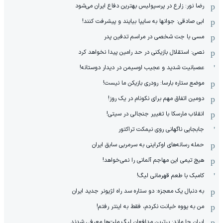
رضا نور: زارع در پرسپولیس بهترین دفاع ایران می‌شود
ابی صادقی: جوانها به سایپا بیایند و پیشرفت کنند!
مسی با جت شخصی در مراسم تدفین پدر
نصی: استقلال بازیکنی در حد رامین پیدا نخواهد کرد
عصبانیت شدید و عجیب اوسیمن در دیدار دوستانه!
موضع ستاره بارسا: رودری بازیکن ما نیست!
دومین اتفاق مهم برای نکونام در یک روز!
انقلاب مارسکا با تغییر جنجالی در سیتی!
جابجایی ناگهانی روی نیمکت تراکتور
حمله رسانه‌های اوکراینی به سرمربی سابق ایران
هیچ‌ تیمی این مهاجم آلمانی را نمی‌خواهد!
کامبک با طعم قهرمانی لیگ!
به دنبال یک معجزه: دو ستاره سد راه لژیونر جدید ایران
من به یووه خیانت نکردم، فقط به اینتر رفتم!
ایران جا ماند: برترین مدافعان لیگ ملت‌ها معرفی شدند