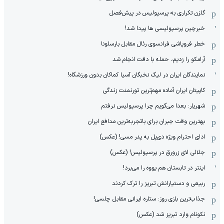
گلزن تکراری به پرسپولیس در پیش‌فصل
خبرچین پرسپولیسی ها پیدا شد!
خطر فروپاشی فرانسوی رئال مقابل بارسلونا
آرامکو را زدیم، حمله با دقت انجام شد
نمایندگان ایران در لیگ نخبگان آسیا کماکان بدون ورزشگاه!
کاپیتان ایران آماده مهم‌ترین تورنمنت زندگی
شهریار: بعدا می‌گویم چرا پرسپولیس نرفتم
بهترین وقت جبران برای باتجربه‌ترین مدافع ایران
ادای احترام ویژه دی‌پل به پدر مسی! (عکس)
جلالی لای زرورق در پرسپولیس! (عکس)
اینتر در تابستان هم یووه را می‌برد!
ربیعی و دستیارانش تبریز را ترک کردند
جذاب‌ترین بازی روز: ستاره ایرانی مقابل چلسی!
نکونام وارد تبریز شد (عکس)