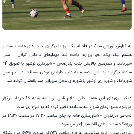
به گزارش "ورزش سه"، در فاصله یک روز تا برگزاری دیدارهای هفته بیست و
هشتم لیگ یک، لغو پروازها باعث شد دیدارهای داماش گیلان – مس
شهربابک و همچنین پالایش نفت بندرعباس – شهرداری نوشهر با تعویق 24
ساعته برگزار شود. این تصمیم به دلیل طولانی بودن مسافت دو تیم مس
شهربابک و شهرداری نوشهر با شهرهای محل میزبانی مسابقه‌شان گرفته شد.
دیگر بازی‌های این هفته، طبق اعلام قبلی، روز سه شنبه 19 خرداد برگزار
می‌شود منتها زمان شروع سه مسابقه تغییر کرده که به شرح زیر است:
نساجی مازندران – شناورسازی قشم به جای ساعت ۱۷:۳۰ در ساعت ۱۸:۳۰ در
ورزشگاه شهید وطنی قائمشهر آغاز می شود.
نیروی زمینی – آریو اسلامشهر به جای ساعت ۱۷:۳۰در ساعت ۱۶:۴۵ در ورزشگاه