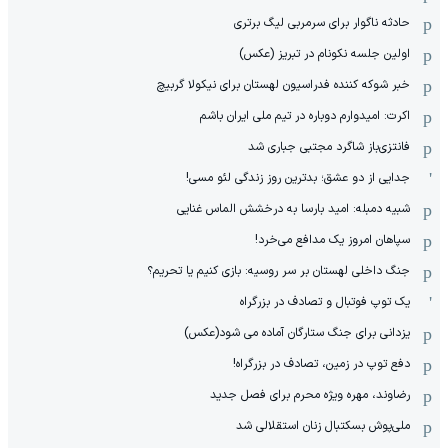
حادثه ناگوار برای سرمربی لیگ برتری
اولین جلسه نکونام در تبریز (عکس)
خبر شوکه کننده فدراسیون لهستان برای نیکولا گربیچ
اکرت: امیدوارم دوباره در تیم ملی ایران باشم
فانتزی‌باز شاگرد مجتبی جباری شد
جدایی از دو عشق؛ بدترین روز زندگی لئو مسی!
شبیه دمبله: امید بارسا به درخشش الماس غنایی
سپاهان امروز یک مدافع می‌خرد!
جنگ داخلی لهستان بر سر روسیه: بازی کنیم یا تحریم؟
یک توپ فوتبال و تصادف در بزرگراه
یزدانی برای جنگ ستارگان آماده می شود(عکس)
دفع توپ در زمین، تصادف در بزرگراه!
رضاوند، مهره ویژه محرم برای فصل جدید
ملی‌پوش بسکتبال زنان استقلالی شد