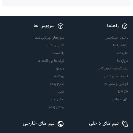
راهنما
سرویس ها
دانلود اپلیکیشن
سوژه‌های ورزشی شما
ارتباط با ما
اخبار ورزشی
تبلیغات
پادکست
درباره ما
لیگ ها و رقابت ها
ابزار توسعه دهندگان
ویدئو
فرصت های شغلی
روزنامه
قوانین و مقررات
نتایج زنده
DMCA
آنتن
آگهی دولتی
پیش بینی
پخش زنده
تیم های داخلی
تیم های خارجی