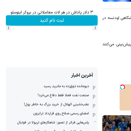
وس
میدونستی میتونی از بالا رفتن ارزش سهام گوگل سود کسب 
ر بیمارستان دانشگاهی اودنسه در
ثبت نام کنید
›
‹
یش‌بینی می‌کنند
آخرین اخبار
دیومانده ذوق‌زده به مادرید رسید
صنعت نفت فعلا فقط دفاع می‌خرد!
عقب‌نشینی الهلال از خرید بزرگ به خاطر پول!
امضای رسمی صلاح روی قرارداد ترابزون
پاس‌هایی فراتر از تصور؛ شاهکارهای تریولا در فوتبال