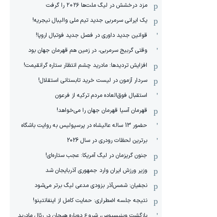
مزد درخشش در لیگ ملت‌ها ٢٠٢۶ را گرفت
یک ایرانی سرمربی جدید تیم ملی والیبال نیجریه!
قوانین جدید داوری در فصل جدید فوتبال اروپا!
وقتی گربیج سرمربی، در زمین هم قهرمان جهان بود
افزایش تردیدها: مادرید چشم انتظار ستاره گرانقیمت!
سردار آزمون در لیست خرید تابستانی استقلال!
استقبال فوق‌‌العاده مردم ترکیه از فرعون
قهرمان آسیا قهرمان جهان را می‌خواهد!
حضور 13 ساله عالیشاه در پرسپولیس به روایت باشگاه
برترین لحظات رودری در سال 2026
جنون گریزمان در لیگ آمریکا: عجب ستاره‌ای!
وزیر ورزش ایران وارد جمهوری آذربایجان شد
نجفیان: شمس‌آذر بزودی مدعی لیگ برتر می‌شود
نتیجه جلسه اضطراری: حمایت کامل از اینفانتینو!
بازگشت وینیسیوس، شروع دوباره هیجان در رئال مادرید