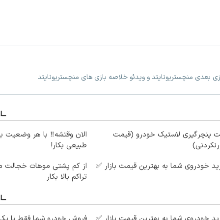
ازی بعدی منچستریونایتد و ویدئو خلاصه بازی های منچستریونایتد
ت پنچرگیری لاستیک خودرو (قیمت
الان وقتشه‼️ با هر وضعیت ب
رنکردنی)
طبیعی بکار!
د خودروی شما به بهترین قیمت بازار ✅
از کم پشتی موهات خجالت می
تراکم بالا بکار
د خودروی شما به بهترین قیمت بازار ✅
فروش خودرو شما فقط با یک