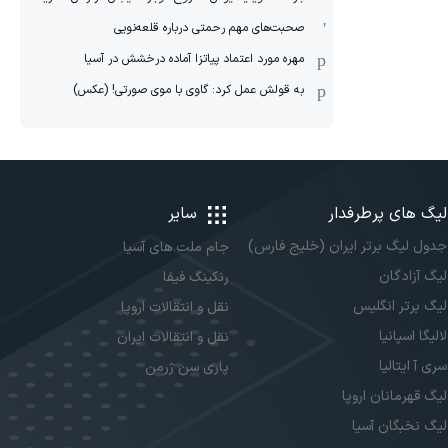
صحبت‌های مهم رحمتی درباره قلعه‌نویی
مهره مورد اعتماد پیاتزا آماده درخشش در آسیا
به قولش عمل کرد: گاوی با موی صورتی! (عکس)
لیگ های پرطرفدار
سایر
جدول لیگ برتر ایران (خلیج فارس)
جام ملت های آسیا
لیگ آزادگان
رنکینگ فیفا
لیگ برتر انگلیس
نقل و انتقالات اروپا
لالیگا اسپانیا
نقل و انتقالات ایران
سری آ ایتالیا
پاری سن ژرمن
لیگ قهرمانان اروپا
لیگ نخبگان آسیا