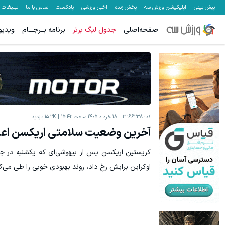
پیش بینی
اپلیکیشن ورزش سه
پخش زنده
اخبار ورزشی
پادکست
تماس با ما
تبلیغات
صفحه‌اصلی
جدول لیگ برتر
برنامه بــرجـــام
ویدیو
۵۰ درصد کش بک در حساب معاملاتی ecn بروکر اینوسلو
میدونستی میتونی از بالا رفتن ارزش سهام گوگل سود کسب کنی؟
ثبت نام کنید
کد:
2366238
18 خرداد 1405 ساعت 15:42
15.2K
بازدید
آخرین وضعیت سلامتی اریکسن اعل
کریستین اریکسن پس از بیهوشی‌ای که یکشنبه در جری
اوکراین برایش رخ داد، روند بهبودی خوبی را طی می‌کن