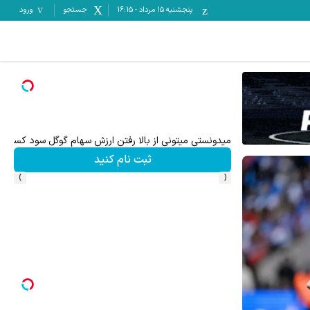
پنجشنبه ۱۵ مرداد
-
16:15
جستجو
ورود
ترید EURUSD با اسپرد از صفر پیپ
ثبت نام کنید
›
‹