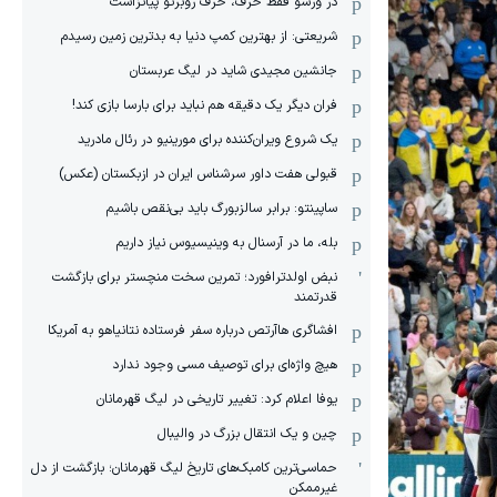
در ورشو فقط حرف، حرف روبرتو پیاتزاست
شریعتی: از بهترین کمپ‌ دنیا به بدترین زمین‌ رسیدم
جانشین مجیدی شاید در لیگ عربستان
فران دیگر یک دقیقه هم نباید برای بارسا بازی کند!
یک شروع ویران‌کننده برای مورینیو در رئال مادرید
قبولی هفت داور سرشناس ایران در ازبکستان (عکس)
ساپینتو: برابر سالزبورگ باید بی‌نقص باشیم
بله، ما در آرسنال به وینیسیوس نیاز داریم
نبض اولدترافورد؛ تمرین سخت منچستر برای بازگشت
قدرتمند
افشاگری هاآرتص درباره سفر فرستاده نتانیاهو به آمریکا
هیچ واژه‌ای برای توصیف مسی وجود ندارد
یوفا اعلام کرد: تغییر تاریخی در لیگ قهرمانان
چین و یک انتقال بزرگ در والیبال
حماسی‌ترین کامبک‌های تاریخ لیگ قهرمانان؛ بازگشت از دل
غیرممکن