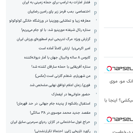
فشار امارات به ترامپ برای حمله زمینی به ایران
اختصاصی: بمب قرمز زیر پای رامین رضاییان
معارفه زیبا و تماشایی ووزینیا در ورزشگاه خانگی کولوکولو
ستاره رئال شیفته مورینیو شد: با او جام می‌بریم!
گزارش ویژه: مرگ تدریجی تیم اسطوره‌ای ورزش ایران
امیر اکرمی‌نیا: ارتش کاملاً آماده است
کابوس ۸ ساله والیبال جهان با آمار دیوانه‌کننده
ستاره آفریقایی با حمله سارقان کشته شد!
من شهریارم، شغلم گلزنی است (عکس)
انک مو، موی
فوری/ زمان اعلام توافق نهایی مشخص شد
حضور ملوانی‌ها در ایفمارک
کشی؟ اینجا با
استقبال باشکوه از پدیده جام جهانی: در حد قهرمان!
مقصد جدید محمد موسوی در ٣٨ سالگی!
حراج غول ساختمانی در کازان: ردپای سرمربی سابق ایران
رکورد تاریخی ژاپن: احتمالا تکرارنشدنی!
 درخواست