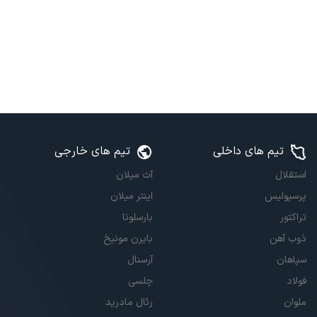
تیم های داخلی
تیم های خارجی
استقلال
آث میلان
پرسپولیس
اینتر میلان
تراکتور
بارسلونا
ذوب آهن
بایرن مونیخ
سپاهان
آرسنال
فولاد
چلسی
ملوان
رئال مادرید