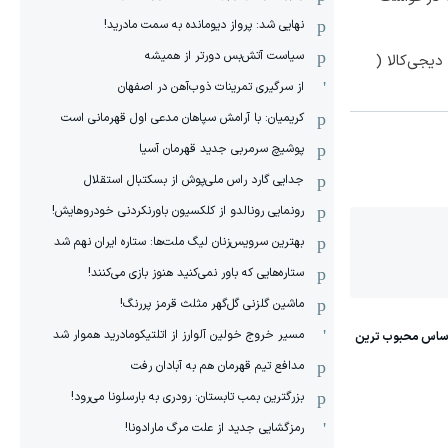
نهایی شد: پرواز دیومانده به سمت مادرید!
سیاست آتش‌بس دورتر از همیشه
یجی‌کالا (
از سرگیری تمرینات ذوب‌آهن در اصفهان
کریمیان: با آرامش سپاهان مدعی اول قهرمانی است
پوشیچ سرمربی جدید قهرمان آسیا
جدایی گارد راس ملی‌پوش از بسکتبال استقلال
رونمایی رونالدو از کلکسیون باورنکردنی خودروهایش!
بهترین سرویس‌زنان لیگ ملت‌ها: ستاره ایران نهم شد
ستاره‌هایی که باور نمی‌کنید هنوز بازی می‌کنند!
ماشین گلزنی گل‌گهر مثلث قرمز پررنگ!
مسیر خروج خولین آلوارز از اتلتیکومادرید هموار شد
مدافع تیم قهرمان هم به آبادان رفت
بزرگترین بمب تابستان: رودری به بارسلونا می‌رود!
رمزگشایی جدید از علت مرگ مارادونا!