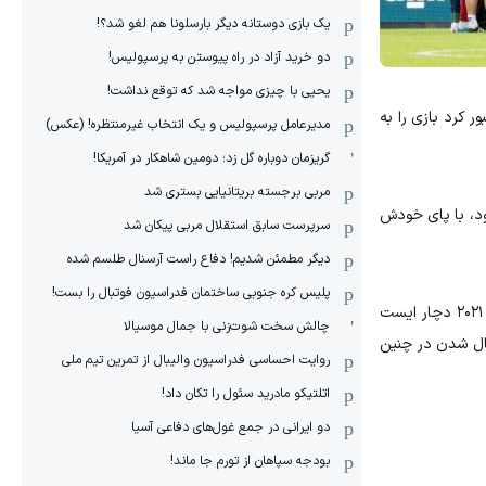
یک بازی دوستانه دیگر بارسلونا هم لغو شد؟!
دو خرید آزاد در راه پیوستن به پرسپولیس!
یحیی با چیزی مواجه شد که توقع نداشت!
بور کرد بازی را به
مدیرعامل پرسپولیس و یک انتخاب غیرمنتظره! (عکس)
گریزمان دوباره گل زد؛ دومین شاهکار در آمریکا!
مربی برجسته بریتانیایی بستری شد
ود، با پای خودش
سرپرست سابق استقلال مربی پیکان شد
دیگر مطمئن شدیم! دفاع راست آرسنال طلسم شده
پلیس کره ‌جنوبی ساختمان فدراسیون فوتبال را بست!
این اتفاق به دلیل سابقه پزشکی این بازیکن نگرانی زیادی ایجاد کرد، چرا که او پیش‌تر در جریان مسابقه دانمارک و فنلاند در یورو ۲۰۲۱ دچار ایست
چالش سخت شوت‌زنی با جمال موسیالا
عال شدن در چنین
روایت احساسی فدراسیون والیبال از تمرین تیم ملی
اتلتیکو مادرید سئول را تکان داد!
دو ایرانی در جمع غول‌های دفاعی آسیا
بودجه سپاهان از تورم جا ماند!