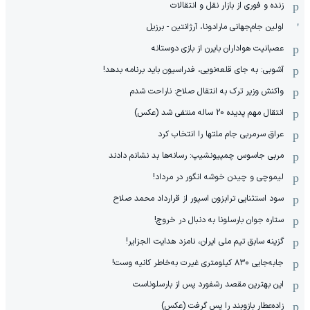
زنده و فوری از بازار نقل و انتقالات
اولین جام‌جهانی مارادونا، آرژانتین - برزیل
عصبانیت هواداران بایرن از بازی دوستانه
آشوبی: به جای قلعه‌نویی، فدراسیون باید برنامه بدهد!
واکنش وزیر ترک به انتقال صلاح: ناراحت شدم
انتقال مهم پدیده 20 ساله منتفی شد (عکس)
عراق سرمربی جام ملتها را انتخاب کرد
مربی جاسوس چمپیونشیپ: رسانه‌ها بد نشانم دادند
لیموچی و چیدن خوشه انگور در مرداد!
سود استثنایی ترابزون اسپور از قرارداد محمد صلاح
ستاره جوان بارسلونا به دنبال در خروج!
گزینه سابق تیم ملی ایران، نامزد هدایت الجزایر!
جابه‌جایی ۸۳۰ کیلومتری غیرت به‌خاطر کانیه وست!
این بهترین مقصد رشفورد پس از بارسلوناست
زاده‌عطار بازوبند را پس گرفت (عکس)