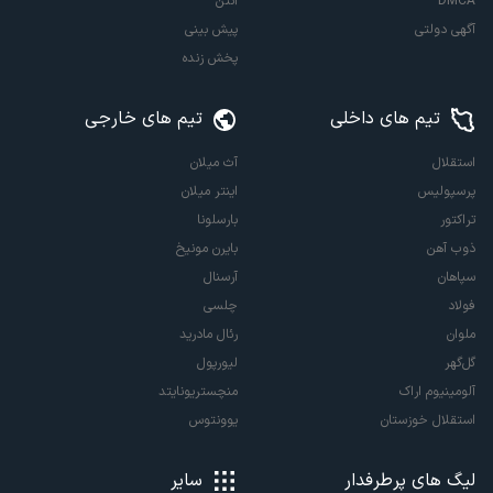
DMCA
آنتن
آگهی دولتی
پیش بینی
پخش زنده
تیم های داخلی
تیم های خارجی
استقلال
آث میلان
پرسپولیس
اینتر میلان
تراکتور
بارسلونا
ذوب آهن
بایرن مونیخ
سپاهان
آرسنال
فولاد
چلسی
ملوان
رئال مادرید
گل‌گهر
لیورپول
آلومینیوم اراک
منچستریونایتد
استقلال خوزستان
یوونتوس
لیگ های پرطرفدار
سایر