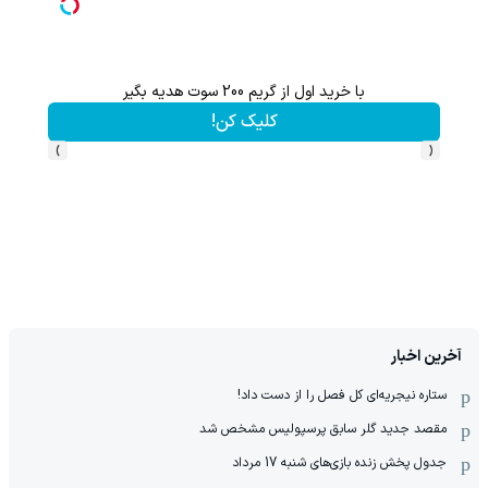
با خرید اول از گریم 200 سوت هدیه بگیر
از آیفون 17 تا پلی استیشن 5 جایزه ببر 🎮😍📱 | بازی کن ، گردونه
کلیک کن!
›
‹
آخرین اخبار
ستاره نیجریه‌ای کل فصل را از دست داد!
مقصد جدید گلر سابق پرسپولیس مشخص شد
جدول پخش زنده بازی‌های شنبه 17 مرداد