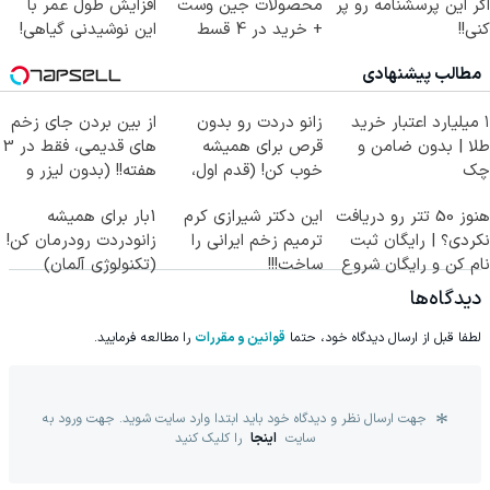
اگر این پرسشنامه رو پر
محصولات جین وست
افزایش طول عمر با
کنی!!
+ خرید در 4 قسط
این نوشیدنی گیاهی!
کلیک جهت خرید
مطالب پیشنهادی
۱ میلیارد اعتبار خرید
زانو دردت رو بدون
از بین بردن جای زخم
طلا | بدون ضامن و
قرص برای همیشه
های قدیمی، فقط در 3
چک
خوب کن! (قدم اول،
هفته!! (بدون لیزر و
پرسش‌نامه)
جراحی)
هنوز 50 تتر رو دریافت
این دکتر شیرازی کرم
1بار برای همیشه
نکردی؟ | رایگان ثبت
ترمیم زخم ایرانی را
زانودردت رودرمان کن!
نام کن و رایگان شروع
ساخت!!!
(تکنولوژی آلمان)
کن!
◂پرسشنامه▸
دیدگاه‌ها
لطفا قبل از ارسال دیدگاه خود، حتما
قوانین و مقررات
را مطالعه فرمایید.
جهت ارسال نظر و دیدگاه خود باید ابتدا وارد سایت شوید. جهت ورود به
سایت
اینجا
را کلیک کنید