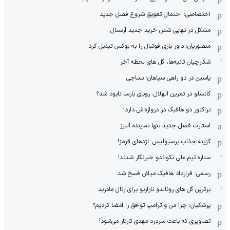
اختصاصی: احتمال تعویق شروع فصل جدید
مشکل در نهایی شدن خرید جدید آرسنال
منصوریان: داور بازی فوتبال را به بوکس تبدیل کرد
شکارچیان ثانیه‌ها، گل های لحظه آخر
یاسین در دو راهی سپاهان- نساجی
کانسلو در تمرین الهلال: رویای بارسا نابود شد؟
تراکتور دو هافبک در دروازه‌اش دارد!
استارت فصل جدید تنها نماینده البرز
گزینه جذاب پرسپولیس: اژدهای قرمز!
ستاره تیم ملی تکواندو خبرنگار شدند!
رسمی: قرارداد هافبک میلان فسخ شد
برترین گل های رونالدو نازاریو برای رئال مادرید
پزشکیان: چرا من و ترامپ توافق را امضا کردیم؟
تصاویری که باعث سردرد مهدی تارتار می‌شود!