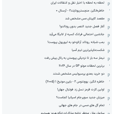
لحظه به لحظه با اخبار نقل و انتقالات ایران
خاطره‌انگیز، منچستریونایتد2 - آرسنال 0
مقصد کاپیتان مس مشخص شد
آغاز فصل جدید النصر بدون رونالدو!
جانشین احتمالی فرانک کسیه از لالیگا می‌آید
بمب شبانه: رونالد آرائوخو به لیورپول پیوست!
شکست‌ناپذیرترین تیم آسیا
نیمار سه بار تا نزدیکی پیوستن به رئال پیش رفت
برترین لحظات موتو GP در سال 2026
دو خرید بعدی پرسپولیس مشخص شدند
خاطره انگیز، یوونتوس 2 - بایرن مونیخ 1 (2005)
اولین کارت قرمز نسل زد فوتبال جهان!
میزبان جدید سوپرجام اسپانیا کجاست؟
تمام گل های مسی در جام های جهانی
سازمان ملل: منتظر نتایج مذاکرات تنگه هرمز هستیم