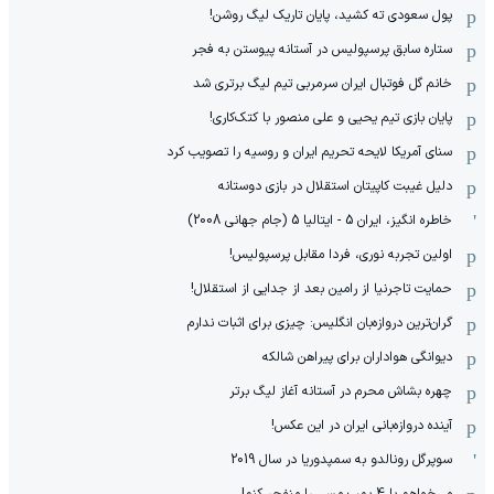
پول سعودی ته کشید، پایان تاریک لیگ روشن!
ستاره سابق پرسپولیس در آستانه پیوستن به فجر
خانم گل فوتبال ایران سرمربی تیم لیگ برتری شد
پایان بازی تیم یحیی و علی منصور با کتک‌کاری!
سنای آمریکا لایحه تحریم ایران و روسیه را تصویب کرد
دلیل غیبت کاپیتان استقلال در بازی دوستانه
خاطره انگیز، ایران 5 - ایتالیا 5 (جام جهانی 2008)
اولین تجربه نوری، فردا مقابل پرسپولیس!
حمایت تاجرنیا از رامین بعد از جدایی از استقلال!
گران‌ترین دروازه‌بان انگلیس: چیزی برای اثبات ندارم
دیوانگی هواداران برای پیراهن شالکه
چهره بشاش محرم در آستانه آغاز لیگ برتر
آینده دروازه‌بانی ایران در این عکس!
سوپرگل رونالدو به سمپدوریا در سال 2019