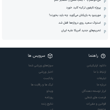
می‌خواهم با 4 بمب مسی را منفجر کنم!
پروژه تایفون ترکیه کلید خورد
مورینیو به بازیکنان می‌گوید چه باید بخورند!
استوک سعید روی دروازه‌ها قفل شد
تحریم‌های جدید آمریکا علیه ایران
راهنما
سرویس ها
دانلود اپلیکیشن
سوژه‌های ورزشی شما
ارتباط با ما
اخبار ورزشی
تبلیغات
پادکست
درباره ما
لیگ ها و رقابت ها
ابزار توسعه دهندگان
ویدئو
فرصت های شغلی
روزنامه
قوانین و مقررات
نتایج زنده