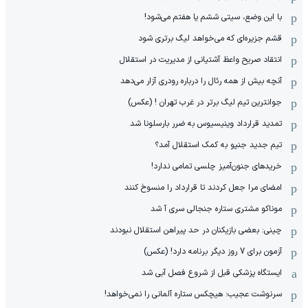
با این وضع، سیتی ششم یا هفتم می‌شود!
قشم جزیره‌ای که می‌خواهد لیگ برتری شود
انتقاد صریح واعظ آشتیانی از مدیریت در استقلال
آنچه بیش از همه رئال را درباره رودری آزار می‌دهد
جوانترین تیم لیگ برتر در غرب تهران ! (عکس)
تمدید قرارداد وینیسیوس به ضرر بارسلونا شد
تیم جدید جنپو به کمک استقلال آمد؟
خریدهای جنون‌آمیز چلسی تمامی ندارد!
امضای مرا جعل کردند تا قرارداد را منسوخ کنند
موناکو مشتری ستاره جنجالی سری آ شد
چینی: بعضی بازیکنان در حد پیراهن استقلال نبودند
آزمون برای 7 روز دیگر برنامه دارد! (عکس)
ایستگاه پزشکی قبل از شروع فصل آبی شد
سرنوشت عجیب: هیچکس ستاره آلمانی را نمی‌خواهد!