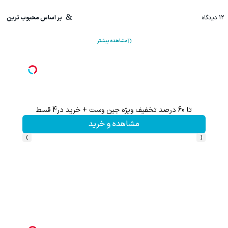
12
دیدگاه
بر اساس محبوب ترین
مشاهده بیشتر
تا 60 درصد تخفیف ویژه جین وست + خرید در4 قسط
این پک 
مشاهده و خرید
›
‹