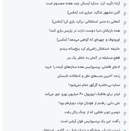
آرتتا تأیید کرد: ستاره آرسنال چند هفته مصدوم است
گلزن مشهور شاگرد جباری شد (عکس)
کنعانی به مدیر استقلالی: برگرد بازی کن! (عکس)
همه بازیکنان دنیا دوست دارند در پاریس بازی کنند!
اورونوف و چهره‌ای که گواهی می‌دهد! (عکس)
خلیفه: استقلال راضی‌ام کرد پنج‌ساله ببندم
قطع مسابقه در آلمان به خاطر یک بنر
ادعای فاضلی: پرسپولیس همه ستاره‌های آینده را خرید
زنده: آخرین بمب‌های نقل و انتقالات تابستان
ستاره بی‌حاشیه گل‌گهر تمام نمی‌شود!
اینتر برای هافبک لیورپول ۴۰ میلیون یورو جور می‌کند
علی دایی: رفتنم از فوتبال تولد دوباره‌ام بود!
دومین توپ طلایی که از چنگ رئال رفت
رأفت: این یک پرسپولیس فول آپشن است
تست ژنتیک، خوابگاه و دندانپزشکی در آکادمی استقلال