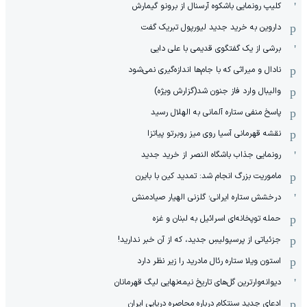
کلیپ رونمایی باشکوه آرسنال از برونو گیمارش
داروین به خرید جدید لیورپول تبریک گفت
برشی از یک گفتگوی قدیمی با علی دایی
نادال و میراثی که با جام‌ها اندازه‌گیری نمی‌شود
والیبال وارد فاز جنون شد(گزارش ویژه)
پاسخ منفی ستاره آلمانی به الهلال رسید
نقشه قهرمانی آسیا روی میز روبرتو پیاتزا
رونمایی جذاب باشگاه النصر از خرید جدید
ماموریت بزرگ انجام شد: تمدید کین با بایرن
درخشش ستاره ایرانی؛ گلزنی الهیار صیادمنش
حمله توپخانه‌ای اسرائیل به لبنان و غزه
جزئیاتی از پرسپولیسِ جدید، که از آن ‌خبر ندارید!
استون ویلا ستاره رئال مادرید را زیر نظر دارد
دیوانه‌وارترین گل‌های تاریخ نیمه‌نهایی لیگ قهرمانان
ادعای جدید سنتکام درباره محاصره دریایی ایران