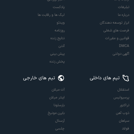
تبلیغات
پادکست
درباره ما
لیگ ها و رقابت ها
ابزار توسعه دهندگان
ویدئو
فرصت های شغلی
روزنامه
قوانین و مقررات
نتایج زنده
DMCA
آنتن
آگهی دولتی
پیش بینی
پخش زنده
تیم های داخلی
تیم های خارجی
استقلال
آث میلان
پرسپولیس
اینتر میلان
تراکتور
بارسلونا
ذوب آهن
بایرن مونیخ
سپاهان
آرسنال
فولاد
چلسی