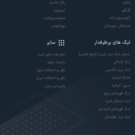
ملوان
رئال مادرید
گل‌گهر
لیورپول
آلومینیوم اراک
منچستریونایتد
استقلال خوزستان
یوونتوس
لیگ های پرطرفدار
سایر
جدول لیگ برتر ایران (خلیج فارس)
جام ملت های آسیا
لیگ آزادگان
رنکینگ فیفا
لیگ برتر انگلیس
نقل و انتقالات اروپا
لالیگا اسپانیا
نقل و انتقالات ایران
سری آ ایتالیا
پاری سن ژرمن
لیگ قهرمانان اروپا
لیگ نخبگان آسیا
لیگ قهرمانان آسیا دو
لیگ برتر فوتسال