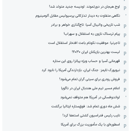
اوج هیجان در دورتموند: اودیسه جدید متولد شد!
نگاهی متفاوت به دیدار تدارکاتی پرسپولیس مقابل آلومینیوم
شب تاریخی والیبال آسیا: تاج‌گذاری خواهر و برادر
پیام ترسناک نازون به استقلال و سهراب!
تاجرنیا: موفقیت نکونام باعث افتخار استقلال است
لیست بهترین بازیکنان ایران 2030!
قهرمانی آسیا و حساب ویژه پیاتزا روی این ستاره
نیویورک تایمز: جنگ ایران، بازدارندگی آمریکا را نابود کرد
فروش رودری برای سیتی گران تمام می‌شود!
اعلام مسیر تیم ملی هندبال ایران در ناگویا
لواندوفسکی در آمریکا هم متوقف نمی‌شود
شش ماه دوری تمام شد: فوق‌ستاره ایتالیا برگشت
نایب رئیس فدراسیون کشتی استعفا کرد!
اسطوره‌ای با یک مأموریت بزرگ برای آمریکا