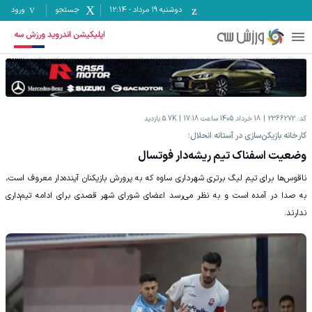
دوشنبه ۱۹ مرداد
-
12:14
جستجو
ورود
اپلیکیشن اندروید ورزش سه
کد:
2366272
18 خرداد 1405 ساعت 17:18
5.7K
بازدید
کارخانه بازیکن‌سازی در آستانه انحلال؛
وضعیت اسفناک تیم ریشه‌دار فوتسال
ناقوس‌ها برای تیم لیگ برتری شهرداری ساوه که به پرورش بازیکنان آینده‌دار معروف است،
به صدا در آمده است و به نظر می‌رسد اعضای شورای شهر قصدی برای ادامه تیم‌داری
ندارند.