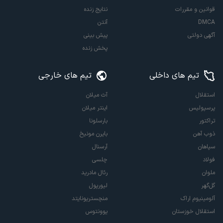
قوانین و مقررات
نتایج زنده
DMCA
آنتن
آگهی دولتی
پیش بینی
پخش زنده
تیم های داخلی
تیم های خارجی
استقلال
آث میلان
پرسپولیس
اینتر میلان
تراکتور
بارسلونا
ذوب آهن
بایرن مونیخ
سپاهان
آرسنال
فولاد
چلسی
ملوان
رئال مادرید
گل‌گهر
لیورپول
آلومینیوم اراک
منچستریونایتد
استقلال خوزستان
یوونتوس