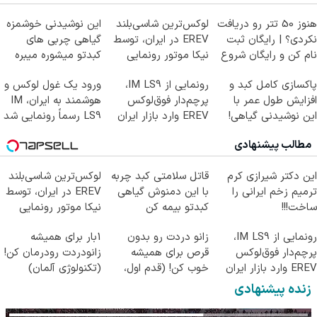
هنوز 50 تتر رو دریافت
لوکس‌ترین شاسی‌بلند
این نوشیدنی خوشمزه
نکردی؟ | رایگان ثبت
EREV در ایران، توسط
گیاهی چربی های
نام کن و رایگان شروع
نیکا موتور رونمایی
کبدتو میشوره میبره
کن!
شد!
پاکسازی کامل کبد و
رونمایی از IM LS9،
ورود یک غول لوکس و
افزایش طول عمر با
پرچم‌دار فوق‌لوکس
هوشمند به ایران، IM
این نوشیدنی گیاهی!
EREV وارد بازار ایران
LS9 رسماً رونمایی شد
کلیک جهت خرید
شد
مطالب پیشنهادی
این دکتر شیرازی کرم
قاتل سلامتی کبد چربه
لوکس‌ترین شاسی‌بلند
ترمیم زخم ایرانی را
با این دمنوش گیاهی
EREV در ایران، توسط
ساخت!!!
کبدتو بیمه کن
نیکا موتور رونمایی
شد!
رونمایی از IM LS9،
زانو دردت رو بدون
1بار برای همیشه
پرچم‌دار فوق‌لوکس
قرص برای همیشه
زانودردت رودرمان کن!
EREV وارد بازار ایران
خوب کن! (قدم اول،
(تکنولوژی آلمان)
شد
پرسش‌نامه)
◂پرسشنامه▸
زنده پیشنهادی