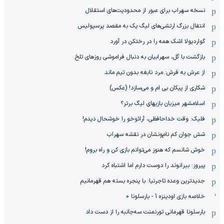
نسخه سهراب برای عبور از محدودیت‌های استقلال
انتقال بزرگ ارتشی‌های لیگ یک به مقصد پرسپولیس
گواردیولا اشک همه را در رختکن در آورد
بازگشت با گل، سهرابیان به دنبال فراموشی روزهای تلخ
از عرش به فرش: مرد نابغه‌ بدون تیم ماند
شکاری از پیکان بی ام و می‌سازد! (عکس)
اسلامشهر میزبان بازیهای لیگ برتر؟
فلیک: وقت خداحافظی، آرائوخو را خوشحال دیدم!
شش جوان کم نام‌و‌نشان در نقشه سهراب
خوش شانسم که هنوز می‌توانم بازی کن و راه بروم!
پیروز: بیرانوند را دوست دارم اما اشتباه کرد
جدیدترین وعده تاجرنیا: با پنجره بسته هم قهرمانیم
خلاصه بازی اودینزه 1 - بارسلونا 0
بارسلونا قهرمانی تورنمنت سه‌جانبه را از دست داد