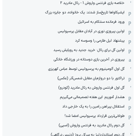
خلاصه بازی فرنتس واروش 1 - رئال مادرید 2
ایشیکاوا‌ها تاریخ‌ساز شدند: یک خانواده، دو جایزه بزرگ
ورود فرمانده سنتکام به اسرائیل
اولین پیروزی نوری در آبادان مقابل پرسپولیس
پیشنهاد لیل طارمی را وسوسه کرد
اولین گل برای رئال: خرید جدید به رویایش رسید
پیروزی در آخرین بازی دوستانه در ورزشگاه خانگی
گل اول آلومینیوم به پرسپولیس توسط عباس کهریزی
تراکتور با دو دروازه‌بان مقابل شمس‌آذر (عکس)
گل اول فرنتس واروش به رئال مادرید (کودرو)
هشدار آموریم: این هفته تصمیماتی می‌گیریم
استقلال پیراهن رامین را به یک خارجی داد
طولانی‌ترین قرارداد پرسپولیس امضا شد!
گل دوم رئال مادرید به فرنتس واروش (اسپی)
گل دوم استانداردلیژ به سرکل بروژ (دنیس درگاهی)