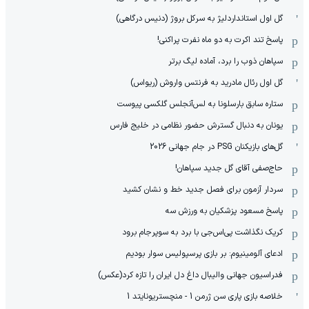
گل اول استانداردلیژ به سرکل بروژ (دنیس درگاهی)
پاسخ تند اکرت به دو ماه نفرت پراکنی!
سپاهان ذوب را برد، آماده لیگ برتر
گل اول رئال مادرید به فرنتس واروش (ریواس)
ستاره سابق بارسلونا به لس‌آنجلس گلکسی پیوست
یونان به دنبال گسترش حضور نظامی در خلیج فارس
گل‌های بازیکنان PSG در جام جهانی 2026
حاج‌صفی آقای گل جدید سپاهان!
سردار آزمون برای فصل جدید خط و نشان کشید
پاسخ مسعود پزشکیان به ورزش سه
کریک نگذاشت پی‌اس‌جی با برد به سوپرجام برود
ادعای آلومینیوم: بر بازی پرسپولیس سوار بودیم
فدراسیون جهانی والیبال داغ دل ایران را تازه کرد(عکس)
خلاصه بازی پاری سن ژرمن 1 - منچستریونایتد 1