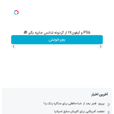
PS5 و آیفون17 از گردونه شانس جایزه بگیر 🎁
هنوز 50 تتر رو دریافت نکردی؟ | رایگان ثبت نام کن و رایگان شروع کن!
بچرخونش
›
‹
آخرین اخبار
پیروز: فجر بعد از خداحافظی برای مذاکره زنگ زد!
مقصد آمریکایی برای کاپیتان سابق اسپانیا