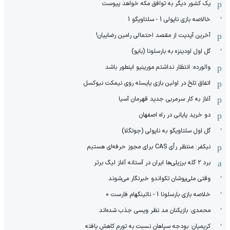
یک کشور دیگر به توافق مکه خواهد پیوست
خالاصه بازی ناپولی 1 - سلتاویگو 1
آخرین آپدیت از مقصد احتمالی رامین رضاییان!
گل اول اودینزه به بارسلونا (بایو)
والورده: انتظار نداشتم مورینیو اینطور باشد
اتفاق تلخ در اولین بازی یایسله روی نیمکت نیوکسل
آغاز به کار سرمربی جدید قهرمان آسیا
دو خرید پایانی در راه اصفهان
گل اول سلتاویگو به ناپولی (جوتگلا)
نیکفر: منتظر رأی CAS برای مجوز حرفه‌ای هستیم
برد ۲ گله برزیلی‌ها ایران در آستانه آغاز لیگ برتر
وقتی ملی‌پوشان تکواندو خبرنگار می‌شوند
خلاصه بازی بارسلونا 1 - ناتینگهام فارست 0
محمدی: بازیکنان مد نظر ویسی جذب شده‌اند
کریمیان: بودجه سپاهان نسبت به تورم کاهش یافته