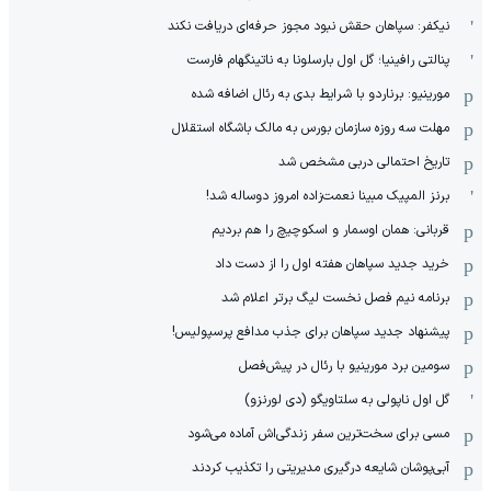
نیکفر: سپاهان حقش نبود مجوز حرفه‌ای دریافت نکند
پنالتی رافینیا؛ گل اول بارسلونا به ناتینگهام فارست
مورینیو: برناردو با شرایط بدی به رئال اضافه شده
مهلت سه روزه سازمان بورس به مالک باشگاه استقلال
تاریخ احتمالی دربی مشخص شد
برنز المپیک مبینا نعمت‌زاده امروز دوساله شد!
قربانی: همان اوسمار و اسکوچیچ را هم بردیم
خرید جدید سپاهان هفته اول را از دست داد
برنامه نیم فصل نخست لیگ برتر اعلام شد
پیشنهاد جدید سپاهان برای جذب مدافع پرسپولیس!
سومین برد مورینیو با رئال در پیش‌فصل
گل اول ناپولی به سلتاویگو (دی لورنزو)
مسی برای سخت‌ترین سفر زندگی‌اش آماده می‌شود
آبی‌پوشان شایعه درگیری مدیریتی را تکذیب کردند