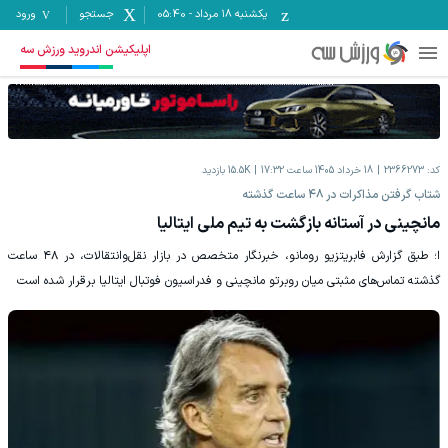
یکشنبه ۱۸ مرداد
-
05:40
جستجو
ورود
اپلیکیشن اندروید ورزش سه
کد:
2366273
18 خرداد 1405 ساعت 17:32
15.5K
بازدید
شتاب گرفتن مذاکرات در ۴۸ ساعت گذشته
مانچینی در آستانه بازگشت به تیم ملی ایتالیا
ا؛ طبق گزارش فابریتزیو رومانو، خبرنگار متخصص در بازار نقل‌وانتقالات، در ۴۸ ساعت
گذشته تماس‌های مثبتی میان روبرتو مانچینی و فدراسیون فوتبال ایتالیا برقرار شده است