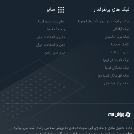
لیگ های پرطرفدار
سایر
جدول لیگ برتر ایران (خلیج فارس)
جام ملت های آسیا
لیگ آزادگان
رنکینگ فیفا
لیگ برتر انگلیس
نقل و انتقالات اروپا
لالیگا اسپانیا
نقل و انتقالات ایران
سری آ ایتالیا
پاری سن ژرمن
لیگ قهرمانان اروپا
لیگ نخبگان آسیا
لیگ قهرمانان آسیا دو
لیگ برتر فوتسال
تمام حقوق مادی و معنوی این سایت متعلق به ورزش سه می باشد. شما می توانید از
سایت ورزش سه در صورت پذیرش موافقت نامه کاربری استفاده نمایید.