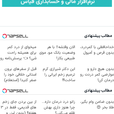
مطالب پیشنهادی
خداحافظی با کمردرد،
الان وقتشه‼️ با هر
میخوای از درد کمر
بدون قرص و آمپول
وضعیت بانک مو، موی
برای همیشه راحت
طبیعی بکار!
شی؟ 👈 پرسش‌نامه رو
پر کن
بدون هیچ دارو و
این دکتر شیرازی کرم
قبل از سفرهای برون
عوارضی کمر دردت رو
ترمیم زخم ایرانی را
استانی خلافی خود را
درمان کن!
ساخت!!!
صفر کنید! (استعلام)
(پرسش‌نامه)
مطالب پیشنهادی
بدون ضامن وام بگیر،
زانو درد درمان داره…
از بین بردن جای زخم
طلا بخر 😍
چرا هنوز داری بهش
های قدیمی، فقط در 3
ظلم می‌کنی؟
هفته!! (بدون لیزر و