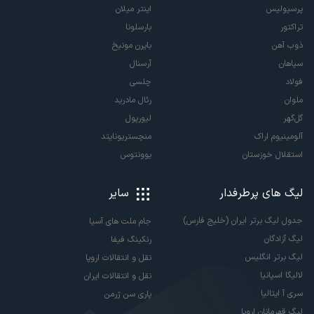
پرسپولیس
اینتر میلان
تراکتور
بارسلونا
ذوب آهن
بایرن مونیخ
سپاهان
آرسنال
فولاد
چلسی
ملوان
رئال مادرید
گل‌گهر
لیورپول
آلومینیوم اراک
منچستریونایتد
استقلال خوزستان
یوونتوس
لیگ های پرطرفدار
سایر
جدول لیگ برتر ایران (خلیج فارس)
جام ملت های آسیا
لیگ آزادگان
رنکینگ فیفا
لیگ برتر انگلیس
نقل و انتقالات اروپا
لالیگا اسپانیا
نقل و انتقالات ایران
سری آ ایتالیا
پاری سن ژرمن
لیگ قهرمانان اروپا