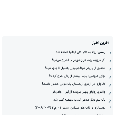
آخرین اخبار
رسمی: زولا به کادر فنی ایتالیا اضافه شد
اگر کرویف بود، فران تورس را اخراج می‌کرد!
تحقیق از بازیکن بوکاجونیورز به‌دلیل قاچاق مواد!
توازن دروغین: بارسا بیشتر از رئال خرج کرده؟!
کاناوارو: در اردوی ازبکستان یک موش حضور داشت!
واکاوی زوایای پنهان پرونده گل‌گهر - چادرملو
یک تیم دیگر مدعی کسب سهمیه آسیا شد
نوستالژی و قاب های سنگین، میلان 1 - رم 2 (2006/2007)