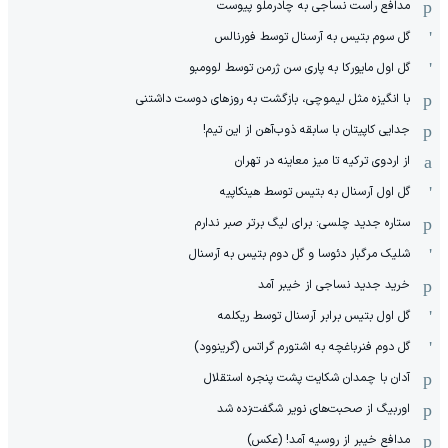
مدافع راست نساجی به چادرملو پیوست
گل سوم بتیس به آرسنال توسط فورنالس
گل اول مایورکا به پاری سن ژرمن توسط لوومبو
با انگیزه مثل لیموچی، بازگشت به روزهای دوست داشتنی
جدایی کاپیتان با سابقه ذوب‌آهن از این تیم!
از اردوی ترکیه تا میز معاینه در تهران
گل اول آرسنال به بتیس توسط هینکاپیه
ستاره جدید چلسی: برای لیگ برتر صبر ندارم
شلیک مرگبار دئوسا و گل دوم بتیس به آرسنال
خرید جدید نساجی از خیبر آمد
گل اول بتیس برابر آرسنال توسط ریکلمه
گل دوم فنرباغچه به اشتورم گراتس (گرینوود)
آدان با چمدان شکایت پشت پنجره استقلال
اوربیگ از صحبت‌های نویر شگفت‌زده شد
مدافع خیبر از روسیه آمد! (عکس)