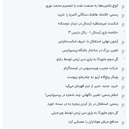
کوچ باتجربه‌ها به صنعت نفت با تصمیم محمد نوری
رسمی: الاتحاد هافبک سنگالی آلمریا را خرید
شکست غیرمنتظره آرسنال در دیدار دوستانه
خلاصه بازی آرسنال 1 - رئال بتیس 3
آزمون نهایی استقلال با حریف شکست‌ناپذیر
تغییر بزرگ در ساختار باشگاه پرسپولیس
گل سوم مایورکا به پاری سن ژرمن توسط رایلو
حرکت عجیب وینیسیوس در اینستاگرام
وینگر پنج‌گله آریو به چادرملو پیوست
خرید جدید خیبر از تیم قهرمان می‌آید
اعلام رسمی: تغییر ناگهانی چند شماره در پرسپولیس!
رسمی: استقلال در باز کردن پنجره به در بسته خورد
گل دوم مایورکا به پاری سن ژرمن توسط ویرجیلی
مدافع میلان هواداران را عصبانی کرد