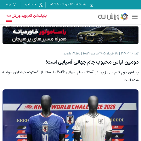
پنجشنبه ۱۵ مرداد
-
05:48
جستجو
ورود
اپلیکیشن اندروید ورزش سه
کد:
2366296
18 خرداد 1405 ساعت 18:31
39.5K
بازدید
دومین لباس محبوب جام جهانی آسیایی است!
پیراهن دوم تیم ملی ژاپن در آستانه جام جهانی 2026 با استقبال گسترده هواداران مواجه
شده است.