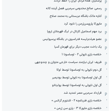
پزشکیان: همه مردم، ایران را حفظ کردند
رسمی: صالح مخدومی سرمربی فصل آینده کاله
کنایه مالک باشگاه عربستانی به محمد صلاح
مایورکا پاری‌سن‌ژرمن را نابود کرد
برد مهم اسماعیل کارتال در لیگ قهرمانان اروپا
عضو هیئت‌رئیسه فدراسیون در باشگاه پرسپولیس
یک باخت عجیب دیگر برای قهرمان آسیا
خلاصه بازی ناپولی 2 - اوساسونا 1
ظریف: ایران نیازمند سیاست خارجی متوازن و چندوجهی
گل دوم ناپولی به اوساسونا توسط لوکا
گل اول اوساسونا به ناپولی توسط بودیمیر
گل اول ناپولی به اوساسونا توسط پولیتانو
قرارداد سرمربی مصر تمدید شد
خلاصه بازی فنرباغچه 2 - اشتورم گراتس 0
خلاصه بازی مایورکا 3 - پاری سن ژرمن 0