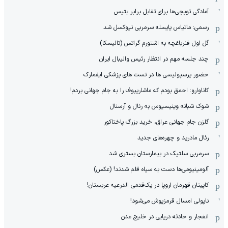
آمادگی توپچی‌ها برای تقابل برابر بتیس
رسمی: ماتیاس یایسله سرمربی نیوکسل شد
گل اول فنرباغچه به اشتورم گراتس (تالیسکا)
چند جلسه مهم در انتظار رئیس والیبال ایران
حضور پرسپولیسی ها در تست های پزشکی ایفمارک
کاناوارو: احمق بودم که ماشاریپوف را به جام جهانی بردم!
شوک شبانه وینیسیوس به رئال و آرسنال
گلزن جام جهانی عراق، خرید بزرگ پاختاکور
رئال مادرید و چهره‌های جدید
سرمربی سلتیک در بیمارستان بستری شد
آلومینیومی‌ها دست به سیاه قلم شدند! (عکس)
کاپیتان قهرمان اروپا در یک‌قدمی الدرعیه عربستان!
ناپولی امسال قرمزپوش می‌شود!
انفجار و حادثه دریایی در خلیج عدن