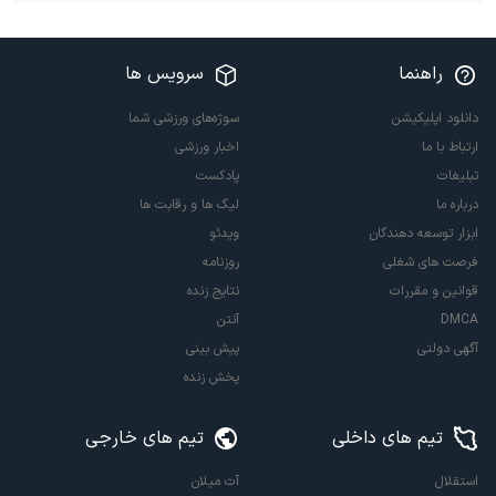
راهنما
سرویس ها
دانلود اپلیکیشن
سوژه‌های ورزشی شما
ارتباط با ما
اخبار ورزشی
تبلیغات
پادکست
درباره ما
لیگ ها و رقابت ها
ابزار توسعه دهندگان
ویدئو
فرصت های شغلی
روزنامه
قوانین و مقررات
نتایج زنده
DMCA
آنتن
آگهی دولتی
پیش بینی
پخش زنده
تیم های داخلی
تیم های خارجی
استقلال
آث میلان