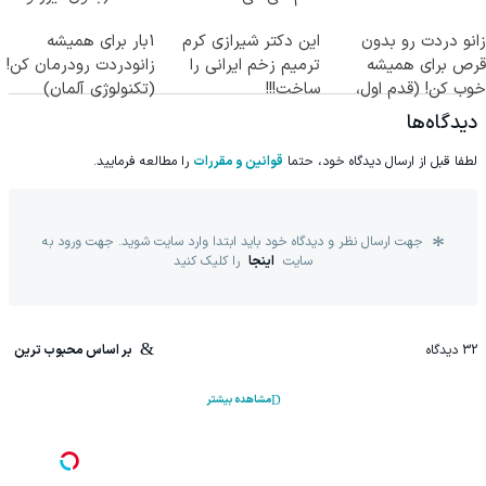
جراحی)
زانو دردت رو بدون
این دکتر شیرازی کرم
1بار برای همیشه
قرص برای همیشه
ترمیم زخم ایرانی را
زانودردت رودرمان کن!
خوب کن! (قدم اول،
ساخت!!!
(تکنولوژی آلمان)
پرسش‌نامه)
◂پرسشنامه▸
دیدگاه‌ها
لطفا قبل از ارسال دیدگاه خود، حتما
قوانین و مقررات
را مطالعه فرمایید.
جهت ارسال نظر و دیدگاه خود باید ابتدا وارد سایت شوید. جهت ورود به
سایت
اینجا
را کلیک کنید
32
دیدگاه
بر اساس محبوب ترین
مشاهده بیشتر