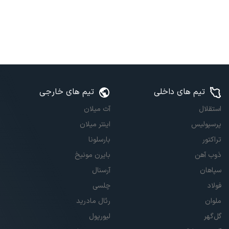
تیم های داخلی
تیم های خارجی
استقلال
آث میلان
پرسپولیس
اینتر میلان
تراکتور
بارسلونا
ذوب آهن
بایرن مونیخ
سپاهان
آرسنال
فولاد
چلسی
ملوان
رئال مادرید
گل‌گهر
لیورپول