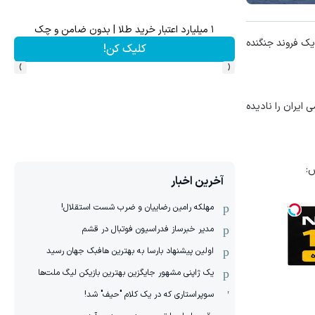
۱ میلیارد اعتبار خرید طلا | بدون ضامن و چک
بازدید از IM LS7 لوکس تری
یک فروند جنگنده
کلیک کن!
›
‹
ایران را نادیده
س:
آخرین اخبار
مهلکه رامین رضاییان و ضرب شست استقلال!
مدیر خبرساز فدراسیون فوتبال در قشم
اولین پیشنهاد بارسا به بهترین هافبک جهان رسید
یک ژاپنی مشهور جایگزین بهترین بازیکن لیگ ملت‌ها
سوپراستاری که در یک کلام "حیف" شد!