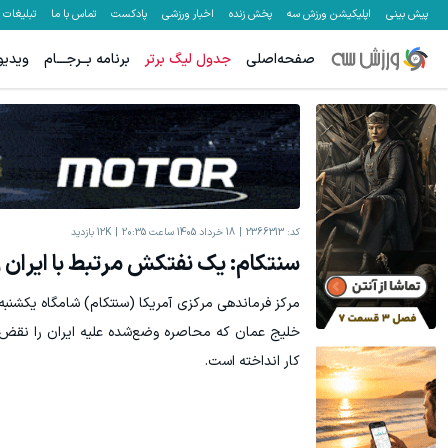
پیش بینی
اپلیکیشن ورزش سه
پخش زنده
اخبار ورزشی
پادکست
تماس با ما
تبلیغات
صفحه‌اصلی
جدول لیگ برتر
برنامه بــرجـــام
ویدیو
کد:
2366313
18 خرداد 1405 ساعت 20:35
12K
بازدید
سنتکام: یک نفتکش مرتبط با ایران را 
مرکز فرماندهی مرکزی آمریکا (سنتکام) شامگاه یکشنبه
کار انداخته است.