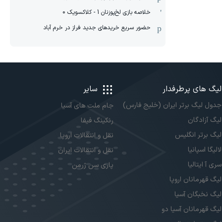
خلاصه بازی لخ‌پوزنان 1 - کلاکسویک 0
حضور سریع خریدهای جدید فراز در خرم آباد
لیگ های پرطرفدار
سایر
جدول لیگ برتر ایران (خلیج فارس)
جام ملت های آسیا
لیگ آزادگان
رنکینگ فیفا
لیگ برتر انگلیس
نقل و انتقالات اروپا
لالیگا اسپانیا
نقل و انتقالات ایران
سری آ ایتالیا
پاری سن ژرمن
لیگ قهرمانان اروپا
لیگ نخبگان آسیا
لیگ قهرمانان آسیا دو