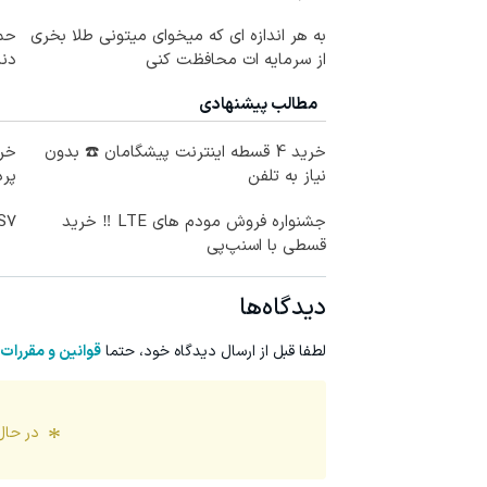
به هر اندازه ای که میخوای میتونی طلا بخری
حمل
از سرمایه ات محافظت کنی
دندا
مطالب پیشنهادی
خرید 4 قسطه اینترنت پیشگامان ☎️ بدون
خری
نیاز به تلفن
پرداخ
جشنواره فروش مودم های LTE ‼️ خرید
IM LS7 لوکس 
قسطی با اسنپ‌پی
دیدگاه‌ها
لطفا قبل از ارسال دیدگاه خود، حتما
قوانین و مقررات
در حال