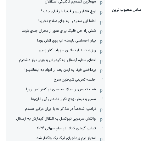
مهم‌ترین تصمیم تاکتیکی استقلال
اوج فشار روی رافینیا با رقبای جدید!
لطفا این ستاره را به جای صلاح نخرید!
شش راه حل فلیک برای عبور از بحران جدی بارسا
پیام احساسی یایسله آب روی آتش بود!
روزبه دستیار نمادین سهراب کنار زمین
ادعای ستاره آرسنال: به گیمارش و وینی نیاز داشتیم
پرداختی فیفا به اردن بعد از اتهام به اینفانتینو!
جلسه تمرینی شیاطین سرخ
شب کابوس‌وار میلاد محمدی در کنفرانس اروپا
مسی و نیمار، زوج تکرار نشدنی آبی اناری‌ها
ترامپ: شخصاً در مذاکرات با ایران درگیر هستم
واکنش سرمربی نیوکسل به انتقال گیمارش به آرسنال
تمامی گل‌های کانادا در جام جهانی 2026
امتیاز تیم پرماجرای لیگ یک واگذار شد