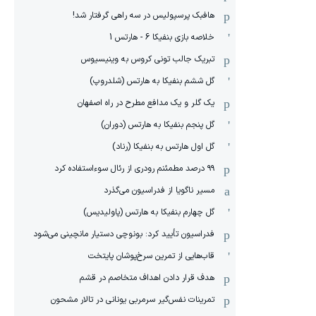
هافبک پرسپولیس در سه راهی گرفتار شد!
خلاصه بازی بنفیکا 6 - هارتس 1
تبریک جالب تونی کروس به وینیسیوس
گل ششم بنفیکا به هارتس (شلدروپ)
یک گلر و یک مدافع مطرح در راه اصفهان
گل پنجم بنفیکا به هارتس (دوران)
گل اول هارتس به بنفیکا (رناد)
۹۹ درصد مطمئنم رودری از رئال سوءاستفاده کرد
مسیر ناگویا از فدراسیون می‌گذرد
گل چهارم بنفیکا به هارتس (پاولیدیس)
فدراسیون تأیید کرد: بونوچی دستیار مانچینی می‌شود
قاب‌هایی از تمرین سرخ‌پوشان پایتخت
هدف قرار دادن اهداف متخاصم در قشم
‏تمرینات نفس‌گیر سرمربی یونانی در تالار مشحون