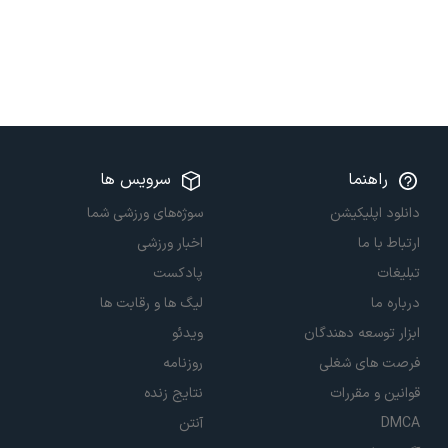
راهنما
سرویس ها
دانلود اپلیکیشن
سوژه‌های ورزشی شما
ارتباط با ما
اخبار ورزشی
تبلیغات
پادکست
درباره ما
لیگ ها و رقابت ها
ابزار توسعه دهندگان
ویدئو
فرصت های شغلی
روزنامه
قوانین و مقررات
نتایج زنده
DMCA
آنتن