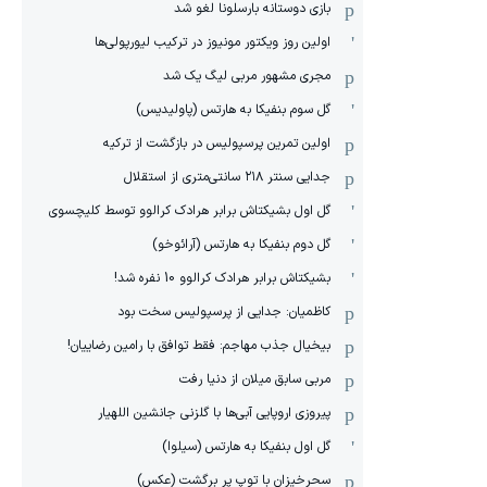
بازی دوستانه بارسلونا لغو شد
اولین روز ویکتور مونیوز در ترکیب لیورپولی‌ها
مجری مشهور مربی لیگ یک شد
گل سوم بنفیکا به هارتس (پاولیدیس)
اولین تمرین پرسپولیس در بازگشت از ترکیه
جدایی سنتر ۲۱۸ سانتی‌متری از استقلال
گل اول بشیکتاش برابر هرادک کرالوو توسط کلیچسوی
گل دوم بنفیکا به هارتس (آرائوخو)
بشیکتاش برابر هرادک کرالوو 10 نفره شد!
کاظمیان: جدایی از پرسپولیس سخت بود
بیخیال جذب مهاجم: فقط توافق با رامین رضاییان!
مربی سابق میلان از دنیا رفت
پیروزی اروپایی آبی‌ها با گلزنی جانشین اللهیار
گل اول بنفیکا به هارتس (سیلوا)
سحرخیزان با توپ پر برگشت (عکس)