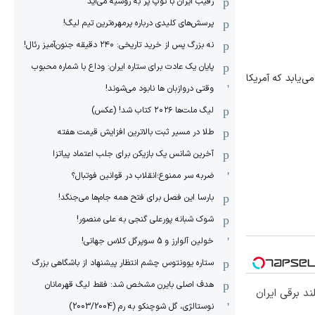
رقیب ایران با توپ پر به روسیه می‌آید
پرسش‌های کلیدی درباره پرمهره‌ترین تیم لیگ!
نه بزرگ پس از خرید تاریخی: ۲۴۰ دقیقه جنون‌آمیز رئال!
پایان یک عادت برای ستاره ایران: وداع با شماره محبوب
‌یابد که آمریکا
وقتی دروازبان ها نابود می‌شوند!
لیگ ملت‌ها ٢٠٢۶ کتاب شد! (عکس)
طلا در مسیر ثبت بالاترین افزایش قیمت هفته
آخرین شانس یک بازیکن برای جلب اعتماد پیاتزا
ضربه سر ممنوع؛انقلاب در قوانین فوتبال؟
بارسا این فصل برای فتح همه جام‌ها می‌جنگد!
شوک شبانه پورعلی گنجی به علی منصور!
خولین آلوارز و 5 سوپرگل کلاس جهانی!
ستاره یوونتوس چشم انتظار پیشنهاد از باشگاهی بزرگ
هدف اصلی بایرن مشخص شد: فقط لیگ قهرمانان
نوستالژی، گل شوچنکو به رم (2003/2004)