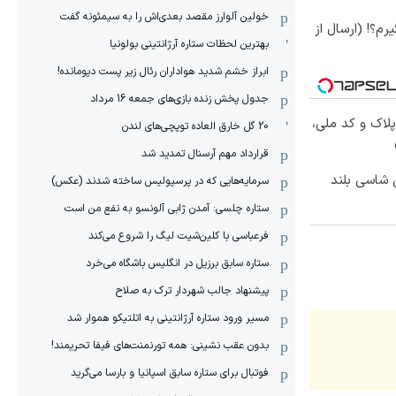
خولین آلوارز مقصد بعدی‌اش را به سیمئونه گفت
رم؟! (ارسال از
بهترین لحظات ستاره آرژانتینی بولونیا
ابراز خشم شدید هواداران رئال زیر پست دیومانده!
جدول پخش زنده بازی‌های جمعه 16 مرداد
پلاک و کد ملی،
20 گل خارق العاده توپچی‌های لندن
قرارداد مهم آرسنال تمدید شد
وکس ترین شاسی بلند
سرمایه‌هایی که در پرسپولیس ساخته شدند (عکس)
ستاره چلسی: آمدن ژابی آلونسو به نفع من است
فرعباسی با کلین‌شیت لیگ را شروع می‌کند
ستاره سابق برزیل در انگلیس باشگاه می‌خرد
پیشنهاد جالب شهردار ترک به صلاح
مسیر ورود ستاره آرژانتینی به اتلتیکو هموار شد
بدون عقب نشینی: همه تورنمنت‌های فیفا تحریمند!
فوتبال برای ستاره سابق اسپانیا و بارسا می‌گرید