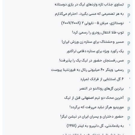
تساوی جذاب تازه واردهای لیگ در بازی دوستانه
به هر تصمیمی که مسی بگیرد، احترام می‌گذارم
نوستالژی، میلان 5 - ناپولی 2 (2007/2008)
توپ طلا انتقال رودری را رسمی کرد!
مسیر وحشتناک برای ستاره زن ورزش ایران!
یک رکورد ویژه برای ستاره دفاعی تراکتور
مس رفسنجان حضور در لیگ یک را پذیرفت!
رسمی: وینگر 60 میلیونی رئال به فیورنتینا پیوست
6 گل استثنایی از فرانک لمپارد
برترین گل‌های رونالدو در النصر
آخرین محک دو تیم اصفهانی قبل از لیگ
مورینیو هرگز نباید می‌رفت که برگردد!
حضور دختران و پسران ایران در نیشن لیگز!
به یادماندنی، گل دلپیرو به اینتر (1998)