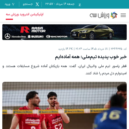
جمعه ۱۶ مرداد
-
22:57
جستجو
ورود
اپلیکیشن اندروید ورزش سه
کد:
2366325
18 خرداد 1405 ساعت 21:26
14.6K
بازدید
خبر خوب پدیده تیم‌ملی: همه آماده‌ایم
قطر پاسور تیم ملی والیبال ایران، گفت: همه بازیکنان آماده شروع مسابقات هستند و
امیدوارم دل مردم را شاد کنند.