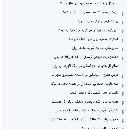
سوپرگل رونالدو به سمپدوریا در سال 2019
می‌خواهم با 4 بمب مسی را منفجر کنم!
پروژه تایفون ترکیه کلید خورد
مورینیو به بازیکنان می‌گوید چه باید بخورند!
استوک سعید روی دروازه‌ها قفل شد
تحریم‌های جدید آمریکا علیه ایران
مصدومیت بازیکن آرسنال از ناحیه رباط صلیبی
تمام گل های لواندوفسکی در لیگ قهرمانان اروپا
مربی مطرح اسپانیایی در آستانه دستیاری سهراب
سه غایب احتمالی استقلال در هفته نخست لیگ
ناشناس مثل شمس‌آذرِ وحید رضایی
همه برای باز شدن پنجره استقلال پای کار هستند
خشایار آخرین بازمانده گرگانی‌ها در اردوی ملی
کادوی تولد 40 سالگی آدان: بازگشت به استقلال!
تصمیم طارمی جدی است!