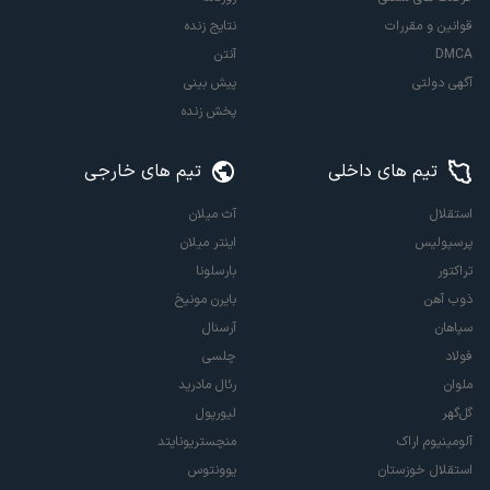
قوانین و مقررات
نتایج زنده
DMCA
آنتن
آگهی دولتی
پیش بینی
پخش زنده
تیم های داخلی
تیم های خارجی
استقلال
آث میلان
پرسپولیس
اینتر میلان
تراکتور
بارسلونا
ذوب آهن
بایرن مونیخ
سپاهان
آرسنال
فولاد
چلسی
ملوان
رئال مادرید
گل‌گهر
لیورپول
آلومینیوم اراک
منچستریونایتد
استقلال خوزستان
یوونتوس