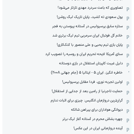
تصاویری که باعث سردرد مهدی تارتار می‌شود!
پول سعودی ته کشید، پایان تاریک لیگ روشن!
ستاره سابق پرسپولیس در آستانه پیوستن به فجر
خانم گل فوتبال ایران سرمربی تیم لیگ برتری شد
پایان بازی تیم یحیی و علی منصور با کتک‌کاری!
سنای آمریکا لایحه تحریم ایران و روسیه را تصویب کرد
دلیل غیبت کاپیتان استقلال در بازی دوستانه
خاطره انگیز، ایران 5 - ایتالیا 5 (جام جهانی 2008)
اولین تجربه نوری، فردا مقابل پرسپولیس!
حمایت تاجرنیا از رامین بعد از جدایی از استقلال!
گران‌ترین دروازه‌بان انگلیس: چیزی برای اثبات ندارم
دیوانگی هواداران برای پیراهن شالکه
چهره بشاش محرم در آستانه آغاز لیگ برتر
آینده دروازه‌بانی ایران در این عکس!