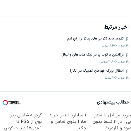
اخبار مرتبط
تقوی: باید نگرانی‌های پیاتزا را رفع کنم
18 خرداد
-
8.4K
بازدید
آرژانتین با توپ پر در لیگ ملت‌های والیبال
18 خرداد
-
13.6K
بازدید
انتقال بزرگ: قهرمان المپیک در آنکارا
18 خرداد
-
9K
بازدید
مطالب پیشنهادی
خرید موبایل با اسنپ
۱ میلیارد اعتبار خرید
گردونه شانس بدون
پی | در ۴ قسط بدون
طلا | بدون ضامن و
پوچ از PS5 تا
سود و کارمزد!
چک
آیفون17 و بیت کوین