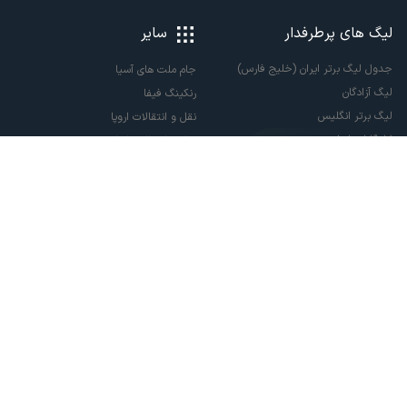
لیگ های پرطرفدار
سایر
جدول لیگ برتر ایران (خلیج فارس)
جام ملت های آسیا
لیگ آزادگان
رنکینگ فیفا
لیگ برتر انگلیس
نقل و انتقالات اروپا
لالیگا اسپانیا
نقل و انتقالات ایران
سری آ ایتالیا
پاری سن ژرمن
لیگ قهرمانان اروپا
لیگ نخبگان آسیا
لیگ قهرمانان آسیا دو
لیگ برتر فوتسال
تمام حقوق مادی و معنوی این سایت متعلق به ورزش سه می باشد. شما می توانید از