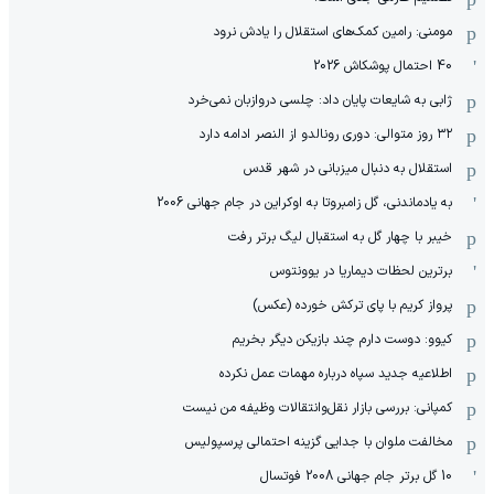
مومنی: رامین کمک‌های استقلال را یادش نرود
40 احتمال پوشکاش 2026
ژابی به شایعات پایان داد: چلسی دروازبان نمی‌خرد
۳۲ روز متوالی: دوری رونالدو از النصر ادامه دارد
استقلال به دنبال میزبانی در شهر قدس
به یادماندنی، گل زامبروتا به اوکراین در جام جهانی 2006
خیبر با چهار گل به استقبال لیگ برتر رفت
برترین لحظات دیماریا در یوونتوس
پرواز کریم با پای ترکش خورده (عکس)
کیوو: دوست دارم چند بازیکن دیگر بخریم
اطلاعیه جدید سپاه درباره مهمات عمل نکرده
کمپانی: بررسی بازار نقل‌وانتقالات وظیفه من نیست
مخالفت ملوان با جدایی گزینه احتمالی پرسپولیس
10 گل برتر جام جهانی 2008 فوتسال