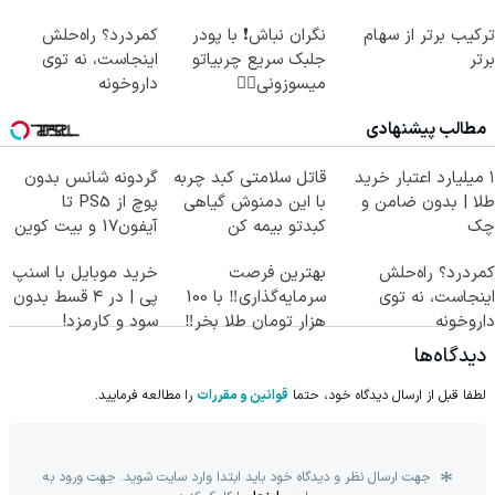
🔥
ترکیب برتر از سهام
نگران نباش❗ با پودر
کمردرد؟ راه‌حلش
برتر
جلبک سریع چربیاتو
اینجاست، نه توی
میسوزونی👌🏻
داروخونه
مطالب پیشنهادی
۱ میلیارد اعتبار خرید
قاتل سلامتی کبد چربه
گردونه شانس بدون
طلا | بدون ضامن و
با این دمنوش گیاهی
پوچ از PS5 تا
چک
کبدتو بیمه کن
آیفون17 و بیت کوین
🔥
کمردرد؟ راه‌حلش
بهترین فرصت
خرید موبایل با اسنپ
اینجاست، نه توی
سرمایه‌گذاری‼️ با 100
پی | در ۴ قسط بدون
داروخونه
هزار تومان طلا بخر‼️
سود و کارمزد!
دیدگاه‌ها
لطفا قبل از ارسال دیدگاه خود، حتما
قوانین و مقررات
را مطالعه فرمایید.
جهت ارسال نظر و دیدگاه خود باید ابتدا وارد سایت شوید. جهت ورود به