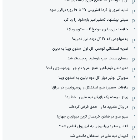
نروژ خواستار استعفای فوری اینفانتینو شد
شاید امروز یا فردا آتش‌بس ۳۰ تا ۶۰ روزه برقرار شود
سیتی پیشنهاد تحقیرآمیز بارسلونا را رد کرد
خلاصه بازی بایرن مونیخ 2 - استون ویلا 1
به مهاجمی که 20 گل بزند نیاز نداریم!
ضربه استثنائی گومس؛ گل اول استون ویلا به بایرن
معمای سمت چپ بارسلونا پیچیده‌تر شد
مدیرعامل ذوب‌آهن: هنوز نمی‌دانم چرا پورموسوی رفت!
سوپرگل لوئیز دیاز؛ گل دوم بایرن به استون ویلا
ملاقات اسطوره های استقلال و پرسپولیس در عراق!
پیاتزا نیامده یک بازیکن تیم ملی را خط زد!
در رئال مادرید ما را احمق فرض کرده‌اند
سیو های درخشان خردسال ترین دروازبان جهان!
انتقال ستاره پی‌اس‌جی به لیورپول قطعی شد؟
کاپیتان تیم ملی در استقلال ماندنی شد