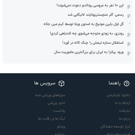
این 10 نفر به عروسی رونالدو دعوت نمی‌شوند!
رسمی: گلر منچستریونایتد لالیگایی شد
گل اول بایرن مونیخ به استون ویلا توسط کیم مین جائه
رودری، به زودی متوجه می‌شوی چه اشتباهی کردی!
استقلال ستاره تیمش را چنگ کاله در آورد!
ورود پیاتزا به ایران برای بزرگ‌ترین ماموریت سال
راهنما
سرویس ها
دانلود اپلیکیشن
سوژه‌های ورزشی شما
ارتباط با ما
اخبار ورزشی
تبلیغات
پادکست
درباره ما
لیگ ها و رقابت ها
ابزار توسعه دهندگان
ویدئو
فرصت های شغلی
روزنامه