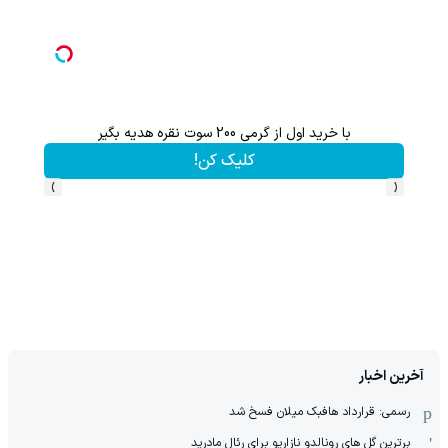
اعات بیشتر)
با خرید اول از گرمی 200 سوت نقره هدیه بگیر
کلیک کن!
›
‹
آخرین اخبار
رسمی: قرارداد هافبک میلان فسخ شد
برترین گل های رونالدو نازاریو برای رئال مادرید