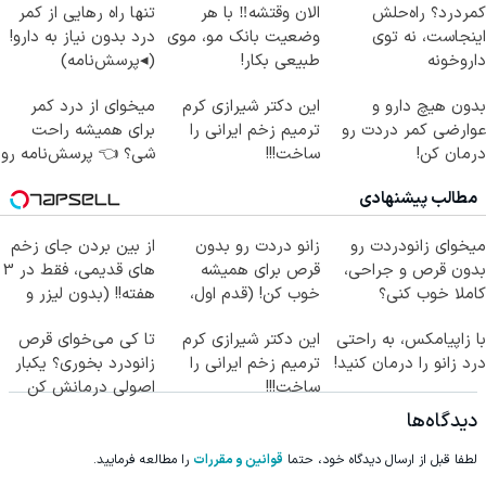
کمردرد؟ راه‌حلش
الان وقتشه‼️ با هر
تنها راه رهایی از کمر
اینجاست، نه توی
وضعیت بانک مو، موی
درد بدون نیاز به دارو!
داروخونه
طبیعی بکار!
(◂پرسش‌نامه)
بدون هیچ دارو و
این دکتر شیرازی کرم
میخوای از درد کمر
عوارضی کمر دردت رو
ترمیم زخم ایرانی را
برای همیشه راحت
درمان کن!
ساخت!!!
شی؟ 👈 پرسش‌نامه رو
(پرسش‌نامه)
پر کن
مطالب پیشنهادی
میخوای زانودردت رو
زانو دردت رو بدون
از بین بردن جای زخم
بدون قرص و جراحی،
قرص برای همیشه
های قدیمی، فقط در 3
کاملا خوب کنی؟
خوب کن! (قدم اول،
هفته!! (بدون لیزر و
((پرسش‌نامه))
پرسش‌نامه)
جراحی)
با زاپیامکس، به راحتی
این دکتر شیرازی کرم
تا کی می‌خوای قرص
درد زانو را درمان کنید!
ترمیم زخم ایرانی را
زانودرد بخوری؟ یکبار
ساخت!!!
اصولی درمانش کن
دیدگاه‌ها
لطفا قبل از ارسال دیدگاه خود، حتما
قوانین و مقررات
را مطالعه فرمایید.