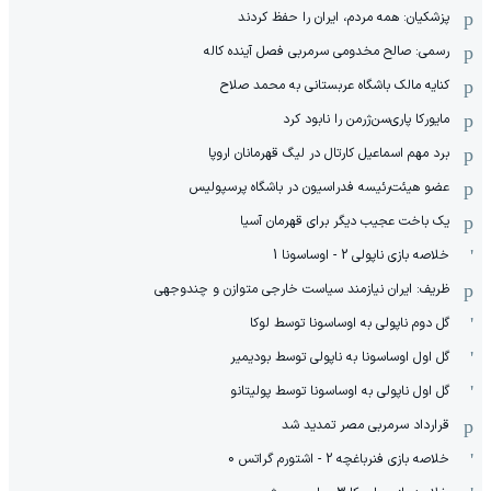
پزشکیان: همه مردم، ایران را حفظ کردند
رسمی: صالح مخدومی سرمربی فصل آینده کاله
کنایه مالک باشگاه عربستانی به محمد صلاح
مایورکا پاری‌سن‌ژرمن را نابود کرد
برد مهم اسماعیل کارتال در لیگ قهرمانان اروپا
عضو هیئت‌رئیسه فدراسیون در باشگاه پرسپولیس
یک باخت عجیب دیگر برای قهرمان آسیا
خلاصه بازی ناپولی 2 - اوساسونا 1
ظریف: ایران نیازمند سیاست خارجی متوازن و چندوجهی
گل دوم ناپولی به اوساسونا توسط لوکا
گل اول اوساسونا به ناپولی توسط بودیمیر
گل اول ناپولی به اوساسونا توسط پولیتانو
قرارداد سرمربی مصر تمدید شد
خلاصه بازی فنرباغچه 2 - اشتورم گراتس 0