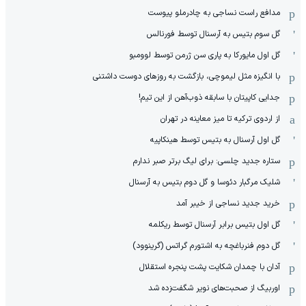
مدافع راست نساجی به چادرملو پیوست
گل سوم بتیس به آرسنال توسط فورنالس
گل اول مایورکا به پاری سن ژرمن توسط لوومبو
با انگیزه مثل لیموچی، بازگشت به روزهای دوست داشتنی
جدایی کاپیتان با سابقه ذوب‌آهن از این تیم!
از اردوی ترکیه تا میز معاینه در تهران
گل اول آرسنال به بتیس توسط هینکاپیه
ستاره جدید چلسی: برای لیگ برتر صبر ندارم
شلیک مرگبار دئوسا و گل دوم بتیس به آرسنال
خرید جدید نساجی از خیبر آمد
گل اول بتیس برابر آرسنال توسط ریکلمه
گل دوم فنرباغچه به اشتورم گراتس (گرینوود)
آدان با چمدان شکایت پشت پنجره استقلال
اوربیگ از صحبت‌های نویر شگفت‌زده شد