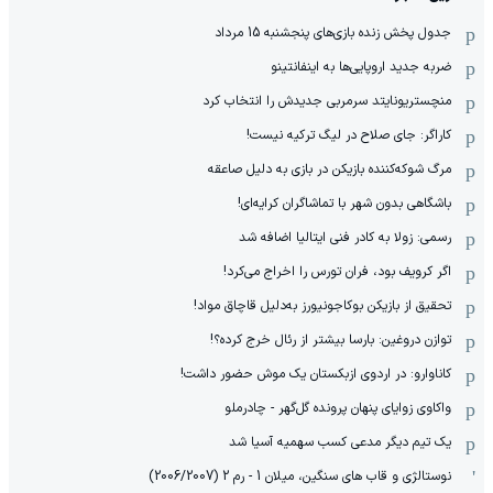
جدول پخش زنده بازی‌های پنجشنبه 15 مرداد
ضربه جدید اروپایی‌ها به اینفانتینو
منچستریونایتد سرمربی جدیدش را انتخاب کرد
کاراگر: جای صلاح در لیگ ترکیه نیست!
مرگ شوکه‌کننده بازیکن در بازی به دلیل صاعقه
باشگاهی بدون شهر با تماشاگران کرایه‌ای!
رسمی: زولا به کادر فنی ایتالیا اضافه شد
اگر کرویف بود، فران تورس را اخراج می‌کرد!
تحقیق از بازیکن بوکاجونیورز به‌دلیل قاچاق مواد!
توازن دروغین: بارسا بیشتر از رئال خرج کرده؟!
کاناوارو: در اردوی ازبکستان یک موش حضور داشت!
واکاوی زوایای پنهان پرونده گل‌گهر - چادرملو
یک تیم دیگر مدعی کسب سهمیه آسیا شد
نوستالژی و قاب های سنگین، میلان 1 - رم 2 (2006/2007)