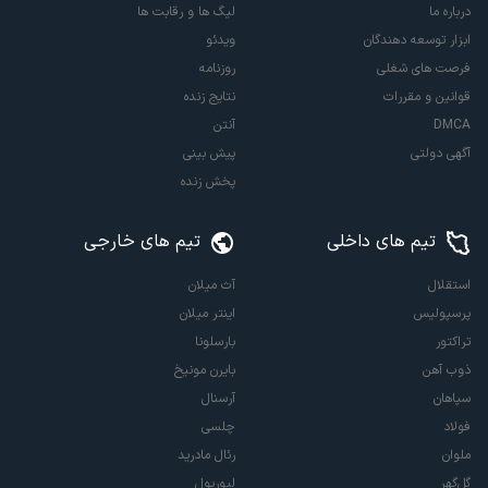
درباره ما
لیگ ها و رقابت ها
ابزار توسعه دهندگان
ویدئو
فرصت های شغلی
روزنامه
قوانین و مقررات
نتایج زنده
DMCA
آنتن
آگهی دولتی
پیش بینی
پخش زنده
تیم های داخلی
تیم های خارجی
استقلال
آث میلان
پرسپولیس
اینتر میلان
تراکتور
بارسلونا
ذوب آهن
بایرن مونیخ
سپاهان
آرسنال
فولاد
چلسی
ملوان
رئال مادرید
گل‌گهر
لیورپول