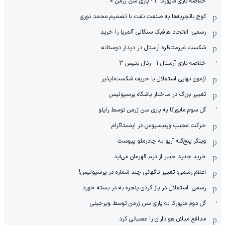
خلاصه بازی مایورکا 3 - پاری سن ژرمن 0
کوچ باتجربه‌ها به صنعت نفت با تصمیم محمد نوری
رسمی: الاتحاد هافبک سنگالی آلمریا را خرید
شکست غیرمنتظره آرسنال در دیدار دوستانه
خلاصه بازی آرسنال 1 - رئال بتیس 3
آزمون نهایی استقلال با حریف شکست‌ناپذیر
تغییر بزرگ در ساختار باشگاه پرسپولیس
گل سوم مایورکا به پاری سن ژرمن توسط رایلو
حرکت عجیب وینیسیوس در اینستاگرام
وینگر پنج‌گله آریو به چادرملو پیوست
خرید جدید خیبر از تیم قهرمان می‌آید
اعلام رسمی: تغییر ناگهانی چند شماره در پرسپولیس!
رسمی: استقلال در باز کردن پنجره به در بسته خورد
گل دوم مایورکا به پاری سن ژرمن توسط ویرجیلی
مدافع میلان هواداران را عصبانی کرد