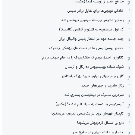
مدافع خیبر از روسیه آمد! (عکس)
آمادگی توپچی‌ها برای تقابل برابر بتیس
رسمی: ماتیاس یایسله سرمربی نیوکسل شد
گل اول فنرباغچه به اشتورم گراتس (تالیسکا)
چند جلسه مهم در انتظار رئیس والیبال ایران
حضور پرسپولیسی ها در تست های پزشکی ایفمارک
کاناوارو: احمق بودم که ماشاریپوف را به جام جهانی بردم!
شوک شبانه وینیسیوس به رئال و آرسنال
گلزن جام جهانی عراق، خرید بزرگ پاختاکور
رئال مادرید و چهره‌های جدید
سرمربی سلتیک در بیمارستان بستری شد
آلومینیومی‌ها دست به سیاه قلم شدند! (عکس)
کاپیتان قهرمان اروپا در یک‌قدمی الدرعیه عربستان!
ناپولی امسال قرمزپوش می‌شود!
انفجار و حادثه دریایی در خلیج عدن