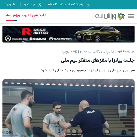
پنجشنبه ۱۵ مرداد
-
08:02
جستجو
ورود
اپلیکیشن اندروید ورزش سه
کد:
2366328
18 خرداد 1405 ساعت 21:32
12.7K
بازدید
جلسه پیاتزا با مغزهای متفکر تیم ملی
سرمربی تیم ملی والیبال ایران به پاسورهای خود خیلی امید دارد.