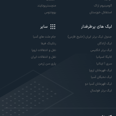
آلومینیوم اراک
منچستریونایتد
استقلال خوزستان
یوونتوس
لیگ های پرطرفدار
سایر
جدول لیگ برتر ایران (خلیج فارس)
جام ملت های آسیا
لیگ آزادگان
رنکینگ فیفا
لیگ برتر انگلیس
نقل و انتقالات اروپا
لالیگا اسپانیا
نقل و انتقالات ایران
سری آ ایتالیا
پاری سن ژرمن
لیگ قهرمانان اروپا
لیگ نخبگان آسیا
لیگ قهرمانان آسیا دو
لیگ برتر فوتسال