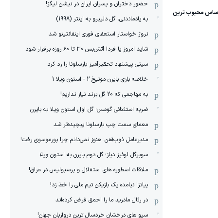
حضور دختران و پسران ایران در نیشن لیگز!
به یادماندنی، گل دلپیرو به اینتر (1998)
نروژ خواستار استعفای فوری اینفانتینو شد
شاید امروز یا فردا آتش‌بس ۳۰ تا ۶۰ روزه برقرار شود
سیتی پیشنهاد تحقیرآمیز بارسلونا را رد کرد
خلاصه بازی بایرن مونیخ 2 - استون ویلا 1
به مهاجمی که 20 گل بزند نیاز نداریم!
ضربه استثنائی گومس؛ گل اول استون ویلا به بایرن
معمای سمت چپ بارسلونا پیچیده‌تر شد
مدیرعامل ذوب‌آهن: هنوز نمی‌دانم چرا پورموسوی رفت!
سوپرگل لوئیز دیاز؛ گل دوم بایرن به استون ویلا
ملاقات اسطوره های استقلال و پرسپولیس در عراق!
پیاتزا نیامده یک بازیکن تیم ملی را خط زد!
در رئال مادرید ما را احمق فرض کرده‌اند
سیو های درخشان خردسال ترین دروازبان جهان!