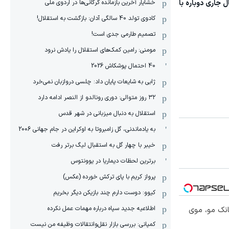
 جاری دوباره با
خشایار آخرین بازمانده گرگانی‌ها در اردوی ملی
کادوی تولد 40 سالگی آدان: بازگشت به استقلال!
تصمیم طارمی جدی است!
مومنی: رامین کمک‌های استقلال را یادش نرود
40 احتمال پوشکاش 2026
ژابی به شایعات پایان داد: چلسی دروازبان نمی‌خرد
۳۲ روز متوالی: دوری رونالدو از النصر ادامه دارد
استقلال به دنبال میزبانی در شهر قدس
به یادماندنی، گل زامبروتا به اوکراین در جام جهانی 2006
خیبر با چهار گل به استقبال لیگ برتر رفت
برترین لحظات دیماریا در یوونتوس
پرواز کریم با پای ترکش خورده (عکس)
کیوو: دوست دارم چند بازیکن دیگر بخریم
اطلاعیه جدید سپاه درباره مهمات عمل نکرده
انک مو، موی
کمپانی: بررسی بازار نقل‌وانتقالات وظیفه من نیست