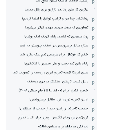
رسمی: قرارداد هافبک میلان فسخ شد
برترین گل های رونالدو نازاریو برای رئال مادرید
پزشکیان: چرا من و ترامپ توافق را امضا کردیم؟
تصاویری که باعث سردرد مهدی تارتار می‌شود!
پول سعودی ته کشید، پایان تاریک لیگ روشن!
ستاره سابق پرسپولیس در آستانه پیوستن به فجر
خانم گل فوتبال ایران سرمربی تیم لیگ برتری شد
پایان بازی تیم یحیی و علی منصور با کتک‌کاری!
سنای آمریکا لایحه تحریم ایران و روسیه را تصویب کرد
دلیل غیبت کاپیتان استقلال در بازی دوستانه
خاطره انگیز، ایران 5 - ایتالیا 5 (جام جهانی 2008)
اولین تجربه نوری، فردا مقابل پرسپولیس!
حمایت تاجرنیا از رامین بعد از جدایی از استقلال!
گران‌ترین دروازه‌بان انگلیس: چیزی برای اثبات ندارم
دیوانگی هواداران برای پیراهن شالکه