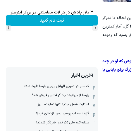
۳ دلار پاداش در هر لات معاملاتی در بروکر اینوسلو
ین لحظه با تمرکز
ثبت نام کنید
›
‹
بیشتری به سراغ گزینه‌های مدنظر خود خواهد رفت. این تیم در رقابت‌های فصل گذشته و به پشتوانه درخشش بابایی و با دریافت ۳۸ گل، آمار کمترین
ق رسید که زمزمه
وص که او در چند
گ برای بابایی با
آخرین اخبار
کانسلو در تمرین الهلال: رویای بارسا نابود شد؟
پارسا از بیرانوند یاد گرفت و رقیبش شد!
استارت فصل جدید تنها نماینده البرز
گزینه جذاب پرسپولیس: اژدهای قرمز!
ستاره تیم ملی تکواندو خبرنگار شدند!