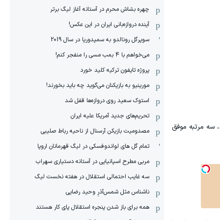
چهره بشاش محرم در آستانه آغاز لیگ برتر
آینده دروازه‌بانی ایران در این عکس!
سوپرگل رونالدو به سمپدوریا در سال 2019
می‌خواهم با 4 بمب مسی را منفجر کنم!
پروژه تایفون ترکیه کلید خورد
مورینیو به بازیکنان می‌گوید چه باید بخورند!
استوک سعید روی دروازه‌ها قفل شد
تحریم‌های جدید آمریکا علیه ایران
ای که درون قاب توری ایستاد، سه مرتبه موفق
مصدومیت بازیکن آرسنال از ناحیه رباط صلیبی
تمام گل های لواندوفسکی در لیگ قهرمانان اروپا
مربی مطرح اسپانیایی در آستانه دستیاری سهراب
سه غایب احتمالی استقلال در هفته نخست لیگ
ناشناس مثل شمس‌آذرِ وحید رضایی
همه برای باز شدن پنجره استقلال پای کار هستند