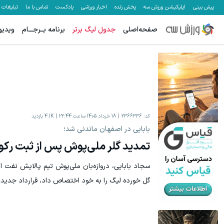
پیش بینی
اپلیکیشن ورزش سه
پخش زنده
اخبار ورزشی
پادکست
تماس با ما
تبلیغات
صفحه‌اصلی
جدول لیگ برتر
برنامه بــرجـــام
ویدیو
کد:
2366336
18 خرداد 1405 ساعت 22:44
4.1K
بازدید
بابایی در اصفهان ماندنی شد؛
تمدید گلر ملی‌پوش پس از ثبت رکو
سجاد بابایی، دروازه‌بان ملی‌پوش تیم پالایش نفت 
گل خورده لیگ را به خود اختصاص داد، قرارداد جدیدی