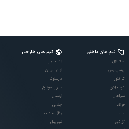
تیم های داخلی
تیم های خارجی
استقلال
آث میلان
پرسپولیس
اینتر میلان
تراکتور
بارسلونا
ذوب آهن
بایرن مونیخ
سپاهان
آرسنال
فولاد
چلسی
ملوان
رئال مادرید
گل‌گهر
لیورپول