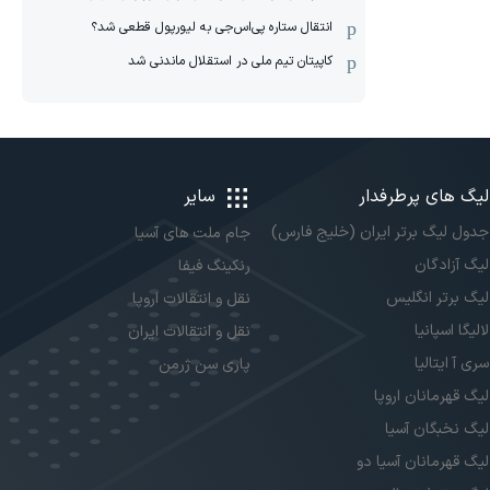
انتقال ستاره پی‌اس‌جی به لیورپول قطعی شد؟
کاپیتان تیم ملی در استقلال ماندنی شد
لیگ های پرطرفدار
سایر
جدول لیگ برتر ایران (خلیج فارس)
جام ملت های آسیا
لیگ آزادگان
رنکینگ فیفا
لیگ برتر انگلیس
نقل و انتقالات اروپا
لالیگا اسپانیا
نقل و انتقالات ایران
سری آ ایتالیا
پاری سن ژرمن
لیگ قهرمانان اروپا
لیگ نخبگان آسیا
لیگ قهرمانان آسیا دو