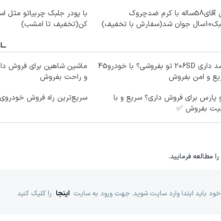
این آقای58ساله با کرم ضدچروک
با پودر جلبک چربیاتو مثل ا
شد(سفارش با تخفیف)
کن(تخفیف تا امشب)
قصد داری 206SD تو بفروشی؟ با خودرو45
ماشین شاهین برای فروش دار
یع و امن بفروش
و راحت بفروش
 پارس برای فروش داری؟ سریع و با
سریع‌ترین راه فروش خودروی
نیت بفروش ✅
را مطالعه فرمایید.
خود باید ابتدا وارد سایت شوید. جهت ورود به سایت
اینجا
را کلیک کنید