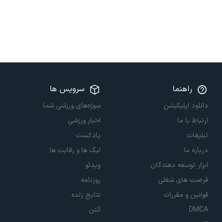
راهنما
سرویس ها
دانلود اپلیکیشن
سوژه‌های ورزشی شما
ارتباط با ما
اخبار ورزشی
تبلیغات
پادکست
درباره ما
لیگ ها و رقابت ها
ابزار توسعه دهندگان
ویدئو
فرصت های شغلی
روزنامه
قوانین و مقررات
نتایج زنده
DMCA
آنتن