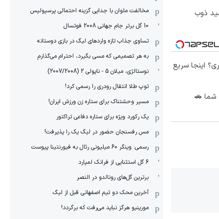
مخالفت ملوان با جدایی گزینه احتمالی پرسپولیس
سید ذوب
10 گل برتر جام جهانی 2008 فوتسال
تساوی جذاب تازه واردهای لیگ در بازی دوستانه
به هر تصمیمی که مسی بگیرد، احترام می‌گذارم
ی؟ اینجا سریع
نوستالژی، میلان 5 - ناپولی 2 (2007/2008)
توپ طلا انتقال رودری را رسمی کرد!
 شما 🚗
مسیر وحشتناک برای ستاره زن ورزش ایران!
یک رکورد ویژه برای ستاره دفاعی تراکتور
مس رفسنجان حضور در لیگ یک را پذیرفت!
رسمی: وینگر 60 میلیونی رئال به فیورنتینا پیوست
6 گل استثنایی از فرانک لمپارد
برترین گل‌های رونالدو در النصر
آخرین محک دو تیم اصفهانی قبل از لیگ
مورینیو هرگز نباید می‌رفت که برگردد!