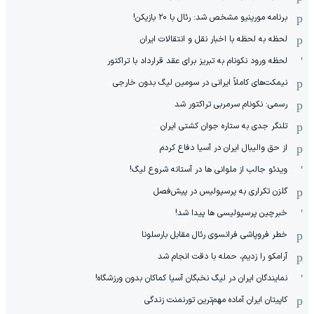
برنامه مورینیو مشخص شد: رئال با ۲۰ بازیکن!
لحظه به لحظه با اخبار نقل و انتقالات ایران
لحظه ورود نکونام به تبریز برای عقد قرارداد با تراکتور
نیمکت‌های کاملاً ایرانی در سومین لیگ بدون خارجی
رسمی: نکونام سرمربی تراکتور شد
تلنگر جدی به ستاره جوان کشتی ایران
از حق والیبال ایران در آسیا دفاع کردم
ویدئو جالب از ملوانی ها در آستانه شروع لیگ!
گلزن تکراری به پرسپولیس در پیش‌فصل
خبرچین پرسپولیسی ها پیدا شد!
خطر فروپاشی فرانسوی رئال مقابل بارسلونا
آرامکو را زدیم، حمله با دقت انجام شد
نمایندگان ایران در لیگ نخبگان آسیا کماکان بدون ورزشگاه!
کاپیتان ایران آماده مهم‌ترین تورنمنت زندگی