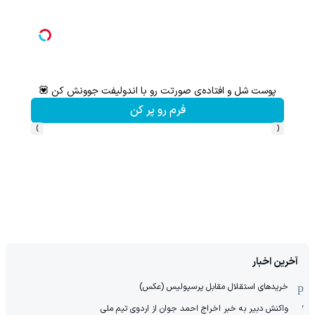
پوست شل و افتاده‌ی صورتت رو با اندولیفت جوونش کن 💟
لیفت و جوانسازی صورت و غ
فرم رو پر کن
›
‹
آخرین اخبار
خریدهای استقلال مقابل پرسپولیس (عکس)
واکنش دبیر به خبر اخراج احمد جوان از اردوی تیم ملی