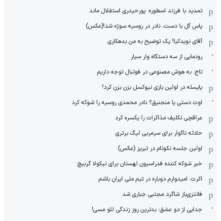
تمدید با فرزند اسطوره: پورحیدری استقلال ماند
پاس گل با دست، نادر در روسیه سوژه شد!(عکس)
آقای نویدکیا! یک توضیح به من بدهکاری
رونمایی از سه دستگاه وار سیار
تاج: به هوش مصنوعی در فوتبال توجه داریم
یایسله در اولین بازی نیوکسل بزن بزن کرد!
اوت دستی یا منجنیق؟ نادر محمدی روسیه را شوکه کرد
عراقچی تکلیف مذاکرات را یکسره کرد
حادثه ناگوار برای سرمربی لیگ برتری
اولین جلسه نکونام در تبریز (عکس)
خبر شوکه کننده فدراسیون لهستان برای نیکولا گربیچ
اکرت: امیدوارم دوباره در تیم ملی ایران باشم
فانتزی‌باز شاگرد مجتبی جباری شد
جدایی از دو عشق؛ بدترین روز زندگی لئو مسی!