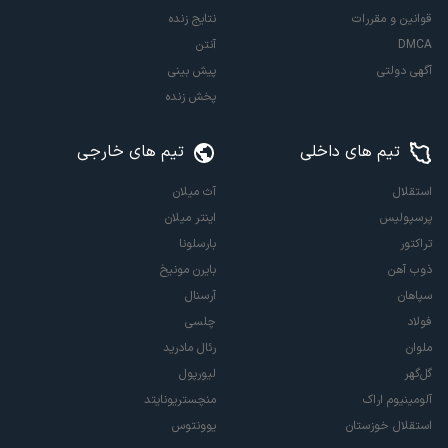
قوانین و مقررات
نتایج زنده
DMCA
آنتن
آگهی دولتی
پیش بینی
پخش زنده
تیم های داخلی
تیم های خارجی
استقلال
آث میلان
پرسپولیس
اینتر میلان
تراکتور
بارسلونا
ذوب آهن
بایرن مونیخ
سپاهان
آرسنال
فولاد
چلسی
ملوان
رئال مادرید
گل‌گهر
لیورپول
آلومینیوم اراک
منچستریونایتد
استقلال خوزستان
یوونتوس