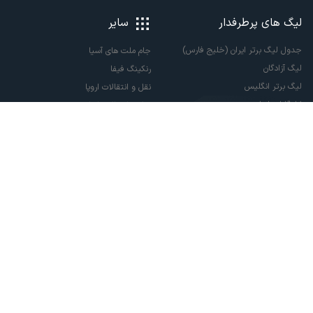
لیگ های پرطرفدار
سایر
جدول لیگ برتر ایران (خلیج فارس)
جام ملت های آسیا
لیگ آزادگان
رنکینگ فیفا
لیگ برتر انگلیس
نقل و انتقالات اروپا
لالیگا اسپانیا
نقل و انتقالات ایران
سری آ ایتالیا
پاری سن ژرمن
لیگ قهرمانان اروپا
لیگ نخبگان آسیا
لیگ قهرمانان آسیا دو
لیگ برتر فوتسال
تمام حقوق مادی و معنوی این سایت متعلق به ورزش سه می باشد. شما می توانید از
سایت ورزش سه در صورت پذیرش موافقت نامه کاربری استفاده نمایید.