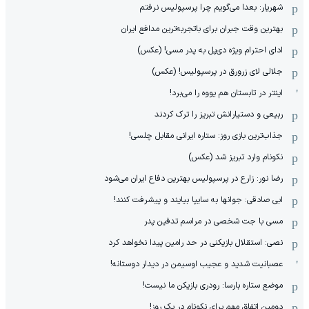
شهریار: بعدا می‌گویم چرا پرسپولیس نرفتم
بهترین وقت جبران برای باتجربه‌ترین مدافع ایران
ادای احترام ویژه دی‌پل به پدر مسی! (عکس)
جلالی لای زرورق در پرسپولیس! (عکس)
اینتر در تابستان هم یووه را می‌برد!
ربیعی و دستیارانش تبریز را ترک کردند
جذاب‌ترین بازی روز: ستاره ایرانی مقابل چلسی!
نکونام وارد تبریز شد (عکس)
رضا نور: زارع در پرسپولیس بهترین دفاع ایران می‌شود
ابی صادقی: جوانها به سایپا بیایند و پیشرفت کنند!
مسی با جت شخصی در مراسم تدفین پدر
نصی: استقلال بازیکنی در حد رامین پیدا نخواهد کرد
عصبانیت شدید و عجیب اوسیمن در دیدار دوستانه!
موضع ستاره بارسا: رودری بازیکن ما نیست!
دومین اتفاق مهم برای نکونام در یک روز!