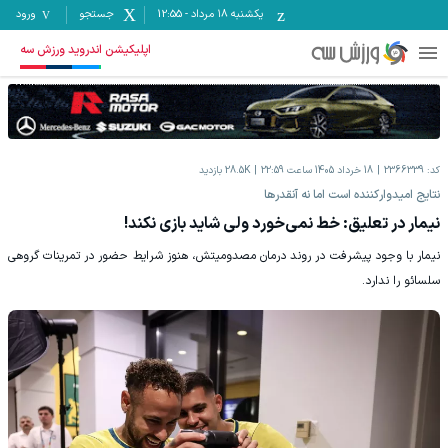
یکشنبه ۱۸ مرداد
-
12:55
جستجو
ورود
اپلیکیشن اندروید ورزش سه
کد:
2366339
18 خرداد 1405 ساعت 22:59
28.5K
بازدید
‫نتایج امیدوارکننده است اما نه آنقدرها
نیمار در تعلیق: خط نمی‌خورد ولی شاید بازی نکند!
‫نیمار با وجود پیشرفت در روند درمان مصدومیتش، هنوز شرایط حضور در تمرینات گروهی
سلسائو را ندارد.