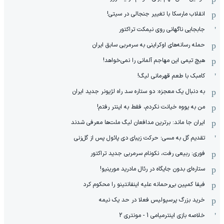
انقلاب مارسکا با تغییر جنجالی در سیتی!
جابجایی ناگهانی روی نیمکت تراکتور
حمله رسانه‌های اوکراینی به سرمربی سابق ایران
هیچ‌ تیمی این مهاجم آلمانی را نمی‌خواهد!
کامبک با طعم قهرمانی لیگ!
به دنبال یک معجزه: دو ستاره سد راه لژیونر جدید ایران
من به یووه خیانت نکردم، فقط به اینتر رفتم!
ایران جا ماند: برترین مدافعان لیگ ملت‌ها معرفی شدند
تقدیم گل به مسی؛ حرکت زیبای دی پائول پس از گل‌زنی
فوری: ربیعی رفت، نکونام سرمربی جدید تراکتور
ستاره‌ای بدون جایگاه در رئال مادرید مورینیو!
فیفا کمپین بی‌رحمانه علیه اینفانتینو را محکوم کرد
خرید بزرگ پرسپولیس فعلا در حد یک نیمه
خلاصه بازی اینترمیامی 1 - مونتری 2