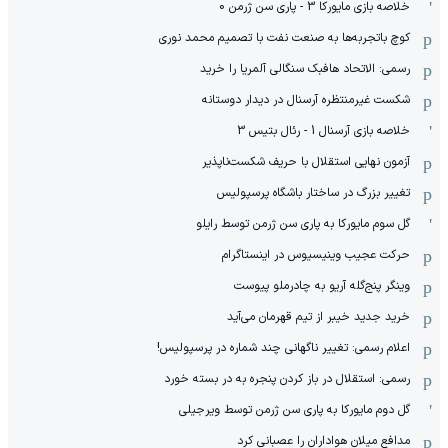
خلاصه بازی مایورکا 3 - پاری سن ژرمن 0
کوچ باتجربه‌ها به صنعت نفت با تصمیم محمد نوری
رسمی: الاتحاد هافبک سنگالی آلمریا را خرید
شکست غیرمنتظره آرسنال در دیدار دوستانه
خلاصه بازی آرسنال 1 - رئال بتیس 3
آزمون نهایی استقلال با حریف شکست‌ناپذیر
تغییر بزرگ در ساختار باشگاه پرسپولیس
گل سوم مایورکا به پاری سن ژرمن توسط رایلو
حرکت عجیب وینیسیوس در اینستاگرام
وینگر پنج‌گله آریو به چادرملو پیوست
خرید جدید خیبر از تیم قهرمان می‌آید
اعلام رسمی: تغییر ناگهانی چند شماره در پرسپولیس!
رسمی: استقلال در باز کردن پنجره به در بسته خورد
گل دوم مایورکا به پاری سن ژرمن توسط ویرجیلی
مدافع میلان هواداران را عصبانی کرد