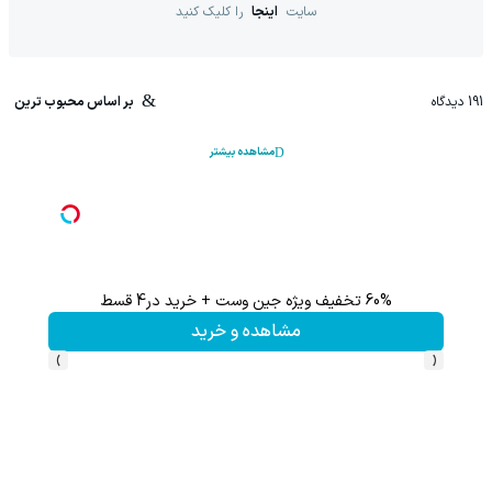
سایت
اینجا
را کلیک کنید
191
دیدگاه
بر اساس محبوب ترین
مشاهده بیشتر
60% تخفیف ویژه جین وست + خرید در4 قسط
تا %60 تخفیف محصولات جین وست + خرید در 4 
مشاهده و خرید
›
‹