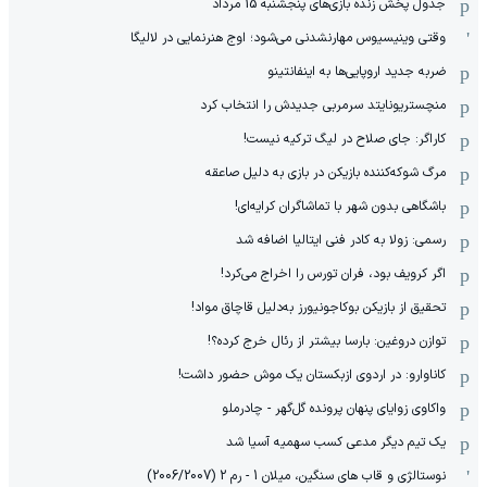
جدول پخش زنده بازی‌های پنجشنبه 15 مرداد
وقتی وینیسیوس مهارنشدنی می‌شود؛ اوج هنرنمایی در لالیگا
ضربه جدید اروپایی‌ها به اینفانتینو
منچستریونایتد سرمربی جدیدش را انتخاب کرد
کاراگر: جای صلاح در لیگ ترکیه نیست!
مرگ شوکه‌کننده بازیکن در بازی به دلیل صاعقه
باشگاهی بدون شهر با تماشاگران کرایه‌ای!
رسمی: زولا به کادر فنی ایتالیا اضافه شد
اگر کرویف بود، فران تورس را اخراج می‌کرد!
تحقیق از بازیکن بوکاجونیورز به‌دلیل قاچاق مواد!
توازن دروغین: بارسا بیشتر از رئال خرج کرده؟!
کاناوارو: در اردوی ازبکستان یک موش حضور داشت!
واکاوی زوایای پنهان پرونده گل‌گهر - چادرملو
یک تیم دیگر مدعی کسب سهمیه آسیا شد
نوستالژی و قاب های سنگین، میلان 1 - رم 2 (2006/2007)