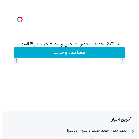
تا %60 تخفیف محصولات جین وست + خرید در 4 قسط
60% تخفیف 
مشاهده و خرید
›
‹
آخرین اخبار
النصر بدون خرید جدید و بدون رونالدو!