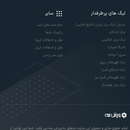
لیگ های پرطرفدار
سایر
جدول لیگ برتر ایران (خلیج فارس)
جام ملت های آسیا
لیگ آزادگان
رنکینگ فیفا
لیگ برتر انگلیس
نقل و انتقالات اروپا
لالیگا اسپانیا
نقل و انتقالات ایران
سری آ ایتالیا
پاری سن ژرمن
لیگ قهرمانان اروپا
لیگ نخبگان آسیا
لیگ قهرمانان آسیا دو
لیگ برتر فوتسال
تمام حقوق مادی و معنوی این سایت متعلق به ورزش سه می باشد. شما می توانید از