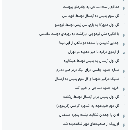
مدافع راست نساجی به چادرملو پیوست
گل سوم بتیس به آرسنال توسط فورنالس
گل اول مایورکا به پاری سن ژرمن توسط لوومبو
با انگیزه مثل لیموچی، بازگشت به روزهای دوست داشتنی
جدایی کاپیتان با سابقه ذوب‌آهن از این تیم!
از اردوی ترکیه تا میز معاینه در تهران
گل اول آرسنال به بتیس توسط هینکاپیه
ستاره جدید چلسی: برای لیگ برتر صبر ندارم
شلیک مرگبار دئوسا و گل دوم بتیس به آرسنال
خرید جدید نساجی از خیبر آمد
گل اول بتیس برابر آرسنال توسط ریکلمه
گل دوم فنرباغچه به اشتورم گراتس (گرینوود)
آدان با چمدان شکایت پشت پنجره استقلال
اوربیگ از صحبت‌های نویر شگفت‌زده شد