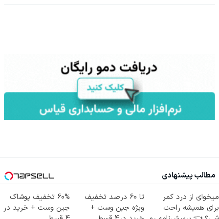
مطالب پیشنهادی
میخوای از درد کمر
تا 60 درصد تخفیف
60% تخفیف پوشاک
برای همیشه راحت
ویژه جین وست +
جین وست + خرید در
شی؟ 👈 پرسش‌نامه رو
خرید در4 قسط
4 قسط