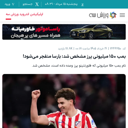
پنجشنبه ۱۵ مرداد
-
08:31
جستجو
ورود
اپلیکیشن اندروید ورزش سه
کد:
2366350
19 خرداد 1405 ساعت 00:18
111.8K
بازدید
بمب ۱۵۰ میلیونی پرز مشخص شد: بارسا منفجر می‌شود!
نام بمب ۱۵۰ میلیونی که فلورنتینو پرز وعده داده است، مشخص شد.