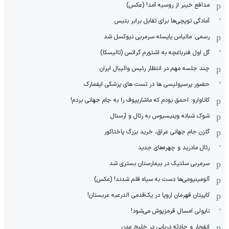
مدافع خیبر از روسیه آمد! (عکس)
آمادگی توپچی‌ها برای تقابل برابر بتیس
رسمی: ماتیاس یایسله سرمربی نیوکسل شد
گل اول فنرباغچه به اشتورم گراتس (تالیسکا)
چند جلسه مهم در انتظار رئیس والیبال ایران
حضور پرسپولیسی ها در تست های پزشکی ایفمارک
کاناوارو: احمق بودم که ماشاریپوف را به جام جهانی بردم!
شوک شبانه وینیسیوس به رئال و آرسنال
گلزن جام جهانی عراق، خرید بزرگ پاختاکور
رئال مادرید و چهره‌های جدید
سرمربی سلتیک در بیمارستان بستری شد
آلومینیومی‌ها دست به سیاه قلم شدند! (عکس)
کاپیتان قهرمان اروپا در یک‌قدمی الدرعیه عربستان!
ناپولی امسال قرمزپوش می‌شود!
انفجار و حادثه دریایی در خلیج عدن