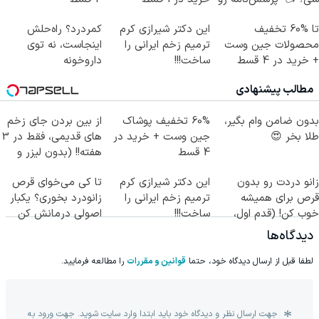
پر کن
تا %60 تخفیف
این دکتر شیرازی کرم
کمردرد؟ راه‌حلش
محصولات جین وست
ترمیم زخم ایرانی را
اینجاست، نه توی
+ خرید در 4 قسط
ساخت!!!
داروخونه
مطالب پیشنهادی
بدون ضامن وام بگیر،
60% تخفیف پوشاک
از بین بردن جای زخم
طلا بخر 😍
جین وست + خرید در
های قدیمی، فقط در 3
4 قسط
هفته!! (بدون لیزر و
جراحی)
زانو دردت رو بدون
این دکتر شیرازی کرم
تا کی می‌خوای قرص
قرص برای همیشه
ترمیم زخم ایرانی را
زانودرد بخوری؟ یکبار
خوب کن! (قدم اول،
ساخت!!!
اصولی درمانش کن
پرسش‌نامه)
دیدگاه‌ها
لطفا قبل از ارسال دیدگاه خود، حتما
قوانین و مقررات
را مطالعه فرمایید.
جهت ارسال نظر و دیدگاه خود باید ابتدا وارد سایت شوید. جهت ورود به