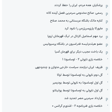
پزشکیان: همه مردم، ایران را حفظ کردند
رسمی: صالح مخدومی سرمربی فصل آینده کاله
کنایه مالک باشگاه عربستانی به محمد صلاح
مایورکا پاری‌سن‌ژرمن را نابود کرد
برد مهم اسماعیل کارتال در لیگ قهرمانان اروپا
عضو هیئت‌رئیسه فدراسیون در باشگاه پرسپولیس
یک باخت عجیب دیگر برای قهرمان آسیا
خلاصه بازی ناپولی 2 - اوساسونا 1
ظریف: ایران نیازمند سیاست خارجی متوازن و چندوجهی
گل دوم ناپولی به اوساسونا توسط لوکا
گل اول اوساسونا به ناپولی توسط بودیمیر
گل اول ناپولی به اوساسونا توسط پولیتانو
قرارداد سرمربی مصر تمدید شد
خلاصه بازی فنرباغچه 2 - اشتورم گراتس 0