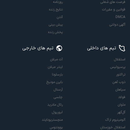
فرصت های شغلی
روزنامه
قوانین و مقررات
نتایج زنده
DMCA
آنتن
آگهی دولتی
پیش بینی
پخش زنده
تیم های داخلی
تیم های خارجی
استقلال
آث میلان
پرسپولیس
اینتر میلان
تراکتور
بارسلونا
ذوب آهن
بایرن مونیخ
سپاهان
آرسنال
فولاد
چلسی
ملوان
رئال مادرید
گل‌گهر
لیورپول
آلومینیوم اراک
منچستریونایتد
استقلال خوزستان
یوونتوس