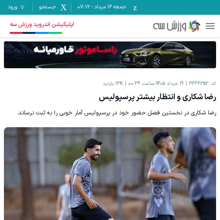
جمعه ۱۶ مرداد
-
07:12
جستجو
ورود
اپلیکیشن اندروید ورزش سه
کد:
2366352
19 خرداد 1405 ساعت 00:36
13K
بازدید
رضا شکاری و انتظار بیشتر پرسپولیس
رضا شکاری در نخستین فصل حضور خود در پرسپولیس آمار خوبی را به ثبت نرساند.