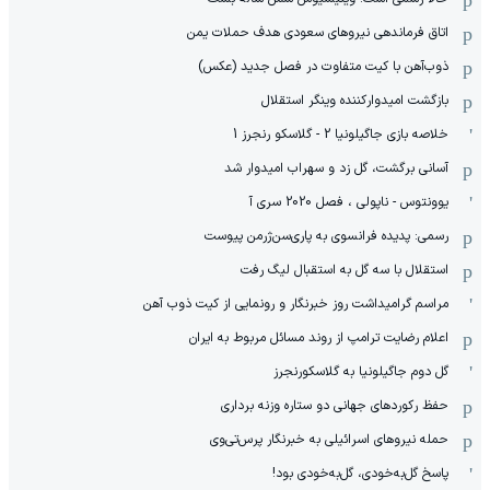
اتاق فرماندهی نیروهای سعودی هدف حملات یمن
ذوب‌آهن با کیت متفاوت در فصل جدید (عکس)
بازگشت امیدوارکننده وینگر استقلال
خلاصه بازی جاگیلونیا 2 - گلاسکو رنجرز 1
آسانی برگشت، گل زد و سهراب امیدوار شد
یوونتوس - ناپولی ، فصل 2020 سری آ
رسمی: پدیده فرانسوی به پاری‌سن‌ژرمن پیوست
استقلال با سه گل به استقبال لیگ رفت
مراسم گرامیداشت روز خبرنگار و رونمایی از کیت ذوب آهن
اعلام رضایت ترامپ از روند مسائل مربوط به ایران
گل دوم جاگیلونیا به گلاسکورنجرز
حفظ رکوردهای جهانی دو ستاره وزنه برداری
حمله نیروهای اسرائیلی به خبرنگار پرس‌تی‌وی
پاسخ گل‌به‌خودی، گل‌به‌خودی بود!