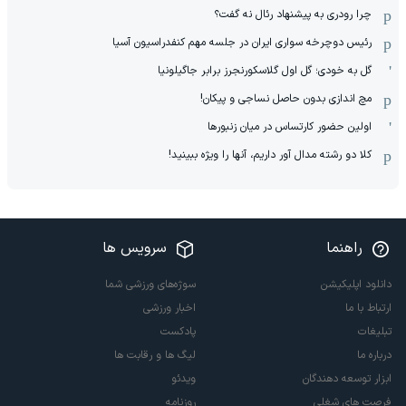
چرا رودری به پیشنهاد رئال نه گفت؟
رئیس دوچرخه سواری ایران در جلسه مهم کنفدراسیون آسیا
گل به خودی؛ گل اول گلاسکورنجرز برابر جاگیلونیا
مچ اندازی بدون حاصل نساجی و پیکان!
اولین حضور کارتساس در میان زنبورها
کلا دو‌ رشته مدال آور داریم، آنها را ویژه ببینید!
راهنما
سرویس ها
دانلود اپلیکیشن
سوژه‌های ورزشی شما
ارتباط با ما
اخبار ورزشی
تبلیغات
پادکست
درباره ما
لیگ ها و رقابت ها
ابزار توسعه دهندگان
ویدئو
فرصت های شغلی
روزنامه