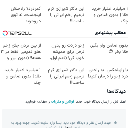
۱ میلیارد اعتبار خرید
این دکتر شیرازی کرم
کمردرد؟ راه‌حلش
طلا | بدون ضامن و
ترمیم زخم ایرانی را
اینجاست، نه توی
چک
ساخت!!!
داروخونه
مطالب پیشنهادی
بدون ضامن وام بگیر،
زانو دردت رو بدون
از بین بردن جای زخم
طلا بخر 😍
قرص برای همیشه
های قدیمی، فقط در 3
خوب کن! (قدم اول،
هفته!! (بدون لیزر و
پرسش‌نامه)
جراحی)
با زاپیامکس، به راحتی
این دکتر شیرازی کرم
۱ میلیارد اعتبار خرید
درد زانو را درمان کنید!
ترمیم زخم ایرانی را
طلا | بدون ضامن و
ساخت!!!
چک
دیدگاه‌ها
لطفا قبل از ارسال دیدگاه خود، حتما
قوانین و مقررات
را مطالعه فرمایید.
جهت ارسال نظر و دیدگاه خود باید ابتدا وارد سایت شوید. جهت ورود به
سایت
اینجا
را کلیک کنید