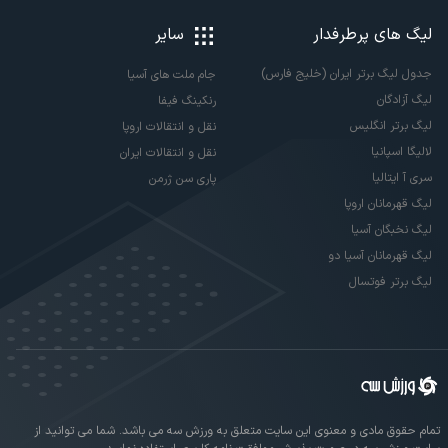
لیگ های پرطرفدار
سایر
جدول لیگ برتر ایران (خلیج فارس)
جام ملت های آسیا
لیگ آزادگان
رنکینگ فیفا
لیگ برتر انگلیس
نقل و انتقالات اروپا
لالیگا اسپانیا
نقل و انتقالات ایران
سری آ ایتالیا
پاری سن ژرمن
لیگ قهرمانان اروپا
لیگ نخبگان آسیا
لیگ قهرمانان آسیا دو
لیگ برتر فوتسال
تمام حقوق مادی و معنوی این سایت متعلق به ورزش سه می باشد. شما می توانید از