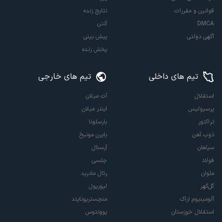
قوانین و مقررات
نتایج زنده
DMCA
آنتن
آگهی دولتی
پیش بینی
پخش زنده
تیم های داخلی
تیم های خارجی
استقلال
آث میلان
پرسپولیس
اینتر میلان
تراکتور
بارسلونا
ذوب آهن
بایرن مونیخ
سپاهان
آرسنال
فولاد
چلسی
ملوان
رئال مادرید
گل‌گهر
لیورپول
آلومینیوم اراک
منچستریونایتد
استقلال خوزستان
یوونتوس