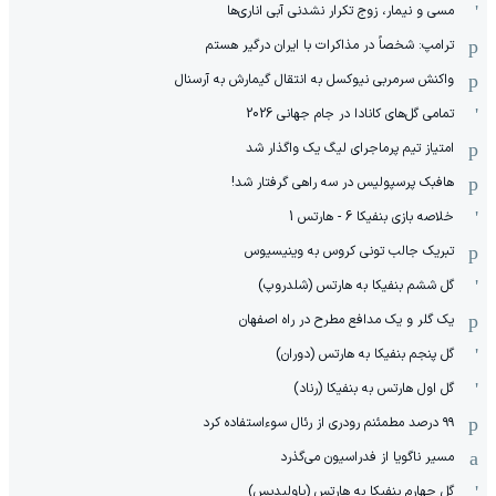
مسی و نیمار، زوج تکرار نشدنی آبی اناری‌ها
ترامپ: شخصاً در مذاکرات با ایران درگیر هستم
واکنش سرمربی نیوکسل به انتقال گیمارش به آرسنال
تمامی گل‌های کانادا در جام جهانی 2026
امتیاز تیم پرماجرای لیگ یک واگذار شد
هافبک پرسپولیس در سه راهی گرفتار شد!
خلاصه بازی بنفیکا 6 - هارتس 1
تبریک جالب تونی کروس به وینیسیوس
گل ششم بنفیکا به هارتس (شلدروپ)
یک گلر و یک مدافع مطرح در راه اصفهان
گل پنجم بنفیکا به هارتس (دوران)
گل اول هارتس به بنفیکا (رناد)
۹۹ درصد مطمئنم رودری از رئال سوءاستفاده کرد
مسیر ناگویا از فدراسیون می‌گذرد
گل چهارم بنفیکا به هارتس (پاولیدیس)