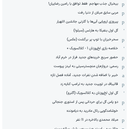
بیخیال جذب مهاجم: فقط توافق با رامین رضاییان!
مربی سابق میلان از دنیا رفت
پیروزی اروپایی آبی‌ها با گلزنی جانشین اللهیار
گل اول بنفیکا به هارتس (سیلوا)
سحرخیزان با توپ پر برگشت (عکس)
خلاصه بازی لخ‌پوزنان 1 - کلاکسویک 0
حضور سریع خریدهای جدید فراز در خرم آباد
رسمی: دروازه‌بان منچسترسیتی به لیدز پیوست
خیبر با اضافه شدن نفرات جدید، آماده فصل تازه
قالیباف در توییت جدید به ترامپ کنایه زد
گل اول لخ‌پوزنان به کلاکسویک (آگنرو)
دو پاس گل برای حردانی پس از استوری جنجالی
خوشامدگویی رئال مادرید به دیامونده
میلاد محمدی بالاخره در 11 نفر
حالا رسمی است: وینیسیوس شش ساله بست