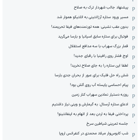
پیشنهاد جالب شهردار ترک به صلاح
مسیر ورود ستاره آرژانتینی به اتلتیکو هموار شد
بدون عقب نشینی: همه تورنمنت‌های فیفا تحریمند!
فوتبال برای ستاره سابق اسپانیا و بارسا می‌گرید
قمار بزرگ سهراب با سه مدافع استقلال
اوج فشار روی رافینیا با رقبای جدید!
لطفا این ستاره را به جای صلاح نخرید!
شش راه حل فلیک برای عبور از بحران جدی بارسا
پیام احساسی یایسله آب روی آتش بود!
روزبه دستیار نمادین سهراب کنار زمین
ادعای ستاره آرسنال: به گیمارش و وینی نیاز داشتیم
پرداختی فیفا به اردن بعد از اتهام به اینفانتینو!
جلسه تمرینی شیاطین سرخ
شب کابوس‌وار میلاد محمدی در کنفرانس اروپا