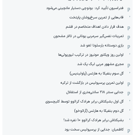
فدراسیون تأیید کرد: بونوچی دستیار مانچینی می‌شود
قاب‌هایی از تمرین سرخ‌پوشان پایتخت
هدف قرار دادن اهداف متخاصم در قشم
‏تمرینات نفس‌گیر سرمربی یونانی در تالار مشحون
بازی دوستانه بارسلونا لغو شد
اولین روز ویکتور مونیوز در ترکیب لیورپولی‌ها
مجری مشهور مربی لیگ یک شد
گل سوم بنفیکا به هارتس (پاولیدیس)
اولین تمرین پرسپولیس در بازگشت از ترکیه
جدایی سنتر ۲۱۸ سانتی‌متری از استقلال
گل اول بشیکتاش برابر هرادک کرالوو توسط کلیچسوی
گل دوم بنفیکا به هارتس (آرائوخو)
بشیکتاش برابر هرادک کرالوو 10 نفره شد!
کاظمیان: جدایی از پرسپولیس سخت بود