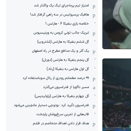
امتیاز تیم پرماجرای لیگ یک واگذار شد
هافبک پرسپولیس در سه راهی گرفتار شد!
خلاصه بازی بنفیکا 6 - هارتس 1
تبریک جالب تونی کروس به وینیسیوس
گل ششم بنفیکا به هارتس (شلدروپ)
یک گلر و یک مدافع مطرح در راه اصفهان
گل پنجم بنفیکا به هارتس (دوران)
گل اول هارتس به بنفیکا (رناد)
۹۹ درصد مطمئنم رودری از رئال سوءاستفاده کرد
مسیر ناگویا از فدراسیون می‌گذرد
گل چهارم بنفیکا به هارتس (پاولیدیس)
فدراسیون تأیید کرد: بونوچی دستیار مانچینی می‌شود
قاب‌هایی از تمرین سرخ‌پوشان پایتخت
هدف قرار دادن اهداف متخاصم در قشم