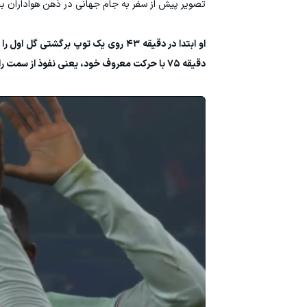
تصویر پیش از سفر به جام جهانی در ذهن هواداران باق
او ابتدا در دقیقه ۴۳ روی یک توپ برگ
دقیقه ۷۵ با حرکت معروف خود، یعنی نفوذ از سمت راست به داخل محوطه و ضربه فنی پای چپ، گل سوم را وارد دروازه و هت‌تریکش را کامل کرد.