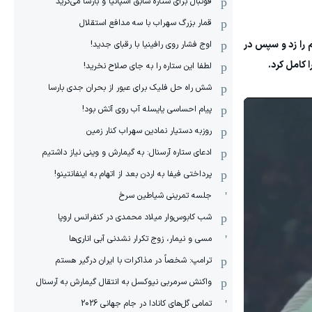
فوتبال برای ستاره سابق اسپانیا و بارسا می‌گرید
قمار بزرگ سهراب با سه مدافع استقلال
دوم را زد و سپس در
اوج فشار روی رافینیا با رقبای جدید!
لطفا این ستاره را به جای صلاح نخرید!
شش راه حل فلیک برای عبور از بحران جدی بارسا
پیام احساسی یایسله آب روی آتش بود!
روزبه دستیار نمادین سهراب کنار زمین
ادعای ستاره آرسنال: به گیمارش و وینی نیاز داشتیم
پرداختی فیفا به اردن بعد از اتهام به اینفانتینو!
جلسه تمرینی شیاطین سرخ
شب کابوس‌وار میلاد محمدی در کنفرانس اروپا
مسی و نیمار، زوج تکرار نشدنی آبی اناری‌ها
ترامپ: شخصاً در مذاکرات با ایران درگیر هستم
واکنش سرمربی نیوکسل به انتقال گیمارش به آرسنال
تمامی گل‌های کانادا در جام جهانی 2026