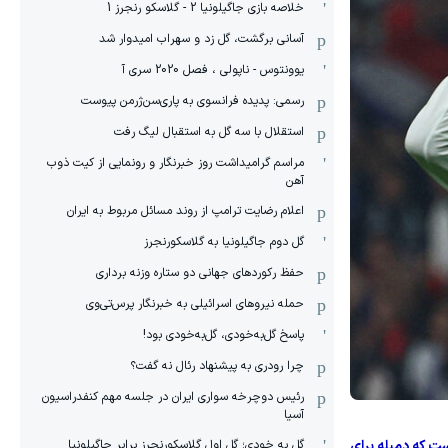
خلاصه بازی جاگیلونیا 2 - گلاسکو رنجرز 1
آسانی برگشت، گل زد و سهراب امیدوار شد
یوونتوس - ناپولی ، فصل 2020 سری آ
رسمی: پدیده فرانسوی به پاری‌سن‌ژرمن پیوست
استقلال با سه گل به استقبال لیگ رفت
مراسم گرامیداشت روز خبرنگار و رونمایی از کیت ذوب
آهن
اعلام رضایت ترامپ از روند مسائل مربوط به ایران
گل دوم جاگیلونیا به گلاسکورنجرز
حفظ رکوردهای جهانی دو ستاره وزنه برداری
حمله نیروهای اسرائیلی به خبرنگار پرس‌تی‌وی
پاسخ گل‌به‌خودی، گل‌به‌خودی بود!
چرا رودری به پیشنهاد رئال نه گفت؟
رئیس دوچرخه سواری ایران در جلسه مهم کنفدراسیون
آسیا
گل به خودی؛ گل اول گلاسکورنجرز برابر جاگیلونیا
 اینجاست که دمبله برای