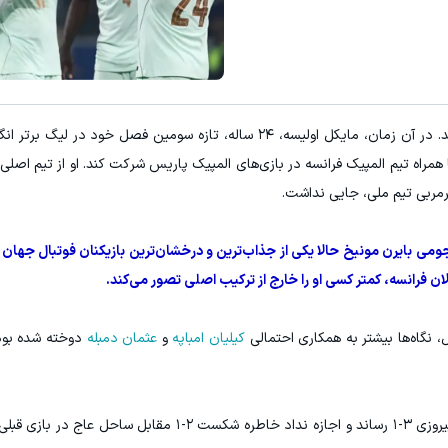
E با اسپرد از صفر پیپ
۳ دلار پاداش در هر لات معاملاتی در بروکر اینوسلو
ثبت نام کنید
ثبت نام کنید
به گزارش "ورزش سه"، تابستان ۲۰۲۴ را به یاد بیاورید. در آن زمان، مایکل اولیسه، ۲۴ ساله، تازه سومین فص
 همراه تیم المپیک فرانسه در بازی‌های المپیک پاریس شرکت کند. او از تیم اصلی 
ومی بایرن مونیخ حالا یکی از جذاب‌ترین و درخشان‌ترین بازیکنان فوتبال جه
ن فرانسه، کمتر کسی او را خارج از ترکیب اصلی تصور می‌کند.
، نگاه‌ها بیشتر به همکاری احتمالی
کیلیان امباپه
و
عثمان دمبله
دوخته شده بود 
اولیسه با نخستین هت‌تریک ملی خود، فرانسه را به پیروزی ۳-۱ رساند و اجازه نداد خاطره شکست