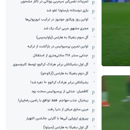
‏تمرینات نفس‌گیر سرمربی یونانی در تالار مشحون
بازی دوستانه بارسلونا لغو شد
اولین روز ویکتور مونیوز در ترکیب لیورپولی‌ها
مجری مشهور مربی لیگ یک شد
گل سوم بنفیکا به هارتس (پاولیدیس)
اولین تمرین پرسپولیس در بازگشت از ترکیه
جدایی سنتر ۲۱۸ سانتی‌متری از استقلال
گل اول بشیکتاش برابر هرادک کرالوو توسط کلیچسوی
گل دوم بنفیکا به هارتس (آرائوخو)
بشیکتاش برابر هرادک کرالوو 10 نفره شد!
کاظمیان: جدایی از پرسپولیس سخت بود
بیخیال جذب مهاجم: فقط توافق با رامین رضاییان!
مربی سابق میلان از دنیا رفت
پیروزی اروپایی آبی‌ها با گلزنی جانشین اللهیار
گل اول بنفیکا به هارتس (سیلوا)