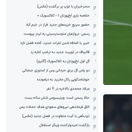
سحرخیزان با توپ پر برگشت (عکس)
خلاصه بازی لخ‌پوزنان 1 - کلاکسویک 0
حضور سریع خریدهای جدید فراز در خرم آباد
رسمی: دروازه‌بان منچسترسیتی به لیدز پیوست
خیبر با اضافه شدن نفرات جدید، آماده فصل تازه
قالیباف در توییت جدید به ترامپ کنایه زد
گل اول لخ‌پوزنان به کلاکسویک (آگنرو)
دو پاس گل برای حردانی پس از استوری جنجالی
خوشامدگویی رئال مادرید به دیامونده
میلاد محمدی بالاخره در 11 نفر
حالا رسمی است: وینیسیوس شش ساله بست
اتاق فرماندهی نیروهای سعودی هدف حملات یمن
ذوب‌آهن با کیت متفاوت در فصل جدید (عکس)
بازگشت امیدوارکننده وینگر استقلال