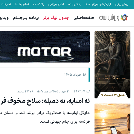
پیش بینی
اپلیکیشن ورزش سه
پخش زنده
اخبار ورزشی
پادکست
تماس با ما
تبلیغات
صفحه‌اصلی
جدول لیگ برتر
برنامه بــرجـــام
ویدیو
معاملات فارکس اسپرد از صفر و تا ۵۰۰ دلار بونوس
۵۰ درصد کش بک در حساب معاملاتی ecn بروکر اینوسلو
ثبت نام کنید
18 خرداد 1405
کد:
2366367
19 خرداد 1405 ساعت 01:30
37.7K
بازدید
نه امباپه، نه دمبله: سلاح مخوف فر
مایکل اولیسه با هت‌تریک برابر ایرلند شمالی نشان د
فرانسه برای جام جهانی است.