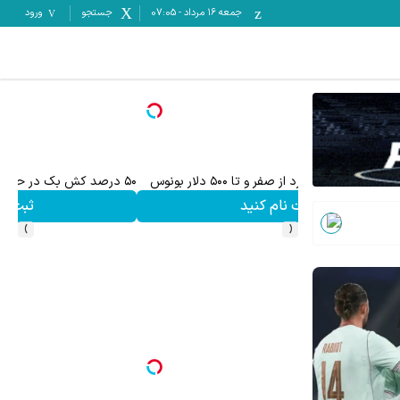
جمعه ۱۶ مرداد
-
07:05
جستجو
ورود
میدونستی میتونی از بالا رفتن ارزش سهام گوگل سود کسب 
ثبت نام کنید
›
‹