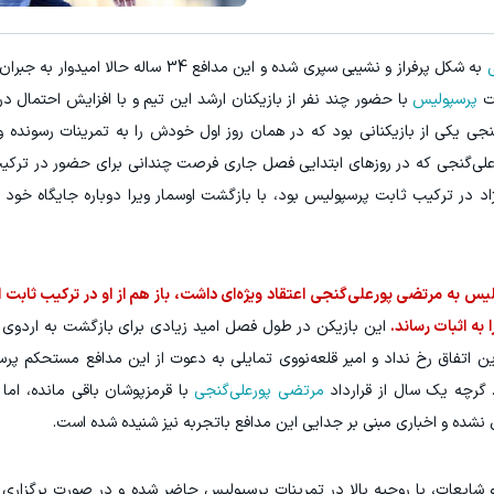
میدونستی میتونی از بالا رفتن ارز
به شکل پرفراز و نشیبی سپری شده و این مدافع 34 ساله حا
مشاهده و خرید
ثبت نام کنید
ات
پرسپولیس
با حضور چند نفر از بازیکنان ارشد این تیم و با افزایش احتمال در
جی یکی از بازیکنانی بود که در همان روز اول خودش را به تمرینات رسونده
رعلی‌گنجی که در روزهای ابتدایی فصل جاری فرصت چندانی برای حضور در ترکی
یس به مرتضی پورعلی‌گنجی اعتقاد ویژه‌ای داشت، باز هم از او در ترکیب ثابت اس
به اثبات رساند.
این بازیکن در طول فصل امید زیادی برای بازگشت به اردوی 
 اتفاق رخ نداد و امیر قلعه‌نووی تمایلی به دعوت از این مدافع مستحکم پر
مرتضی پورعلی‌گنجی
با قرمزپوشان باقی مانده، اما 
ه و اخباری مبنی بر جدایی این مدافع باتجربه نیز شنیده شده است.
ایعات، با روحیه بالا در تمرینات پرسپولیس حاضر شده و در صورت برگزاری 