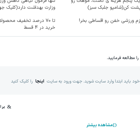
یک پنجم هزینه ی کاشت، موهات رو
تنها فرمول گیاهی کاهش وزن
پشت کن(شامپو جلبک سبز)
وزارت بهداشت دارد(کلیک ج
زم ورزشی خفن رو اقساطی بخر!
تا 70 درصد تخفیف محصو
خرید در 4 قسط
را مطالعه فرمایید.
خود باید ابتدا وارد سایت شوید. جهت ورود به سایت
اینجا
را کلیک کنید
مشاهده بیشتر