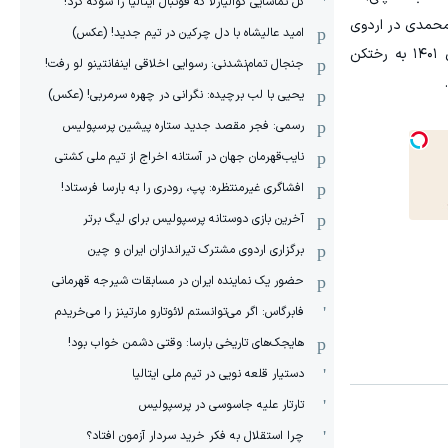
گل تماشایی کوالیارلا که فوتبال ایتالیا را شوکه کرد!
محمدی در اردوی
امید عالیشاه با دل چرکین در تیم جدید! (عکس)
تیم ملی حضور دارند و به همین علت احتمال حضور پورعلی‌گنجی در ترکیب ثابت زیاد است. این بازیکن که در تابستان سال ۱۴۰۱ به رختکن
جنجال تمام‌نشدنی:‌ رسوایی اخلاقی اینفانتینو لو رفت!
یحیی با لب برچیده: نگرانی در چهره سرمربی! (عکس)
رسمی: فجر مقصد جدید ستاره پیشین پرسپولیس
نایب‌قهرمان جهان در آستانه اخراج از تیم ملی کشتی
افشاگری غیرمنتظره: پپ، رودری را به بارسا فرستاد!
آخرین بازی دوستانه پرسپولیس برای لیگ برتر
برگزاری اردوی مشترک تیراندازان ایران و چین
حضور یک نماینده ایران در مسابقات شیرجه قهرمانی
فابرگاس: اگر می‌توانستم لائوتارو مارتینز را می‌خریدم
هایجک‌های تاریخی بارسا: وقتی دشمن خواب بود!
دستیار قلعه نویی در تیم ملی ایتالیا
تارتار علیه جاسوسی در پرسپولیس
چرا استقلال به فکر خرید سردار آزمون افتاد؟