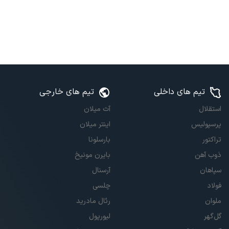
تیم های داخلی
تیم های خارجی
استقلال
آث میلان
پرسپولیس
اینتر میلان
تراکتور
بارسلونا
ذوب آهن
بایرن مونیخ
سپاهان
آرسنال
فولاد
چلسی
ملوان
رئال مادرید
گل‌گهر
لیورپول