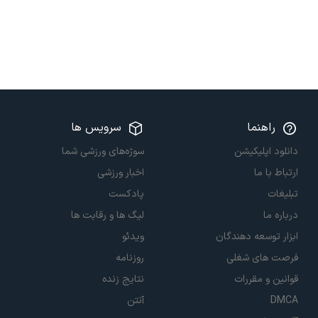
راهنما
سرویس ها
دانلود اپلیکیشن
سوژه‌های ورزشی شما
ارتباط با ما
اخبار ورزشی
تبلیغات
پادکست
درباره ما
لیگ ها و رقابت ها
ابزار توسعه دهندگان
ویدئو
فرصت های شغلی
روزنامه
قوانین و مقررات
نتایج زنده
DMCA
آنتن