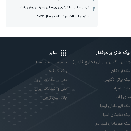
نیمار سه بار تا نزدیکی پیوستن به رئال پیش رفت
برترین لحظات موتو GP در سال 2026
لیگ های پرطرفدار
سایر
جدول لیگ برتر ایران (خلیج فارس)
جام ملت های آسیا
لیگ آزادگان
رنکینگ فیفا
لیگ برتر انگلیس
نقل و انتقالات اروپا
لالیگا اسپانیا
نقل و انتقالات ایران
سری آ ایتالیا
پاری سن ژرمن
لیگ قهرمانان اروپا
لیگ نخبگان آسیا
لیگ قهرمانان آسیا دو