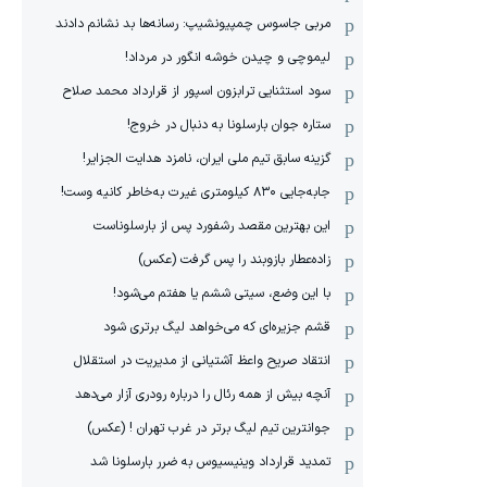
مربی جاسوس چمپیونشیپ: رسانه‌ها بد نشانم دادند
لیموچی و چیدن خوشه انگور در مرداد!
سود استثنایی ترابزون اسپور از قرارداد محمد صلاح
ستاره جوان بارسلونا به دنبال در خروج!
گزینه سابق تیم ملی ایران، نامزد هدایت الجزایر!
جابه‌جایی ۸۳۰ کیلومتری غیرت به‌خاطر کانیه وست!
این بهترین مقصد رشفورد پس از بارسلوناست
زاده‌عطار بازوبند را پس گرفت (عکس)
با این وضع، سیتی ششم یا هفتم می‌شود!
قشم جزیره‌ای که می‌خواهد لیگ برتری شود
انتقاد صریح واعظ آشتیانی از مدیریت در استقلال
آنچه بیش از همه رئال را درباره رودری آزار می‌دهد
جوانترین تیم لیگ برتر در غرب تهران ! (عکس)
تمدید قرارداد وینیسیوس به ضرر بارسلونا شد