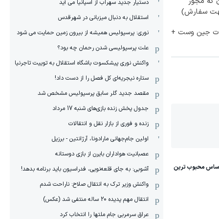
 که مجوز
دستیار جدید سهراب از اسپانیا می آید
هت سفارش)
استقلال به دنبال میزبانی در شهرقدس
لات جین وست +
نوری: پرسپولیس همیشه از بیرون زمین حمایت می شود
علت پرسپولیسی شدن رحمان چه بود؟
واکنش نوری پیشکسوت باشگاه استقلال به توییت تاجرنیا
ستاره نیجریه‌ای کل فصل را از دست داد!
مقصد جدید گلر سابق پرسپولیس مشخص شد
جدول پخش زنده بازی‌های شنبه 17 مرداد
زنده و فوری از بازار نقل و انتقالات
اولین جام‌جهانی مارادونا، آرژانتین - برزیل
عصبانیت هواداران بایرن از بازی دوستانه
آشوبی: به جای قلعه‌نویی، فدراسیون باید برنامه بدهد!
واکنش وزیر ترک به انتقال صلاح: ناراحت شدم
انتقال مهم پدیده 20 ساله منتفی شد (عکس)
عراق سرمربی جام ملتها را انتخاب کرد