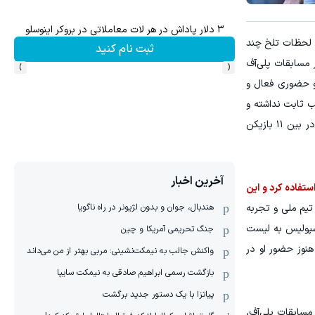
۳ دلار پاداش در هر لات معاملاتی در بروکر اینوسلو
ش سهام گوگل سود کسب کنی؟
لا امیدوار به جبران لحظات تلخ چند
ثبت نام کنید
›
‹
 مسابقات پلی‌آف
 و حضوری فعال و
ب ثابت نداشته و
نظاره‌گر بازی محمدحسین کنعانی و حسین ابرقویی‌نژاد در ترکیب ثابت پرسپولیس بود، با بازگشت اوسمار ویرا دوباره جایگاه خود در بین ۱۱ بازیکن
آخرین اخبار
تفاده کرد و این
هندبال، جوان و بدون لژیونر در راه ناگویا
تیم ملی و تجربه
سپولیس به لیست
جنگ تحریمی آمریکا و چین
هنوز حضور او در
واکنش جالب به نیمکت‌نشینی: مربی بهتر از من می‌داند
بازگشت رسمی ابراهیم صادقی به نیمکت سایپا
پیاتزا با یک دستور جدید برگشت
مسابقات پلی‌آف،