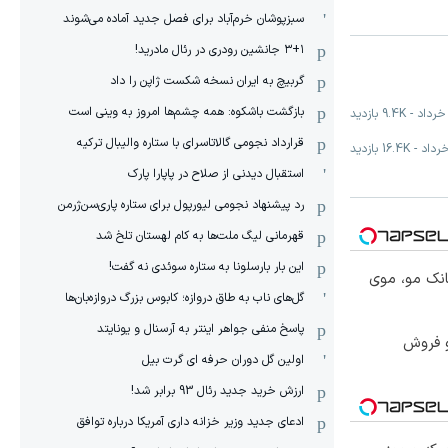
سبزپوشان خرم‌آباد برای فصل جدید آماده می‌شوند
۳+۱ جانشین رودری در رئال مادرید!
گربیچ به ایران نسخه شکست ژاپن را داد
بازگشت باشکوه: همه چشم‌ها امروز به وینی است
-
9.4K
بازدید
قرارداد نجومی گالاتاسرای با ستاره والیبال ترکیه
-
16.4K
بازدید
استقبال دیدنی از صلاح در پاپارا پارک
رد پیشنهاد نجومی لیورپول برای ستاره پاری‌سن‌ژرمن
قهرمانی لیگ ملت‌ها به کام لهستان تلخ شد
این بار بارسلونا به ستاره سوئدی نه گفت!
انک مو، موی
گل‌های ناب به طاق دروازه؛ کابوس بزرگ دروازه‌بان‌ها
پاسخ منفی جواهر اینتر به آرسنال و یونایتد
و فروش
اولین گل دوران حرفه ای گرت بیل
ارزش خرید جدید رئال 93 برابر شد!
ادعای جدید وزیر خزانه داری آمریکا درباره توافق