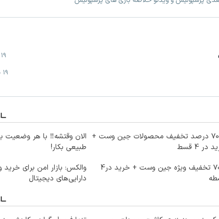
بعدی پرسپولیس و ویدئو خلاصه بازی های پرسپولیس
19 خرداد
19 خرداد
تا 70 درصد تخفیف محصولات جین وست +
الان وقتشه‼️ با هر وضعیت ب
 در 4 قسط
طبیعی بکار!
70% تخفیف ویژه جین وست + خرید در4
والکس: بازار امن برای خرید 
طه
دارایی‌های دیجیتال