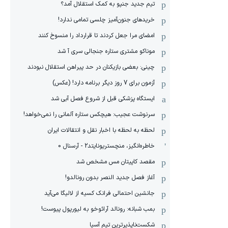
تیم جدید جنپو به کمک استقلال آمد؟
خریدهای جنون‌آمیز چلسی تمامی ندارد!
امضای مرا جعل کردند تا قرارداد را منسوخ کنند
موناکو مشتری ستاره جنجالی سری آ شد
چینی: بعضی بازیکنان در حد پیراهن استقلال نبودند
آزمون برای 7 روز دیگر برنامه دارد! (عکس)
ایستگاه پزشکی قبل از شروع فصل آبی شد
سرنوشت عجیب: هیچکس ستاره آلمانی را نمی‌خواهد!
لحظه به لحظه با اخبار نقل و انتقالات ایران
خاطره‌انگیز، منچستریونایتد2 - آرسنال 0
مقصد کاپیتان مس مشخص شد
آغاز فصل جدید النصر بدون رونالدو!
جانشین احتمالی فرانک کسیه از لالیگا می‌آید
بمب شبانه: رونالد آرائوخو به لیورپول پیوست!
شکست‌ناپذیرترین تیم آسیا