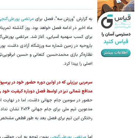
سرمایه گذاری ارزی روی سهام تویوتا - کلیک کن
تا 70 درصد تخفیف محصولات جین وست + خرید در 4 قسط
به گزارش "ورزش سه"، فصل برای
مرتضی پورعلی‌گنجی
ثبت نام کنید
ماه اخیر در ادامه فصل خواهد بود. روز گذشته تمرین
برای کسب سهمیه آسیایی، آغاز شد. مرتضی پورعلی‌گن
باروحیه در زمین شماره سه ورزشگاه آزادی داشت. پو
اصلی را پیدا کرد.
سرمربی برزیلی که در اولین دوره حضور خود در پرسپول
مدافع شمالی نیز در اواسط فصل دوباره کیفیت خود را 
حضور در سومین جام جهانی داشت، اما در نهایت این
مدعوین تیم ملی برای جام جهانی 2026 نشان نداد. گرچه یک سال از قرارداد
رختکن این تیم برای فصل بعد به طور قطعی مشخص نشد
اما
مرتضی پورعلی‌گنجی
بدون توجه به این حواشی و ش