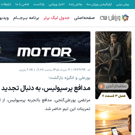
پیش بینی
اپلیکیشن ورزش سه
پخش زنده
اخبار ورزشی
پادکست
تماس با ما
تبلیغات
صفحه‌اصلی
جدول لیگ برتر
برنامه بــرجـــام
ویدیو
تا 70 درصد تخفیف محصولات جین وست + خرید در 4 قسط
معاملات فارک
مشاهده و خرید
کد:
2366394
19 خرداد 1405 ساعت 09:38
9.7K
بازدید
پورعلی و انگیزه بازگشت؛
مدافع پرسپولیس، به دنبال تجدید
مرتضی پورعلی‌گنجی، مدافع باتجربه پرسپولیس، از او
تمرینات این تیم حاضر شد.