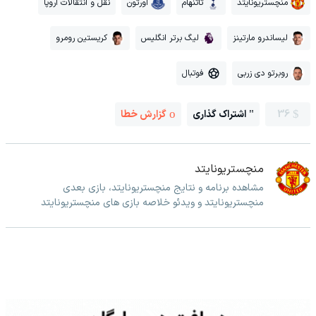
منچستریونایتد
تاتنهام
اورتون
نقل و انتقالات اروپا
لیساندرو مارتینز
لیگ برتر انگلیس
کریستین رومرو
روبرتو دی زربی
فوتبال
36
اشتراک گذاری
گزارش خطا
منچستریونایتد
مشاهده برنامه و نتایج منچستریونایتد، بازی بعدی
منچستریونایتد و ویدئو خلاصه بازی های منچستریونایتد