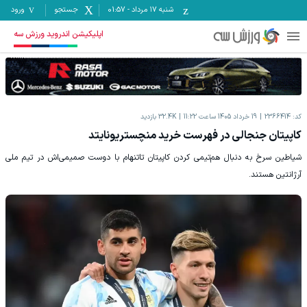
شنبه ۱۷ مرداد
-
01:57
جستجو
ورود
اپلیکیشن اندروید ورزش سه
کد:
2366414
19 خرداد 1405 ساعت 11:22
32.4K
بازدید
کاپیتان جنجالی در فهرست خرید منچستریونایتد
شیاطین سرخ به دنبال هم‌تیمی کردن کاپیتان تاتنهام با دوست صمیمی‌اش در تیم ملی
آرژانتین هستند.