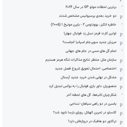
برترین لحظات موتو GP در سال 2026
دو خرید بعدی پرسپولیس مشخص شدند
خاطره انگیز، یوونتوس 2 - بایرن مونیخ 1 (2005)
اولین کارت قرمز نسل زد فوتبال جهان!
میزبان جدید سوپرجام اسپانیا کجاست؟
تمام گل های مسی در جام های جهانی
سازمان ملل: منتظر نتایج مذاکرات تنگه هرمز هستیم
اختصاصی: احتمال تعویق شروع فصل جدید
مشکل در نهایی شدن خرید جدید آرسنال
منصوریان: داور بازی فوتبال را به بوکس تبدیل کرد
شکارچیان ثانیه‌ها، گل های لحظه آخر
یاسین در دو راهی سپاهان- نساجی
کانسلو در تمرین الهلال: رویای بارسا نابود شد؟
تراکتور دو هافبک در دروازه‌اش دارد!