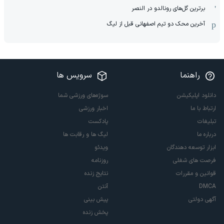
برترین گل‌های رونالدو در النصر
آخرین محک دو تیم اصفهانی قبل از لیگ
راهنما
سرویس ها
دانلود اپلیکیشن
سوژه‌های ورزشی شما
ارتباط با ما
اخبار ورزشی
تبلیغات
پادکست
درباره ما
لیگ ها و رقابت ها
ابزار توسعه دهندگان
ویدئو
فرصت های شغلی
روزنامه
قوانین و مقررات
نتایج زنده
DMCA
آنتن
آگهی دولتی
پیش بینی
پخش زنده