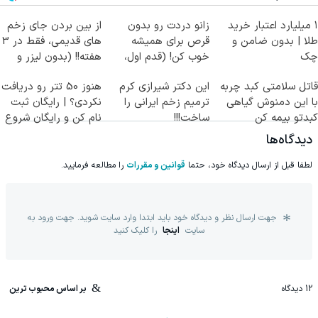
۱ میلیارد اعتبار خرید
زانو دردت رو بدون
از بین بردن جای زخم
طلا | بدون ضامن و
قرص برای همیشه
های قدیمی، فقط در 3
چک
خوب کن! (قدم اول،
هفته!! (بدون لیزر و
پرسش‌نامه)
جراحی)
قاتل سلامتی کبد چربه
این دکتر شیرازی کرم
هنوز 50 تتر رو دریافت
با این دمنوش گیاهی
ترمیم زخم ایرانی را
نکردی؟ | رایگان ثبت
کبدتو بیمه کن
ساخت!!!
نام کن و رایگان شروع
کن!
دیدگاه‌ها
لطفا قبل از ارسال دیدگاه خود، حتما
قوانین و مقررات
را مطالعه فرمایید.
جهت ارسال نظر و دیدگاه خود باید ابتدا وارد سایت شوید. جهت ورود به
سایت
اینجا
را کلیک کنید
12
دیدگاه
بر اساس محبوب ترین