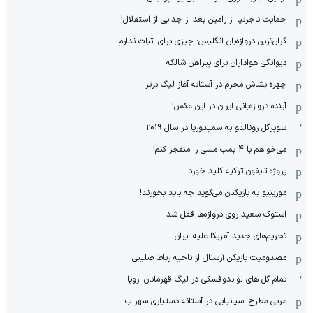
حمایت تاجرنیا از رامین بعد از جدایی از استقلال!
گران‌ترین دروازه‌بان انگلیس: چیزی برای اثبات ندارم
دیوانگی هواداران برای پیراهن شالکه
چهره بشاش محرم در آستانه آغاز لیگ برتر
آینده دروازه‌بانی ایران در این عکس!
سوپرگل رونالدو به سمپدوریا در سال 2019
می‌خواهم با 4 بمب مسی را منفجر کنم!
پروژه تایفون ترکیه کلید خورد
مورینیو به بازیکنان می‌گوید چه باید بخورند!
استوک سعید روی دروازه‌ها قفل شد
تحریم‌های جدید آمریکا علیه ایران
مصدومیت بازیکن آرسنال از ناحیه رباط صلیبی
تمام گل های لواندوفسکی در لیگ قهرمانان اروپا
مربی مطرح اسپانیایی در آستانه دستیاری سهراب