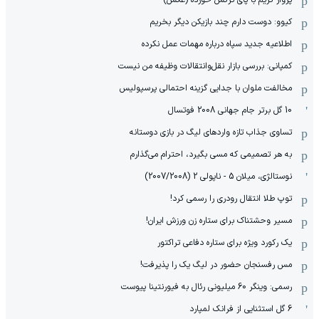
پرواز کریم با پای ترکش خورده (عکس)
کیوو: دوست دارم چند بازیکن دیگر بخریم
اطلاعیه جدید سپاه درباره مهمات عمل نکرده
کمپانی: بررسی بازار نقل‌وانتقالات وظیفه من نیست
مخالفت ملوان با جدایی گزینه احتمالی پرسپولیس
10 گل برتر جام جهانی 2008 فوتسال
تساوی جذاب تازه واردهای لیگ در بازی دوستانه
به هر تصمیمی که مسی بگیرد، احترام می‌گذارم
نوستالژی، میلان 5 - ناپولی 2 (2007/2008)
توپ طلا انتقال رودری را رسمی کرد!
مسیر وحشتناک برای ستاره زن ورزش ایران!
یک رکورد ویژه برای ستاره دفاعی تراکتور
مس رفسنجان حضور در لیگ یک را پذیرفت!
رسمی: وینگر 60 میلیونی رئال به فیورنتینا پیوست
6 گل استثنایی از فرانک لمپارد