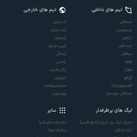
تیم های داخلی
تیم های خارجی
استقلال
آث میلان
پرسپولیس
اینتر میلان
تراکتور
بارسلونا
ذوب آهن
بایرن مونیخ
سپاهان
آرسنال
فولاد
چلسی
ملوان
رئال مادرید
گل‌گهر
لیورپول
آلومینیوم اراک
منچستریونایتد
استقلال خوزستان
یوونتوس
لیگ های پرطرفدار
سایر
جدول لیگ برتر ایران (خلیج فارس)
جام ملت های آسیا
لیگ آزادگان
رنکینگ فیفا