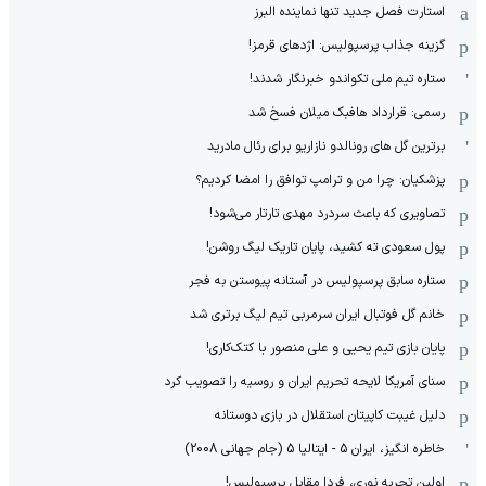
استارت فصل جدید تنها نماینده البرز
گزینه جذاب پرسپولیس: اژدهای قرمز!
ستاره تیم ملی تکواندو خبرنگار شدند!
رسمی: قرارداد هافبک میلان فسخ شد
برترین گل های رونالدو نازاریو برای رئال مادرید
پزشکیان: چرا من و ترامپ توافق را امضا کردیم؟
تصاویری که باعث سردرد مهدی تارتار می‌شود!
پول سعودی ته کشید، پایان تاریک لیگ روشن!
ستاره سابق پرسپولیس در آستانه پیوستن به فجر
خانم گل فوتبال ایران سرمربی تیم لیگ برتری شد
پایان بازی تیم یحیی و علی منصور با کتک‌کاری!
سنای آمریکا لایحه تحریم ایران و روسیه را تصویب کرد
دلیل غیبت کاپیتان استقلال در بازی دوستانه
خاطره انگیز، ایران 5 - ایتالیا 5 (جام جهانی 2008)
اولین تجربه نوری، فردا مقابل پرسپولیس!