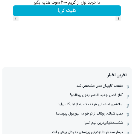
این هدیه رو از دست نده!! فقط تا پایان این ماه
کلیک کن!
›
‹
آخرین اخبار
مقصد کاپیتان مس مشخص شد
آغاز فصل جدید النصر بدون رونالدو!
جانشین احتمالی فرانک کسیه از لالیگا می‌آید
بمب شبانه: رونالد آرائوخو به لیورپول پیوست!
شکست‌ناپذیرترین تیم آسیا
نیمار سه بار تا نزدیکی پیوستن به رئال پیش رفت