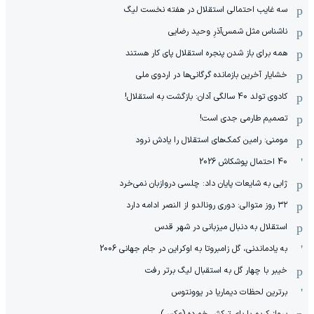
سه غایب احتمالی استقلال در هفته نخست لیگ
ناشناس مثل شمس‌آذرِ وحید رضایی
همه برای باز شدن پنجره استقلال پای کار هستند
خشایار آخرین بازمانده گرگانی‌ها در اردوی ملی
کادوی تولد 40 سالگی آدان: بازگشت به استقلال!
تصمیم طارمی جدی است!
مومنی: رامین کمک‌های استقلال را یادش نرود
40 احتمال پوشکاش 2026
ژابی به شایعات پایان داد: چلسی دروازبان نمی‌خرد
۳۲ روز متوالی: دوری رونالدو از النصر ادامه دارد
استقلال به دنبال میزبانی در شهر قدس
به یادماندنی، گل زامبروتا به اوکراین در جام جهانی 2006
خیبر با چهار گل به استقبال لیگ برتر رفت
برترین لحظات دیماریا در یوونتوس