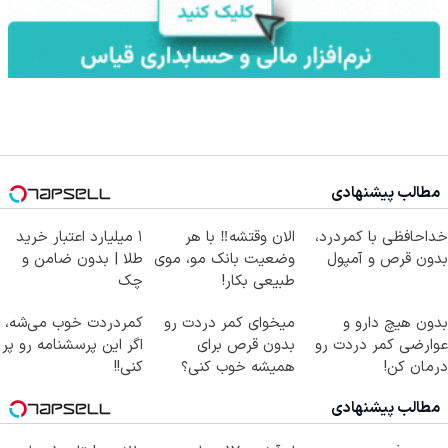
مطالب پیشنهادی
خداحافظی با کمردرد،
الان وقتشه‼️ با هر
۱ میلیارد اعتبار خرید
بدون قرص و آمپول
وضعیت بانک مو، موی
طلا | بدون ضامن و
طبیعی بکار!
چک
بدون هیچ دارو و
میخوای کمر دردت رو
کمردردت خوب می‌شه،
عوارضی کمر دردت رو
بدون قرص برای
اگر این پرسشنامه رو پر
درمان کن!
همیشه خوب کنی؟
کنی!!
(پرسش‌نامه)
(◂پرسش‌نامه رو پر
مطالب پیشنهادی
کن)