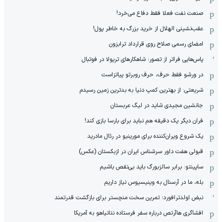
صنعت نفت فعلا فقط دفاع می‌خرد!
عقب‌نشینی الهلال از خرید بزرگ به خاطر پول!
امضای رسمی صلاح روی قرارداد ترابزون
پاس‌هایی فراتر از تصور؛ شاهکارهای تریولا در فوتبال
در ورشو فقط حرف، حرف روبرتو پیاتزاست
شریعتی: از بهترین کمپ‌ دنیا به بدترین زمین‌ رسیدم
جانشین مجیدی شاید در لیگ عربستان
فران دیگر یک دقیقه هم نباید برای بارسا بازی کند!
یک شروع ویران‌کننده برای مورینیو در رئال مادرید
قبولی هفت داور سرشناس ایران در ازبکستان (عکس)
ساپینتو: برابر سالزبورگ باید بی‌نقص باشیم
بله، ما در آرسنال به وینیسیوس نیاز داریم
نبض اولدترافورد؛ تمرین سخت منچستر برای بازگشت قدرتمند
افشاگری هاآرتص درباره سفر فرستاده نتانیاهو به آمریکا