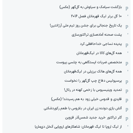
بازگشت سیامک و سیاوش به گل‌گهر (عکس)
10 گل برتر لیگ قهرمانان فصل 2016
یک تاریخ جنجالی برای جشن روز تیم ملی آرژانتین!
پشت صحنه آماده‌سازی تراکتورسازی
پدیده نساجی خداحافظی کرد
همه گل‌های کاکا در لیگ‌قهرمانان
متخصص ضربات ایستگاهی به چلسی پیوست
همه گل‌های هالک برزیلی در لیگ‌قهرمانان
پرسپولیس دفاع چپ گل‌گهر را نخواست
تمدید وینیسیوس با زخمی کهنه در رئال!
قایدی و قدوس خیلی زود به هم رسیدند! (عکس)
آتش بازی دونده زن ایران در بلاروس با طعم رکوردشکنی
گلر تراکتور خرید جدید شمس‌آذر قزوین
از لیگ اروپا تا لیگ قهرمانان؛ شاهکارهای اروپایی آنخل دی‌ماریا