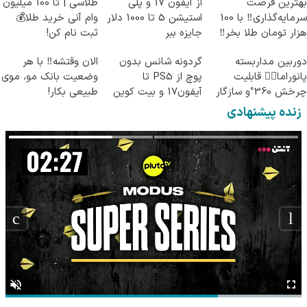
بهترین فرصت
از آیفون 17 و پلی
طلاسی | تا 100 میلیون
سرمایه‌گذاری‼️ با 100
استیشن 5 تا 1000 دلار
وام آنی خرید طلا💰
هزار تومان طلا بخر‼️
جایزه ببر
ثبت نام کن!
دوربین مداربسته
گردونه شانس بدون
الان وقتشه‼️ با هر
پانوراما👈🏻 قابلیت
پوچ از PS5 تا
وضعیت بانک مو، موی
چرخش 360°و سازگار
آیفون17 و بیت کوین
طبیعی بکار!
با اندروید و ios
🔥
زنده پیشنهادی