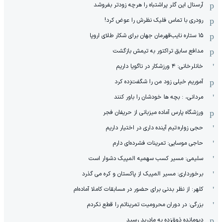
آرسنال این گلر پراشتباه را هرچه زودتر بفروشد
رودری با تماس فلیک نظرش را عوض کرد!
١۵ ستاره نایب‌قهرمان جهان برای شکار طلای اروپا
مدافع سابق تراکتور به تیمش بازگشت
خانلرخانی: ۴ ورزشکار در ناگویا داریم
آموریم خیلی زود من را شگفت‌زده کرد
مردانی، : بچه ها خودشان را باور کنند
ورزشگاه پارس آماده میزبانی از حریفان فجر
حجی زواره:تیم آینده داری در اختیار داریم
حاجی موسایی: تمرینات فشرده‌ای دارم
سلیمی: مسیر کسب سهمیه المپیک دشوار است
برخورداری: مسیر المپیک از پاکستان و کره می گذرد
کلهر: از نظر بدنی برای حضور در مسابقات کاملا آماده‌ام
بزرگی: در دوران محرومیت تمریناتم را قطع نکردم
دیومانده ذوق‌زده به مادرید رسید