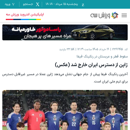
پنجشنبه ۱۵ مرداد
-
18:18
جستجو
ورود
اپلیکیشن اندروید ورزش سه
کد:
2366451
19 خرداد 1405 ساعت 12:29
33.5K
بازدید
سقوط قطر و عربستان در رنکینگ فیفا؛
ژاپن از دسترس ایران خارج شد (عکس)
آخرین رنکینگ فیفا پیش از جام جهانی نشان می‌دهد ژاپن عملا در مسیر غیرقابل دسترس
برای تیم ملی ایران است.