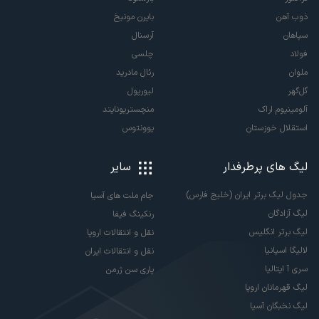
ذوب آهن
بایرن مونیخ
سپاهان
آرسنال
فولاد
چلسی
ملوان
رئال مادرید
گل‌گهر
لیورپول
آلومینیوم اراک
منچستریونایتد
استقلال خوزستان
یوونتوس
لیگ های پرطرفدار
سایر
جدول لیگ برتر ایران (خلیج فارس)
جام ملت های آسیا
لیگ آزادگان
رنکینگ فیفا
لیگ برتر انگلیس
نقل و انتقالات اروپا
لالیگا اسپانیا
نقل و انتقالات ایران
سری آ ایتالیا
پاری سن ژرمن
لیگ قهرمانان اروپا
لیگ نخبگان آسیا