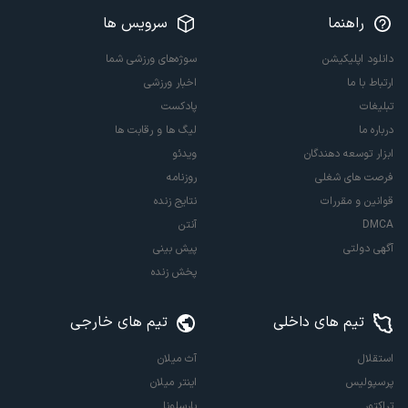
راهنما
سرویس ها
دانلود اپلیکیشن
سوژه‌های ورزشی شما
ارتباط با ما
اخبار ورزشی
تبلیغات
پادکست
درباره ما
لیگ ها و رقابت ها
ابزار توسعه دهندگان
ویدئو
فرصت های شغلی
روزنامه
قوانین و مقررات
نتایج زنده
DMCA
آنتن
آگهی دولتی
پیش بینی
پخش زنده
تیم های داخلی
تیم های خارجی
استقلال
آث میلان
پرسپولیس
اینتر میلان
تراکتور
بارسلونا