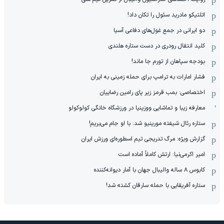
اتلتیکو مادرید سئول را تکان داد!
دو ایرانی در جمع غول‌های دفاعی آسیا
کلید انتقال رودری در دست ستاره هلندی
بودجه سپاهان از تورم جا ماند!
فشار امارات به ترامپ برای حمله زمینی به ایران
اختصاصی: بمب قرمز زیر پای رامین رضاییان
معارفه زیبا و تماشایی ووزینیا در ورزشگاه خانگی کولوکولو
ستاره رئال شیفته مورینیو شد: با او جام می‌بریم!
گزارش ویژه: مرگ تدریجی تیم اسطوره‌ای ورزش ایران
امیر اکرمی‌نیا: ارتش کاملاً آماده است
کابوس ۸ ساله والیبال جهان با آمار دیوانه‌کننده
ستاره آفریقایی با حمله سارقان کشته شد!