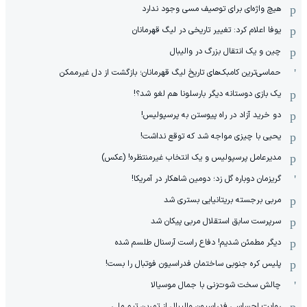
هیچ واژه‌ای برای توصیف مسی وجود ندارد
یوفا اعلام کرد: تغییر تاریخی در لیگ قهرمانان
چین و یک انتقال بزرگ در والیبال
حماسی‌ترین کامبک‌های تاریخ لیگ قهرمانان؛ بازگشت از دل غیرممکن
یک بازی دوستانه دیگر بارسلونا هم لغو شد؟!
دو خرید آزاد در راه پیوستن به پرسپولیس!
یحیی با چیزی مواجه شد که توقع نداشت!
مدیرعامل پرسپولیس و یک انتخاب غیرمنتظره! (عکس)
گریزمان دوباره گل زد؛ دومین شاهکار در آمریکا!
مربی برجسته بریتانیایی بستری شد
سرپرست سابق استقلال مربی پیکان شد
دیگر مطمئن شدیم! دفاع راست آرسنال طلسم شده
پلیس کره ‌جنوبی ساختمان فدراسیون فوتبال را بست!
چالش سخت شوت‌زنی با جمال موسیالا
روایت احساسی فدراسیون والیبال از تمرین تیم ملی