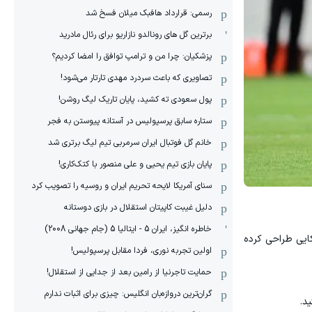
رسمی: قرارداد هافبک میلان فسخ شد
برترین گل های رونالدو نازاریو برای رئال مادرید
پزشکیان: چرا من و ترامپ توافق را امضا کردیم؟
تصاویری که باعث سردرد مهدی تارتار می‌شود!
پول سعودی ته کشید، پایان تاریک لیگ روشن!
ستاره سابق پرسپولیس در آستانه پیوستن به فجر
خانم گل فوتبال ایران سرمربی تیم لیگ برتری شد
پایان بازی تیم یحیی و علی منصور با کتک‌کاری!
سنای آمریکا لایحه تحریم ایران و روسیه را تصویب کرد
دلیل غیبت کاپیتان استقلال در بازی دوستانه
خاطره انگیز، ایران 5 - ایتالیا 5 (جام جهانی 2008)
کایی طراحی کرده
اولین تجربه نوری، فردا مقابل پرسپولیس!
حمایت تاجرنیا از رامین بعد از جدایی از استقلال!
گران‌ترین دروازه‌بان انگلیس: چیزی برای اثبات ندارم
د.