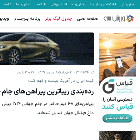
پیش بینی
اپلیکیشن ورزش سه
پخش زنده
اخبار ورزشی
پادکست
تماس با ما
تبلیغات
صفحه‌اصلی
جدول لیگ برتر
برنامه بــرجـــام
ویدیو
این دکتر شیرازی کرم ترمیم زخم ایرانی را ساخت!!!
جای زخم و بخی
کلیک کن!
کد:
2366474
19 خرداد 1405 ساعت 13:39
228.2K
بازدید
کیت ایران در آمریکا بیست و نهم شد؛
رده‌بندی زیباترین پیراهن‌های جام جهان
پیراهن‌های ۴۸
داغ فوتبال جهان تبدیل شده‌اند.