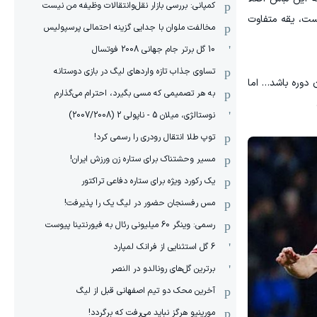
کمپانی: بررسی بازار نقل‌وانتقالات وظیفه من نیست
 آبی متفاوت است، یقه متفاوت
مخالفت ملوان با جدایی گزینه احتمالی پرسپولیس
10 گل برتر جام جهانی 2008 فوتسال
تساوی جذاب تازه واردهای لیگ در بازی دوستانه
 دوره باشد… اما
به هر تصمیمی که مسی بگیرد، احترام می‌گذارم
نوستالژی، میلان 5 - ناپولی 2 (2007/2008)
توپ طلا انتقال رودری را رسمی کرد!
مسیر وحشتناک برای ستاره زن ورزش ایران!
یک رکورد ویژه برای ستاره دفاعی تراکتور
مس رفسنجان حضور در لیگ یک را پذیرفت!
رسمی: وینگر 60 میلیونی رئال به فیورنتینا پیوست
6 گل استثنایی از فرانک لمپارد
برترین گل‌های رونالدو در النصر
آخرین محک دو تیم اصفهانی قبل از لیگ
مورینیو هرگز نباید می‌رفت که برگردد!