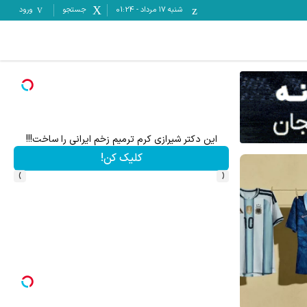
شنبه ۱۷ مرداد
-
01:24
جستجو
ورود
نقره بخری از سرمایه ات محافظت کنی
ترمیم جای زخم، بخیه و سوختگی فقط در 3 هفته!!😍
کلیک کن!
›
‹