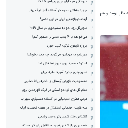
دیوانگی هواداران برای پیراهن شالکه
چهره بشاش محرم در آستانه آغاز لیگ برتر
 نظر برسد و هم
آینده دروازه‌بانی ایران در این عکس!
سوپرگل رونالدو به سمپدوریا در سال 2019
می‌خواهم با 4 بمب مسی را منفجر کنم!
پروژه تایفون ترکیه کلید خورد
مورینیو به بازیکنان می‌گوید چه باید بخورند!
استوک سعید روی دروازه‌ها قفل شد
تحریم‌های جدید آمریکا علیه ایران
مصدومیت بازیکن آرسنال از ناحیه رباط صلیبی
تمام گل های لواندوفسکی در لیگ قهرمانان اروپا
مربی مطرح اسپانیایی در آستانه دستیاری سهراب
سه غایب احتمالی استقلال در هفته نخست لیگ
ناشناس مثل شمس‌آذرِ وحید رضایی
همه برای باز شدن پنجره استقلال پای کار هستند