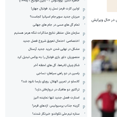
خاطره انگیز، یوونتوس 2 - بایرن مونیخ 1 (2005)
اولین کارت قرمز نسل زد فوتبال جهان!
میزبان جدید سوپرجام اسپانیا کجاست؟
ی در حال ویرایش
تمام گل های مسی در جام های جهانی
سازمان ملل: منتظر نتایج مذاکرات تنگه هرمز هستیم
اختصاصی: احتمال تعویق شروع فصل جدید
مشکل در نهایی شدن خرید جدید آرسنال
منصوریان: داور بازی فوتبال را به بوکس تبدیل کرد
شکارچیان ثانیه‌ها، گل های لحظه آخر
یاسین در دو راهی سپاهان- نساجی
کانسلو در تمرین الهلال: رویای بارسا نابود شد؟
تراکتور دو هافبک در دروازه‌اش دارد!
استارت فصل جدید تنها نماینده البرز
گزینه جذاب پرسپولیس: اژدهای قرمز!
ستاره تیم ملی تکواندو خبرنگار شدند!