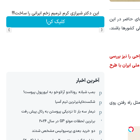
ش سهام گوگل سود کسب کنی؟
به هر اندازه ای که میخوای میتونی نقره بخری از سرمایه ا
 لباس تیم‌های حاضر در این
سرمایه گذاری
›
‹
لی کشورها باشند،
احی را نیز بررسی
ملی ایران با طرح
آخرین اخبار
بمب شبانه: رونالدو آرائوخو به لیورپول پیوست!
شکست‌ناپذیرترین تیم آسیا
ثل راه رفتن روی
نیمار سه بار تا نزدیکی پیوستن به رئال پیش رفت
برترین لحظات موتو GP در سال 2026
دو خرید بعدی پرسپولیس مشخص شدند