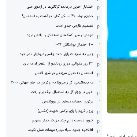
خشایار آخرین بازمانده گرگانی‌ها در اردوی ملی
کادوی تولد 40 سالگی آدان: بازگشت به استقلال!
تصمیم طارمی جدی است!
مومنی: رامین کمک‌های استقلال را یادش نرود
40 احتمال پوشکاش 2026
ژابی به شایعات پایان داد: چلسی دروازبان نمی‌خرد
۳۲ روز متوالی: دوری رونالدو از النصر ادامه دارد
استقلال به دنبال میزبانی در شهر قدس
به یادماندنی، گل زامبروتا به اوکراین در جام جهانی 2006
خیبر با چهار گل به استقبال لیگ برتر رفت
برترین لحظات دیماریا در یوونتوس
پرواز کریم با پای ترکش خورده (عکس)
کیوو: دوست دارم چند بازیکن دیگر بخریم
اطلاعیه جدید سپاه درباره مهمات عمل نکرده
 اینجاست که این لباس اصلاً