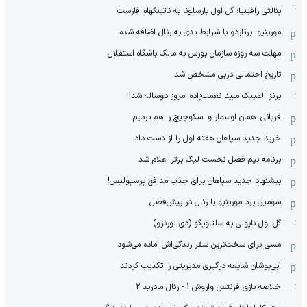
پنالتی رافینیا؛ گل اول بارسلونا به ناتینگهام فارست
مورینیو: برناردو با شرایط بدی به رئال اضافه شده
مهلت سه روزه سازمان بورس به مالک باشگاه استقلال
تاریخ احتمالی دربی مشخص شد
برنز المپیک مبینا نعمت‌زاده امروز دوساله شد!
قربانی: همان اوسمار و اسکوچیچ را هم بردیم
خرید جدید سپاهان هفته اول را از دست داد
برنامه نیم فصل نخست لیگ برتر اعلام شد
پیشنهاد جدید سپاهان برای جذب مدافع پرسپولیس!
سومین برد مورینیو با رئال در پیش‌فصل
گل اول ناپولی به سلتاویگو (دی لورنزو)
مسی برای سخت‌ترین سفر زندگی‌اش آماده می‌شود
آبی‌پوشان شایعه درگیری مدیریتی را تکذیب کردند
خلاصه بازی فرنتس واروش 1 - رئال مادرید 2