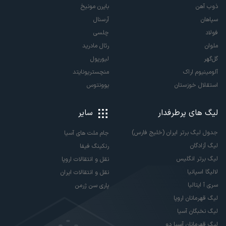
ذوب آهن
بایرن مونیخ
سپاهان
آرسنال
فولاد
چلسی
ملوان
رئال مادرید
گل‌گهر
لیورپول
آلومینیوم اراک
منچستریونایتد
استقلال خوزستان
یوونتوس
لیگ های پرطرفدار
سایر
جدول لیگ برتر ایران (خلیج فارس)
جام ملت های آسیا
لیگ آزادگان
رنکینگ فیفا
لیگ برتر انگلیس
نقل و انتقالات اروپا
لالیگا اسپانیا
نقل و انتقالات ایران
سری آ ایتالیا
پاری سن ژرمن
لیگ قهرمانان اروپا
لیگ نخبگان آسیا
لیگ قهرمانان آسیا دو