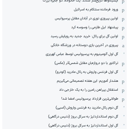
ایشیکاوا‌ها تاریخ‌ساز شدند: یک خانواده، دو جایزه بزرگ
ورود فرمانده سنتکام به اسرائیل
اولین پیروزی نوری در آبادان مقابل پرسپولیس
پیشنهاد لیل طارمی را وسوسه کرد
اولین گل برای رئال: خرید جدید به رویایش رسید
پیروزی در آخرین بازی دوستانه در ورزشگاه خانگی
گل اول آلومینیوم به پرسپولیس توسط عباس کهریزی
تراکتور با دو دروازه‌بان مقابل شمس‌آذر (عکس)
گل اول فرنتس واروش به رئال مادرید (کودرو)
هشدار آموریم: این هفته تصمیماتی می‌گیریم
استقلال پیراهن رامین را به یک خارجی داد
طولانی‌ترین قرارداد پرسپولیس امضا شد!
گل دوم رئال مادرید به فرنتس واروش (اسپی)
گل دوم استانداردلیژ به سرکل بروژ (دنیس درگاهی)
گل اول استانداردلیژ به سرکل بروژ (دنیس درگاهی)