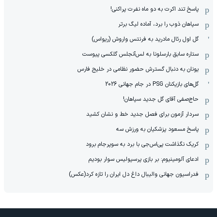
پاسخ تند اکرت به دو ماه نفرت پراکنی!
سپاهان ذوب را برد، آماده لیگ برتر
گل اول رئال مادرید به فرنتس واروش (ریواس)
ستاره سابق بارسلونا به لس‌آنجلس گلکسی پیوست
یونان به دنبال گسترش حضور نظامی در خلیج فارس
گل‌های بازیکنان PSG در جام جهانی 2026
حاج‌صفی آقای گل جدید سپاهان!
سردار آزمون برای فصل جدید خط و نشان کشید
پاسخ مسعود پزشکیان به ورزش سه
کریک نگذاشت پی‌اس‌جی با برد به سوپرجام برود
ادعای آلومینیوم: بر بازی پرسپولیس سوار بودیم
فدراسیون جهانی والیبال داغ دل ایران را تازه کرد(عکس)