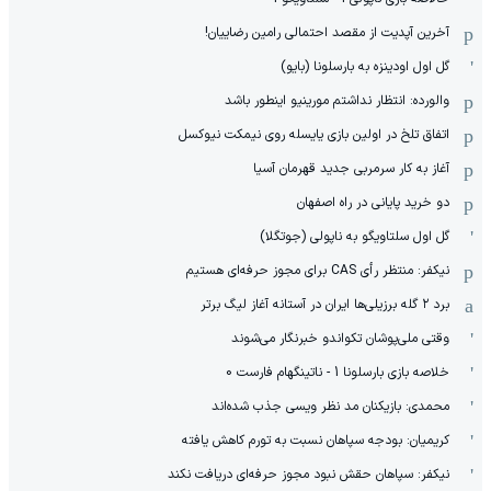
آخرین آپدیت از مقصد احتمالی رامین رضاییان!
گل اول اودینزه به بارسلونا (بایو)
والورده: انتظار نداشتم مورینیو اینطور باشد
اتفاق تلخ در اولین بازی یایسله روی نیمکت نیوکسل
آغاز به کار سرمربی جدید قهرمان آسیا
دو خرید پایانی در راه اصفهان
گل اول سلتاویگو به ناپولی (جوتگلا)
نیکفر: منتظر رأی CAS برای مجوز حرفه‌ای هستیم
برد ۲ گله برزیلی‌ها ایران در آستانه آغاز لیگ برتر
وقتی ملی‌پوشان تکواندو خبرنگار می‌شوند
خلاصه بازی بارسلونا 1 - ناتینگهام فارست 0
محمدی: بازیکنان مد نظر ویسی جذب شده‌اند
کریمیان: بودجه سپاهان نسبت به تورم کاهش یافته
نیکفر: سپاهان حقش نبود مجوز حرفه‌ای دریافت نکند