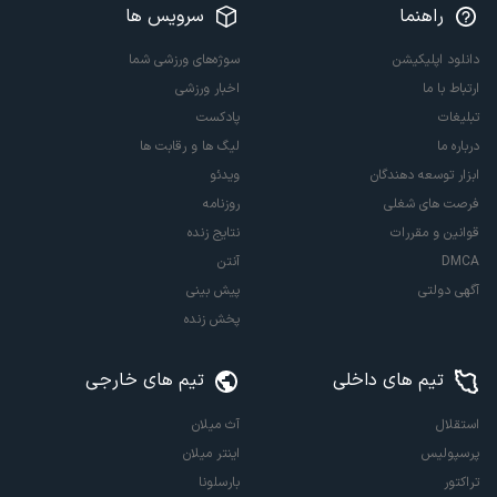
راهنما
سرویس ها
دانلود اپلیکیشن
سوژه‌های ورزشی شما
ارتباط با ما
اخبار ورزشی
تبلیغات
پادکست
درباره ما
لیگ ها و رقابت ها
ابزار توسعه دهندگان
ویدئو
فرصت های شغلی
روزنامه
قوانین و مقررات
نتایج زنده
DMCA
آنتن
آگهی دولتی
پیش بینی
پخش زنده
تیم های داخلی
تیم های خارجی
استقلال
آث میلان
پرسپولیس
اینتر میلان
تراکتور
بارسلونا