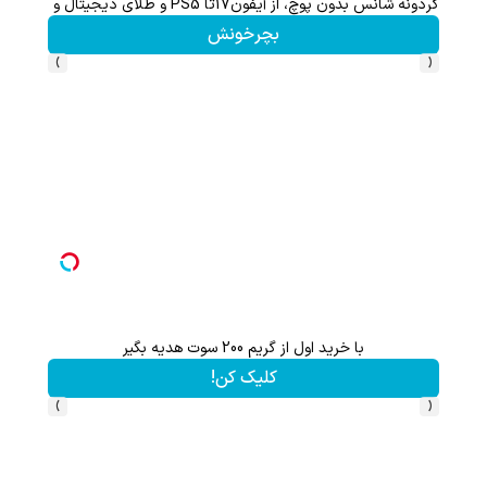
گردونه شانس بدون پوچ، از آیفون17تا PS5 و طلای دیجیتال و دلار🔥
بچرخونش
›
‹
با خرید اول از گریم 200 سوت هدیه بگیر
گردونه شانس بدون 
کلیک کن!
›
‹