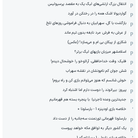
انتقال بزرگ ارتشی‌های لیگ یک به مقصد پرسپولیس
گواردیولا اشک همه را در رختکن در آورد
بازگشت با گل، سهرابیان به دنبال فراموشی روزهای تلخ
از عرش به فرش: مرد نابغه‌ بدون تیم ماند
شکاری از پیکان بی ام و می‌سازد! (عکس)
اسلامشهر میزبان بازیهای لیگ برتر؟
فلیک: وقت خداحافظی، آرائوخو را خوشحال دیدم!
شش جوان کم نام‌و‌نشان در نقشه سهراب
خوش شانسم که هنوز می‌توانم بازی کن و راه بروم!
پیروز: بیرانوند را دوست دارم اما اشتباه کرد
جدیدترین وعده تاجرنیا: با پنجره بسته هم قهرمانیم
خلاصه بازی اودینزه 1 - بارسلونا 0
بارسلونا قهرمانی تورنمنت سه‌جانبه را از دست داد
یک کشور دیگر به توافق مکه خواهد پیوست
خالاصه بازی ناپولی 1 - سلتاویگو 1