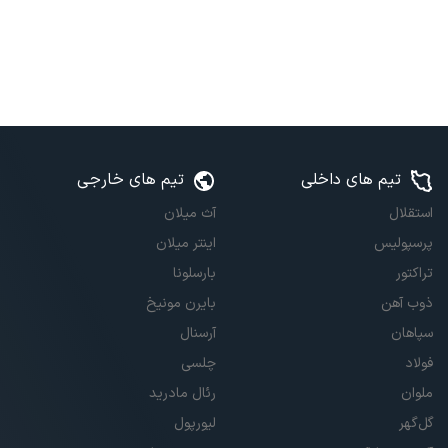
تیم های داخلی
تیم های خارجی
استقلال
آث میلان
پرسپولیس
اینتر میلان
تراکتور
بارسلونا
ذوب آهن
بایرن مونیخ
سپاهان
آرسنال
فولاد
چلسی
ملوان
رئال مادرید
گل‌گهر
لیورپول