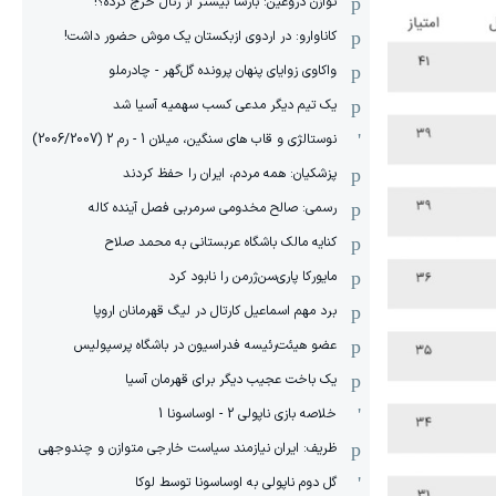
توازن دروغین: بارسا بیشتر از رئال خرج کرده؟!
کاناوارو: در اردوی ازبکستان یک موش حضور داشت!
واکاوی زوایای پنهان پرونده گل‌گهر - چادرملو
یک تیم دیگر مدعی کسب سهمیه آسیا شد
نوستالژی و قاب های سنگین، میلان 1 - رم 2 (2006/2007)
پزشکیان: همه مردم، ایران را حفظ کردند
رسمی: صالح مخدومی سرمربی فصل آینده کاله
کنایه مالک باشگاه عربستانی به محمد صلاح
مایورکا پاری‌سن‌ژرمن را نابود کرد
برد مهم اسماعیل کارتال در لیگ قهرمانان اروپا
عضو هیئت‌رئیسه فدراسیون در باشگاه پرسپولیس
یک باخت عجیب دیگر برای قهرمان آسیا
خلاصه بازی ناپولی 2 - اوساسونا 1
ظریف: ایران نیازمند سیاست خارجی متوازن و چندوجهی
گل دوم ناپولی به اوساسونا توسط لوکا