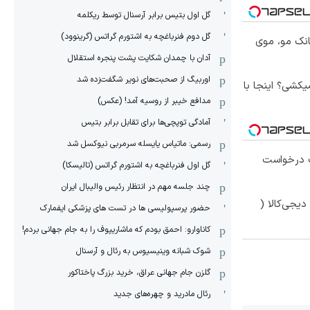
گل اول بتیس برابر آرسنال توسط ریکلمه
گل دوم فنرباغچه به اشتورم گراتس (گرینوود)
انک مو، موی
آدان با چمدان شکایت پشت پنجره استقلال
اوربیگ از صحبت‌های نویر شگفت‌زده شد
کشی؟ اینجا با
مدافع خیبر از روسیه آمد! (عکس)
آمادگی توپچی‌ها برای تقابل برابر بتیس
رسمی: ماتیاس یایسله سرمربی نیوکسل شد
 درخواست
گل اول فنرباغچه به اشتورم گراتس (تالیسکا)
چند جلسه مهم در انتظار رئیس والیبال ایران
یجی‌کالا (
حضور پرسپولیسی ها در تست های پزشکی ایفمارک
کاناوارو: احمق بودم که ماشاریپوف را به جام جهانی بردم!
شوک شبانه وینیسیوس به رئال و آرسنال
گلزن جام جهانی عراق، خرید بزرگ پاختاکور
رئال مادرید و چهره‌های جدید