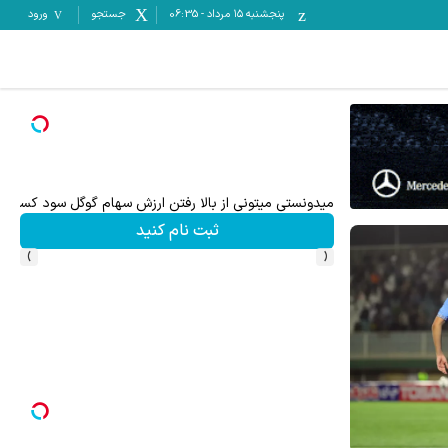
پنجشنبه ۱۵ مرداد
-
06:35
جستجو
ورود
۵۰ درصد کش بک در حساب معاملاتی ecn بروکر اینوسلو
میدونستی میتونی از بالا رفتن ارزش سهام گوگل سود کسب 
ثبت نام کنید
›
‹