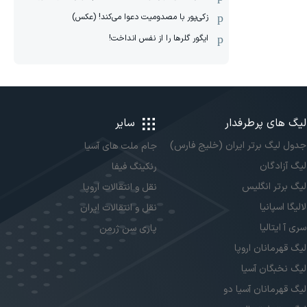
زکی‌پور با مصدومیت دعوا می‌کند! (عکس)
ایگور گلرها را از نفس انداخت!
لیگ های پرطرفدار
سایر
جدول لیگ برتر ایران (خلیج فارس)
جام ملت های آسیا
لیگ آزادگان
رنکینگ فیفا
لیگ برتر انگلیس
نقل و انتقالات اروپا
لالیگا اسپانیا
نقل و انتقالات ایران
سری آ ایتالیا
پاری سن ژرمن
لیگ قهرمانان اروپا
لیگ نخبگان آسیا
لیگ قهرمانان آسیا دو