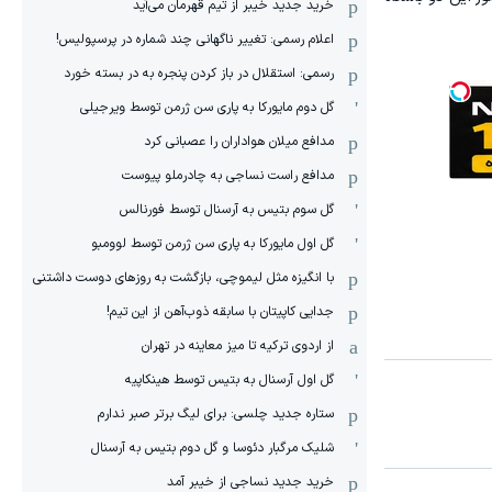
خرید جدید خیبر از تیم قهرمان می‌آید
اعلام رسمی: تغییر ناگهانی چند شماره در پرسپولیس!
رسمی: استقلال در باز کردن پنجره به در بسته خورد
گل دوم مایورکا به پاری سن ژرمن توسط ویرجیلی
مدافع میلان هواداران را عصبانی کرد
مدافع راست نساجی به چادرملو پیوست
گل سوم بتیس به آرسنال توسط فورنالس
گل اول مایورکا به پاری سن ژرمن توسط لوومبو
با انگیزه مثل لیموچی، بازگشت به روزهای دوست داشتنی
جدایی کاپیتان با سابقه ذوب‌آهن از این تیم!
از اردوی ترکیه تا میز معاینه در تهران
گل اول آرسنال به بتیس توسط هینکاپیه
ستاره جدید چلسی: برای لیگ برتر صبر ندارم
شلیک مرگبار دئوسا و گل دوم بتیس به آرسنال
خرید جدید نساجی از خیبر آمد