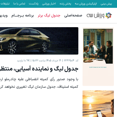
پیش بینی
اپلیکیشن ورزش سه
پخش زنده
اخبار ورزشی
پادکست
تماس با ما
تبلیغات
صفحه‌اصلی
جدول لیگ برتر
برنامه بــرجـــام
ویدیو
کد:
2366504
19 خرداد 1405 ساعت 15:23
10.9K
بازدید
جدول لیگ و نماینده آسیایی، منتظر
با وجود صدور رأی کمیته انضباطی علیه چادرملو اردک
کمیته استیناف، جدول سازمان لیگ تغییری نخواهد کرد