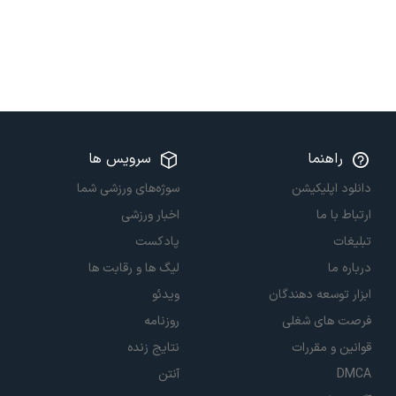
راهنما
سرویس ها
دانلود اپلیکیشن
سوژه‌های ورزشی شما
ارتباط با ما
اخبار ورزشی
تبلیغات
پادکست
درباره ما
لیگ ها و رقابت ها
ابزار توسعه دهندگان
ویدئو
فرصت های شغلی
روزنامه
قوانین و مقررات
نتایج زنده
DMCA
آنتن