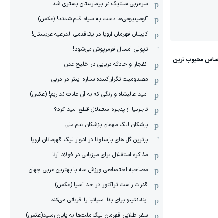
سرمربی سلتیک در بیمارستان بستری شد
آلومینیومی‌ها دست به سیاه قلم شدند! (عکس)
کاپیتان قهرمان اروپا در یک‌قدمی الدرعیه عربستان!
ناپولی امسال قرمزپوش می‌شود!
انفجار و حادثه دریایی در خلیج عدن
مصدومیت نگران‌کننده ستاره اینتر در دربی
امید عالیشاه و رنگی که به آن عادت نداریم! (عکس)
تاجرنیا از پنجره استقلال قطع امید کرد؟
پزشکان لیگ مهمان پزشکان تیم ملی
برترین گل های بارسلونا در ادوار لیگ قهرمانان اروپا
مذاکره استقلال برای میزبانی در فولاد آرنا
مصاحبه اختصاصی ورزش سه با بهترین مربی جهان
قدرت راست تراکتور در حد آسیا (عکس)
اینفانتینو برای بقا اسپانیا را قربانی می‌کند
سفر طلایی قهرمان لیگ ملت‌ها به پایان رسید(عکس)