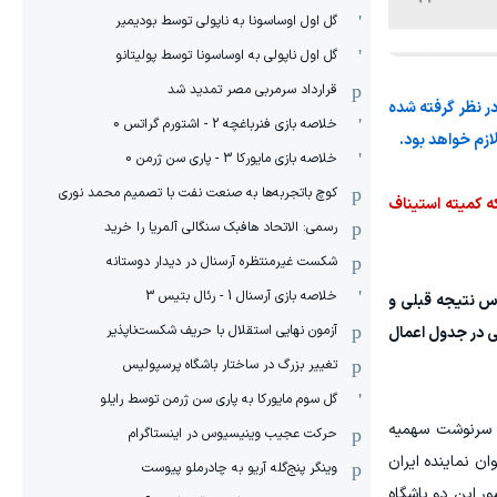
گل اول اوساسونا به ناپولی توسط بودیمیر
گل اول ناپولی به اوساسونا توسط پولیتانو
قرارداد سرمربی مصر تمدید شد
در نظر گرفته شده
خلاصه بازی فنرباغچه 2 - اشتورم گراتس 0
زم خواهد بود.
خلاصه بازی مایورکا 3 - پاری سن ژرمن 0
کوچ باتجربه‌ها به صنعت نفت با تصمیم محمد نوری
ه کمیته استیناف
رسمی: الاتحاد هافبک سنگالی آلمریا را خرید
شکست غیرمنتظره آرسنال در دیدار دوستانه
خلاصه بازی آرسنال 1 - رئال بتیس 3
س نتیجه قبلی و
آزمون نهایی استقلال با حریف شکست‌ناپذیر
ی در جدول اعمال
تغییر بزرگ در ساختار باشگاه پرسپولیس
گل سوم مایورکا به پاری سن ژرمن توسط رایلو
ر، سرنوشت سهمیه
حرکت عجیب وینیسیوس در اینستاگرام
ان نماینده ایران
وینگر پنج‌گله آریو به چادرملو پیوست
ور این دو باشگاه