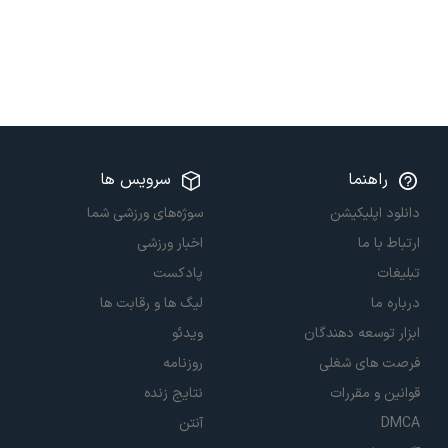
راهنما
سرویس ها
دانلود اپلیکیشن
سوژه‌های ورزشی شما
ارتباط با ما
اخبار ورزشی
تبلیغات
پادکست
درباره ما
لیگ ها و رقابت ها
ابزار توسعه دهندگان
ویدئو
فرصت های شغلی
روزنامه
قوانین و مقررات
نتایج زنده
DMCA
آنتن