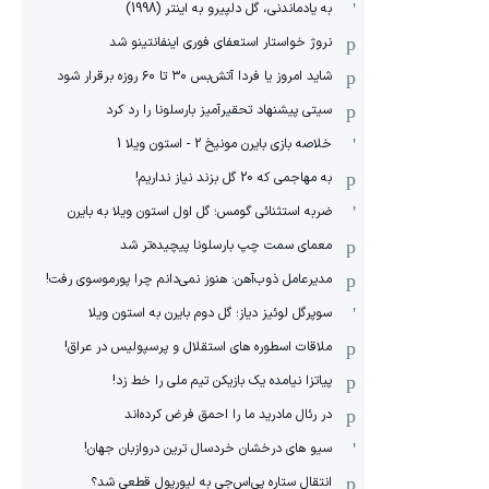
به یادماندنی، گل دلپیرو به اینتر (1998)
نروژ خواستار استعفای فوری اینفانتینو شد
شاید امروز یا فردا آتش‌بس ۳۰ تا ۶۰ روزه برقرار شود
سیتی پیشنهاد تحقیرآمیز بارسلونا را رد کرد
خلاصه بازی بایرن مونیخ 2 - استون ویلا 1
به مهاجمی که 20 گل بزند نیاز نداریم!
ضربه استثنائی گومس؛ گل اول استون ویلا به بایرن
معمای سمت چپ بارسلونا پیچیده‌تر شد
مدیرعامل ذوب‌آهن: هنوز نمی‌دانم چرا پورموسوی رفت!
سوپرگل لوئیز دیاز؛ گل دوم بایرن به استون ویلا
ملاقات اسطوره های استقلال و پرسپولیس در عراق!
پیاتزا نیامده یک بازیکن تیم ملی را خط زد!
در رئال مادرید ما را احمق فرض کرده‌اند
سیو های درخشان خردسال ترین دروازبان جهان!
انتقال ستاره پی‌اس‌جی به لیورپول قطعی شد؟