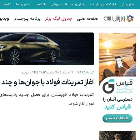
پیش بینی
اپلیکیشن ورزش سه
پخش زنده
اخبار ورزشی
پادکست
تماس با ما
تبلیغات
صفحه‌اصلی
جدول لیگ برتر
برنامه بــرجـــام
ویدیو
کد:
2366508
19 خرداد 1405 ساعت 17:12
6.6K
بازدید
آغاز تمرینات فولاد با جوان‌ها و چند 
تمرینات فولاد خوزستان برای فصل جدید رقابت‌های ل
اهواز آغاز شود.