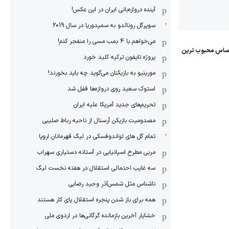
آینده دروازه‌بانی ایران در این عکس!
سوپرگل رونالدو به سمپدوریا در سال 2019
می‌خواهم با 4 بمب مسی را منفجر کنم!
پروژه تایفون ترکیه کلید خورد
مورینیو به بازیکنان می‌گوید چه باید بخورند!
استوک سعید روی دروازه‌ها قفل شد
تحریم‌های جدید آمریکا علیه ایران
مصدومیت بازیکن آرسنال از ناحیه رباط صلیبی
تمام گل های لواندوفسکی در لیگ قهرمانان اروپا
مربی مطرح اسپانیایی در آستانه دستیاری سهراب
سه غایب احتمالی استقلال در هفته نخست لیگ
ناشناس مثل شمس‌آذرِ وحید رضایی
همه برای باز شدن پنجره استقلال پای کار هستند
خشایار آخرین بازمانده گرگانی‌ها در اردوی ملی