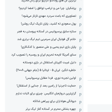
برترین گل های رونالدو نازاریو برای رئال مادرید
پزشکیان: چرا من و ترامپ توافق را امضا کردیم؟
تصاویری که باعث سردرد مهدی تارتار می‌شود!
پول سعودی ته کشید، پایان تاریک لیگ روشن!
ستاره سابق پرسپولیس در آستانه پیوستن به فجر
خانم گل فوتبال ایران سرمربی تیم لیگ برتری شد
پایان بازی تیم یحیی و علی منصور با کتک‌کاری!
سنای آمریکا لایحه تحریم ایران و روسیه را تصویب کرد
دلیل غیبت کاپیتان استقلال در بازی دوستانه
خاطره انگیز، ایران 5 - ایتالیا 5 (جام جهانی 2008)
اولین تجربه نوری، فردا مقابل پرسپولیس!
حمایت تاجرنیا از رامین بعد از جدایی از استقلال!
گران‌ترین دروازه‌بان انگلیس: چیزی برای اثبات ندارم
دیوانگی هواداران برای پیراهن شالکه
چهره بشاش محرم در آستانه آغاز لیگ برتر