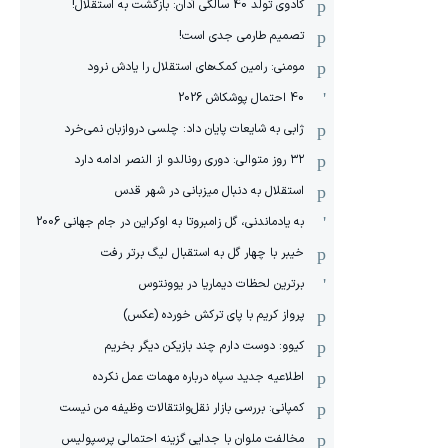
کادوی تولد 40 سالگی آدان: بازگشت به استقلال!
تصمیم طارمی جدی است!
مومنی: رامین کمک‌های استقلال را یادش نرود
40 احتمال پوشکاش 2026
ژابی به شایعات پایان داد: چلسی دروازبان نمی‌خرد
۳۲ روز متوالی: دوری رونالدو از النصر ادامه دارد
استقلال به دنبال میزبانی در شهر قدس
به یادماندنی، گل زامبروتا به اوکراین در جام جهانی 2006
خیبر با چهار گل به استقبال لیگ برتر رفت
برترین لحظات دیماریا در یوونتوس
پرواز کریم با پای ترکش خورده (عکس)
کیوو: دوست دارم چند بازیکن دیگر بخریم
اطلاعیه جدید سپاه درباره مهمات عمل نکرده
کمپانی: بررسی بازار نقل‌وانتقالات وظیفه من نیست
مخالفت ملوان با جدایی گزینه احتمالی پرسپولیس