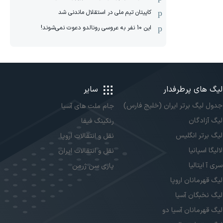
کاپیتان تیم ملی در استقلال ماندنی شد
این 10 نفر به عروسی رونالدو دعوت نمی‌شوند!
لیگ های پرطرفدار
سایر
جدول لیگ برتر ایران (خلیج فارس)
جام ملت های آسیا
لیگ آزادگان
رنکینگ فیفا
لیگ برتر انگلیس
نقل و انتقالات اروپا
لالیگا اسپانیا
نقل و انتقالات ایران
سری آ ایتالیا
پاری سن ژرمن
لیگ قهرمانان اروپا
لیگ نخبگان آسیا
لیگ قهرمانان آسیا دو