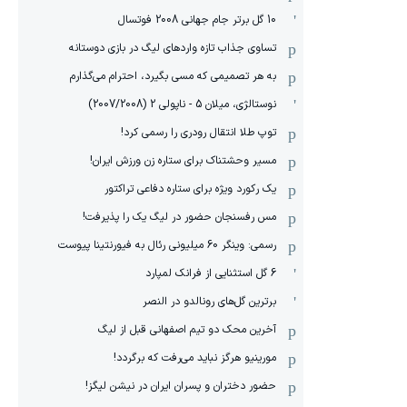
10 گل برتر جام جهانی 2008 فوتسال
تساوی جذاب تازه واردهای لیگ در بازی دوستانه
به هر تصمیمی که مسی بگیرد، احترام می‌گذارم
نوستالژی، میلان 5 - ناپولی 2 (2007/2008)
توپ طلا انتقال رودری را رسمی کرد!
مسیر وحشتناک برای ستاره زن ورزش ایران!
یک رکورد ویژه برای ستاره دفاعی تراکتور
مس رفسنجان حضور در لیگ یک را پذیرفت!
رسمی: وینگر 60 میلیونی رئال به فیورنتینا پیوست
6 گل استثنایی از فرانک لمپارد
برترین گل‌های رونالدو در النصر
آخرین محک دو تیم اصفهانی قبل از لیگ
مورینیو هرگز نباید می‌رفت که برگردد!
حضور دختران و پسران ایران در نیشن لیگز!