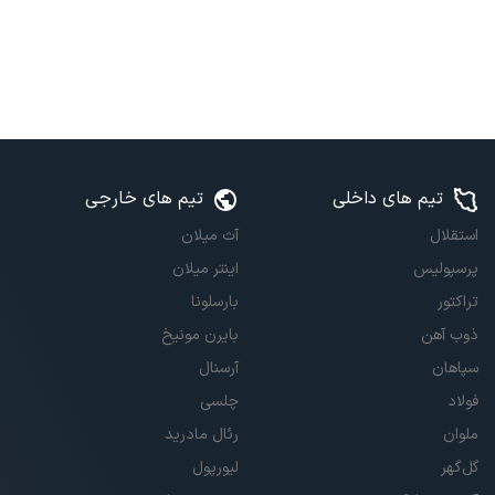
تیم های داخلی
تیم های خارجی
استقلال
آث میلان
پرسپولیس
اینتر میلان
تراکتور
بارسلونا
ذوب آهن
بایرن مونیخ
سپاهان
آرسنال
فولاد
چلسی
ملوان
رئال مادرید
گل‌گهر
لیورپول