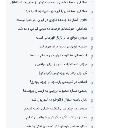
صادقی: خسته شدم از صحبت کردن از مدیریت استقلال
صادقی: استقلال را این‌طور نمی‌شود اداره کرد!
فلاح: فشار به جامعه داوری در ایران، در دنیا نیست
بادامکی: خوشحالم فرصت به مربی ایرانی داده شد
پیوس: توقع ما از تارتار قهرمانی است
جلسه فوری در بایرن برای هری کین
آماده‌سازی متفاوت ایران در راه جام ملت‌ها
جزئیات مذاکرات عمان از زبان عراقچی
گل اول اینتر به یوونتوس (دیمارکو)
انقلاب در کاپیتانی بارسلونا با ورود رودری!
رسمی: ستاره محبوب برزیلی به آرسنال پیوست!
رئال باعث انتقال آرائوخو به لیورپول شد!
پیوس: در چند سال گذشته خیلی اذیت شدیم
بعد از بازنشستگی دیگر کاری با والیبال ندارم
ستاره مدنظر بارسلونا در تست پزشکی رد شد