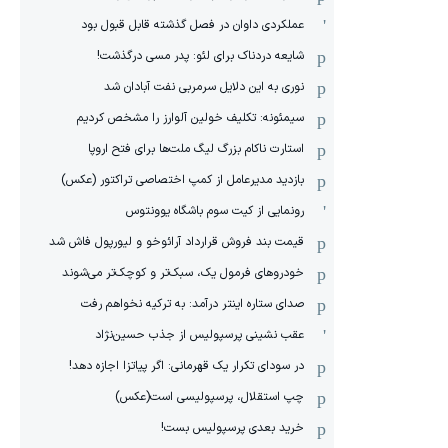
عملکردی داوان در فصل گذشته قابل قبول بود
شایعه دردناک برای لئو: پدر مسی درگذشت!
نوری به این دلایل سرمربی نفت آبادان شد
سیمئونه: تکلیف خولین آلوارز را مشخص کردیم
استارت ناکام بزرگ لیگ ملت‌ها برای فتح اروپا
بازدید مدیرعامل از کمپ اختصاصی تراکتور (عکس)
رونمایی از کیت سوم باشگاه یوونتوس
قیمت بند فروش قرارداد آرائوخو و لیورپول فاش شد
خودروهای فرمول یک، سبک‌تر و کوچک‌تر می‌شوند
صدای ستاره اینتر درآمد: به ترکیه نخواهم رفت
عقب نشینی پرسپولیس از جذب حسین‌نژاد
در سودای تکرار یک قهرمانی: اگر پیاتزا اجازه دهد!
چپ استقلال، پرسپولیسی است(عکس)
خرید بعدی پرسپولیس بست!