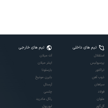
تیم های داخلی
تیم های خارجی
استقلال
آث میلان
پرسپولیس
اینتر میلان
تراکتور
بارسلونا
ذوب آهن
بایرن مونیخ
سپاهان
آرسنال
فولاد
چلسی
ملوان
رئال مادرید
گل‌گهر
لیورپول