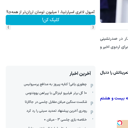
آمپول لاغری اسپارتینا، ا میلیون تومان ارزان‌تر از همه‌جا!
سرما
کلیک کن!
›
‹
ار در صدرنشینی
رای اردوی اخیر و
ریناتش را دنبال
آخرین اخبار
چطوری یاغی! کنایه پیروز به مدافع پرسپولیس
10 گل برتر فیلیپو اینزاگی با پیراهن یوونتوس
فته بیست و هشتم
شکست سنگین میلان مقابل چلسی در جاکارتا
رودری آخرین پیشنهاد تمدید سیتی را رد کرد
خلاصه بازی چلسی 3 - میلان 0