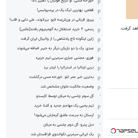
خورخه مسی، او تاریخ فوتبال را تغییر داد!
قطعی: بهترین لیگ یک در پرسپولیس!
پیروز قربانی در ورزش‌سه لایو: بیرانوند، علی دایی و قلب!
رسمی: 2 خرید استقلال به آلومینیوم رفتند(عکس)
ژاپن اینگونه تاج پادشاهی را از والیبال ایران گرفت
عبدی: یک یا دو بازیکن دیگر به خیبر اضافه می‌شوند
فوری: مجتبی جباری سرمربی تیم جزیره
دربی ایتالیا در استرالیا را اینتر برد
بدترین خبر عمر لئو: خورخه مسی درگذشت
وضعیت مالکیت ملوان مشخص شد
گل سوم چلسی به میلان توسط کایسدو
تیم یحیی یک مهاجم جدید و آشنا خرید
آرسنال به سرعت عاشق گیمارش می‌شود!
دبل پدرو؛ گل دوم چلسی به میلان
یک ایرانی سرمربی تکواندوی قزاقستان شد