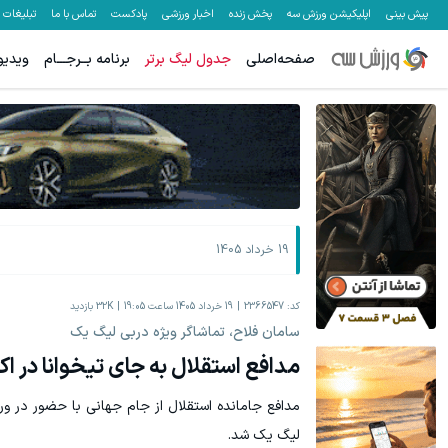
پیش بینی
اپلیکیشن ورزش سه
پخش زنده
اخبار ورزشی
پادکست
تماس با ما
تبلیغات
صفحه‌اصلی
جدول لیگ برتر
برنامه بــرجـــام
ویدیو
19 خرداد 1405
کد:
2366547
19 خرداد 1405 ساعت 19:05
32K
بازدید
سامان فلاح، تماشاگر ویژه دربی لیگ یک
مدافع استقلال به جای تیخوانا در اکب
مدافع جامانده استقلال از جام جهانی با حضور در ورز
لیگ یک شد.