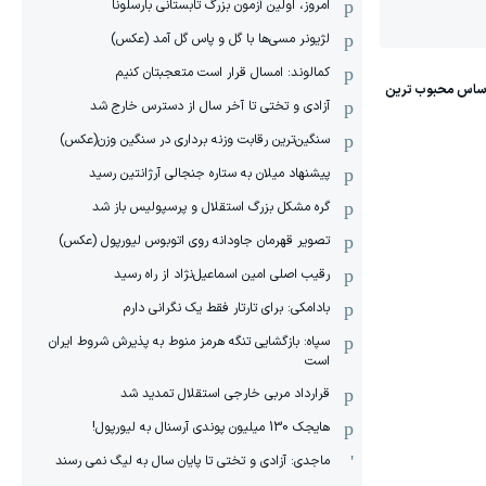
امروز، اولین آزمون بزرگ تابستانی بارسلونا
لژیونر مسی‌ها با گل و پاس گل آمد (عکس)
کمالوند: امسال قرار است متعجبتان کنیم
آزادی و تختی تا آخر سال از دسترس خارج شد
سنگین‌ترین رقابت وزنه برداری در سنگین وزن(عکس)
پیشنهاد میلان به ستاره جنجالی آرژانتین رسید
گره مشکل بزرگ استقلال و پرسپولیس باز شد
تصویر قهرمان جاودانه روی اتوبوس لیورپول (عکس)
رقیب اصلی امین اسماعیل‌نژاد از راه رسید
بادامکی: برای تارتار فقط یک نگرانی دارم
سپاه: بازگشایی تنگه هرمز منوط به پذیرش شروط ایران
است
قرارداد مربی خارجی استقلال تمدید شد
هایجک 130 میلیون پوندی آرسنال به لیورپول!
ماجدی: آزادی و تختی تا پایان سال به لیگ نمی رسند