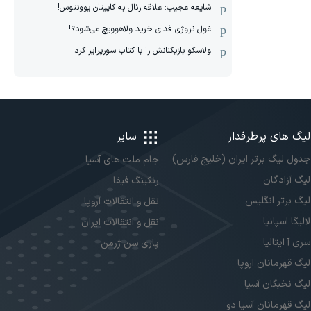
شایعه عجیب: علاقه رئال به کاپیتان یوونتوس!
غول نروژی فدای خرید ولاهوویچ می‌شود؟!
ولاسکو بازیکنانش را با کتاب سورپرایز کرد
لیگ های پرطرفدار
سایر
جدول لیگ برتر ایران (خلیج فارس)
جام ملت های آسیا
لیگ آزادگان
رنکینگ فیفا
لیگ برتر انگلیس
نقل و انتقالات اروپا
لالیگا اسپانیا
نقل و انتقالات ایران
سری آ ایتالیا
پاری سن ژرمن
لیگ قهرمانان اروپا
لیگ نخبگان آسیا
لیگ قهرمانان آسیا دو