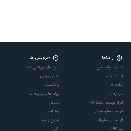
راهنما
سرویس ها
دانلود اپلیکیشن
سوژه‌های ورزشی شما
ارتباط با ما
اخبار ورزشی
تبلیغات
پادکست
درباره ما
لیگ ها و رقابت ها
ابزار توسعه دهندگان
ویدئو
فرصت های شغلی
روزنامه
قوانین و مقررات
نتایج زنده
DMCA
آنتن