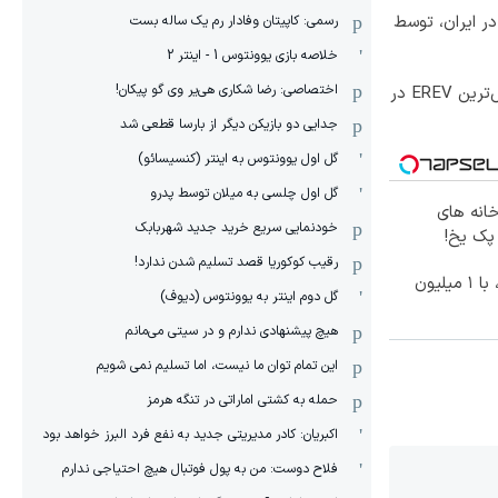
کس‌ترین شاسی‌بلند EREV در ایران، توسط
رسمی: کاپیتان وفادار رم یک ساله بست
خلاصه بازی یوونتوس 1 - اینتر 2
اختصاصی: رضا شکاری هی‌یر وی‌ گو پیکان!
رونمایی رسمی IM LS9 لوکس‌ترین EREV در
جدایی دو بازیکن دیگر از بارسا قطعی شد
گل اول یوونتوس به اینتر (کنسیسائو)
گل اول چلسی به میلان توسط پدرو
خانه های
خودنمایی سریع خرید جدید شهربابک
 پک یخ!
رقیب کوکوریا قصد تسلیم شدن ندارد!
بهترین قیمت داروهای لاغری، با ۱ میلیون
گل دوم اینتر به یوونتوس (دیوف)
هیچ پیشنهادی ندارم و در سیتی می‌مانم
این تمام توان ما نیست، اما تسلیم نمی شویم
حمله به کشتی اماراتی در تنگه هرمز
اکبریان: کادر مدیریتی جدید به نفع فرد البرز خواهد بود
فلاح دوست: من به پول فوتبال هیچ احتیاجی ندارم